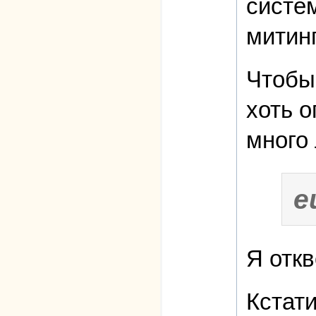
систе
митин
Чтобы
хоть о
много 
e
Я отк
Кстат