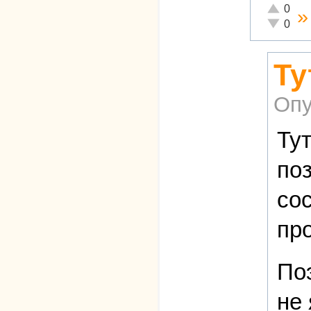
Отлично!
0
Неадеква
0
Ту
Опу
Ту
по
со
пр
По
не