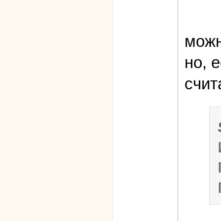
можн
но, 
счит