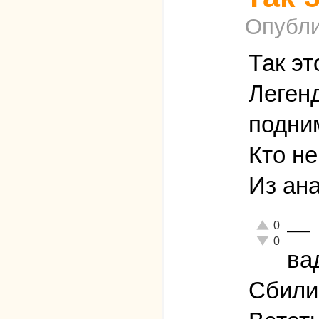
Опубли
Так эт
Легенд
подни
Кто н
Из ана
—
Отлично!
0
Неадекватно!
0
ва
Сбили 