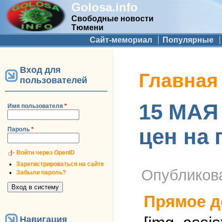
Golosa.info
Свободные новости
Тюмени
Дополнительное меню
Сайт-мемориал
Популярные
Вход для
Вы здесь
Главная
пользователей
15 МАЯ
Имя пользователя
*
цен на 
Пароль
*
Войти через OpenID
Зарегистрироваться на сайте
Опубликов
Забыли пароль?
Прямое д
Навигация