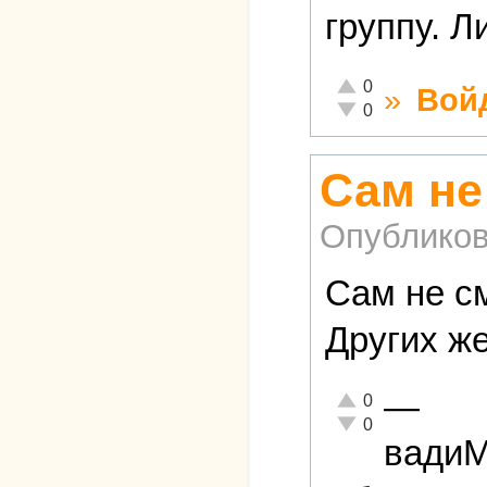
группу. Л
Отлично!
0
»
Вой
Неадекватно!
0
Сам не
Опубликов
Сам не с
Других 
—
Отлично!
0
Неадекватно!
0
вади