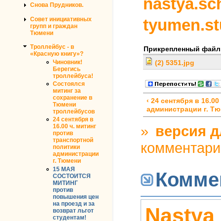
nastya.s
Снова Прудников.
Совет инициативных
tyumen.s
групп и граждан
Тюмени
Троллейбус - в
Прикрепленный файл
«Красную книгу»?
Чиновник!
(2) 5351.jpg
Берегись
троллейбуса!
Состоялся
митинг за
сохранение в
‹ 24 сентября в 16.0
Тюмени
администрации г. Т
троллейбусов
24 сентября в
»
версия д
16.00 ч. митинг
против
транспортной
комментари
политики
администрации
г. Тюмени
15 МАЯ
Комме
СОСТОИТСЯ
МИТИНГ
против
повышения цен
на проезд и за
Nastya
возврат льгот
студентам!