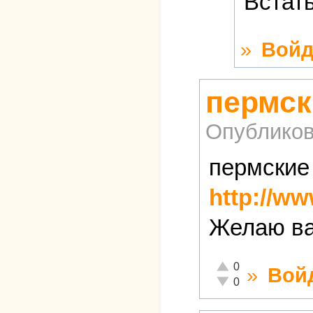
Встат
»
Войд
пермск
Опубликов
пермские
http://ww
Желаю ва
Отлично!
0
»
Вой
Неадекватно!
0