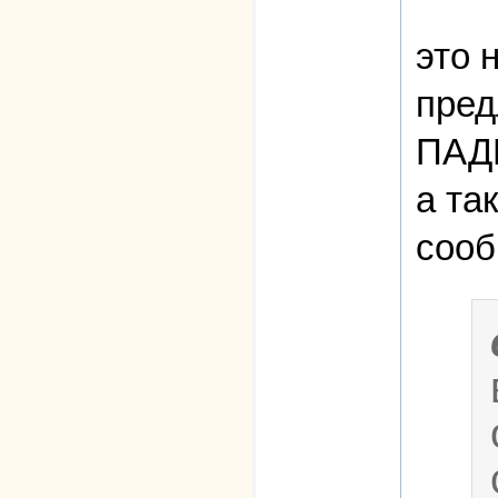
это 
пред
ПАДЕ
а та
сооб