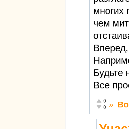
многих 
чем мит
отстаив
Вперед,
Наприме
Будьте 
Все про
Отлично!
0
»
Во
Неадекватно!
0
Учас