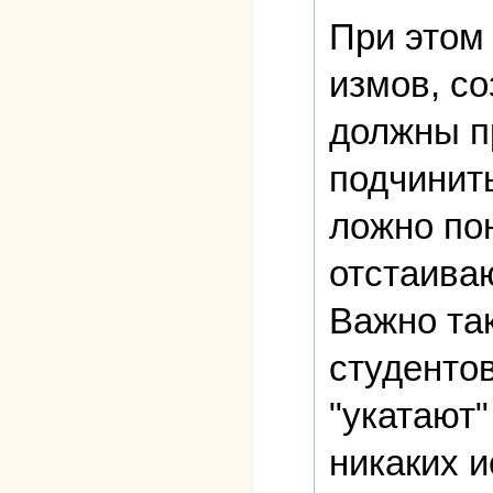
При этом 
измов, с
должны п
подчинит
ложно по
отстаива
Важно та
студенто
"укатают"
никаких 