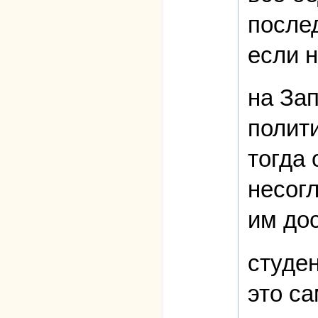
послед
если н
на Зап
полит
тогда
несог
им до
студе
это с