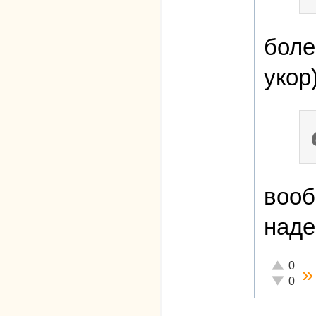
боле
укор)
вооб
наде
Отлично!
0
Неадеква
0