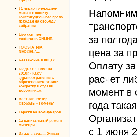
31 января очередной
Напомним,
митинг в защиту
конституционного права
граждан на своблду
транспорт
собраний
Live comment
за полгод
moderator. ONLINE.
TO OSTATNIA
цена за п
NEDZIELA...
Беззаконие в лицах
Оплату за
Бюджет г. Тюмени
2010г. - Как у
расчет ли
здравоохранения с
образованием отняли
конфетку и отдали
момент в 
дорожникам.
Вестник "Ветер
года така
Свободы - Тюмень"
Гаражи на Коммунаров
Организат
За капитальный ремонт
милиции!
с 1 июня 
Из зала суда ... Живая