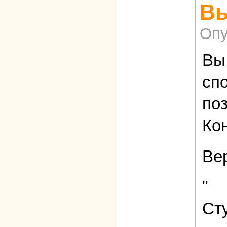
Вы
Опу
Вы
сп
по
Ко
Ве
"
Ст