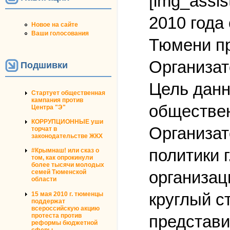
[img_assis
2010 года
Новое на сайте
Ваши голосования
Тюмени пр
Организат
Подшивки
Цель данн
Стартует общественная
кампания против
обществен
Центра "Э"
КОРРУПЦИОННЫЕ уши
Организат
торчат в
законодательстве ЖКХ
политики 
#Крымнаш! или сказ о
том, как опрокинули
более тысячи молодых
организац
семей Тюменской
области
круглый с
15 мая 2010 г. тюменцы
поддержат
всероссийскую акцию
представи
протеста против
реформы бюджетной
сферы