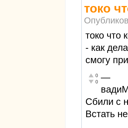
токо ч
Опубликов
токо что 
- как дел
смогу при
—
Отлично!
0
Неадекватно!
0
вади
Сбили с н
Встать н