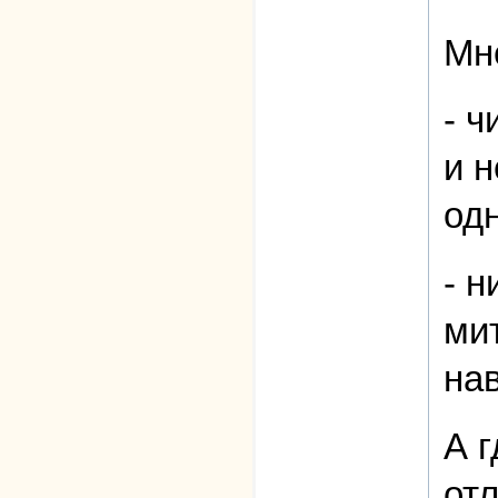
Мне
- 
и н
одн
- н
ми
нав
А г
отл