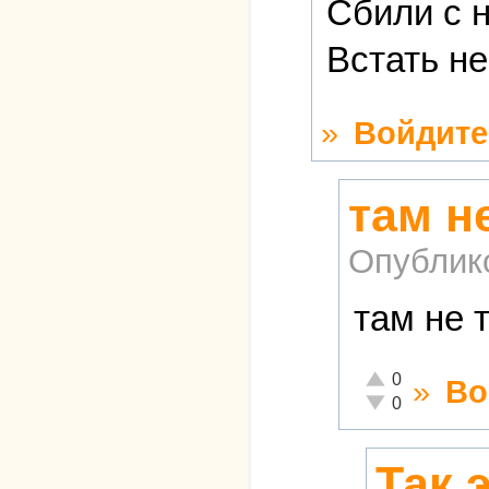
Сбили с н
Встать н
»
Войдите
там н
Опублик
там не т
Отлично!
0
»
Во
Неадекватно!
0
Так 