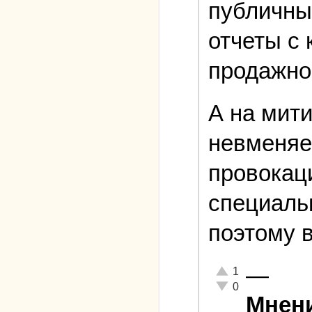
публичны
отчеты с 
продажно
А на мити
невменяе
провокаци
специальн
поэтому 
—
Отлично!
1
Неадекватно!
0
Мнени