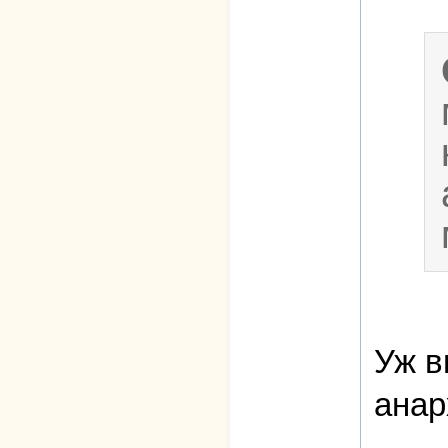
Уж в
анар