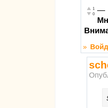
—
Отлично!
1
Неадекватно!
0
Мн
Внима
»
Войд
sch
Опуб