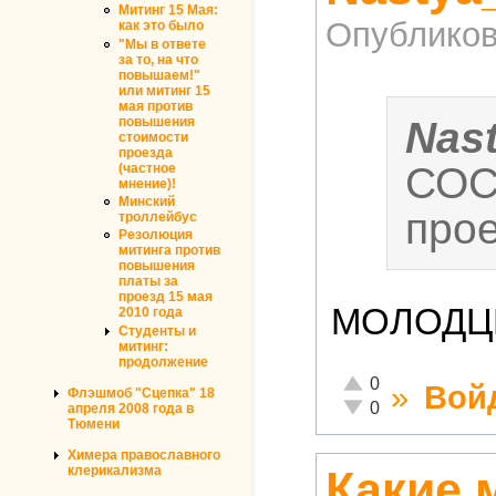
Митинг 15 Мая:
Опубликов
как это было
"Мы в ответе
за то, на что
повышаем!"
или митинг 15
мая против
Nas
повышения
стоимости
проезда
СОС
(частное
мнение)!
Минский
прое
троллейбус
Резолюция
митинга против
повышения
платы за
проезд 15 мая
МОЛОДЦ
2010 года
Студенты и
митинг:
продолжение
Отлично!
0
»
Вой
Флэшмоб "Сцепка" 18
Неадекватно!
0
апреля 2008 года в
Тюмени
Химера православного
Какие 
клерикализма