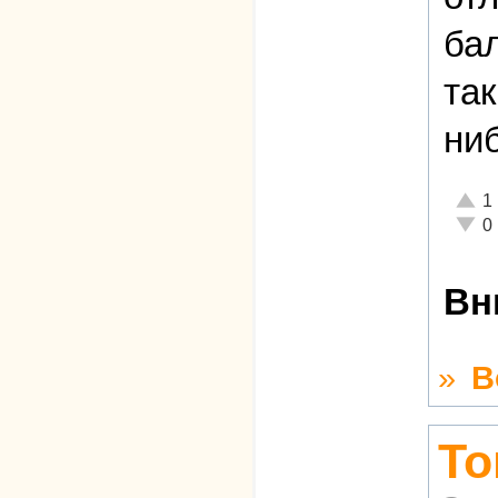
ба
так
ни
Отлич
1
Неаде
0
Вн
»
В
То