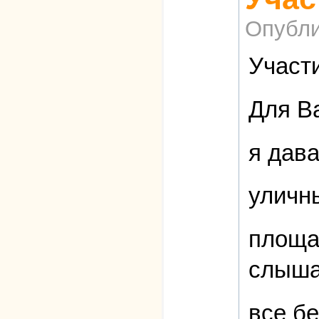
Опубли
Участ
Для Ва
я дава
уличн
площа
слыша
все бе