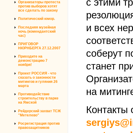
с этими т
Организаторы протеста
против выборов хотят
все сделать по закону
резолюция
Политический юмор.
и всех не
Последняя музейная
ночь (комендантский
час)
соответст
ПРИГОВОР
НЮРНБЕРГА 27.12.2007
соберут п
Приходите на
демонстрацию 7
станет пр
ноября!
Проект РОССИЯ - что
Организат
сказать о законности
митингов и гуляния 26
марта
на митинг
Противодействие
строительству в парке
на Ямской
Контакты 
Рейдерский захват ТСЖ
"Метелево"
sergiys@i
Росрегистрация против
правозащитников