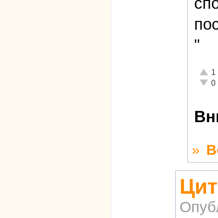
спо
по
"
Отлич
1
Неаде
0
Вн
»
В
Цит
Опуб