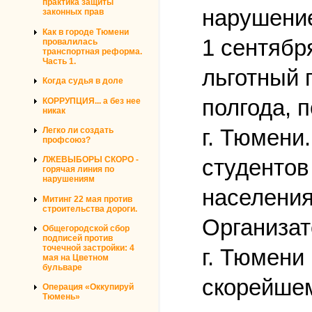
практика защиты
нарушение
законных прав
Как в городе Тюмени
1 сентябр
провалилась
транспортная реформа.
Часть 1.
льготный 
Когда судья в доле
полгода, 
КОРРУПЦИЯ... а без нее
никак
г. Тюмени
Легко ли создать
профсоюз?
ЛЖЕВЫБОРЫ СКОРО -
студентов
горячая линия по
нарушениям
населения
Митинг 22 мая против
строительства дороги.
Организа
Общегородской сбор
подписей против
точечной застройки: 4
г. Тюмени
мая на Цветном
бульваре
скорейшем
Операция «Оккупируй
Тюмень»