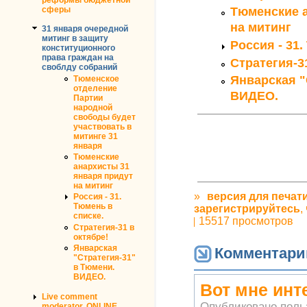
сферы
Тюменские а
на митинг
31 января очередной
митинг в защиту
Россия - 31.
конституционного
права граждан на
Стратегия-3
своблду собраний
Январская "
Тюменское
отделение
ВИДЕО.
Партии
народной
свободы будет
участвовать в
митинге 31
января
Тюменские
анархисты 31
января придут
на митинг
»
версия для печат
Россия - 31.
Тюмень в
зарегистрируйтесь
,
списке.
15517 просмотров
Стратегия-31 в
октябре!
Январская
Комментари
"Стратегия-31"
в Тюмени.
ВИДЕО.
Вот мне инт
Live comment
Опубликовано пол
moderator. ONLINE.