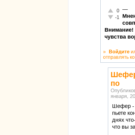
—
Отлично!
0
Мнен
Неадекватно!
-1
совп
Внимание!
чувства в
»
Войдите
и
отправлять к
Шефер
по
Опублико
января, 20
Шефер - 
пьете ко
днях что-
что вы з