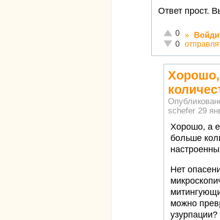
Ответ прост. 
Отлично!
0
»
Войди
Неадекватно!
отправля
0
Хорошо,
количес
Опубликован
schefer
29 ян
Хорошо, а е
больше кол
настроенны
Нет опасени
микроскопи
митингующи
можно прев
узурпации?