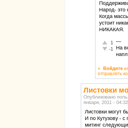
Поддержив
Народ- это 
Когда масс
устоит ника
НИКАКАЯ.
—
Отлично!
1
На в
Неадекватно!
-1
напл
»
Войдите
и
отправлять к
Листовки мо
Опубликовано пол
января, 2011 - 04:32
Листовки могут б
И по Кутузову - 
митинг следующи