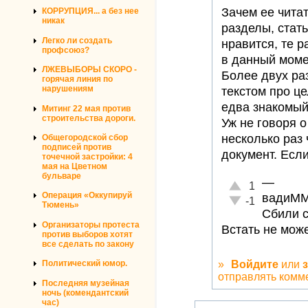
Зачем ее читат
КОРРУПЦИЯ... а без нее
никак
разделы, стать
Легко ли создать
нравится, те р
профсоюз?
в данный моме
ЛЖЕВЫБОРЫ СКОРО -
Более двух ра
горячая линия по
нарушениям
текстом про ц
едва знакомый
Митинг 22 мая против
строительства дороги.
Уж не говоря о
несколько раз 
Общегородской сбор
подписей против
документ. Если
точечной застройки: 4
мая на Цветном
бульваре
—
Отлично!
1
Операция «Оккупируй
вадиМ
Неадекватно!
-1
Тюмень»
Сбили с
Организаторы протеста
Встать не мож
против выборов хотят
все сделать по закону
»
Войдите
или
Политический юмор.
отправлять комм
Последняя музейная
ночь (комендантский
час)