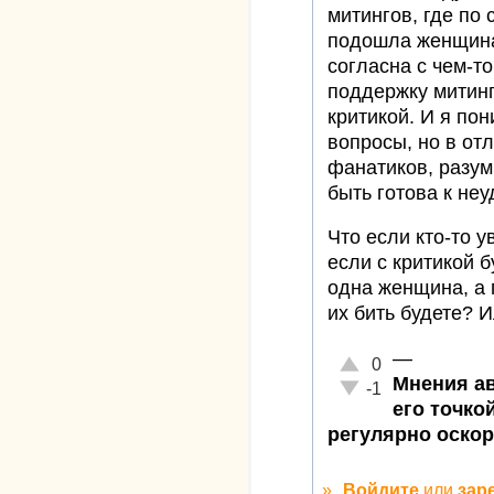
митингов, где по
подошла женщина,
согласна с чем-то
поддержку митинг
критикой. И я по
вопросы, но в от
фанатиков, разум
быть готова к не
Что если кто-то у
если с критикой б
одна женщина, а 
их бить будете? 
—
Отлично!
0
Мнения ав
Неадекватно!
-1
его точко
регулярно оско
»
Войдите
или
зар