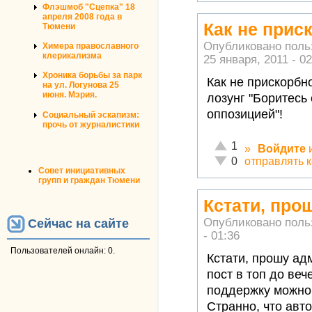
Флэшмоб "Сцепка" 18
апреля 2008 года в
Как не прис
Тюмени
Опубликовано пол
Химера православного
клерикализма
25 января, 2011 - 02
Хроника борьбы за парк
Как не прискорбн
на ул. Логунова 25
июня. Мэрия.
лозунг "Боритесь 
оппозицией"!
Социальный эскапизм:
прочь от журналистики
Отлично!
1
»
Войдите
Неадекватно!
отправлять 
0
Совет инициативных
групп и граждан Тюмени
Кстати, про
Опубликовано пол
Сейчас на сайте
- 01:36
Пользователей онлайн: 0.
Кстати, прошу ад
пост в топ до ве
поддержку можно 
Странно, что авт