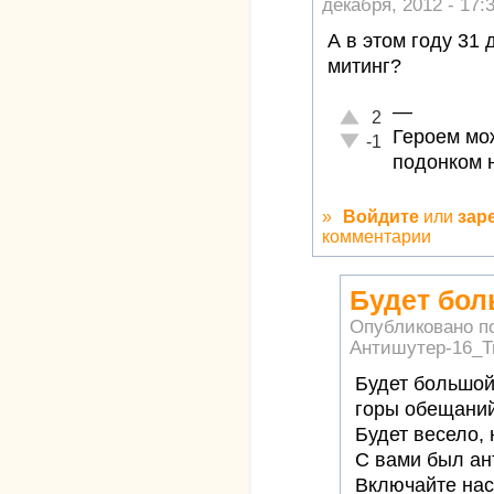
декабря, 2012 - 17:
А в этом году 31 
митинг?
—
Отлично!
2
Героем мож
Неадекватно!
-1
подонком н
»
Войдите
или
зар
комментарии
Будет бол
Опубликовано п
Антишутер-16_Т
Будет большой
горы обещаний
Будет весело, 
С вами был ан
Включайте нас