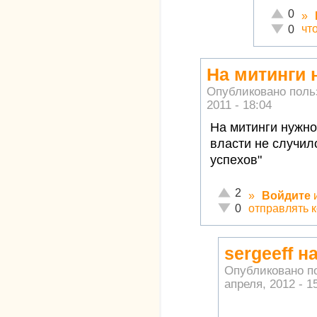
Отлично!
0
»
Неадеква
чт
0
На митинги 
Опубликовано пол
2011 - 18:04
На митинги нужно
власти не случил
успехов"
Отлично!
2
»
Войдите
Неадекватно!
отправлять 
0
sergeeff 
Опубликовано п
апреля, 2012 - 1