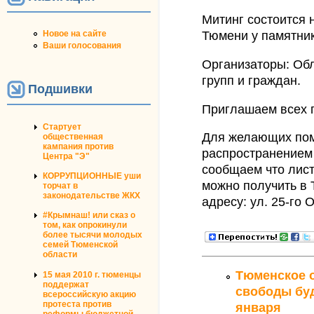
Митинг состоится 
Новое на сайте
Тюмени у памятника
Ваши голосования
Организаторы: Об
групп и граждан.
Подшивки
Приглашаем всех п
Стартует
Для желающих пом
общественная
кампания против
распространением
Центра "Э"
сообщаем что лист
КОРРУПЦИОННЫЕ уши
можно получить в
торчат в
законодательстве ЖКХ
адресу: ул. 25-го 
#Крымнаш! или сказ о
том, как опрокинули
более тысячи молодых
семей Тюменской
области
Тюменское 
15 мая 2010 г. тюменцы
поддержат
свободы буд
всероссийскую акцию
протеста против
января
реформы бюджетной