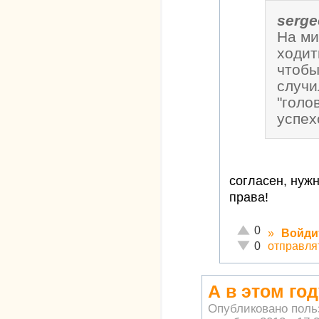
serge
На ми
ходит
чтобы
случи
"голо
успех
согласен, нужн
права!
Отлично!
0
»
Войди
Неадекватно!
отправля
0
А в этом го
Опубликовано пол