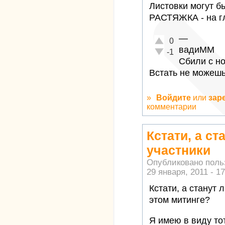
Листовки могут б
РАСТЯЖКА - на г
—
Отлично!
0
вадиММ
Неадекватно!
-1
Сбили с но
Встать не можешь
»
Войдите
или
зар
комментарии
Кстати, а ст
участники
Опубликовано пол
29 января, 2011 - 17
Кстати, а станут 
этом митинге?
Я имею в виду то