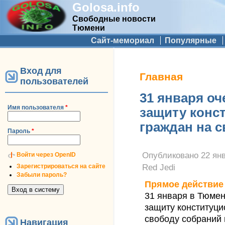
Golosa.info
Свободные новости
Тюмени
Дополнительное меню
Сайт-мемориал
Популярные
Вход для
Вы здесь
Главная
пользователей
31 января оч
Имя пользователя
*
защиту конс
граждан на 
Пароль
*
Опубликовано
22 янв
Войти через OpenID
Зарегистрироваться на сайте
Red Jedi
Забыли пароль?
Прямое действие
31 января в Тюмен
защиту конституци
свободу собраний 
Навигация