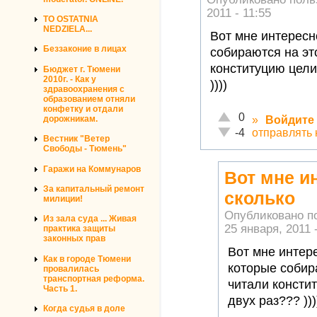
2011 - 11:55
TO OSTATNIA
NEDZIELA...
Вот мне интересн
Беззаконие в лицах
собираются на эт
конституцию цели
Бюджет г. Тюмени
2010г. - Как у
))))
здравоохранения с
образованием отняли
конфетку и отдали
Отлично!
0
дорожникам.
»
Войдите
Неадекватно!
отправлять
-4
Вестник "Ветер
Свободы - Тюмень"
Гаражи на Коммунаров
Вот мне и
За капитальный ремонт
сколько
милиции!
Опубликовано п
Из зала суда ... Живая
25 января, 2011 
практика защиты
законных прав
Вот мне интере
Как в городе Тюмени
которые собир
провалилась
транспортная реформа.
читали консти
Часть 1.
двух раз??? )))
Когда судья в доле