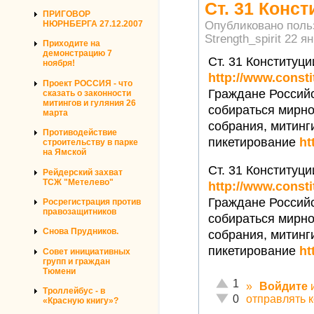
Ст. 31 Конс
ПРИГОВОР
Опубликовано поль
НЮРНБЕРГА 27.12.2007
Strength_spirit
22 ян
Приходите на
демонстрацию 7
Ст. 31 Конституц
ноября!
http://www.consti
Проект РОССИЯ - что
Граждане Россий
сказать о законности
митингов и гуляния 26
собираться мирно
марта
собрания, митинг
Противодействие
пикетирование
ht
строительству в парке
на Ямской
Ст. 31 Конституц
Рейдерский захват
ТСЖ "Метелево"
http://www.consti
Граждане Россий
Росрегистрация против
правозащитников
собираться мирно
Снова Прудников.
собрания, митинг
пикетирование
ht
Совет инициативных
групп и граждан
Тюмени
Отлично!
1
»
Войдите
Троллейбус - в
Неадекватно!
отправлять 
0
«Красную книгу»?