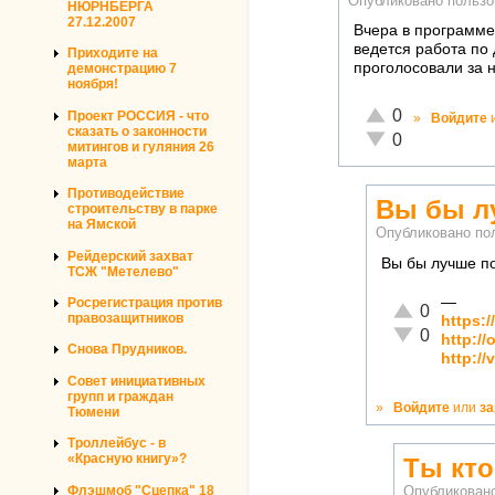
Опубликовано польз
НЮРНБЕРГА
27.12.2007
Вчера в программе
ведется работа по
Приходите на
проголосовали за н
демонстрацию 7
ноября!
Отлично!
0
Проект РОССИЯ - что
»
Войдите
сказать о законности
Неадекватно!
0
митингов и гуляния 26
марта
Противодействие
Вы бы л
строительству в парке
на Ямской
Опубликовано по
Рейдерский захват
Вы бы лучше по
ТСЖ "Метелево"
—
Росрегистрация против
Отлично!
0
правозащитников
https:
Неадекватно!
0
http:/
Снова Прудников.
http:/
Совет инициативных
групп и граждан
»
Войдите
или
за
Тюмени
Троллейбус - в
«Красную книгу»?
Ты кто
Флэшмоб "Сцепка" 18
Опубликован