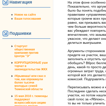
Навигация
На этом фоне особенно 
Показательно, что аргу
было бы понять подобны
правилами «управляемой
Новое на сайте
которые громче всех пр
Ваши голосования
равно, как призывать в
чем больше вероятность
вас убеждают повторять 
Подшивки
впечатление, что зазыв
ужасное, что делают они
делиться выигрышем.
Стартует
общественная
Аргументы сторонников 
кампания против
придете на участок, ва
Центра "Э"
заполнить и опустить ч
КОРРУПЦИОННЫЕ уши
обобщать? Вброс бюллет
торчат в
день, какой-то просто 
законодательстве ЖКХ
огромных затрат труда,
которой всё это делает
#Крымнаш! или сказ о
комиссий. Подправлять 
том, как опрокинули
более тысячи
молодых семей
Переписывать можно и к
Тюменской области
Последнее сделать неск
участок, но потом нашл
15 мая 2010 г. тюменцы
свой голос за «Яблоко»
поддержат
всероссийскую акцию
то вы не только уличить
протеста против