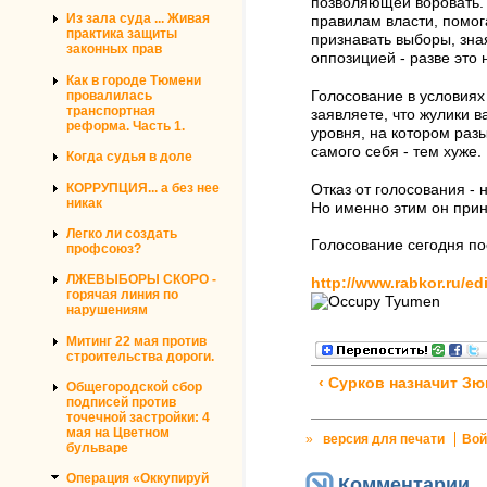
позволяющей воровать. 
Из зала суда ... Живая
правилам власти, помог
практика защиты
признавать выборы, зна
законных прав
оппозицией - разве это
Как в городе Тюмени
провалилась
Голосование в условиях
транспортная
заявляете, что жулики в
реформа. Часть 1.
уровня, на котором раз
самого себя - тем хуже.
Когда судья в доле
КОРРУПЦИЯ... а без нее
Отказ от голосования - 
никак
Но именно этим он при
Легко ли создать
Голосование сегодня пос
профсоюз?
ЛЖЕВЫБОРЫ СКОРО -
http://www.rabkor.ru/ed
горячая линия по
нарушениям
Митинг 22 мая против
строительства дороги.
‹ Сурков назначит З
Общегородской сбор
подписей против
точечной застройки: 4
мая на Цветном
»
версия для печати
Вой
бульваре
Операция «Оккупируй
Комментарии