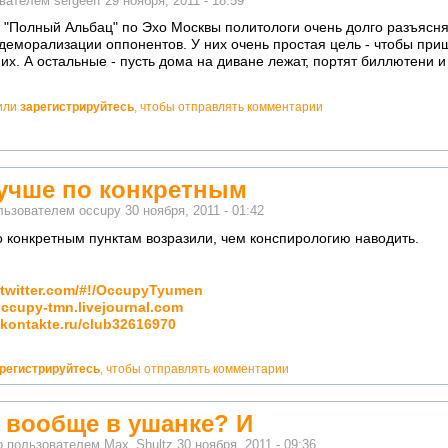
ователем
sergeeff
29 ноября, 2011 - 18:59
 "Полный Альбац" по Эхо Москвы политологи очень долго разъясня
 деморализации оппонентов. У них очень простая цель - чтобы при
их. А остальные - пусть дома на диване лежат, портят биллютени и 
или
зарегистрируйтесь
, чтобы отправлять комментарии
учше по конкретным
льзователем
occupy
30 ноября, 2011 - 01:42
 конкретным пунктам возразили, чем конспирологию наводить.
//twitter.com/#!/OccupyTyumen
/occupy-tmn.livejournal.com
/vkontakte.ru/club32616970
регистрируйтесь
, чтобы отправлять комментарии
 вообще в ушанке? И
о пользователем
Max_Shultz
30 ноября, 2011 - 09:36