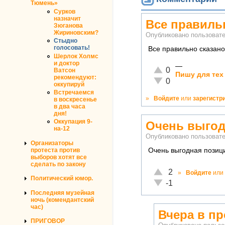
Тюмень»
Сурков
назначит
Все правиль
Зюганова
Жириновским?
Опубликовано пользова
Стыдно
голосовать!
Все правильно сказано
Шерлок Холмс
и доктор
—
Отлично!
0
Ватсон
Пишу для тех
рекомендуют:
Неадекватно!
0
оккупируй
Встречаемся
»
Войдите
или
зарегистр
в воскресенье
в два часа
дня!
Оккупация 9-
Очень выгод
на-12
Опубликовано пользова
Организаторы
протеста против
Очень выгодная позици
выборов хотят все
сделать по закону
Отлично!
2
»
Войдите
или
Политический юмор.
Неадекватно!
-1
Последняя музейная
ночь (комендантский
час)
Вчера в п
ПРИГОВОР