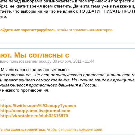
сайте перед выборами размножаетесь в геометрической прогрессии 
ря), не хватит время всем ответить. Да и эта тема уже изъезжена в
итаете, что выборы не на что не влияют, ТО ХВАТИТ ПИСАТЬ ПР
ите.
ойдите
или
зарегистрируйтесь
, чтобы отправлять комментарии
но!
ют. Мы согласны с
вано пользователем
occupy
30 ноября, 2011 - 11:44
 Мы согласны с написанным выше:
от голосования - не акт политического протеста, а лишь акт 
 и нравственного самосохранения. Но именно этим он принципиа
днимающегося протестного движения в России.
 никакого противоречия.
—
но!
https://twitter.com/#!/OccupyTyumen
кватно!
http://occupy-tmn.livejournal.com
http://vkontakte.ru/club32616970
те
или
зарегистрируйтесь
, чтобы отправлять комментарии