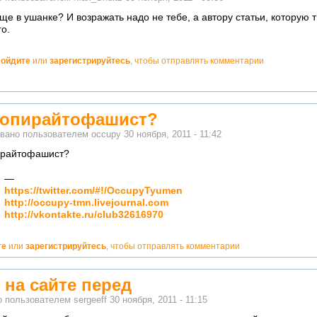
ще в ушанке? И возражать надо не тебе, а автору статьи, которую т
о.
ойдите
или
зарегистрируйтесь
, чтобы отправлять комментарии
но!
копирайтофашист?
вано пользователем
occupy
30 ноября, 2011 - 11:42
ирайтофашист?
—
но!
https://twitter.com/#!/OccupyTyumen
кватно!
http://occupy-tmn.livejournal.com
http://vkontakte.ru/club32616970
те
или
зарегистрируйтесь
, чтобы отправлять комментарии
 на сайте перед
о пользователем
sergeeff
30 ноября, 2011 - 11:15