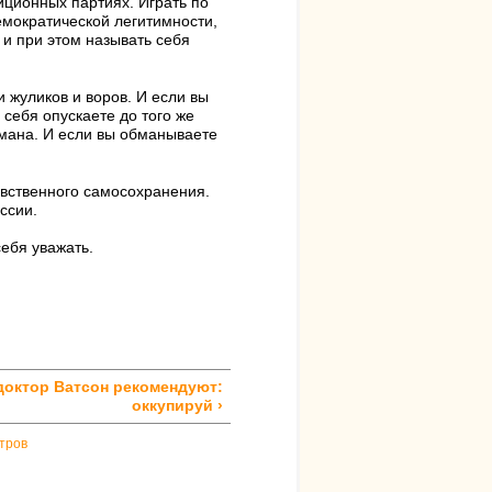
иционных партиях. Играть по
емократической легитимности,
и при этом называть себя
 жуликов и воров. И если вы
 себя опускаете до того же
бмана. И если вы обманываете
равственного самосохранения.
ссии.
себя уважать.
доктор Ватсон рекомендуют:
оккупируй ›
тров