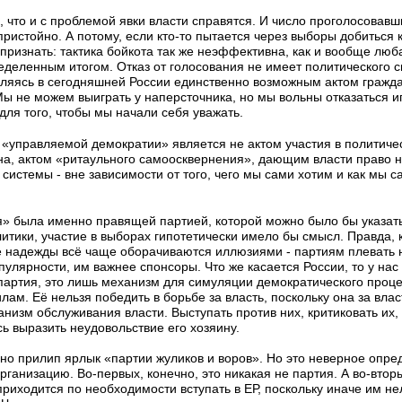
, что и с проблемой явки власти справятся. И число проголосовавш
ристойно. А потому, если кто-то пытается через выборы добиться к
 признать: тактика бойкота так же неэффективна, как и вообще люб
ределенным итогом. Отказ от голосования не имеет политического 
ляясь в сегодняшней России единственно возможным актом гражда
ы не можем выиграть у наперсточника, но мы вольны отказаться игр
ля того, чтобы мы начали себя уважать.
 «управляемой демократии» является не актом участия в политичес
а, актом «ритаульного самоосквернения», дающим власти право н
 системы - вне зависимости от того, чего мы сами хотим и как мы 
» была именно правящей партией, которой можно было бы указать
итики, участие в выборах гипотетически имело бы смысл. Правда, 
 надежды всё чаще оборачиваются иллюзиями - партиям плевать н
пулярности, им важнее спонсоры. Что же касается России, то у на
артия, это лишь механизм для симуляции демократического проце
м. Её нельзя победить в борьбе за власть, поскольку она за влас
низм обслуживания власти. Выступать против них, критиковать их, э
ь выразить неудовольствие его хозяину.
но прилип ярлык «партии жуликов и воров». Но это неверное опре
анизацию. Во-первых, конечно, это никакая не партия. А во-втор
приходится по необходимости вступать в ЕР, поскольку иначе им не