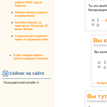
апреля 2008 года в
Тюмени
Ты кто вооб
Кагарлицког
Химера православного
клерикализма
Отлично!
1
»
В
Хроника борьбы за
Неадекват
0
парк на ул. Логунова 25
июня. Мэрия.
Социальный эскапизм:
Вы 
прочь от журналистики
Опублико
Вы коп
Совет инициативных
групп и граждан Тюмени
Отлич
1
Неаде
-1
Сейчас на сайте
Пользователей онлайн: 0.
»
Войди
Вы тут
Опубликован