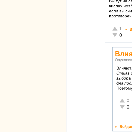
Вы тут на 
числах нояб
если вы сч
противореч
Отлично!
1
»
В
Неадекват
0
Влия
Опублико
Влияют.
Отказ 
выбора
для по
Поэтому
Отлич
0
Неаде
0
»
Войди