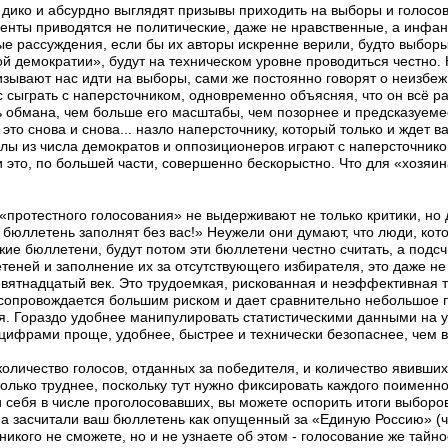
дико и абсурдно выглядят призывы приходить на выборы и голосов
менты приводятся не политические, даже не нравственные, а инфа
е рассуждения, если бы их авторы искренне верили, будто выборы
 демократии», будут на техническом уровне проводиться честно. 
изывают нас идти на выборы, сами же постоянно говорят о неизбе
ас сыграть с наперсточником, одновременно объясняя, что он всё р
 обмана, чем больше его масштабы, чем позорнее и предсказуеме
это снова и снова... назло наперсточнику, который только и ждет 
алы из числа демократов и оппозиционеров играют с наперсточник
 это, по большей части, совершенно бескорыстно. Что для «хозяин
«протестного голосования» не выдерживают не только критики, но
ш бюллетень заполнят без вас!» Неужели они думают, что люди, ко
ужие бюллетени, будут потом эти бюллетени честно считать, а под
еней и заполнение их за отсутствующего избирателя, это даже не
девятнадцатый век. Это трудоемкая, рискованная и неэффективная т
 сопровождается большим риском и дает сравнительно небольшое 
ся. Гораздо удобнее манипулировать статистическими данными на 
цифрами проще, удобнее, быстрее и технически безопаснее, чем в
оличество голосов, отданных за победителя, и количество явивших
олько труднее, поскольку тут нужно фиксировать каждого поименно
и себя в числе проголосовавших, вы можете оспорить итоги выборов
, а засчитали ваш бюллетень как опущенный за «Единую Россию» (ч
 никого не сможете, но и не узнаете об этом - голосование же тайн