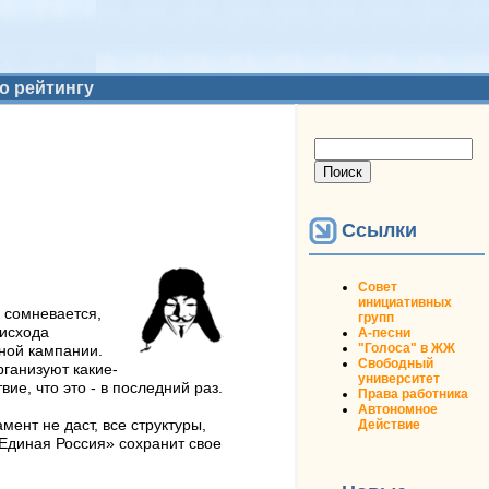
о рейтингу
Форма поиска
Поиск
Ссылки
Совет
инициативных
е сомневается,
групп
 исхода
А-песни
"Голоса" в ЖЖ
ьной кампании.
Свободный
рганизуют какие-
университет
е, что это - в последний раз.
Права работника
Автономное
Действие
ент не даст, все структуры,
Единая Россия» сохранит свое