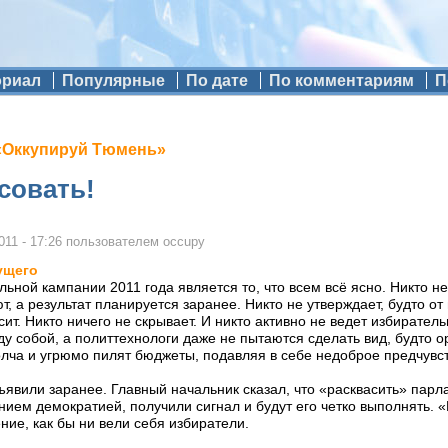
ориал
Популярные
По дате
По комментариям
П
«Оккупируй Тюмень»
совать!
011 - 17:26
пользователем
occupy
ущего
ьной кампании 2011 года является то, что всем всё ясно. Никто н
, а результат планируется заранее. Никто не утверждает, будто от
сит. Никто ничего не скрывает. И никто активно не ведет избирател
у собой, а политтехнологи даже не пытаются сделать вид, будто о
лча и угрюмо пилят бюджеты, подавляя в себе недоброе предчувстви
явили заранее. Главный начальник сказал, что «расквасить» парлам
ем демократией, получили сигнал и будут его четко выполнять. «
ие, как бы ни вели себя избиратели.