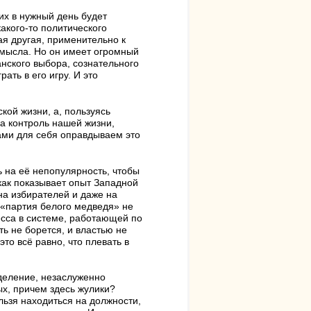
их в нужный день будет
акого-то политического
ая другая, применительно к
смысла. Но он имеет огромный
нского выбора, сознательного
ать в его игру. И это
кой жизни, а, пользуясь
а контроль нашей жизни,
сами для себя оправдываем это
 на её непопулярность, чтобы
как показывает опыт Западной
а избирателей и даже на
с «партия белого медведя» не
сса в системе, работающей по
ть не борется, и властью не
то всё равно, что плевать в
деление, незаслуженно
ых, причем здесь жулики?
льзя находиться на должности,