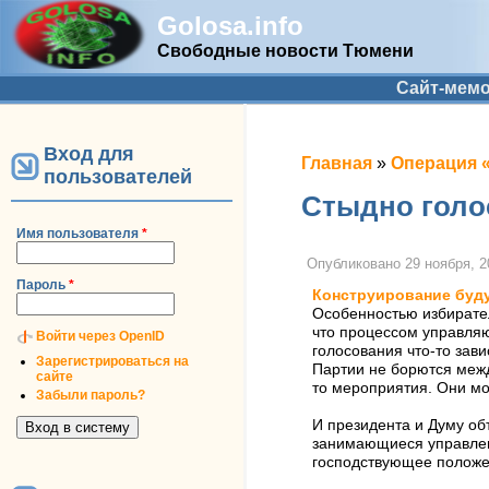
Golosa.info
Свободные новости Тюмени
Дополнительное меню
Сайт-мем
Вход для
Вы здесь
Главная
»
Операция 
пользователей
Стыдно голо
Имя пользователя
*
Опубликовано
29 ноября, 2
Пароль
*
Конструирование буд
Особенностью избирател
что процессом управляют
Войти через OpenID
голосования что-то зави
Зарегистрироваться на
Партии не борются межд
сайте
то мероприятия. Они мо
Забыли пароль?
И президента и Думу объ
занимающиеся управлени
господствующее положен