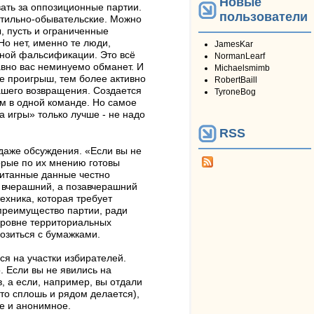
Новые
ать за оппозиционные партии.
пользователи
нтильно-обывательские. Можно
, пусть и ограниченные
Но нет, именно те люди,
JamesKar
жной фальсификации. Это всё
NormanLearf
авно вас неминуемо обманет. И
Michaelsmimb
е проигрыш, тем более активно
RobertBaill
вашего возвращения. Создается
TyroneBog
ом в одной команде. Но самое
а игры» только лучше - не надо
RSS
 даже обсуждения. «Если вы не
торые по их мнению готовы
считанные данные честно
 вчерашний, а позавчерашний
ехника, которая требует
преимущество партии, ради
уровне территориальных
озиться с бумажками.
ся на участки избирателей.
. Если вы не явились на
, а если, например, вы отдали
то сплошь и рядом делается),
ое и анонимное.