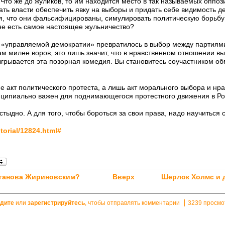
Что же до жуликов, то им находится место в так называемых оппоз
ать власти обеспечить явку на выборы и придать себе видимость д
я, что они фальсифицированы, симулировать политическую борьбу 
 не есть самое настоящее жульничество?
 «управляемой демократии» превратилось в выбор между партиями
ам милее воров, это лишь значит, что в нравственном отношении вы
ыгрывается эта позорная комедия. Вы становитесь соучастником о
не акт политического протеста, а лишь акт морального выбора и н
нципиально важен для поднимающегося протестного движения в Ро
тыдно. А для того, чтобы бороться за свои права, надо научиться 
itorial/12824.html#
юганова Жириновским?
Вверх
Шерлок Холмс и 
дите
или
зарегистрируйтесь
, чтобы отправлять комментарии
3239 просмо