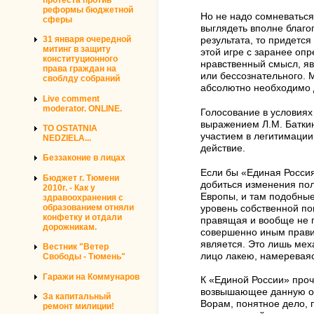
реформы бюджетной
Но не надо сомневаться
сферы
выглядеть вполне благоп
31 января очередной
результата, то придется
митинг в защиту
этой игре с заранее оп
конституционного
нравственный смысл, яв
права граждан на
или бессознательного. М
своблду собраний
абсолютно необходимо д
Live comment
moderator. ONLINE.
Голосование в условиях
выражением Л.М. Баткин
TO OSTATNIA
участием в легитимации
NEDZIELA...
действие.
Беззаконие в лицах
Если бы «Единая Россия
Бюджет г. Тюмени
добиться изменения пол
2010г. - Как у
Европы, и там подобные
здравоохранения с
образованием отняли
уровень собственной по
конфетку и отдали
правящая и вообще не п
дорожникам.
совершенно иным правила
является. Это лишь меха
Вестник "Ветер
лицо лакею, намереваяс
Свободы - Тюмень"
Гаражи на Коммунаров
К «Единой России» проч
возвышающее данную орг
За капитальный
Ворам, понятное дело, 
ремонт милиции!