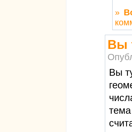
»
В
ком
Вы 
Опуб
Вы т
геом
числ
тема
счит