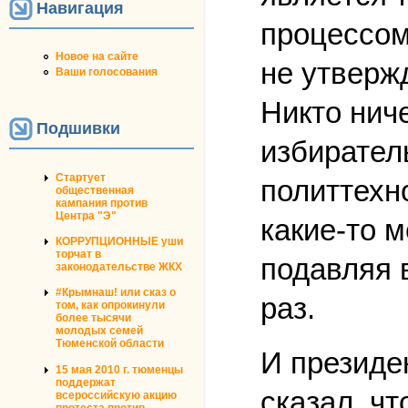
Навигация
процессом
Новое на сайте
не утвержд
Ваши голосования
Никто ниче
Подшивки
избирател
Стартует
политтехн
общественная
кампания против
Центра "Э"
какие-то 
КОРРУПЦИОННЫЕ уши
торчат в
подавляя в
законодательстве ЖКХ
#Крымнаш! или сказ о
раз.
том, как опрокинули
более тысячи
молодых семей
Тюменской области
И президе
15 мая 2010 г. тюменцы
поддержат
сказал, чт
всероссийскую акцию
протеста против