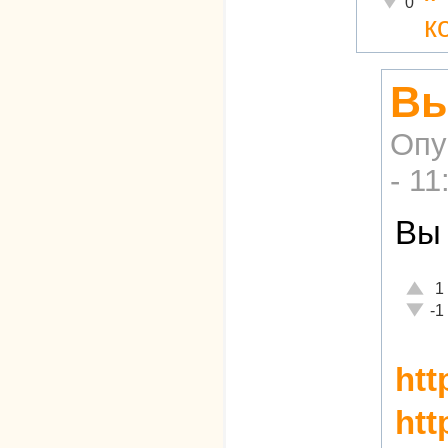
0
к
Вы
Опу
- 11
Вы
Отлич
1
Неаде
-1
htt
htt