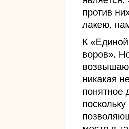
против них
лакею, на
К «Единой
воров». Н
возвышающ
никакая н
понятное 
поскольку
позволяющ
место в т