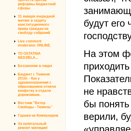
реформы бюджетной
занимающи
сферы
31 января очередной
будут его
митинг в защиту
конституционного
права граждан на
господств
своблду собраний
Live comment
moderator. ONLINE.
На этом ф
TO OSTATNIA
NEDZIELA...
приходить
Беззаконие в лицах
Бюджет г. Тюмени
Показател
2010г. - Как у
здравоохранения с
образованием отняли
не нравст
конфетку и отдали
дорожникам.
бы понять
Вестник "Ветер
Свободы - Тюмень"
верили, б
Гаражи на Коммунаров
За капитальный
«управляе
ремонт милиции!