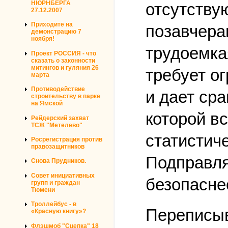
НЮРНБЕРГА
отсутству
27.12.2007
Приходите на
позавчера
демонстрацию 7
ноября!
трудоемка
Проект РОССИЯ - что
сказать о законности
митингов и гуляния 26
требует о
марта
Противодействие
и дает ср
строительству в парке
на Ямской
которой в
Рейдерский захват
ТСЖ "Метелево"
статистич
Росрегистрация против
правозащитников
Подправля
Снова Прудников.
Совет инициативных
безопасне
групп и граждан
Тюмени
Троллейбус - в
Переписыв
«Красную книгу»?
Флэшмоб "Сцепка" 18