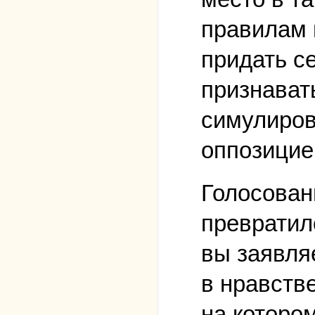
правилам 
придать с
признават
симулиров
оппозицие
Голосован
превратил
вы заявляе
в нравств
на которо