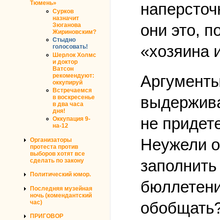
Тюмень»
наперсточ
Сурков
назначит
они это, 
Зюганова
Жириновским?
Стыдно
«хозяина 
голосовать!
Шерлок Холмс
и доктор
Ватсон
рекомендуют:
Аргументы
оккупируй
Встречаемся
выдержива
в воскресенье
в два часа
дня!
не придете
Оккупация 9-
на-12
Неужели о
Организаторы
протеста против
выборов хотят все
заполнить
сделать по закону
Политический юмор.
бюллетени
Последняя музейная
ночь (комендантский
час)
обобщать?
ПРИГОВОР