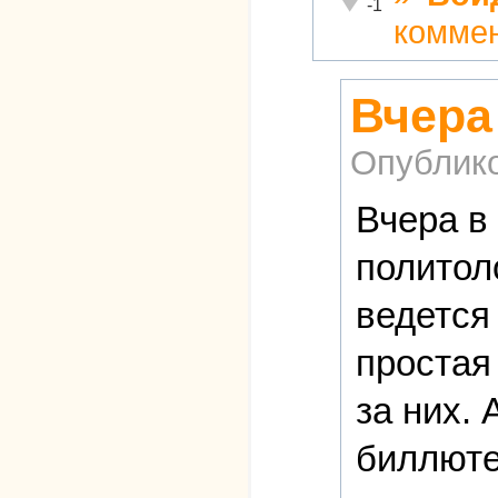
Неадекватно!
-1
комме
Вчера
Опублик
Вчера в
политол
ведется
простая
за них. 
биллютен