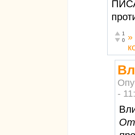
ПИС
прот
Отлично!
1
»
Неадекват
0
к
Вл
Опу
- 11
Вли
Отк