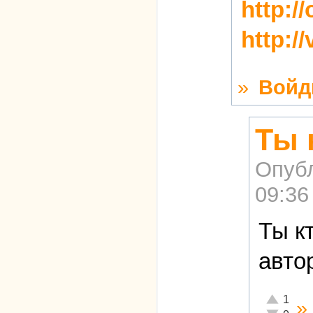
http:/
http:/
»
Войд
Ты 
Опуб
09:36
Ты к
авто
Отлично!
1
»
Неадекват