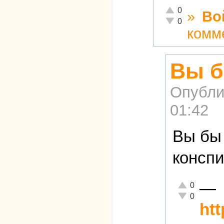
Отлично!
0
»
Во
Неадекватно!
0
комм
Вы б
Опубли
01:42
Вы бы 
конспи
—
Отлично!
0
Неадекватно!
0
ht