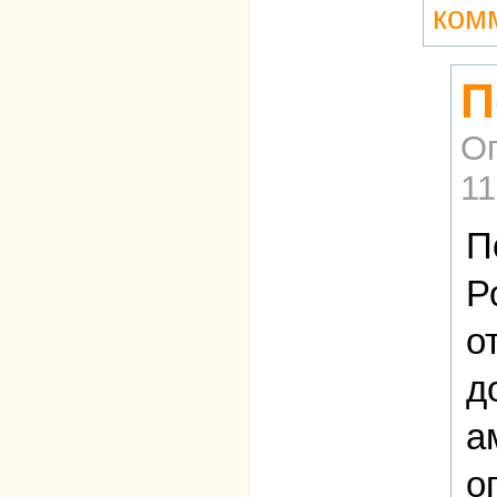
ком
П
О
11
П
Р
о
д
а
о