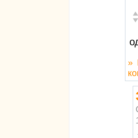
От
Не
о
»
ко