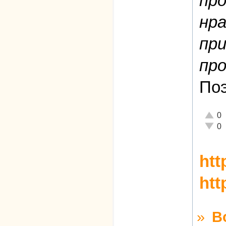
про
нра
пр
про
Поэ
Отлич
0
Неаде
0
htt
htt
»
В