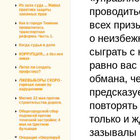
Из зала суда ... Живая
проводитьс
практика защиты
законных прав
всех приз
Как в городе Тюмени
провалилась
транспортная
о неизбеж
реформа. Часть 1.
Когда судья в доле
сыграть с
КОРРУПЦИЯ... а без нее
никак
равно вас
Легко ли создать
профсоюз?
обмана, ч
ЛЖЕВЫБОРЫ СКОРО -
горячая линия по
предсказу
нарушениям
Митинг 22 мая против
повторять 
строительства дороги.
Общегородской сбор
только и 
подписей против
точечной застройки: 4
мая на Цветном
бульваре
зазывалы 
Операция «Оккупируй