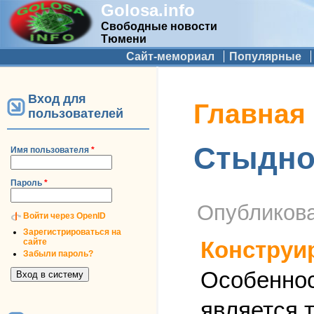
Golosa.info
Свободные новости
Тюмени
Дополнительное меню
Сайт-мемориал
Популярные
Вход для
Вы здесь
Главная
пользователей
Стыдно
Имя пользователя
*
Пароль
*
Опубликов
Войти через OpenID
Зарегистрироваться на
сайте
Конструи
Забыли пароль?
Особеннос
является т