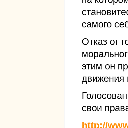
становите
самого себ
Отказ от г
моральног
этим он п
движения 
Голосовани
свои права
http://www