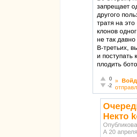
запрещает о
другого поль
тратя на это
клонов одног
не так давно
В-третьих, в
и поступать 
плодить бото
Отлично!
0
»
Войд
Неадекватно!
-2
отправ
Очеред
Некто k
Опубликова
А
20 апреля