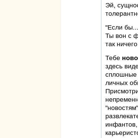
Эй, сущнос
толерантно
"Если бы...
Ты вон с 
так ничего
Тебе
ново
здесь виде
сплошные 
личных оби
Присмотри
непременн
"новостям
развлекат
инфантов,
карьерист