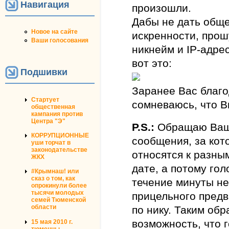
Навигация
произошли.
Дабы не дать общ
Новое на сайте
искренности, прош
Ваши голосования
никнейм и IP-адрес
вот это:
Подшивки
Заранее Вас благо
Стартует
сомневаюсь, что В
общественная
кампания против
Центра "Э"
P.S.:
Обращаю Ваше
КОРРУПЦИОННЫЕ
сообщения, за кот
уши торчат в
законодательстве
относятся к разны
ЖКХ
дате, а потому гол
#Крымнаш! или
сказ о том, как
течение минуты не
опрокинули более
тысячи молодых
прицельного предв
семей Тюменской
области
по нику. Таким об
возможность, что 
15 мая 2010 г.
тюменцы