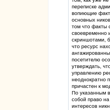
переписке адм
вопиющие факт
основных ников
том что факты
своевременно 
скриншотами, б
что ресурс нах
ангажированны
посетителю осо
утверждать, чт
управлению рес
неоднократно п
причастен к м
По указанным 
собой право на
интересов никн