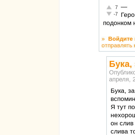
—
Отлично!
7
Неадекватно!
Геро
-7
подонком н
»
Войдите
отправлять
Бука,
Опублик
апреля, 2
Бука, з
вспомин
Я тут п
нехорош
он слив
слива т