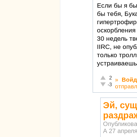
Если бы я бы
бы тебя, Бук
гипертрофир
оскорбления 
30 недель тв
IIRC, не опу
только трол
устраиваешь
Отлично!
2
»
Войд
Неадекватно!
-3
отправ
Эй, су
раздраж
Опубликова
А
27 апреля