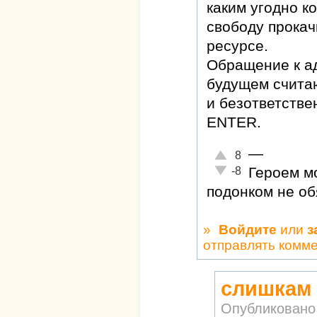
каким угодно к
свободу прокач
ресурсе.
Обращение к а
будущем счита
и безответстве
ENTER.
—
Отлично!
8
Неадекватно!
Героем м
-8
подонком не обя
»
Войдите
или
з
отправлять комм
слишкам 
Опубликовано