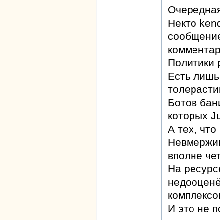
Очередная
Некто ken
сообщение
комментар
Политики р
Есть лишь
толерасти
Ботов бан
которых Ju
А тех, что
Невмержиц
вполне чет
На ресурс
недооценё
комплексо
И это не п