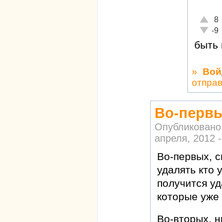
Отличн
8
Неадек
-9
быть 
»
Вой
отпра
Во-первы
Опубликовано
апреля, 2012 -
Во-первых, 
удалять кто 
получится уд
которые уже 
Во-вторых, н