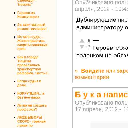
Свободы -
Опубликовано пол
Тюмень"
апреля, 2012 - 10:4
Гаражи на
Коммунаров
Дублирующие пись
За капитальный
администратору 
ремонт милиции!
Из зала суда ...
—
Отлично!
6
Живая практика
защиты законных
Неадекватно!
Героем може
-7
прав
подонком не обяза
Как в городе
Тюмени
провалилась
транспортная
»
Войдите
или
зар
реформа. Часть 1.
комментарии
Когда судья в
доле
Б у к а напис
КОРРУПЦИЯ... а
без нее никак
Опубликовано пол
Легко ли создать
17 апреля, 2012 - 1
профсоюз?
ЛЖЕВЫБОРЫ
СКОРО - горячая
линия по