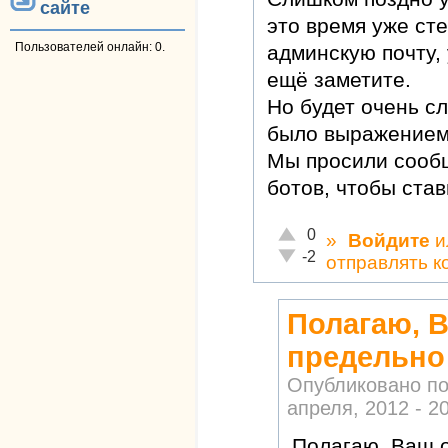
сайте
это время уже ст
Пользователей онлайн: 0.
админскую почту, 
ещё заметите.
Но будет очень сл
было выражением
Мы просили сообщ
ботов, чтобы став
Отлично!
0
»
Войдите
и
Неадекватно!
-2
отправлять 
Полагаю, В
предельно
Опубликовано п
апреля, 2012 - 2
Полагаю, Ваш о