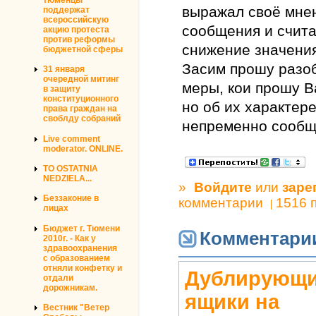
выражал своё мне
поддержат
всероссийскую
сообщения и счита
акцию протеста
против реформы
снижение значения 
бюджетной сферы
Засим прошу разоб
31 января
очередной митинг
меры, кои прошу В
в защиту
конституционного
но об их характер
права граждан на
своблду собраний
непременно сообщ
Live comment
moderator. ONLINE.
TO OSTATNIA
NEDZIELA...
»
Войдите
или
заре
Беззаконие в
комментарии
1516 
лицах
Бюджет г. Тюмени
Комментари
2010г. - Как у
здравоохранения
с образованием
отняли конфетку и
Дублирующи
отдали
дорожникам.
ящики на
Вестник "Ветер