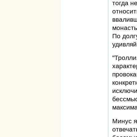
тогда не
относит
вваливш
монасты
По долг
удивляйс
"Тролли
характ
провок
конкрет
исключи
бессмыс
максима
Минус я
отвечат