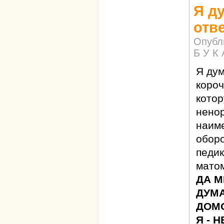
Я д
отв
Опубл
Б У К 
Я дум
короч
кото
ненор
наим
обор
педик
мато
ДА М
ДУМА
ДОМ
Я - Н