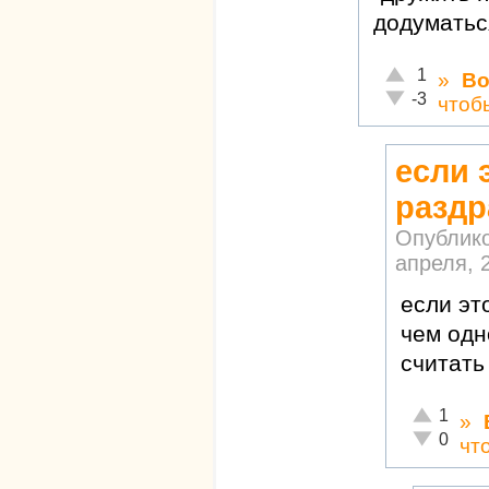
додуматься
Отлично!
1
»
Во
Неадекватно!
-3
чтоб
если 
раздр
Опублик
апреля, 2
если эт
чем одн
считать
Отлично!
1
»
Неадекват
0
чт