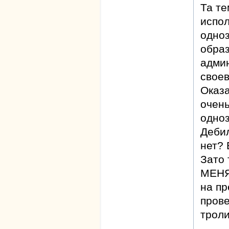
Та те
испо
одно
образ
админ
своев
Оказа
очен
одноз
Дебил
нет? 
Зато 
МЕНЯ
на п
прове
троли