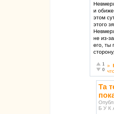
Невмерж
и обиже
этом су
этого з
Невмерж
не из-з
его, ты
сторону
Отлично!
1
»
Неадекват
0
чт
Та 
пок
Опубл
Б У К 