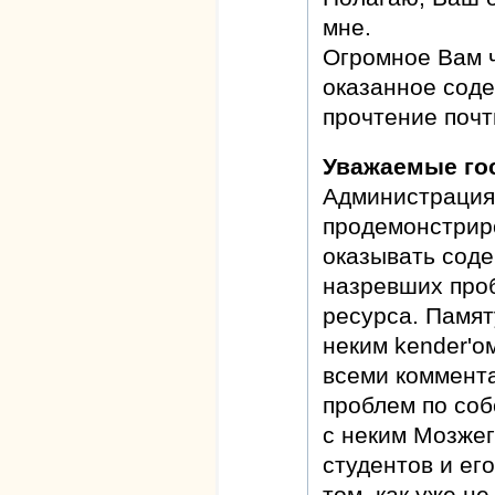
мне.
Огромное Вам ч
оказанное сод
прочтение почт
Уважаемые го
Администрация
продемонстрир
оказывать соде
назревших про
ресурса. Памя
неким kender'о
всеми коммента
проблем по соб
с неким Мозже
студентов и ег
том, как уже не