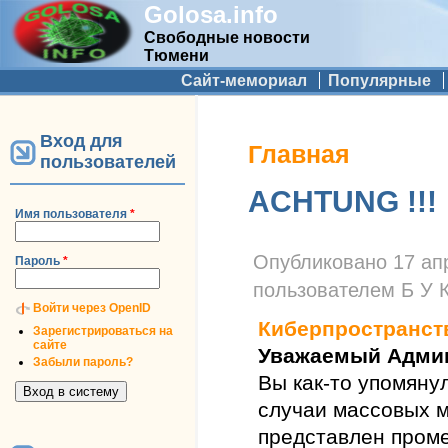
Golosa.info
Свободные новости
Тюмени
Дополнительное меню
Сайт-мемориал
Популярные
Вход для
Вы здесь
Главная
пользователей
ACHTUNG !!!
Имя пользователя
*
Опубликовано
17 ап
Пароль
*
пользователем
Б У 
Войти через OpenID
Киберпространст
Зарегистрироваться на
сайте
Уважаемый Админ
Забыли пароль?
Вы как-то упомяну
случаи массовых м
представлен проме