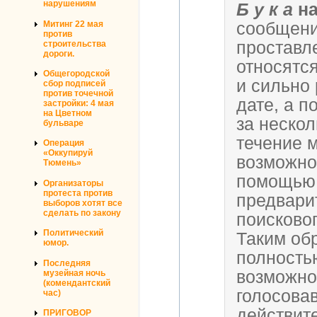
нарушениям
Б у к а
на
сообщени
Митинг 22 мая
против
проставл
строительства
дороги.
относятс
Общегородской
и сильно
сбор подписей
против точечной
дате, а п
застройки: 4 мая
на Цветном
за нескол
бульваре
течение 
Операция
«Оккупируй
возможно
Тюмень»
помощью 
Организаторы
протеста против
предвари
выборов хотят все
сделать по закону
поисковог
Политический
Таким об
юмор.
полность
Последняя
возможно
музейная ночь
(комендантский
голосова
час)
действит
ПРИГОВОР