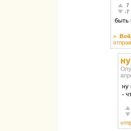
Отличн
7
Неадек
-7
быть 
»
Вой
отпра
ну
Опу
апр
ну
- 
От
Не
отп