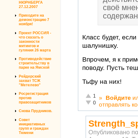
НЮРНБЕРГА
своё мне
27.12.2007
содержан
Приходите на
демонстрацию 7
ноября!
Проект РОССИЯ -
Класс будет, есл
что сказать о
законности
шалунишку.
митингов и
гуляния 26 марта
Впрочем, я к при
Противодействие
строительству в
поводу. Пусть те
парке на Ямской
Рейдерский
Тьфу на них!
захват ТСЖ
"Метелево"
Росрегистрация
Отлично!
1
»
Войдите
и
против
Неадекватно!
правозащитников
0
отправлять к
Снова Прудников.
Совет
Strength_sp
инициативных
групп и граждан
Опубликовано п
Тюмени