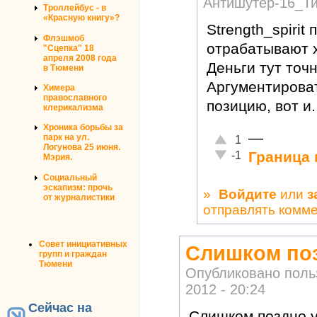
Антишутер-16_Т
Троллейбус - в
«Красную книгу»?
Strength_spirit
Флэшмоб
отрабатывают х
"Сцепка" 18
апреля 2008 года
Деньги тут точн
в Тюмени
Аргументироват
Химера
православного
позицию, вот и.
клерикализма
Хроника борьбы за
—
Отлично!
парк на ул.
1
Логунова 25 июня.
Неадекватно!
Граница 
-1
Мэрия.
Социальный
эскапизм: прочь
»
Войдите
или
з
от журналистики
отправлять комм
Совет инициативных
Слишком поз
групп и граждан
Тюмени
Опубликовано пол
2012 - 20:24
Сейчас на
Слишком поздно у