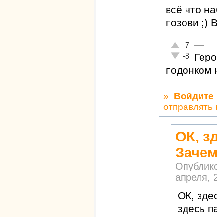
всё что н
позови ;) 
—
Отлично!
7
Неадекватно!
Геро
-8
подонком н
»
Войдите
отправлять
ОК, з
Заче
Опублик
апреля, 2
ОК, зде
здесь п