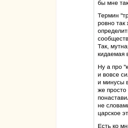
бы мне так
Термин "тр
ровно так 
определит
сообществ
Так, мутн
кидаемая 
Ну а про "
и вовсе с
и минусы 
же просто
понастави
не словам
царское эт
Есть ко мн