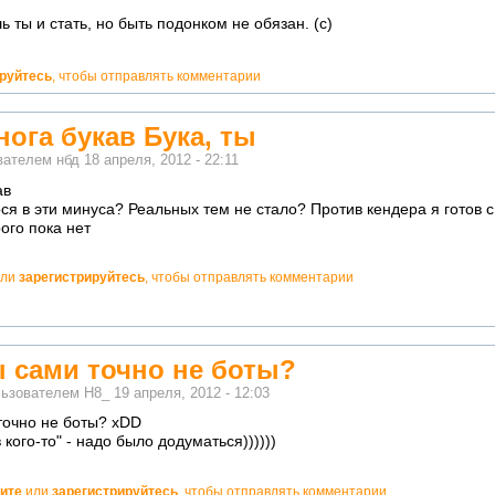
 ты и стать, но быть подонком не обязан. (с)
ируйтесь
, чтобы отправлять комментарии
ога букав Бука, ты
ователем
нбд
18 апреля, 2012 - 22:11
ав
рся в эти минуса? Реальных тем не стало? Против кендера я готов с
ого пока нет
ли
зарегистрируйтесь
, чтобы отправлять комментарии
ы сами точно не боты?
льзователем
H8_
19 апреля, 2012 - 12:03
 точно не боты? xDD
 кого-то" - надо было додуматься))))))
ите
или
зарегистрируйтесь
, чтобы отправлять комментарии