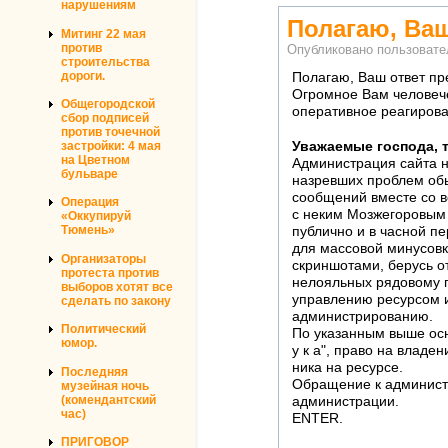
нарушениям
Полагаю, Ва
Митинг 22 мая
против
Опубликовано пользоват
строительства
дороги.
Полагаю, Ваш ответ пр
Огромное Вам человече
Общегородской
оперативное реагирова
сбор подписей
против точечной
Уважаемые господа, 
застройки: 4 мая
на Цветном
Администрация сайта н
бульваре
назревших проблем об
сообщений вместе со в
Операция
с неким Мозжегоровым н
«Оккупируй
Тюмень»
публично и в часной п
для массовой минусовк
Организаторы
скриншотами, берусь от
протеста против
нелояльных рядовому п
выборов хотят все
управлению ресурсом и
сделать по закону
администрированию.
Политический
По указанным выше осн
юмор.
у к а", право на владе
ника на ресурсе.
Последняя
Обращение к администр
музейная ночь
(комендантский
администрации.
час)
ENTER.
ПРИГОВОР