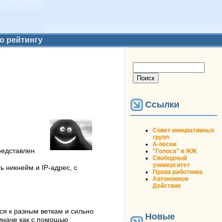
о рейтингу
Форма поиска
Поиск
Ссылки
Совет инициативных
групп
А-песни
редставлен
"Голоса" в ЖЖ
Свободный
университет
ь никнейм и IP-адрес, с
Права работника
Автономное
Действие
я к разным веткам и сильно
Новые
 иначе как с помощью