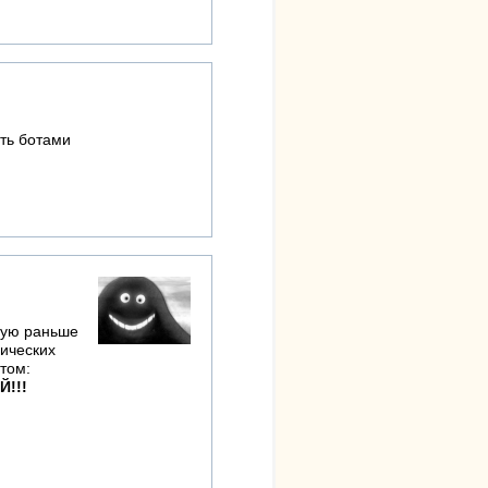
ать ботами
орую раньше
сических
том:
!!!