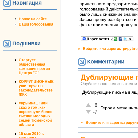
Навигация
прицельного предварительно
голосовавший действительн
было лишь снижение значени
Новое на сайте
Засим прошу разобраться и 
Ваши голосования
факте применения прошу не
Подшивки
»
Войдите
или
зарегистрируйте
Стартует
Комментарии
общественная
кампания против
Центра "Э"
Дублирующие п
КОРРУПЦИОННЫЕ
Опубликовано пользователе
уши торчат в
законодательстве
Дублирующие письма в ящи
ЖКХ
—
#Крымнаш! или
Отлично!
6
сказ о том, как
Героем можешь ты 
Неадекватно!
-7
опрокинули более
тысячи молодых
семей Тюменской
»
Войдите
или
зарегистрируй
области
15 мая 2010 г.
тюменцы