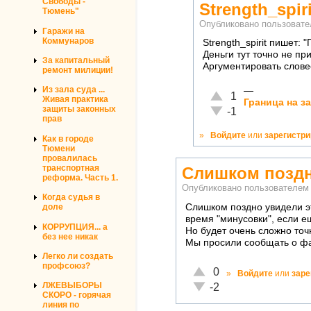
Свободы -
Strength_spir
Тюмень"
Опубликовано пользоват
Гаражи на
Коммунаров
Strength_spirit пишет: 
Деньги тут точно не при
За капитальный
Аргументировать словес
ремонт милиции!
Из зала суда ...
—
Отлично!
1
Живая практика
Граница на з
Неадекватно!
защиты законных
-1
прав
»
Войдите
или
зарегистр
Как в городе
Тюмени
провалилась
транспортная
Слишком поздн
реформа. Часть 1.
Опубликовано пользователе
Когда судья в
Слишком поздно увидели эт
доле
время "минусовки", если е
КОРРУПЦИЯ... а
Но будет очень сложно точ
без нее никак
Мы просили сообщать о фак
Легко ли создать
профсоюз?
Отлично!
0
»
Войдите
или
заре
Неадекватно!
ЛЖЕВЫБОРЫ
-2
СКОРО - горячая
линия по