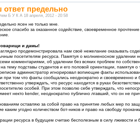
ш ответ предельно
елем
Б У К А
18 апреля, 2012 - 20:58
едельно ясен не только мне.
ское спасибо за оказанное содействие, своевременное прочтение
ние.
товарищи и дамы!
аглядно продемонстрировала нам своё нежелание оказывать соде
ычным посетителям ресурса. Памятуя о молниеносном удалении не
семи комментариями, об удалении без всяких проблем по собстве
а тему подставы студентов и его половой ориентации, памятуя о т
ереписке администратор игнорировал вопиющие факты использован
и при том что факты сообщались неоднократно и своевременно и
ветственно утверждать, что ресурс находится в руках безответств
осетителю особей. При этом позволю себе утверждать, что непос
меет некто kender, неоднократно публично лгавший, что он не при
ованиям оставляю за собой право на принятие любых мер по защ
ние каким угодно количеством бот-ников и право на свободу прока
ации ресурса в будущем считаю бесполезным в силу лживости и б