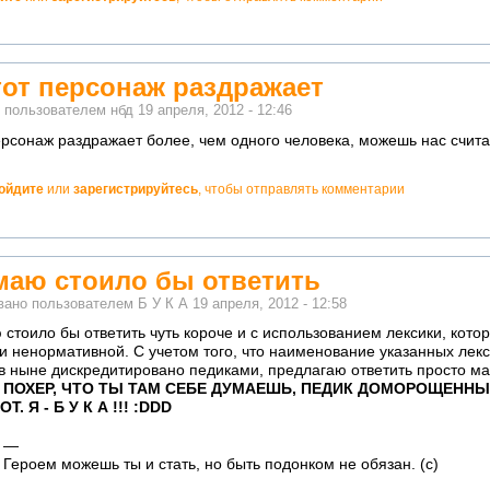
тот персонаж раздражает
о пользователем
нбд
19 апреля, 2012 - 12:46
ерсонаж раздражает более, чем одного человека, можешь нас счит
ойдите
или
зарегистрируйтесь
, чтобы отправлять комментарии
но!
маю стоило бы ответить
вано пользователем
Б У К А
19 апреля, 2012 - 12:58
 стоило бы ответить чуть короче и с использованием лексики, кот
и ненормативной. С учетом того, что наименование указанных лек
в ныне дискредитировано педиками, предлагаю ответить просто ма
 ПОХЕР, ЧТО ТЫ ТАМ СЕБЕ ДУМАЕШЬ, ПЕДИК ДОМОРОЩЕННЫЙ
ОТ. Я - Б У К А !!! :DDD
—
о!
Героем можешь ты и стать, но быть подонком не обязан. (с)
ватно!