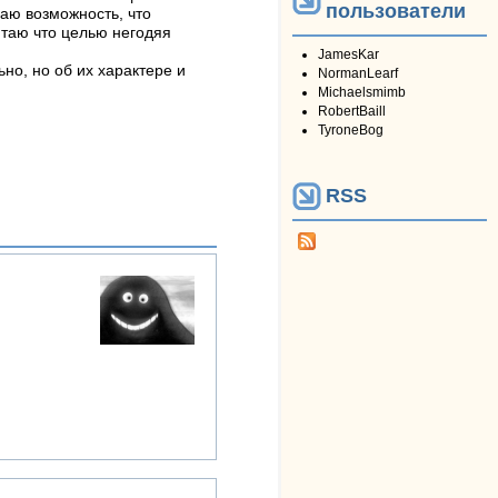
пользователи
аю возможность, что
таю что целью негодяя
JamesKar
но, но об их характере и
NormanLearf
Michaelsmimb
RobertBaill
TyroneBog
RSS