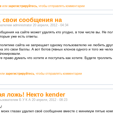
е
или
зарегистрируйтесь
, чтобы отправлять комментарии
, свои сообщения на
ователем
administrator
20 апреля, 2012 - 04:34
общения на сайте может удалять кто угодно, в том числе вы. Не по
торые уже есть ответы.
 политике сайта не запрещает одному пользователю не любить друг
а это свои баллы. А вот ботов (явных клонов одного и того же чело
блокировали.
е право думать что хотите и поступать как хотите. Будете троллить
или
зарегистрируйтесь
, чтобы отправлять комментарии
я ложь! Некто kender
льзователем
Б У К А
20 апреля, 2012 - 08:23
ь!
а моих глазах удалил своё сообщение вместе с минимум пятью ко