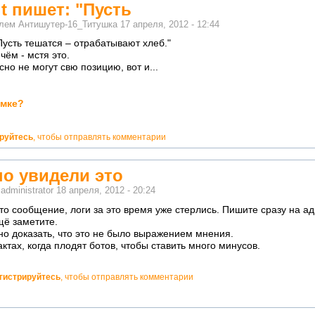
it пишет: "Пусть
елем
Антишутер-16_Титушка
17 апреля, 2012 - 12:44
"Пусть тешатся – отрабатывают хлеб."
чём - мстя это.
но не могут свю позицию, вот и...
амке?
ируйтесь
, чтобы отправлять комментарии
о увидели это
м
administrator
18 апреля, 2012 - 20:24
о сообщение, логи за это время уже стерлись. Пишите сразу на ад
щё заметите.
но доказать, что это не было выражением мнения.
тах, когда плодят ботов, чтобы ставить много минусов.
гистрируйтесь
, чтобы отправлять комментарии