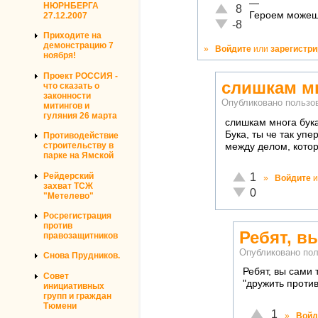
—
НЮРНБЕРГА
Отлично!
8
Героем можешь
27.12.2007
Неадекватно!
-8
Приходите на
демонстрацию 7
»
Войдите
или
зарегистр
ноября!
Проект РОССИЯ -
слишкам мн
что сказать о
законности
Опубликовано польз
митингов и
гуляния 26 марта
слишкам многа бук
Бука, ты че так упе
Противодействие
строительству в
между делом, котор
парке на Ямской
Отлично!
Рейдерский
1
»
Войдите
и
захват ТСЖ
Неадекватно!
0
"Метелево"
Росрегистрация
против
Ребят, в
правозащитников
Опубликовано по
Снова Прудников.
Ребят, вы сами
Совет
"дружить против
инициативных
групп и граждан
Тюмени
Отлично!
1
»
Войд