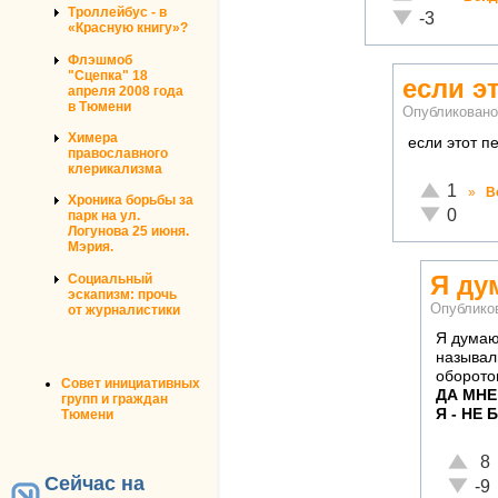
Троллейбус - в
Неадекватно!
-3
«Красную книгу»?
Флэшмоб
"Сцепка" 18
если э
апреля 2008 года
в Тюмени
Опубликован
Химера
если этот п
православного
клерикализма
Отлично!
1
»
В
Хроника борьбы за
Неадекват
0
парк на ул.
Логунова 25 июня.
Мэрия.
Я ду
Социальный
эскапизм: прочь
Опублико
от журналистики
Я думаю
называл
оборото
Совет инициативных
ДА МНЕ
групп и граждан
Я - НЕ Б
Тюмени
Отличн
8
Сейчас на
Неадек
-9