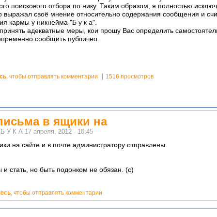
го поискового отбора по нику. Таким образом, я полностью исключ
о выражал своё мнение относительно содержания сообщения и счи
я кармы у никнейма "Б у к а".
принять адекватные меры, кои прошу Вас определить самостоятель
пременно сообщить публично.
сь
, чтобы отправлять комментарии
1516 просмотров
исьма в ящики на
м
Б У К А
17 апреля, 2012 - 10:45
ки на сайте и в почте администратору отправлены.
и стать, но быть подонком не обязан. (с)
тесь
, чтобы отправлять комментарии