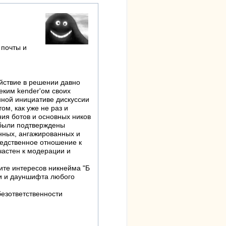
 почты и
йствие в решении давно
ким kender'ом своих
нной инициативе дискуссии
ом, как уже не раз и
ия ботов и основных ников
 были подтверждены
енных, ангажированных и
редственное отношение к
частен к модерации и
ите интересов никнейма "Б
чки и дауншифта любого
езответственности