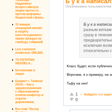
Б у к а написал:
поддержат
Опубликовано пользователе
всероссийскую
акцию протеста
против реформы
бюджетной сферы
Б у к а
написа
31 января
очередной митинг
разным веткам 
в защиту
сразу в течен
конституционного
права граждан на
предварительно
своблду собраний
исключаю возм
Live comment
относительно с
moderator. ONLINE.
TO OSTATNIA
NEDZIELA...
Класс будет, если публичн
Беззаконие в
лицах
Впрочем, я к примеру, не 
Бюджет г. Тюмени
Тьфу на них!
2010г. - Как у
здравоохранения
с образованием
Отлично!
1
»
Войдите
или
заре
отняли конфетку и
отдали
Неадекватно!
0
дорожникам.
Вестник "Ветер