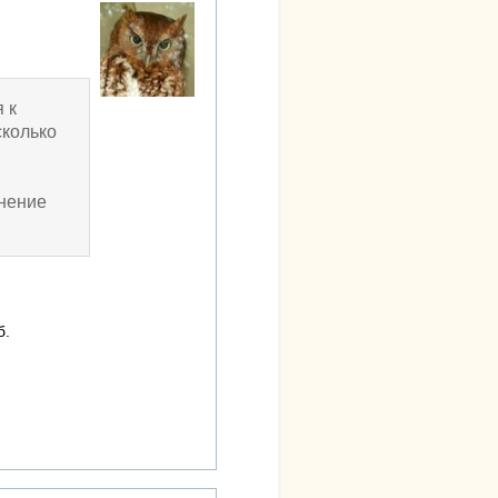
 к
сколько
мнение
б.