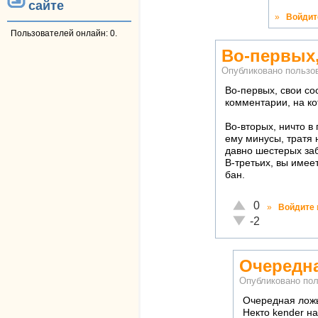
сайте
»
Войдит
Пользователей онлайн: 0.
Во-первых
Опубликовано польз
Во-первых, свои со
комментарии, на ко
Во-вторых, ничто в
ему минусы, тратя н
давно шестерых за
В-третьих, вы имеет
бан.
Отлично!
0
»
Войдите
Неадекватно!
-2
Очередна
Опубликовано по
Очередная лож
Некто kender н