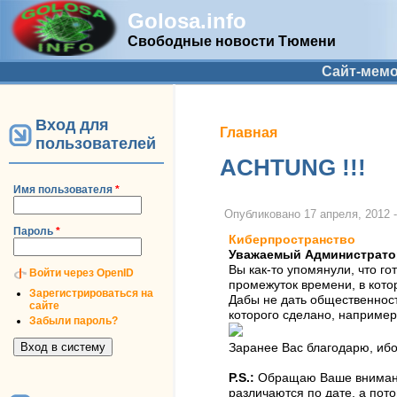
Golosa.info
Свободные новости Тюмени
Дополнительное меню
Сайт-мем
Вход для
Вы здесь
Главная
пользователей
ACHTUNG !!!
Имя пользователя
*
Опубликовано
17 апреля, 2012 -
Пароль
*
Киберпространство
Уважаемый Администрато
Вы как-то упомянули, что г
Войти через OpenID
промежуток времени, в кото
Зарегистрироваться на
Дабы не дать общественност
сайте
которого сделано, например,
Забыли пароль?
Заранее Вас благодарю, ибо
P.S.:
Обращаю Ваше внимание
различаются по дате, а пот