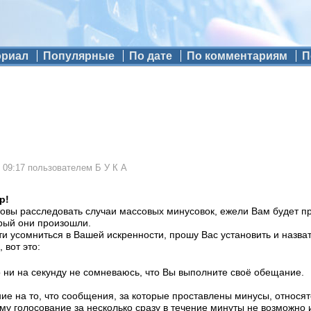
ориал
Популярные
По дате
По комментариям
П
 09:17
пользователем
Б У К А
р!
отовы расследовать случаи массовых минусовок, ежели Вам будет п
рый они произошли.
и усомниться в Вашей искренности, прошу Вас установить и назват
 вот это:
 ни на секунду не сомневаюсь, что Вы выполните своё обещание.
 на то, что сообщения, за которые проставлены минусы, относятс
ому голосование за несколько сразу в течение минуты не возможно