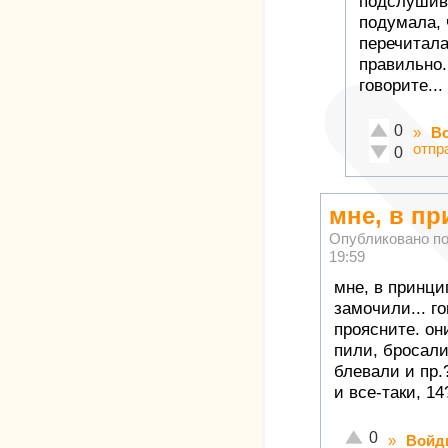
подслушив
подумала, 
перечитала
правильно.
говорите...
Отлично!
0
»
В
отпр
Неадекватн
0
мне, в пр
Опубликовано п
19:59
мне, в принци
замочили... г
проясните. он
пили, бросали
блевали и пр.?
и все-таки, 14
Отлично!
0
»
Войд