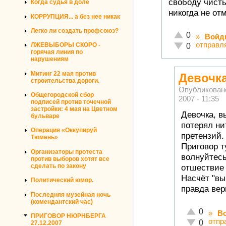
свободу чисты
Когда судья в доле
никогда не отм
КОРРУПЦИЯ... а без нее никак
Легко ли создать профсоюз?
Отлично!
0
»
Войд
отправл
Неадекватно!
ЛЖЕВЫБОРЫ СКОРО -
0
горячая линия по
нарушениям
Митинг 22 мая против
Девочк
строительства дороги.
Опубликован
Общегородской сбор
2007 - 11:35
подписей против точечной
застройки: 4 мая на Цветном
Девочка, в
бульваре
потерял ни
Операция «Оккупируй
претензий.
Тюмень»
Приговор т
Организаторы протеста
волнуйтесь
против выборов хотят все
сделать по закону
отшествие 
Насчёт "вы
Политический юмор.
правда вер
Последняя музейная ночь
(комендантский час)
Отлично!
0
»
В
ПРИГОВОР НЮРНБЕРГА
отпр
Неадекватн
0
27.12.2007