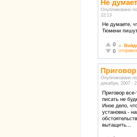
Не думает
Опубликовано п
22:13
Не думаете, ч
Тюмени пишу
Отлично!
0
»
Войд
отправл
Неадекватно!
0
Приговор
Опубликовано п
декабря, 2007 - 2
Приговор все-
писать не буд
Иное дело, чт
установка - н
обстоятельств
вытащить...
—