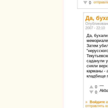
отправл
Неадекватно!
0
Да, бух
Опубликован
2007 - 22:10
Да, бухали
мемориале 
Затем уби
"нерусског
Текутьевск
саданули у
сняли вер
карманы - 
кладбище 
—
Отлично!
0
Akb
Неадекватн
0
»
Войдите
и
отправлять 