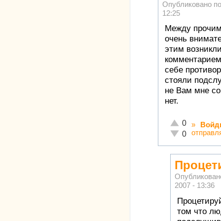
Опубликовано п
12:25
Между прочим
очень внимате
этим возникл
комментарием
себе противор
стояли подслу
не Вам мне со
нет.
Отлично!
0
»
Войд
отправл
Неадекватно!
0
Процет
Опубликован
2007 - 13:36
Процетируй
том что лю