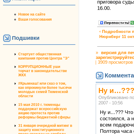
приговора судь
16.00.
Новое на сайте
Ваши голосования
‹ Подробности 
Нюрнберг 11 ок
Подшивки
»
версия для пе
Стартует общественная
зарегистрируйте
кампания против Центра "Э"
3909 просмотров
КОРРУПЦИОННЫЕ уши
торчат в законодательстве
Коммента
ЖКХ
#Крымнаш! или сказ о том,
как опрокинули более тысячи
Ну и…???
молодых семей Тюменской
области
Опубликовано п
2007 - 10:56
15 мая 2010 г. тюменцы
поддержат всероссийскую
Ну и...??? Чт
акцию протеста против
реформы бюджетной сферы
состоялся, а 
всем подароче
31 января очередной митинг в
защиту конституционного
Полтора часа