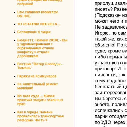
права граждан на своблду
прислушивалис
собраний
писать? Разве
Live comment moderator.
(Подсказка- и
ONLINE.
может чего и 
TO OSTATNIA NEDZIELA...
Не задавалис
Беззаконие в лицах
Игорю, по са
такой же, как
Бюджет г. Тюмени 2010г. - Как
у здравоохранения с
объясню! Пот
образованием отняли
суде, кроме в
конфетку и отдали
дорожникам.
либо нормаль
узнают кого о
Вестник "Ветер Свободы -
приговор! И э
Тюмень"
личности, как
Гаражи на Коммунаров
тому подобное
За капитальный ремонт
бесплатный ц
милиции!
заинтересова
Из зала суда ... Живая
Вы беретесь с
практика защиты законных
знаете, полив
прав
испачкались с
Как в городе Тюмени
парни отсидят
провалилась транспортная
реформа. Часть 1.
по УДО через 