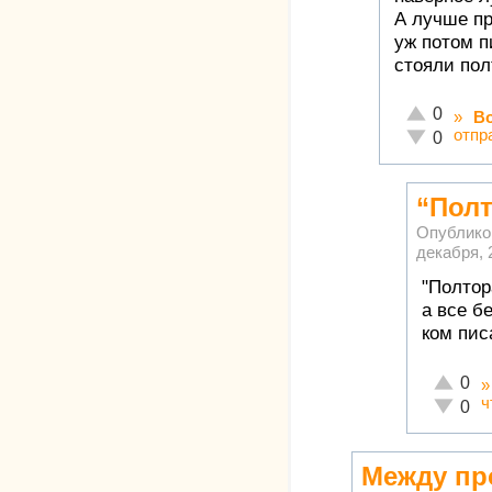
А лучше пр
уж потом п
стояли пол
Отлично!
0
»
В
отпр
Неадекватн
0
“Полт
Опублико
декабря, 
"Полтор
а все бе
ком пис
Отлично
0
ч
Неадекв
0
Между пр