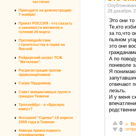
частично
Опубликован
28 декабря, 2
Приходите на демонстрацию
7 ноября!
Это они то
Проект РОССИЯ - что сказать
Те,кто изб
о законности митингов и
гуляния 26 марта
за то,что 
пьяном уга
Противодействие
строительству в парке на
это они во
Ямской
гражданами
Рейдерский захват ТСЖ
А по повод
"Метелево"
поневоле з
Росрегистрация против
Я понимаю,
правозащитников
запутавшие
Снова Прудников.
отвечают п
лезьть.
Совет инициативных групп и
И у меня с
граждан Тюмени
впечатлени
Троллейбус - в «Красную
родственни
книгу»?
Флэшмоб "Сцепка" 18 апреля
2008 года в Тюмени
Отлично!
0
»
В
отпр
Неадекватн
0
Химера православного
клерикализма