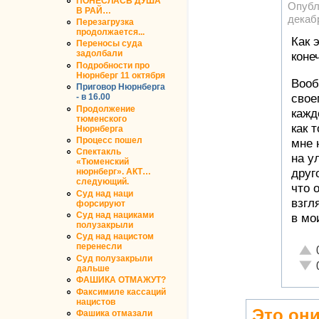
ПОНЕСЛАСЬ ДУША
Опубл
В РАЙ…
декабр
Перезагрузка
продолжается...
Как 
Переносы суда
задолбали
конеч
Подробности про
Нюрнберг 11 октября
Вооб
Приговор Нюрнберга
- в 16.00
свое
Продолжение
кажд
тюменского
как 
Нюрнберга
Процесс пошел
мне 
Спектакль
на у
«Тюменский
нюрнберг». АКТ…
друг
следующий.
что о
Суд над наци
взгл
форсируют
Суд над нациками
в мо
полузакрыли
Суд над нацистом
перенесли
Отл
Суд полузакрыли
Неа
дальше
ФАШИКА ОТМАЖУТ?
Факсимиле кассаций
нацистов
Это они
Фашика отмазали