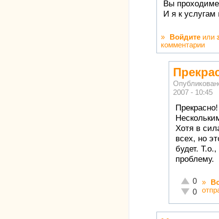
Вы проходимец
И я к услугам
»
Войдите
или
комментарии
Прекрас
Опубликован
2007 - 10:45
Прекрасно!
Нескольки
Хотя в сил
всех, но эт
будет. Т.о
проблему.
Отлично!
0
»
В
отпр
Неадекватн
0