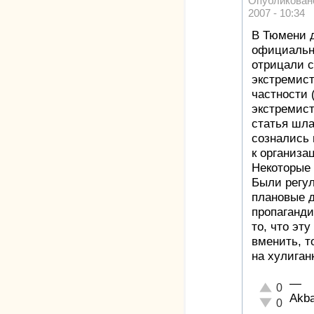
Опубликован
2007 - 10:34
В Тюмени 
официальны
отрицали 
экстремист
частности 
экстремист
статья шла
сознались 
к организа
Некоторые 
Были регул
плановые д
пропаганди
то, что эт
вменить, т
на хулиганк
—
Отлично!
0
Akb
Неадекватн
0