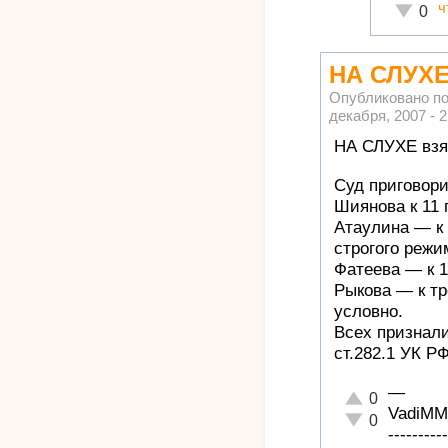
ч
Неадекв
0
НА СЛУХ
Опубликовано п
декабря, 2007 - 2
НА СЛУХЕ взя
Суд приговор
Шиянова к 11 
Атаулина — к
строгого режи
Фатеева — к 1
Рыкова — к т
условно.
Всех признали
ст.282.1 УК Р
—
Отлично!
0
VadiMM
Неадекватно!
0
----------