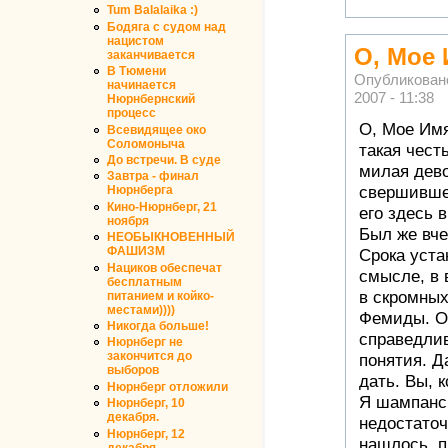
Tum Balalaika :)
Бодяга с судом над
нацистом
О, Мое 
заканчивается
В Тюмени
Опубликован
начинается
2007 - 11:38
Нюрнбернский
процесс
О, Мое Имя
Всевидящее око
Соломоныча
такая честь
До встречи. В суде
милая дево
Завтра - финал
свершившее
Нюрнберга
Кино-Нюрнберг, 21
его здесь 
ноября
Был же вче
НЕОБЫКНОВЕННЫЙ
ФАШИЗМ
Срока уста
Нациков обеспечат
смысле, в 
бесплатным
в скромных
питанием и койко-
местами))))
Фемиды. Он
Никогда больше!
справедлив
Нюрнберг не
закончится до
понятия. Д
выборов
дать. Вы, 
Нюрнберг отложили
Я шампанс
Нюрнберг, 10
декабря.
недостаточ
Нюрнберг, 12
нашлось, п
декабря