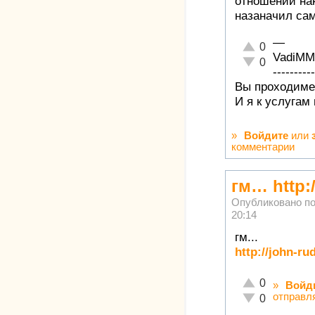
отношении нак
назаначил са
—
Отлично!
0
VadiMM
Неадекватно!
0
----------
Вы проходимец
И я к услугам
»
Войдите
или
комментарии
гм… http:/
Опубликовано п
20:14
гм...
http://john-ru
Отлично!
0
»
Войд
отправл
Неадекватно!
0