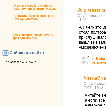
Хроника борьбы за парк на
А с чего 
ул. Логунова 25 июня. Мэрия.
Опубликовано п
Социальный эскапизм: прочь
от журналистики
11:42
А с чего это В
стоял полтора
Совет инициативных групп и
прислушивался
граждан Тюмени
вышли из зала
умозаключени
Сейчас на сайте
Отлично!
0
»
Войд
Пользователей онлайн: 0.
отправл
Неадекватно!
0
Читайт
Опубликован
2007 - 12:12
Читайте вн
а если все
наверное л