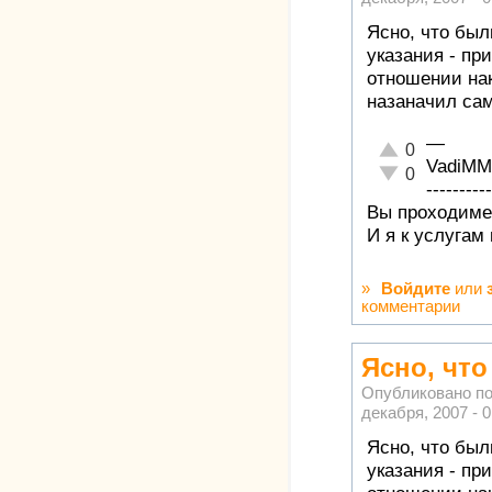
Ясно, что бы
указания - при
отношении нак
назаначил са
—
Отлично!
0
VadiMM
Неадекватно!
0
----------
Вы проходимец
И я к услугам
»
Войдите
или
комментарии
Ясно, чт
Опубликовано п
декабря, 2007 - 0
Ясно, что бы
указания - при