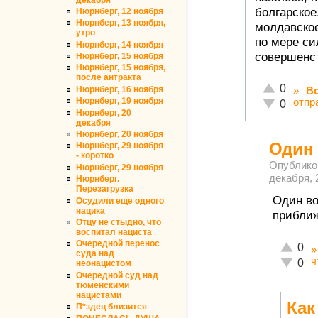
болгарское
Нюрнберг, 12 ноября
Нюрнберг, 13 ноября,
молдавское
утро
по мере си
Нюрнберг, 14 ноября
совершенст
Нюрнберг, 15 ноября
Нюрнберг, 15 ноября,
после антракта
Отлично!
0
Нюрнберг, 16 ноября
»
В
Нюрнберг, 19 ноября
отпр
Неадекватн
0
Нюрнберг, 20
декабря
Нюрнберг, 20 ноября
Один
Нюрнберг, 29 ноября
- коротко
Опублико
Нюрнберг, 29 ноября
декабря, 
Нюрнберг.
Перезагрузка
Один во
Осудили еще одного
нацика
приближ
Отцу не стыдно, что
воспитал нациста
Очередной перенос
Отлично
0
суда над
ч
Неадекв
0
неонацистом
Очередной суд над
тюменскими
нацистами
Как
П*здец близится