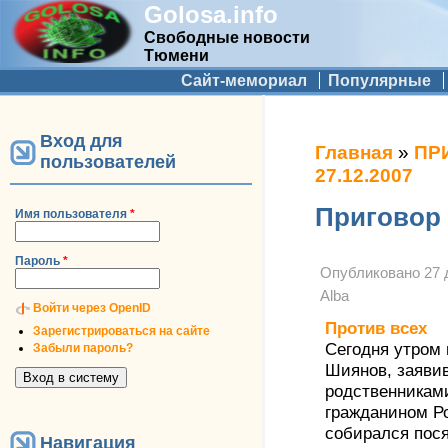
Golosa.info
Свободные новости
Тюмени
Дополнительное меню
Сайт-мемориал
Популярные
Вход для
Вы здесь
Главная
»
ПР
пользователей
27.12.2007
Приговор 
Имя пользователя
*
Пароль
*
Опубликовано
27 
Alba
Войти через OpenID
Против всех
Зарегистрироваться на сайте
Сегодня утром 
Забыли пароль?
Шиянов, заявив
родственниками
гражданином Р
собирался пося
Навигация