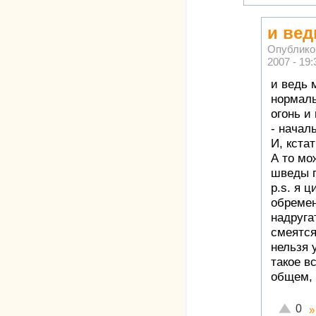
и вед
Опублико
2007 - 19:
и ведь 
нормаль
огонь и
- начал
И, кста
А то мо
шведы п
p.s. я 
обремен
надруга
смеятся
нельзя 
такое в
общем, 
Отлично
0