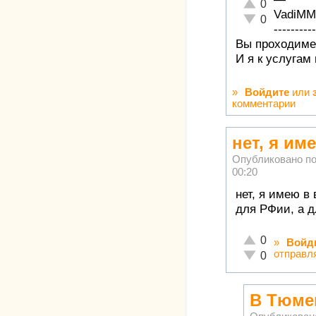
Отлично!
0
VadiMM
Неадекватно!
0
----------
Вы проходимец
И я к услугам
»
Войдите
или
комментарии
нет, я им
Опубликовано п
00:20
нет, я имею в
для РФии, а д
Отлично!
0
»
Войд
отправл
Неадекватно!
0
В Тюме