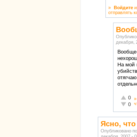
»
Войдите
и
отправлять 
Вообщ
Опублико
декабря, 
Вообще-
нехорош
На мой 
убийств
отягчаю
отдельн
Отлично
0
ч
Неадекв
0
Ясно, чт
Опубликовано п
декабря, 2007 - 0