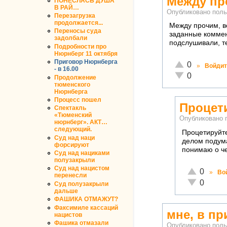
Между пр
ПОНЕСЛАСЬ ДУША
В РАЙ…
Опубликовано пол
Перезагрузка
продолжается...
Между прочим, в
Переносы суда
заданные коммен
задолбали
подслушивали, те
Подробности про
Нюрнберг 11 октября
Приговор Нюрнберга
Отлично!
0
»
Войдит
- в 16.00
Неадекватно!
0
Продолжение
тюменского
Нюрнберга
Процесс пошел
Процет
Спектакль
«Тюменский
Опубликовано 
нюрнберг». АКТ…
следующий.
Процетируйте
Суд над наци
делом подума
форсируют
понимаю о че
Суд над нациками
полузакрыли
Суд над нацистом
Отлично!
0
»
Во
перенесли
Неадекватн
0
Суд полузакрыли
дальше
ФАШИКА ОТМАЖУТ?
Факсимиле кассаций
мне, в пр
нацистов
Фашика отмазали
Опубликовано пол