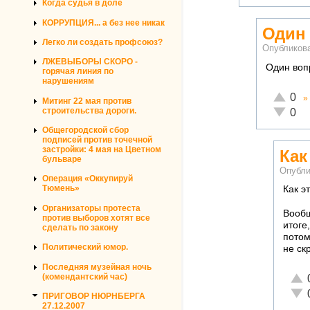
Когда судья в доле
КОРРУПЦИЯ... а без нее никак
Один
Легко ли создать профсоюз?
Опубликов
ЛЖЕВЫБОРЫ СКОРО -
Один вопр
горячая линия по
нарушениям
Отлично
0
»
Митинг 22 мая против
Неадекв
строительства дороги.
0
Общегородской сбор
подписей против точечной
застройки: 4 мая на Цветном
Как
бульваре
Опубли
Операция «Оккупируй
Тюмень»
Как э
Организаторы протеста
Вообщ
против выборов хотят все
итоге
сделать по закону
потом
Политический юмор.
не ск
Последняя музейная ночь
Отл
(комендантский час)
Неа
ПРИГОВОР НЮРНБЕРГА
27.12.2007