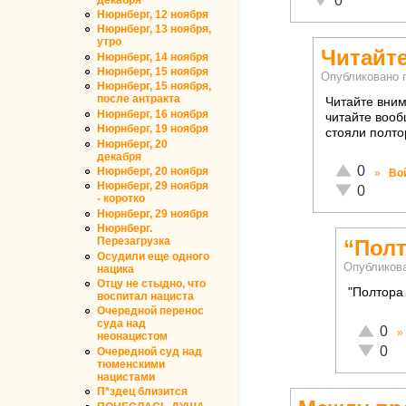
0
Нюрнберг, 12 ноября
Нюрнберг, 13 ноября,
утро
Читайт
Нюрнберг, 14 ноября
Нюрнберг, 15 ноября
Опубликовано 
Нюрнберг, 15 ноября,
после антракта
Читайте вним
Нюрнберг, 16 ноября
читайте вооб
Нюрнберг, 19 ноября
стояли полтор
Нюрнберг, 20
декабря
Отлично!
0
Нюрнберг, 20 ноября
»
Во
Нюрнберг, 29 ноября
Неадекватн
0
- коротко
Нюрнберг, 29 ноября
Нюрнберг.
Перезагрузка
“Полт
Осудили еще одного
Опубликов
нацика
Отцу не стыдно, что
"Полтора 
воспитал нациста
Очередной перенос
суда над
Отлично
0
»
неонацистом
Неадекв
0
Очередной суд над
тюменскими
нацистами
П*здец близится