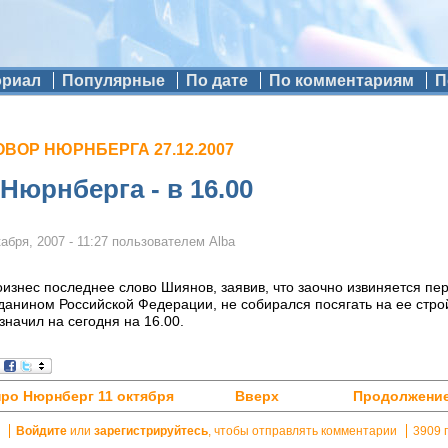
ориал
Популярные
По дате
По комментариям
П
ВОР НЮРНБЕРГА 27.12.2007
Нюрнберга - в 16.00
абря, 2007 - 11:27
пользователем
Alba
изнес последнее слово Шиянов, заявив, что заочно извиняется пе
жданином Российской Федерации, не собирался посягать на ее стр
значил на сегодня на 16.00.
про Нюрнберг 11 октября
Вверх
Продолжение
Войдите
или
зарегистрируйтесь
, чтобы отправлять комментарии
3909 