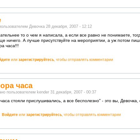
е
пользователем
Девочка
28 декабря, 2007 - 12:12
ательнее то о чем я написала, а если все равно не понимаете, то
ще ничего. А лучше присутствуйте на мероприятии, а уж потом пиши
а часа!!!
йдите
или
зарегистрируйтесь
, чтобы отправлять комментарии
о!
ора часа
ано пользователем
kender
31 декабря, 2007 - 00:37
часа стояли прислушивались, а все бесполезно" - это вы, Девочка,
!
Войдите
или
зарегистрируйтесь
, чтобы отправлять комментарии
атно!