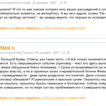
пользователем
kender
28 декабря, 2007 - 11:35
выпили? Я что-то уже совсем потерял нить ваших рассуждений и сут
 обязательно появится, не волнуйтесь. А вы чего ждали, поэмы "На 
ут на свободу чистыми" - вы правда верите, что тюрьма их исправи
йдите
или
зарегистрируйтесь
, чтобы отправлять комментарии
о!
Имя с
пользователем
Carlsonn
28 декабря, 2007 - 11:38
 Большой Буквы. Отвечу, раз такая честь :) А всё только начинается
ается. Есть свершившееся событие (приговор - текст его здесь выл
е вчера обещанный блеск телекамер :) Срока устанавливаются на н
дорах власти), а не в скромных залах очаровательной богини Фем
е справедливости - даже греки разделяли эти понятия. Дали столько,
приговор обмывали? Я шампанским и красным сухим. Оказалось нед
не нашлось, пришлось бухать таманское и болгарское. Сейчас пой
не совершенен, но по мере сил мы приближаем его к совершенству
йдите
или
зарегистрируйтесь
, чтобы отправлять комментарии
о!