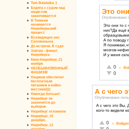
Tum Balalaika :)
Бодяга с судом над
Это они
нацистом
заканчивается
Опубликовано 
В Тюмени
начинается
Это они то с
Нюрнбернский
них?Да ещё в
процесс
образцовыми
Всевидящее око
А по поводу 
Соломоныча
Я понимаю,чт
До встречи. В суде
мозгов-нефиг
Завтра - финал
И у меня скл
Нюрнберга
Кино-Нюрнберг, 21
ноября
Отлично!
0
»
Во
НЕОБЫКНОВЕННЫЙ
ФАШИЗМ
Неадекватн
0
Нациков обеспечат
бесплатным
питанием и койко-
местами))))
А с чего 
Никогда больше!
Опубликовано пол
Нюрнберг не
закончится до
А с чего это Вы,
выборов
кого-то видели к
Нюрнберг отложили
Нюрнберг, 10
декабря.
Отлично!
0
»
Войдит
Нюрнберг, 12
Неадекватно!
декабря