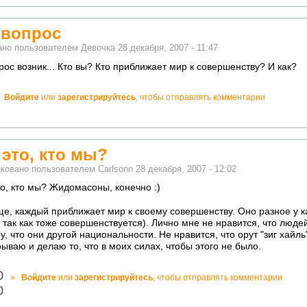
 вопрос
ано пользователем
Девочка
28 декабря, 2007 - 11:47
ос возник... Кто вы? Кто приближает мир к совершенству? И как?
!
Войдите
или
зарегистрируйтесь
, чтобы отправлять комментарии
атно!
 это, кто мы?
ковано пользователем
Carlsonn
28 декабря, 2007 - 12:02
то, кто мы? Жидомасоны, конечно :)
е, каждый приближает мир к своему совершенству. Оно разное у к
, так как тоже совершенствуется). Лично мне не нравится, что люде
у, что они другой национальности. Не нравится, что орут "зиг хайль"
рываю и делаю то, что в моих силах, чтобы этого не было.
ично!
0
»
Войдите
или
зарегистрируйтесь
, чтобы отправлять комментарии
декватно!
0