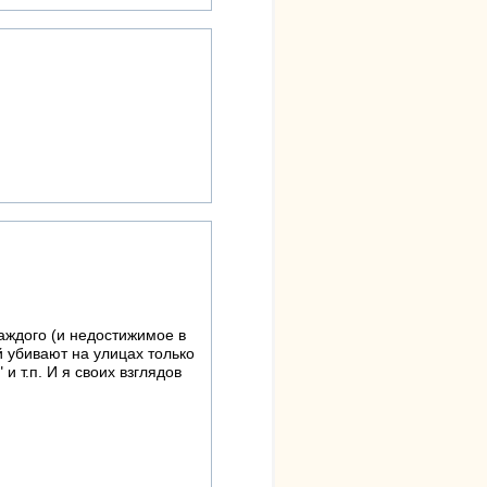
аждого (и недостижимое в
й убивают на улицах только
 и т.п. И я своих взглядов