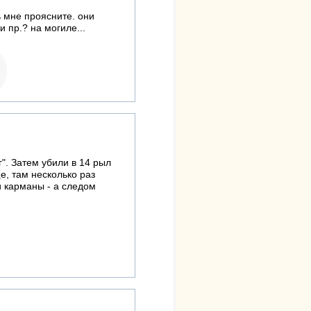
ь мне проясните. они
 пр.? на могиле...
". Затем убили в 14 рыл
е, там несколько раз
 карманы - а следом