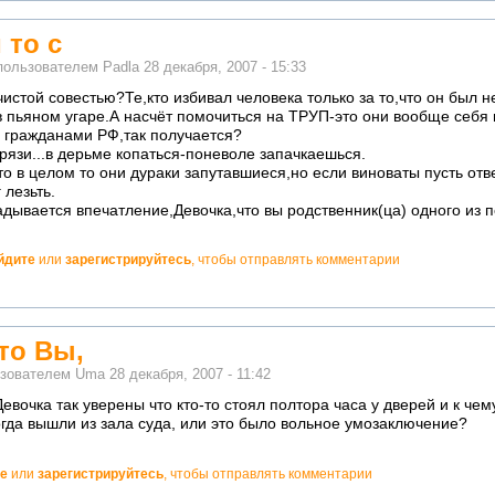
 то с
пользователем
Padla
28 декабря, 2007 - 15:33
 чистой совестью?Те,кто избивал человека только за то,что он был 
 пьяном угаре.А насчёт помочиться на ТРУП-это они вообще себя 
 гражданами РФ,так получается?
грязи...в дерьме копаться-поневоле запачкаешься.
о в целом то они дураки запутавшиеся,но если виноваты пусть отв
 лезьть.
адывается впечатление,Девочка,что вы родственник(ца) одного из 
йдите
или
зарегистрируйтесь
, чтобы отправлять комментарии
о!
это Вы,
ьзователем
Uma
28 декабря, 2007 - 11:42
 Девочка так уверены что кто-то стоял полтора часа у дверей и к ч
огда вышли из зала суда, или это было вольное умозаключение?
е
или
зарегистрируйтесь
, чтобы отправлять комментарии