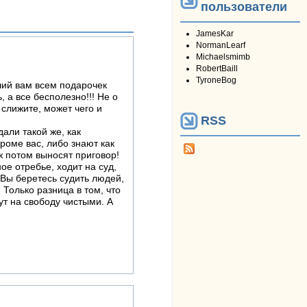
пользователи
JamesKar
NormanLearf
Michaelsmimb
RobertBaill
TyroneBog
ший вам всем подарочек
 а все бесполезно!!! Не о
 слижите, может чего и
RSS
али такой же, как
роме вас, либо знают как
ж потом выносят приговор!
ое отребье, ходит на суд,
Вы беретесь судить людей,
 Только разница в том, что
ут на свободу чистыми. А