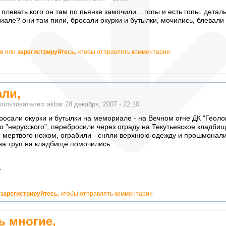
 плевать кого он там по пьянке замочили... гопы и есть гопы. детал
але? они там пили, бросали окурки и бутылки, мочились, блевали и
е
или
зарегистрируйтесь
, чтобы отправлять комментарии
али,
пользователем
akbar
28 декабря, 2007 - 22:10
бросали окурки и бутылки на мемориале - на Вечном огне ДК "Геолог
 "нерусского", перебросили через ограду на Текутьевское кладбищ
 мертвого ножом, ограбили - сняли верхнюю одежду и прошмонали
на труп на кладбище помочились.
r
о!
зарегистрируйтесь
, чтобы отправлять комментарии
ь многие,