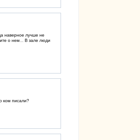
гда наверное лучше не
те о нем... В зале люди
 о ком писали?