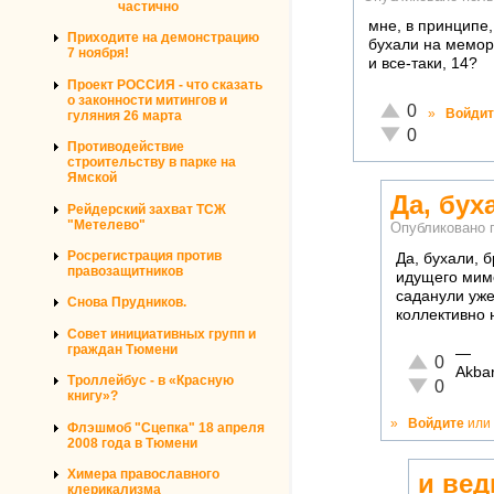
частично
мне, в принципе,
Приходите на демонстрацию
бухали на мемори
7 ноября!
и все-таки, 14?
Проект РОССИЯ - что сказать
о законности митингов и
Отлично!
0
»
Войдит
гуляния 26 марта
Неадекватно!
0
Противодействие
строительству в парке на
Ямской
Да, бух
Рейдерский захват ТСЖ
"Метелево"
Опубликовано 
Росрегистрация против
Да, бухали, 
правозащитников
идущего мимо
саданули уже
Снова Прудников.
коллективно 
Совет инициативных групп и
граждан Тюмени
—
Отлично!
0
Akba
Троллейбус - в «Красную
Неадекватн
0
книгу»?
»
Войдите
или
Флэшмоб "Сцепка" 18 апреля
2008 года в Тюмени
Химера православного
и вед
клерикализма