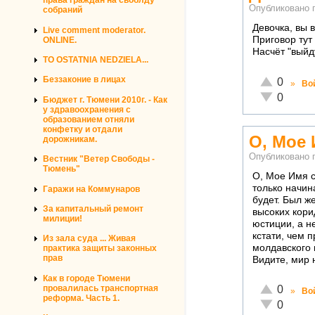
права граждан на своблду
Опубликовано 
собраний
Девочка, вы 
Live comment moderator.
Приговор тут
ONLINE.
Насчёт "выйд
TO OSTATNIA NEDZIELA...
Отлично!
Беззаконие в лицах
0
»
Во
Неадекватн
0
Бюджет г. Тюмени 2010г. - Как
у здравоохранения с
образованием отняли
конфетку и отдали
О, Мое 
дорожникам.
Опубликовано 
Вестник "Ветер Свободы -
Тюмень"
О, Мое Имя с
только начин
Гаражи на Коммунаров
будет. Был ж
За капитальный ремонт
высоких кори
милиции!
юстиции, а н
кстати, чем 
Из зала суда ... Живая
молдавского 
практика защиты законных
прав
Видите, мир 
Как в городе Тюмени
Отлично!
провалилась транспортная
0
»
Во
реформа. Часть 1.
Неадекватн
0