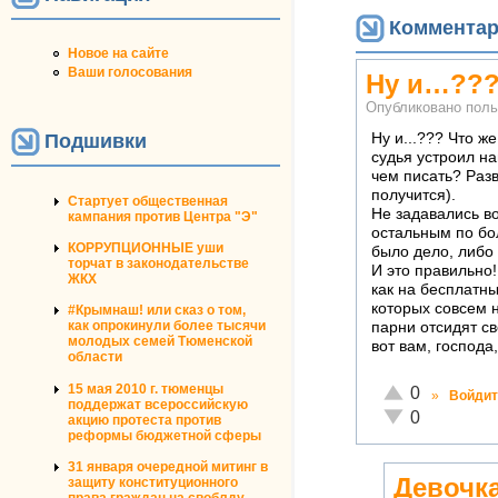
Коммента
Новое на сайте
Ваши голосования
Ну и…???
Опубликовано пол
Ну и...??? Что ж
Подшивки
судья устроил на
чем писать? Разв
получится).
Стартует общественная
Не задавались в
кампания против Центра "Э"
остальным по бо
КОРРУПЦИОННЫЕ уши
было дело, либо 
торчат в законодательстве
И это правильно!
ЖКХ
как на бесплатн
которых совсем н
#Крымнаш! или сказ о том,
как опрокинули более тысячи
парни отсидят св
молодых семей Тюменской
вот вам, господа,
области
15 мая 2010 г. тюменцы
Отлично!
0
»
Войдит
поддержат всероссийскую
Неадекватно!
0
акцию протеста против
реформы бюджетной сферы
31 января очередной митинг в
Девочк
защиту конституционного