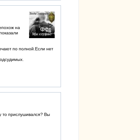
непохож на
показали
ечают по полной.Если нет
подсудимых.
ему то прислушивался? Вы