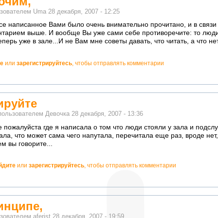
очим,
ьзователем
Uma
28 декабря, 2007 - 12:25
се написанное Вами было очень внимательно прочитано, и в связи 
тарием выше. И вообще Вы уже сами себе противоречите: то люди
перь уже в зале...И не Вам мне советы давать, что читать, а что нет
е
или
зарегистрируйтесь
, чтобы отправлять комментарии
ируйте
пользователем
Девочка
28 декабря, 2007 - 13:36
 пожалуйста где я написала о том что люди стояли у зала и подсл
ла, что может сама чего напутала, перечитала еще раз, вроде нет
м вы говорите...
йдите
или
зарегистрируйтесь
, чтобы отправлять комментарии
о!
инципе,
ьзователем
aferist
28 декабря, 2007 - 19:59