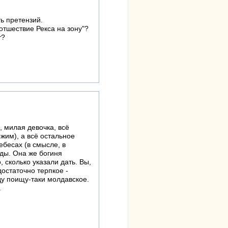
ь претензий.
отшествие Рекса на зону"?
т?
, милая девочка, всё
ожим), а всё остальное
ебесах (в смысле, в
иды. Она же богиня
 сколько указали дать. Вы,
остаточно терпкое -
ду поищу-таки молдавское.
.