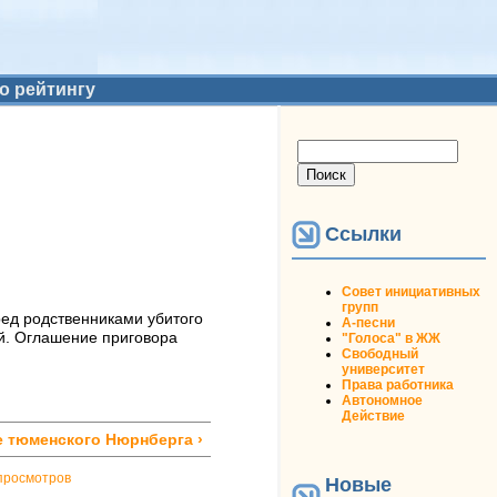
о рейтингу
Форма поиска
Поиск
Ссылки
Совет инициативных
групп
ред родственниками убитого
А-песни
ой. Оглашение приговора
"Голоса" в ЖЖ
Свободный
университет
Права работника
Автономное
Действие
 тюменского Нюрнберга ›
просмотров
Новые