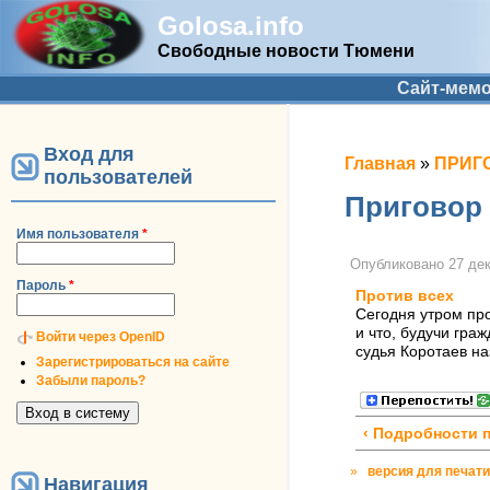
Golosa.info
Свободные новости Тюмени
Дополнительное меню
Сайт-мем
Вход для
Вы здесь
Главная
»
ПРИГО
пользователей
Приговор 
Имя пользователя
*
Опубликовано
27 дек
Пароль
*
Против всех
Сегодня утром про
и что, будучи гра
Войти через OpenID
судья Коротаев на
Зарегистрироваться на сайте
Забыли пароль?
‹ Подробности 
»
версия для печати
Навигация