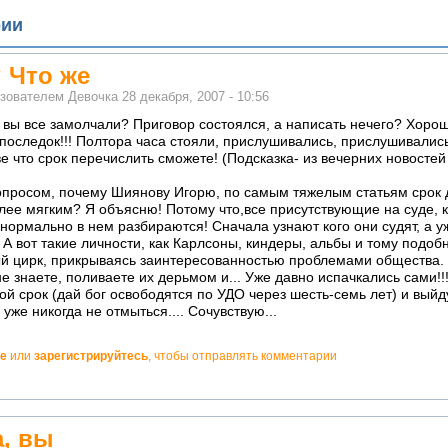
рии
 Что же
ьзователем
Девочка
28 декабря, 2007 - 10:56
е вы все замолчали? Приговор состоялся, а написать нечего? Хоро
последок!!! Полтора часа стояли, прислушивались, прислушивались,
е что срок перечислить сможете! (Подсказка- из вечерних новостей
опросом, почему Шиянову Игорю, по самым тяжелым статьям срок д
лее мягким? Я объясню! Потому что,все присутствующие на суде, к
нормально в нем разбираются! Сначала узнают кого они судят, а у
 А вот такие личности, как Карлсоны, киндеры, альбы и тому подобн
ый цирк, прикрываясь заинтересованностью проблемами общества. 
е знаете, поливаете их дерьмом и... Уже давно испачкались сами!!!
ой срок (дай бог освободятся по УДО через шесть-семь лет) и выйд
 уже никогда не отмыться.... Сочувствую...
е
или
зарегистрируйтесь
, чтобы отправлять комментарии
а, вы