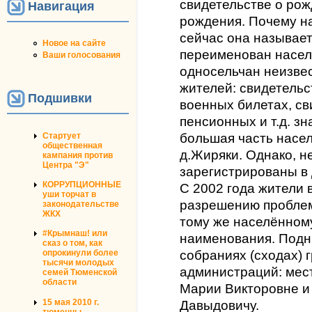
свидетельстве о рож
Навигация
рождения. Почему на
сейчас она называет
Новое на сайте
переименован населё
Ваши голосования
односельчан неизвес
жителей: свидетельс
Подшивки
военных билетах, св
пенсионных и т.д. зн
Стартует
большая часть насе
общественная
д.Жиряки. Однако, н
кампания против
Центра "Э"
зарегистрированы в 
КОРРУПЦИОННЫЕ
С 2002 года жители 
уши торчат в
разрешению проблем
законодательстве
ЖКХ
тому же населённому
#Крымнаш! или
наименования. Подн
сказ о том, как
опрокинули более
собраниях (сходах) 
тысячи молодых
администраций: мест
семей Тюменской
области
Марии Викторовне и
15 мая 2010 г.
Давыдовичу.
тюменцы