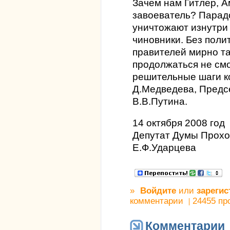
Зачем нам Гитлер, А
завоеватель? Парадо
уничтожают изнутри
чиновники. Без поли
правителей мирно та
продолжаться не см
решительные шаги 
Д.Медведева, Предс
В.В.Путина.
14 октября 2008 год
Депутат Думы Прохо
Е.Ф.Ударцева
»
Войдите
или
зарегис
комментарии
24455 пр
Комментарии