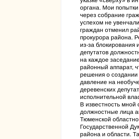
указке «сверху» в и
органа. Мои попытки
через собрание гра
успехом не увенчал
граждан отменил ра
прокурора района. 
из-за блокирования 
депутатов должностн
на каждое заседани
районный аппарат, ч
решения о создании 
давление на необуч
деревенских депута
исполнительной влас
В известность мной 
должностные лица а
Тюменской областно
Государственной Ду
района и области. 