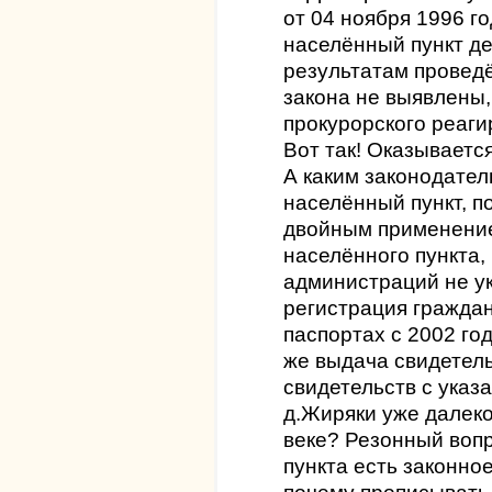
от 04 ноября 1996 г
населённый пункт д
результатам провед
закона не выявлены,
прокурорского реаги
Вот так! Оказывается
А каким законодате
населённый пункт, п
двойным применени
населённого пункта, 
администраций не ук
регистрация граждан
паспортах с 2002 го
же выдача свидетел
свидетельств с указ
д.Жиряки уже далеко 
веке? Резонный вопр
пункта есть законно