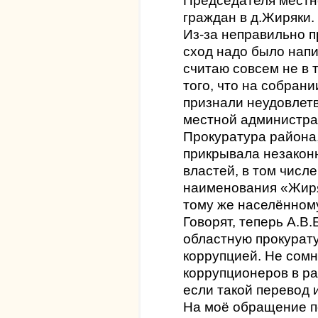
Председателя местн
граждан в д.Жиряки.
Из-за неправильно п
сход надо было напи
считаю совсем не в т
того, что на собран
признали неудовлет
местной администра
Прокуратура района,
прикрывала незакон
властей, в том числ
наименования «Жиря
тому же населённому
Говорят, теперь А.В
областную прокурату
коррупцией. Не сомн
коррупционеров в ра
если такой перевод 
На моё обращение п