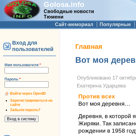
Golosa.info
Свободные новости
Тюмени
Дополнительное меню
Сайт-мемориал
Популярные
Вход для
Вы здесь
Главная
пользователей
Вот моя дере
Имя пользователя
*
Опубликовано
17 октября
Пароль
*
Екатерина Ударцева
Войти через OpenID
Против всех
Зарегистрироваться на
Вот моя деревня…
сайте
Забыли пароль?
Деревня, в которой 
Жиряки. Так записан
рождении в 1958 году