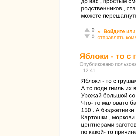
до вас , простым с
родственников , ста
можете перешагнуть
Отлично!
0
»
Войдите
ил
Неадекватно!
0
отправлять ком
Яблоки - то с
Опубликовано пользов
- 12:41
Яблоки - то с груш
А то поди гниль их 
Урожай большой соб
Что- то маловато ба
150 . А бюджетники 
Картошки , моркови 
центнерами заготов
по какой- то причин