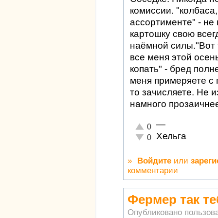
комиссии. "колбаса
ассортименте" - не 
картошку свою всег
наёмной силы."Вот 
все меня этой осен
копать" - бред пол
меня примеряете с 
то зачисляете. Не и
намного прозаичнее.
—
Отлично!
0
Хельга
Неадекватно!
0
»
Войдите
или
зареги
комментарии
Фермер так те
Опубликовано пользов