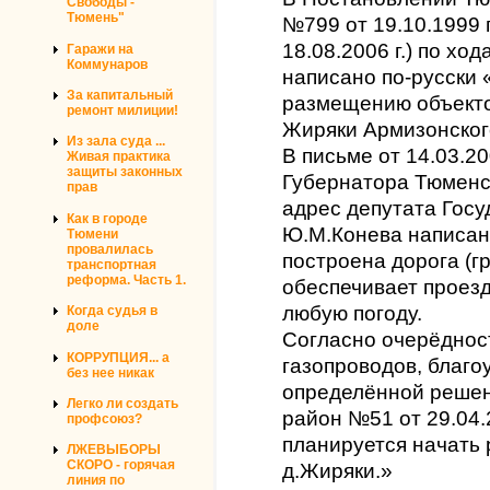
Свободы -
Тюмень"
№799 от 19.10.1999 
18.08.2006 г.) по хо
Гаражи на
Коммунаров
написано по-русски 
За капитальный
размещению объекто
ремонт милиции!
Жиряки Армизонског
Из зала суда ...
В письме от 14.03.2
Живая практика
защиты законных
Губернатора Тюменск
прав
адрес депутата Гос
Как в городе
Ю.М.Конева написано
Тюмени
провалилась
построена дорога (г
транспортная
реформа. Часть 1.
обеспечивает проезд
любую погоду.
Когда судья в
доле
Согласно очерёдност
КОРРУПЦИЯ... а
газопроводов, благо
без нее никак
определённой реше
Легко ли создать
район №51 от 29.04.2
профсоюз?
планируется начать 
ЛЖЕВЫБОРЫ
СКОРО - горячая
д.Жиряки.»
линия по