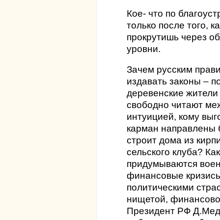
Кое- что по благоуст
только после того, к
прокрутишь через о
уровни.
Зачем русским прав
издавать законы – 
деревенские жители 
свободно читают меж
интуицией, кому выг
карман направлены 
строит дома из кирп
сельского клуба? Как 
придумываются воен
финансовые кризисы
политическими страс
нищетой, финансово
Президент РФ Д.Мед