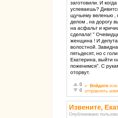
заготовили. И когда
успеваешь? Дивится
щучьему веленью , 
делом , на дорогу 
на асфальт и кричиш
сделала! " Очевидц
женщина ! И депутат
волостной. Завидная
пятьдесят, но с гол
Екатерина, выйти н
поженимся". С рукам
оторвут.
Отлично!
0
»
Войдите
ил
Неадекватно!
0
отправлять ком
Извените, Ека
Опубликовано пользов