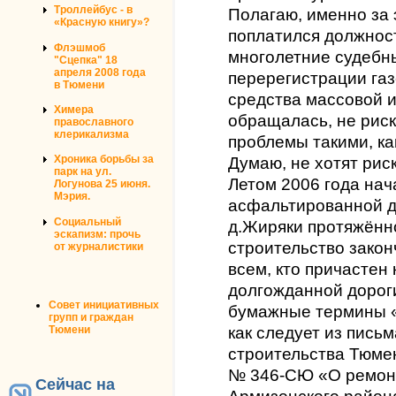
Троллейбус - в
Полагаю, именно за 
«Красную книгу»?
поплатился должност
Флэшмоб
многолетние судебны
"Сцепка" 18
апреля 2008 года
перерегистрации га
в Тюмени
средства массовой 
Химера
обращалась, не рис
православного
клерикализма
проблемы такими, ка
Хроника борьбы за
Думаю, не хотят рис
парк на ул.
Летом 2006 года нач
Логунова 25 июня.
Мэрия.
асфальтированной д
Социальный
д.Жиряки протяжённо
эскапизм: прочь
строительство зако
от журналистики
всем, кто причастен 
долгожданной дорог
Совет инициативных
бумажные термины «
групп и граждан
Тюмени
как следует из пись
строительства Тюмен
№ 346-СЮ «О ремонт
Сейчас на