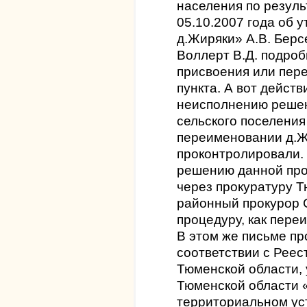
населения по резуль
05.10.2007 года об 
д.Жиряки» А.В. Берсе
Воллерт В.Д. подро
присвоения или пер
пункта. А вот дейст
неисполнению реше
сельского поселения
переименовании д.Ж
проконтролировали.
решению данной про
через прокуратуру 
районный прокурор 
процедуру, как пере
В этом же письме п
соответствии с Реес
Тюменской области,
Тюменской области 
территориальном ус