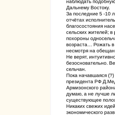
наблюдать подобную 
Дальнему Востоку.
За последние 5 -10 
отчётах исполнител
благосостояния насе
сельских жителей; в
похороны односельч
возраста… Рожать в 
несмотря на обещан
Не верят, интуитивн
безосновательно. Ве
сельчан.
Пока начавшаяся (?)
президента РФ Д.Ме
Армизонского района
думаю, а не лучше л
существующее поло
Никаких свежих идей
экономического разв