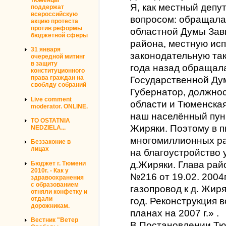
Я, как местный депут
поддержат
всероссийскую
вопросом: обращала
акцию протеста
против реформы
областной Думы Завь
бюджетной сферы
района, местную ис
31 января
законодательную так
очередной митинг
в защиту
года назад обращала
конституционного
права граждан на
Государственной Ду
своблду собраний
Губернатор, должно
Live comment
области и Тюменская
moderator. ONLINE.
наш населённый пун
TO OSTATNIA
Жиряки. Поэтому в п
NEDZIELA...
многомиллионных ра
Беззаконие в
лицах
на благоустройство
д.Жиряки. Глава рай
Бюджет г. Тюмени
2010г. - Как у
№216 от 19.02. 200
здравоохранения
с образованием
газопровод к д. Жир
отняли конфетку и
отдали
год. Реконструкция 
дорожникам.
планах на 2007 г.» .
Вестник "Ветер
В Постановлении Тю