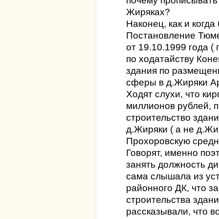
почему прописывать
Жиряках?
Наконец, как и когда
Постановление Тюм
от 19.10.1999 года ( 
по ходатайству Коне
здания по размещен
сферы в д.Жиряки А
Ходят слухи, что ки
миллионов рублей, 
строительство здани
д.Жиряки ( а не д.Жи
Прохоровскую средню
Говорят, именно поэ
занять должность ди
сама слышала из уст
районного ДК, что за
строительства здани
рассказывали, что во