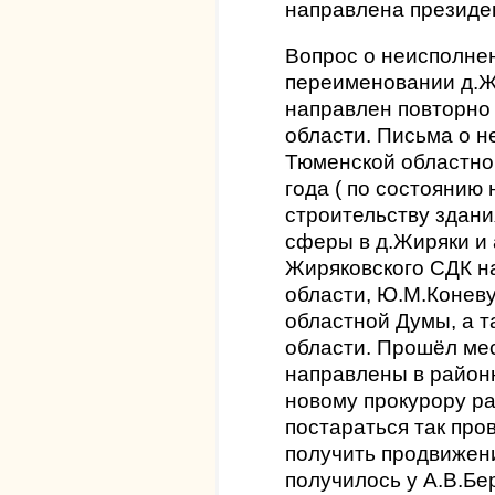
направлена президе
Вопрос о неисполне
переименовании д.Ж
направлен повторно
области. Письма о 
Тюменской областно
года ( по состоянию н
строительству здани
сферы в д.Жиряки и
Жиряковского СДК н
области, Ю.М.Конев
областной Думы, а 
области. Прошёл мес
направлены в районн
новому прокурору р
постараться так про
получить продвижени
получилось у А.В.Бе