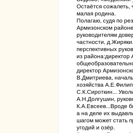
Остаётся сожалеть, 
малая родина.
Полагаю, судя по ре
Армизонском районе
руководителям довер
частности, д.Жиряки
перспективных руко
из района:директор
общеобразовательно
директор Армизонск
В.Дмитриева, началь
хозяйства А.Е.Филип
С.К.Сироткин... Уво
А.Н.Долгушин, руко
К.А.Евсеев...Вроде 
а на деле их выдав
шагом может стать 
угодий и озёр.