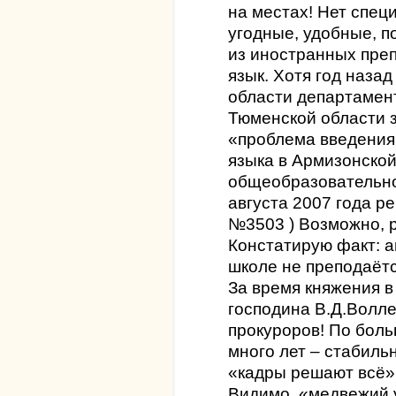
на местах! Нет спец
угодные, удобные, п
из иностранных пре
язык. Хотя год наза
области департамент
Тюменской области з
«проблема введения
языка в Армизонско
общеобразовательно
августа 2007 года ре
№3503 ) Возможно, р
Констатирую факт: а
школе не преподаётс
За время княжения 
господина В.Д.Волле
прокуроров! По боль
много лет – стабил
«кадры решают всё» 
Видимо, «медвежий у