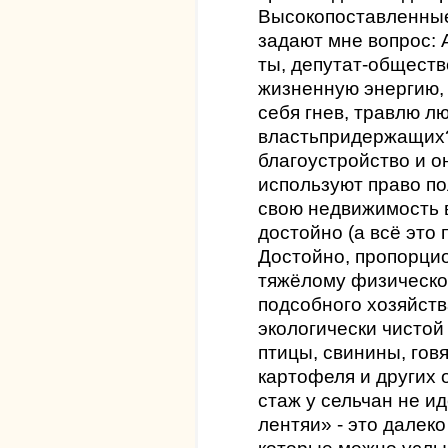
Высокопоставленные
задают мне вопрос: 
ты, депутат-обществ
жизненную энергию,
себя гнев, травлю л
властьпридержащих
благоустройство и о
используют право п
свою недвижимость в
достойно (а всё это
Достойно, пропорци
тяжёлому физическо
подсобного хозяйств
экологически чистой
птицы, свинины, гов
картофеля и других 
стаж у сельчан не ид
лентяи» - это далеко