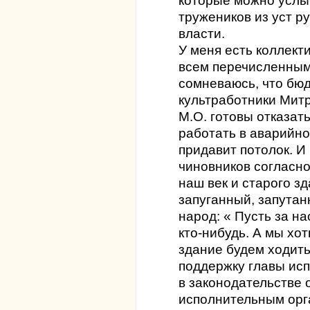
которые можно услы
тружеников из уст р
власти.
У меня есть коллек
всем перечисленным
сомневаюсь, что бюд
культработники Мит
М.О. готовы отказать
работать в аварийно
придавит потолок. И
чиновников согласно
наш век и старого зд
запуганный, запута
народ: « Пусть за н
кто-нибудь. А мы хот
здание будем ходить
поддержку главы ис
в законодательстве 
исполнительным орга