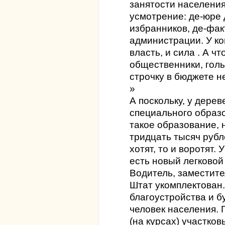
занятости населения
усмотрение: де-юре 
избранников, де-фак
администрации. У ког
власть, и сила . А ч
общественники, голы
строчку в бюджете н
»
А поскольку, у дерев
специального образ
такое образование, 
тридцать тысяч рубле
хотят, то и воротят
есть новый легково
Водитель, заместите
Штат укомплектован
благоустройства и б
человек населения. Г
(на курсах) участко