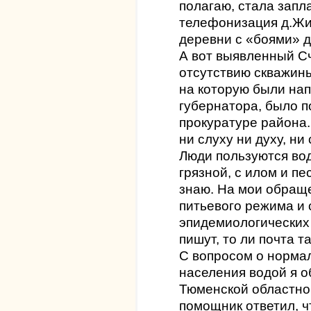
полагаю, стала запл
телефонизация д.Жи
деревни с «боями» до
А вот выявленный С
отсутствию скважины
на которую были на
губернатора, было 
прокуратуре района.
ни слуху ни духу, ни
Люди пользуются вод
грязной, с илом и п
знаю. На мои обраще
питьевого режима и
эпидемиологических 
пишут, то ли почта т
С вопросом о норма
населения водой я о
Тюменской областной
помощник ответил, ч