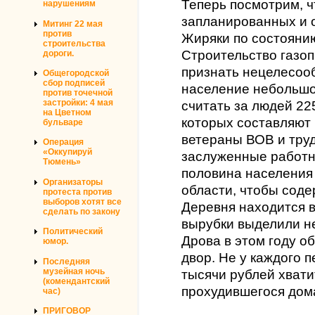
Теперь посмотрим, ч
нарушениям
запланированных и 
Митинг 22 мая
против
Жиряки по состоянию
строительства
Строительство газо
дороги.
признать нецелесооб
Общегородской
сбор подписей
население небольшо
против точечной
застройки: 4 мая
считать за людей 22
на Цветном
которых составляют
бульваре
ветераны ВОВ и тру
Операция
«Оккупируй
заслуженные работни
Тюмень»
половина населения
Организаторы
области, чтобы соде
протеста против
выборов хотят все
Деревня находится в
сделать по закону
вырубки выделили не
Политический
Дрова в этом году о
юмор.
двор. Не у каждого 
Последняя
музейная ночь
тысячи рублей хвати
(комендантский
прохудившегося дом
час)
ПРИГОВОР