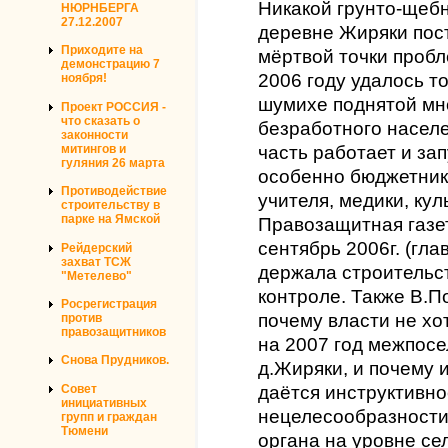
Никакой грунто-щебн
НЮРНБЕРГА
27.12.2007
деревне Жиряки пост
Приходите на
мёртвой точки пробл
демонстрацию 7
2006 году удалось т
ноября!
шумихе поднятой мн
Проект РОССИЯ -
что сказать о
безработного населе
законности
митингов и
часть работает и за
гуляния 26 марта
особенно бюджетники
Противодействие
учителя, медики, кул
строительству в
парке на Ямской
Правозащитная газе
сентябрь 2006г. (гл
Рейдерский
захват ТСЖ
держала строительст
"Метелево"
контроле. Также В.П
Росрегистрация
почему власти не хо
против
правозащитников
на 2007 год межпосе
Снова Прудников.
д.Жиряки, и почему 
Совет
даётся инструктивно
инициативных
нецелесообразности
групп и граждан
Тюмени
органа на уровне се