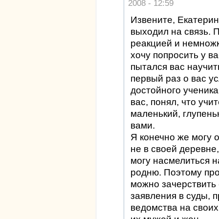
2008 - 12:59
Извените, Екатерин
выходил на связь. 
реакцией и немножк
хочу попросить у ва
пытался вас научит
первый раз о вас у
достойного ученика
вас, понял, что учи
маленький, глупень
вами.
Я конечно же могу 
не в своей деревне,
могу насмелиться н
родню. Поэтому про
можно зачерствить 
заявления в суды, п
ведомства на своих 