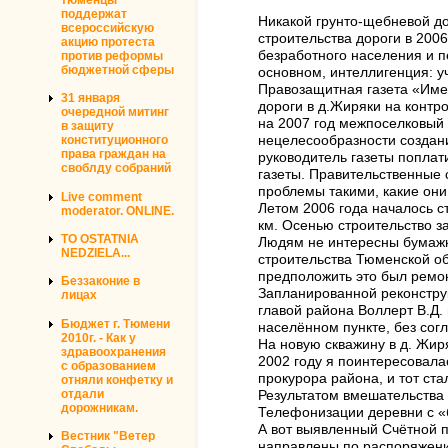
поддержат
Никакой грунто-щебневой до
всероссийскую
строительства дороги в 200
акцию протеста
безработного населения и п
против реформы
бюджетной сферы
основном, интеллигенция: уч
Правозащитная газета «Имен
31 января
дороги в д.Жиряки на контр
очередной митинг
на 2007 год межпоселковый 
в защиту
нецелесообразности создани
конституционного
права граждан на
руководитель газеты поплат
своблду собраний
газеты. Правительственные 
проблемы такими, какие они
Live comment
Летом 2006 года началось с
moderator. ONLINE.
км. Осенью строительство з
TO OSTATNIA
Людям не интересны бумажны
NEDZIELA...
строительства Тюменской об
предположить это был ремон
Беззаконие в
Запланированной реконструк
лицах
главой района Воллерт В.Д. 
Бюджет г. Тюмени
населённом пункте, без сог
2010г. - Как у
На новую скважину в д. Жир
здравоохранения
2002 году я поинтересовалас
с образованием
прокурора района, и тот ста
отняли конфетку и
отдали
Результатом вмешательства 
дорожникам.
Телефонизации деревни с «б
А вот выявленный Счётной п
Вестник "Ветер
направлены по распоряжению