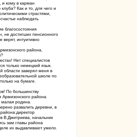
, и кому в карман
клуба? Как и то, для чего и
олитическими страстями,
счастье наблюдать
ие благосостояния
н, не достигших пенсионного
 верят, интуитивно
рмизонского района,
л?
естах! Нет специалистов
ся только немецкий язык.
й области заверял меня в
щеобразовательной школе по
только на бумаге.
ов! По большинству
я Армизонского района.
я малая родина.
ерено развалить деревни, в
 района:директор
в В.Дмитриева, начальник
ись зам главы района
 деле их выдавливают умело.