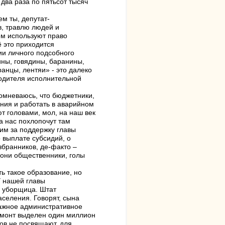
два раза по пятьсот тысяч
м ты, депутат-
в, травлю людей и
ем используют право
ё это приходится
ии личного подсобного
ины, говядины, баранины,
ранцы, лентяи» - это далеко
водителя исполнительной
омневаюсь, что бюджетники,
ания и работать в аварийном
т головами, мол, на наш век
за нас похлопочут там
чим за поддержку главы
 выплате субсидий, о
збранников, де-факто –
? они общественники, голы
ть такое образование, но
 У нашей главы
, уборщица. Штат
аселения. Говорят, сына
тажное административное
ремонт выделен один миллион
ов не посвящают, для