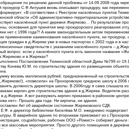
 обращение по решению данной проблемы от 14.09.2008 года чере
 прокурор С.Ф.Антушев вновь описывает процедуру, как переимено
формирует: «В соответствии с Реестром населённых пунктов Тюме
нской области «Об административно-территориальном устройстве
ествует населённый пункт деревня Жиряково… По результатам пр
ны, основания для принятия мер прокурорского реагирования отсу
ряки нет с 1996 года?! А каким законодательным актом переименова
ым применением наименования населённого пункта, ни прокурор, 
ация граждан в д.Жиряки уже в новых паспортах с 2002 года и в на
пенсионных свидетельств с указанием населённого пункта – д.Жир
нный вопрос: если у населённого пункта есть законное название «Ж
в Жиряково и в Жиряках?
 выполнено Постановление Тюменской областной Думы №799 от 19.1
айству Конева Ю.М. по строительству здания по размещению объект
она.
 сумму восемь миллионов рублей, предназначенный на строительст
 д.Жиряково!), «повесили» на Прохоровскую среднюю школу в 2006 г
занять должность директора школы. В 2006году я сама слышала из 
заказан кирпич для строительства здания в д.Жиряки. Водители рас
 в д.Жиряки. А вот разгружать кирпич приказано в районном центре
ожа нет». Прошло два года. Ни кирпича, ни здания.
составлен Акт об аварийном состоянии Жиряковского СДК.
.Ф. и директор библиотеки Киселёва М.О. ежедневно подвергают 
льтуры. В аварийное здание по вторникам приезжают из с.Прохоров
истрации, соцработник, работник ООО «Ромист» собирает деньги з
 все массовые мероприятия. Просто другого помещения в деревне н