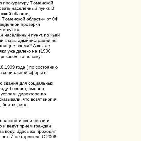
з прокуратуру Тюменской
вать населённый пункт. В
нской области,
 Тюменской области» от 04
оведённой проверки
тствуют».
н населённый пункт, по чьей
ни главы администраций не
стоящее время? А как же
яки уже далеко не в1996
иряково», то почему
0.1999 года ( по состоянию
ов социальной сферы в
во здания для социальных
оду. Говорят, именно
уст зам. директора по
сказывали, что возят кирпич
, боятся, мол,
опасности свои жизни и
о и ведут приём граждан
а воду. Здесь же проходят
ет. И не строится. С 2006