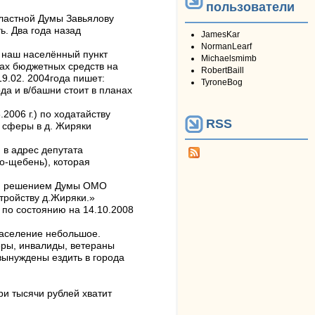
пользователи
бластной Думы Завьялову
ь. Два года назад
JamesKar
NormanLearf
о наш населённый пункт
Michaelsmimb
ах бюджетных средств на
RobertBaill
9.02. 2004года пишет:
TyroneBog
да и в/башни стоит в планах
2006 г.) по ходатайству
RSS
 сферы в д. Жиряки
 в адрес депутата
о-щебень), которая
ной решением Думы ОМО
стройству д.Жиряки.»
по состоянию на 14.10.2008
население небольшое.
еры, инвалиды, ветераны
вынуждены ездить в города
ри тысячи рублей хватит