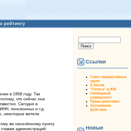
о рейтингу
Форма поиска
Поиск
Ссылки
Совет инициативных
групп
А-песни
"Голоса" в ЖЖ
Свободный
нии в 1958 году. Так
университет
потому, что сейчас она
Права работника
звестно. Сегодня в
Автономное
ИНН, пенсионных и т.д.
Действие
о, некоторые жители
тому же населённому пункту
Новые
к главам администраций: