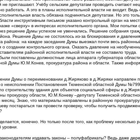
 не приглашают. Учёбу сельским депутатам проводить считают не
но работать. А это в планы исполнительной власти не входит. Ведь 
полнительная власть обязана подчиняться депутатам. Но это тольк
ласти инструктивным письмом указано контрольный орган на мест
указке «сверху» в интересах исполнительного органа. Мои попытки 
ерез решение Думы успехом не увенчались. Решение собрания гра
йона. Решение Думы не состоялось из-за блокирования и давления
а района: на каждое заседание Думы выезжал почти весь районный
 о создании контрольного органа. Оказать давление на необученн
ставителям районной исполнительной власти не составило труда.
 были поставлены должностные лица аппарата губернатора област
нной Думы Ю.М.Конев, прокуратура района и области. Также инфо
ении Думы о переименовании д.Жиряково в д.Жиряки направлен п
 о неисполнении Постановления Тюменской областной Думы №799 о
) по строительству здания для объектов социальной сферы в д.Жир
ны прокурору области, Ю.М.Коневу –депутату Тюменской областно
 месяц. Знаю, что материалы направлены в районную прокуратуру.
еву постараться так провести проверку, чтобы получить продвижени
?
 делается, конечно. Но только после того, как проблему несколько 
 уровни.
законодателям издавать законы – полуфабрикаты? Ведь даже дере