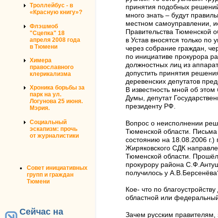
Троллейбус - в
принятия подобных решений
«Красную книгу»?
много знать – будут правиль
местном самоуправлении, ис
Флэшмоб
Правительства Тюменской об
"Сцепка" 18
апреля 2008 года
в Устав вносятся только по 
в Тюмени
через собрание граждан, ч
по инициативе прокурора ра
Химера
должностных лиц из аппарат
православного
допустить принятия решения
клерикализма
деревенских депутатов пред
Хроника борьбы за
В известность мной об этом
парк на ул.
Думы, депутат Государстве
Логунова 25 июня.
президенту РФ.
Мэрия.
Социальный
Вопрос о неисполнении реш
эскапизм: прочь
Тюменской области. Письма
от журналистики
состоянию на 18.08.2006 г.
Жиряковского СДК направле
Тюменской области. Прошёл
прокурору района С.Ф.Антуш
Совет инициативных
получилось у А.В.Берсенёва
групп и граждан
Тюмени
Кое- что по благоустройству
областной или федеральный
Сейчас на
Зачем русским правителям, 