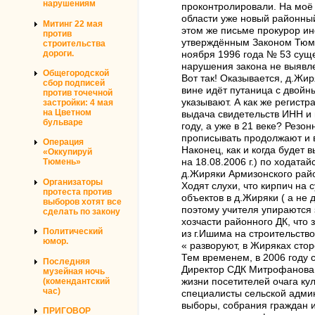
нарушениям
проконтролировали. На моё
области уже новый районный
Митинг 22 мая
этом же письме прокурор ин
против
утверждённым Законом Тюме
строительства
дороги.
ноября 1996 года № 53 сущ
нарушения закона не выявле
Общегородской
Вот так! Оказывается, д.Жи
сбор подписей
вине идёт путаница с двойн
против точечной
указывают. А как же регистр
застройки: 4 мая
на Цветном
выдача свидетельств ИНН и 
бульваре
году, а уже в 21 веке? Резо
прописывать продолжают и 
Операция
Наконец, как и когда будет
«Оккупируй
на 18.08.2006 г.) по ходат
Тюмень»
д.Жиряки Армизонского рай
Организаторы
Ходят слухи, что кирпич на
протеста против
объектов в д.Жиряки ( а не
выборов хотят все
поэтому учителя упираются 
сделать по закону
хозчасти районного ДК, что 
Политический
из г.Ишима на строительство
юмор.
« разворуют, в Жиряках стор
Тем временем, в 2006 году 
Последняя
Директор СДК Митрофанова Е
музейная ночь
(комендантский
жизни посетителей очага ку
час)
специалисты сельской админ
выборы, собрания граждан и
ПРИГОВОР