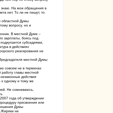
е знаю. На мои обращения в
та нет. То ли не пишут, то
й областной Думы
тому вопросу, но и
енник. В местной Думе –
то зарплаты, боясь под
я подкупается субсидиями,
тура в действиях
рорского реагирования не
е Председателя местной Думы
аю совсем не в терминах
й работу главы местной
 незаконные действия
 к одному и тому же
ией. Не сомневаюсь,
ь.
2007 года об утверждении
 процедуру присвоения или
 решения Думы
д.Жиряки не