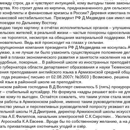
ежду строк, да и чувствуют интуицией, кому выгодны такие законы
ва. Кто строит дома из кирпича, предназначенного для сельского 
 конфликты и финансовые кризисы в России? Деревня измотана п
нансовой нестабильностью. Президент РФ Д.Медведев сам имел не
поездки по Дальнему Востоку.
людаю такую картину: в отчётах исполнительных органов – улучшен
сельских жителей; в реальной жизни – частые похороны односельча
 не торопятся, несмотря на обещания материальной поддержки. Не
новательно. Ведь всё происходит на глазах у сельчан.
оррупционная компания президента РФ Д.Медведева не коснулась А
думаю, а не лучше ли было узаконить существующее положение де
твий в планах экономического развития и занятости населения на м
удобные, покорные... В районной школе из иностранных преподаёт
ю губернатора области департамент образования и науки Тюменско
дения преподавания английского языка в Армизонской средней об
7 года решена»( письмо от 02.08.2007г. №3503 ) Возможно, решена 
ий язык в районной школе не преподаётся.
нском районе господина В.Д.Воллерт сменилось 5 (пять) прокурор
т – стабильный аутсайдер. Но формула «кадры решают всё» не дл
же кому-то выгоден. Остаётся сожалеть, что таким углом стала мо
ам работы в Армизонском районе, именно таким руководителям дов
инство умных и перспективных руководителей попросту уезжают из
ельной школы Н.Д.Дмитриев, директор Армизонской школы искусст
ства А.Е.Филиппов, начальник электросетей С.К.Сироткин... Уволил
 Агроснаба К.А.Евсеев...Вроде бы по собственному желанию, а на
ь прихватизация охотничьих угодий и озёр.