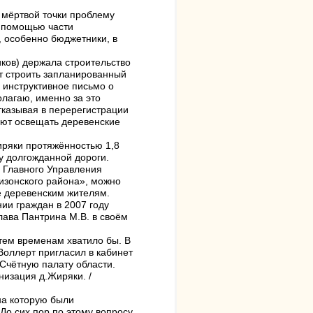
 мёртвой точки проблему
с помощью части
, особенно бюджетники, в
иков) держала строительство
ят строить запланированный
 инструктивное письмо о
олагаю, именно за это
тказывая в перерегистрации
уют освещать деревенские
иряки протяжённостью 1,8
ву долгожданной дороги.
з Главного Управления
изонского района», можно
е деревенским жителям.
ии граждан в 2007 году
глава Пантрина М.В. в своём
 тем временам хватило бы. В
.Воллерт пригласил в кабинет
в Счётную палату области.
низация д.Жиряки. /
на которую были
До сих пор по этому вопросу