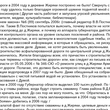
роги в 2004 году в деревне Жиряки построено не было! Свернуть с
6 году удалось только благодаря огромной шумихе поднятой мной 
енсионеров ( Другая часть работает и запугана угрозой увольнения
ителя, медики, культработники, библиотекари).
ем закона» №6 (89) сентябрь 2006г. (главный редактор В.В.Постн
оле. Также В.Постников попытался выяснить, почему власти не хот
газопровод до д.Жиряки, и почему из аппарата губернатора даётся
я контрольного органа на уровне сельских поселений и района. П
ился должностью, и его затянули в многолетние судебные тяжбы, о
средства массовой информации, в которые я обращалась, не риск
 есть на самом деле. Думаю, не хотят рисковать быть уволенными.
троительство асфальтированной дороги по центральной улице д.Ж
акончилось. Жители благодарны всем, кто причастен к строительст
е термины «строительство дороги» или, как следует из письма и
ласти от 05.05.2006 г. № 346-СЮ «О ремонте улиц в д.Жиряки Арм
т дороги. Полагаю, это должно быть интересно специалистам, а н
ции водопровода в 2007 году не было. Даже обещанный на собран
павильон с чистой питьевой водой не установлен. Его установила 
ласования с Думой.
яки в 2000 году Губернатор области выделил 100 тысяч рублей. По
ь у главы района, когда будут строить скважину. Глава района В.Д
л кричать на меня. До сих пор не могу понять, за что. Обратилась 
этого органа, полагаю, стала запланированная в 2004 году телефо
оями» добились в 2006 году. /
алатой факт по отсутствию скважины в д.Жиряки, целевые деньги 
 губернатора, было поручено расследовать прокуратуре района. 