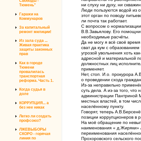
Свободы -
ни слуху ни духу, ни скважин
Тюмень"
Люди пользуются водой из о
Гаражи на
этот орган по поводу питьев
Коммунаров
ли почта так работает.
С вопросом о нормализации
За капитальный
В.В.Завьялову. Его помощни
ремонт милиции!
необходимые расчёты.
Из зала суда ...
Да не могу я всё своё время
Живая практика
сват да кум с образованием 
защиты законных
угрозой увольнения хоть как
прав
адресной и материальной п
Как в городе
должностных лиц исполнител
Тюмени
применяет.
провалилась
Нет, стоп. И.о. прокурора 
транспортная
о проведении схода граждан
реформа. Часть 1.
Из-за неправильно применён
Когда судья в
суть дела. А из-за того, ч
доле
администрации Пантриной М
местных властей, в том чи
КОРРУПЦИЯ... а
населённому пункту.
без нее никак
Говорят, теперь А.В.Берсен
Легко ли создать
позиции коррупционеров в р
профсоюз?
На моё обращение по невып
наименования « д.Жиряки» А
ЛЖЕВЫБОРЫ
переименования населённог
СКОРО - горячая
линия по
Прохоровского сельского по