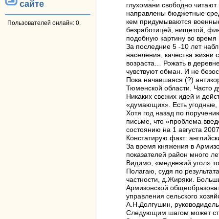
сайте
глухомани свободно читают м
направлены бюджетные средст
кем придумываются военные
Пользователей онлайн: 0.
безработицей, нищетой, фи
подобную картину во время 
За последние 5 -10 лет наб
населения, качества жизни 
возраста… Рожать в деревне
чувствуют обман. И не безос
Пока начавшаяся (?) антик
Тюменской области. Часто 
Никаких свежих идей и дейс
«думающих». Есть угодные, 
Хотя год назад по поручени
письме, что «проблема вве
состоянию на 1 августа 200
Констатирую факт: английск
За время княжения в Армизо
показателей район много ле
Видимо, «медвежий угол» то
Полагаю, судя по результат
частности, д.Жиряки. Больш
Армизонской общеобразоват
управления сельского хозяй
А.Н.Долгушин, руководидель
Следующим шагом может стат