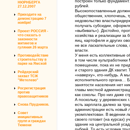
построен только фундамент. 
НЮРНБЕРГА
рублей.
27.12.2007
Высокопоставленные должнос
Приходите на
общественник, хлопочешь, т
демонстрацию 7
недовольство властьпридер
ноября!
получать субсидии, оформля
«выбивать»). Достойно, пр
Проект РОССИЯ -
что сказать о
хозяйства и реализации за 
законности
яиц, картофеля и других ово
митингов и
не все ласкательные слова,
гуляния 26 марта
власти.
У меня есть коллективные 
Противодействие
строительству в
в том числе культработники
парке на Ямской
помещении, пока их не прид
и старого здания ДК хватит.
Рейдерский
«наверху», кто-нибудь. А мы
захват ТСЖ
исполнительного органа… Бл
"Метелево"
занятости населения нет ни
Росрегистрация
главы местной администрации
против
как соколы. Про них даже ст
правозащитников
А поскольку, у деревенских 
есть зарплата далеко за трид
Снова Прудников.
администрации есть новый л
Совет
укомплектован. В ведении л
инициативных
своего готовит (на курсах)
групп и граждан
здание на центральной усад
Тюмени
рублей. То есть условия тр