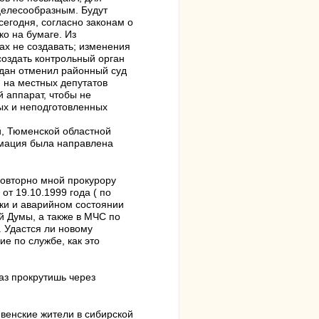
целесообразным. Будут
сегодня, согласно законам о
о на бумаге. Из
ах не создавать; изменения
создать контрольный орган
ждан отменил районный суд
 на местных депутатов
 аппарат, чтобы не
ых и неподготовленных
и, Тюменской областной
рмация была направлена
овторно мной прокурору
т 19.10.1999 года ( по
яки и аварийном состоянии
й Думы, а также в МЧС по
 Удастся ли новому
е по службе, как это
раз прокрутишь через
венские жители в сибирской