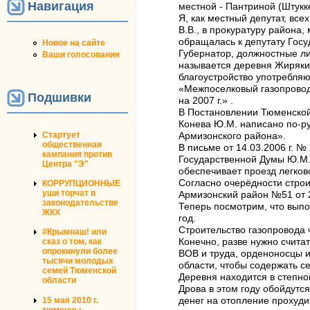
Навигация
местной - Пантриной (Штукк
Я, как местный депутат, вс
В.В., в прокуратуру района
обращалась к депутату Гос
Новое на сайте
Губернатор, должностные ли
Ваши голосования
называется деревня Жиряки
благоустройство употребляю
«Межпоселковый газопровод 
Подшивки
на 2007 г.» .
В Постановлении Тюменской 
Конева Ю.М. написано по-р
Стартует
Армизонского района».
общественная
В письме от 14.03.2006 г. 
кампания против
Государственной Думы Ю.М.К
Центра "Э"
обеспечивает проезд легков
Согласно очерёдности стро
КОРРУПЦИОННЫЕ
уши торчат в
Армизонский район №51 от 2
законодательстве
Теперь посмотрим, что вып
ЖКХ
год.
Строительство газопровода 
#Крымнаш! или
сказ о том, как
Конечно, разве нужно счита
опрокинули более
ВОВ и труда, орденоносцы и
тысячи молодых
области, чтобы содержать с
семей Тюменской
Деревня находится в степно
области
Дрова в этом году обойдутся
15 мая 2010 г.
денег на отопление прохуди
тюменцы