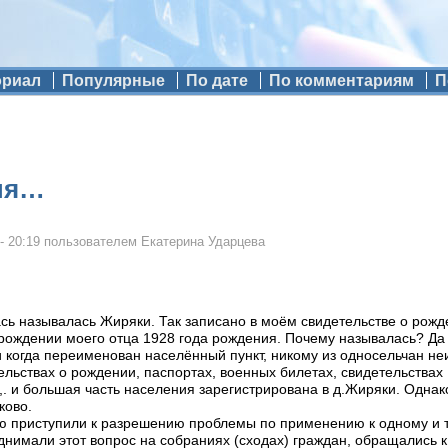
ориал
Популярные
По дате
По комментариям
П
ня…
- 20:19
пользователем
Екатерина Ударцева
ась называлась Жиряки. Так записано в моём свидетельстве о рожде
 рождении моего отца 1928 года рождения. Почему называлась? Да 
 когда переименован населённый пункт, никому из односельчан неи
ельствах о рождении, паспортах, военных билетах, свидетельствах 
,. и большая часть населения зарегистрирована в д.Жиряки. Однак
ково.
ую приступили к разрешению проблемы по применению к одному и 
нимали этот вопрос на собраниях (сходах) граждан, обращались 