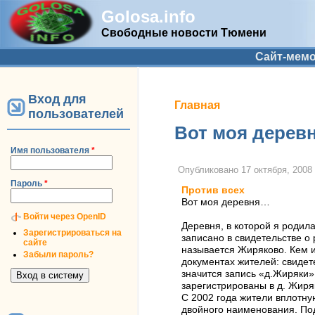
Golosa.info
Свободные новости Тюмени
Дополнительное меню
Сайт-мем
Вход для
Вы здесь
Главная
пользователей
Вот моя дерев
Имя пользователя
*
Опубликовано
17 октября, 2008 
Пароль
*
Против всех
Вот моя деревня…
Войти через OpenID
Деревня, в которой я родил
Зарегистрироваться на
записано в свидетельстве о
сайте
называется Жиряково. Кем и
Забыли пароль?
документах жителей: свидет
значится запись «д.Жиряки»
зарегистрированы в д. Жиря
С 2002 года жители вплотн
двойного наименования. Под