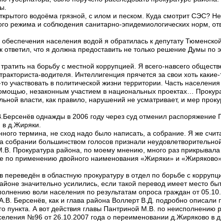
ы.
ткрытого водоёма грязной, с илом и песком. Куда смотрит СЭС? Н
ого режима и соблюдения санитарно-эпидемиологических норм, отве
 обеспечения населения водой я обратилась к депутату Тюменско
к ответил, что я должна предоставить не только решение Думы по э
 тратить на борьбу с местной коррупцией. Я всего-навсего обществ
тракториста-водителя. Интеллигенция прячется за свои хоть какие-
-то участвовать в политической жизни территории. Часть населени
омощью, незаконным участием в национальных проектах… Прокура
ьной власти, как правило, нарушений не усматривает, и мер проку
А.В.Берсенёв однажды в 2006 году через суд отменил распоряжени
 в д.Жиряки.
ного термина, не сход надо было написать, а собрание. Я же счит
то на собрании большинством голосов признали неудовлетворительно
.В. Прокуратура района, по моему мнению, много раз прикрывала
сле по применению двойного наименования «Жиряки» и «Жиряково»
ёв переведён в областную прокуратуру в отдел по борьбе с коррупц
айоне значительно усилились, если такой перевод имеет место быт
олнению воли населения по результатам опроса граждан от 05.10.
.В. Берсенёв, как и глава района Воллерт В.Д. подробно описали
о пункта. А вот действия главы Пантриной М.В. по неисполнению
селения №96 от 26.10.2007 года о переименовании д.Жиряково в 