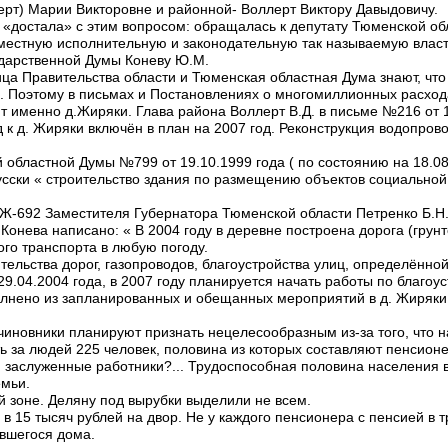
ерт) Марии Викторовне и районной- Воллерт Виктору Давыдовичу.
ех «достала» с этим вопросом: обращалась к депутату Тюменской о
, местную исполнительную и законодательную так называемую власт
ударственной Думы Коневу Ю.М.
ца Правительства области и Тюменская областная Дума знают, чт
. Поэтому в письмах и Постановлениях о многомиллионных расход
т именно д.Жиряки. Глава района Воллерт В.Д. в письме №216 от 1
к д. Жиряки включён в план на 2007 год. Реконструкция водопрово
областной Думы №799 от 19.10.1999 года ( по состоянию на 18.08.
усски « строительство здания по размещению объектов социальной
№ Ж-692 Заместителя Губернатора Тюменской области Петренко Б.Н.
онева написано: « В 2004 году в деревне построена дорога (грунт
ого транспорта в любую погоду.
ительства дорог, газопроводов, благоустройства улиц, определён
9.04.2004 года, в 2007 году планируется начать работы по благоу
олнено из запланированных и обещанных мероприятий в д. Жиряки 
чиновники планируют признать нецелесообразным из-за того, что 
ть за людей 225 человек, половина из которых составляют пенсион
 заслуженные работники?... Трудоспособная половина населения 
емьи.
й зоне. Деляну под вырубки выделили не всем.
 в 15 тысяч рублей на двор. Не у каждого пенсионера с пенсией в т
вшегося дома.