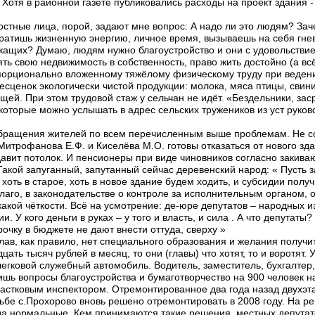
Хотя в районной газете публиковались расходы на проект здания - 
тные лица, порой, задают мне вопрос: А надо ли это людям? Заче
ратишь жизненную энергию, личное время, вызываешь на себя гне
жащих? Думаю, людям нужно благоустройство и они с удовольстви
ть свою недвижимость в собственность, право жить достойно (а вс
опорционально вложенному тяжёлому физическому труду при веден
бесценок экологически чистой продукции: молока, мяса птицы, свин
щей. При этом трудовой стаж у сельчан не идёт. «Бездельники, зас
 которые можно услышать в адрес сельских тружеников из уст руко
обращения жителей по всем перечисленным выше проблемам. Не с
 Митрофанова Е.Ф. и Киселёва М.О. готовы отказаться от нового зд
авит потолок. И пенсионеры при виде чиновников согласно закиваю
 Такой запуганный, запутанный сейчас деревенский народ: « Пусть 
 хоть в старое, хоть в новое здание будем ходить, и субсидии полу
аго, в законодательстве о контроле за исполнительным органом, о
какой чёткости. Всё на усмотрение: де-юре депутатов – народных и
. У кого деньги в руках – у того и власть, и сила . А что депутаты
рочку в бюджете не дают внести оттуда, сверху »
глав, как правило, нет специального образования и желания получи
цать тысяч рублей в месяц, то они (главы) что хотят, то и воротят.
егковой служебный автомобиль. Водитель, заместитель, бухгалтер
ишь вопросы благоустройства и бумаготворчество на 900 человек н
 участковым инспектором. Отремонтированное два года назад двухэ
ьбе с.Прохорово вновь решено отремонтировать в 2008 году. На 
уда нормальные. Кем принимаются такие решения, местных депутат