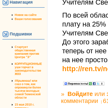
Учителям Све
Навигация
По всей обла
Новое на сайте
Ваши голосования
плату на 25%
Учителям Све
Подшивки
До этого зара
Стартует
теперь от нее
общественная
кампания против
Центра "Э"
на нее прост
КОРРУПЦИОННЫЕ
http://ren.tv/
уши торчат в
законодательстве
ЖКХ
#Крымнаш! или
сказ о том, как
опрокинули более
тысячи молодых
»
Войдите
или
семей Тюменской
области
комментарии
6
15 мая 2010 г.
тюменцы