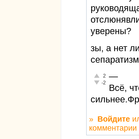
руководяща
отслюнявли
уверены?
зы, а нет 
сепаратиз
—
Отлично!
2
Неадекватно!
-2
Всё, чт
сильнее.Ф
»
Войдите
и
комментарии