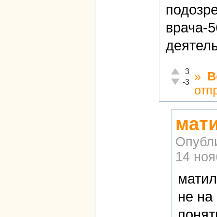
подозр
врача-5
деятел
Отлично!
3
»
В
Неадекватно!
-3
отп
мати
Опубл
14 ноя
матил
не на
понят