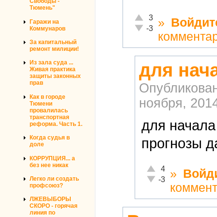
Свободы -
Тюмень"
Отлично!
3
»
Войдит
Гаражи на
Неадекватно!
-3
Коммунаров
коммента
За капитальный
ремонт милиции!
Из зала суда ...
для нач
Живая практика
защиты законных
прав
Опубликова
Как в городе
ноября, 2014
Тюмени
провалилась
транспортная
для начала
реформа. Часть 1.
Когда судья в
прогнозы д
доле
КОРРУПЦИЯ... а
без нее никак
Отлично!
4
»
Войд
Неадекватно!
Легко ли создать
-3
коммен
профсоюз?
ЛЖЕВЫБОРЫ
СКОРО - горячая
линия по