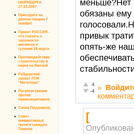
меньше?Нет 
НЮРНБЕРГА
27.12.2007
обязаны ему 
Приходите на
демонстрацию 7
голосовали.Н
ноября!
Проект РОССИЯ -
привык трати
что сказать о
законности
опять-же наш
митингов и
гуляния 26 марта
обеспечивать
Противодействие
строительству в
парке на Ямской
стабильности
Рейдерский
захват ТСЖ
"Метелево"
Отлично!
4
»
Войдит
Неадекватно!
-4
Росрегистрация
коммента
против
правозащитников
Снова Прудников.
[
Совет
инициативных
групп и граждан
Опубликова
Тюмени