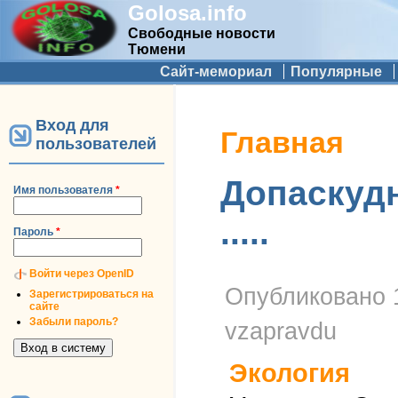
Golosa.info
Свободные новости
Тюмени
Дополнительное меню
Сайт-мемориал
Популярные
Вход для
Вы здесь
Главная
пользователей
Допаскудн
Имя пользователя
*
.....
Пароль
*
Войти через OpenID
Опубликовано
Зарегистрироваться на
сайте
Забыли пароль?
vzapravdu
Экология