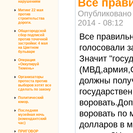
Все прав
нарушениям
Митинг 22 мая
Опубликовано
против
строительства
2014 - 08:12
дороги.
Общегородской
Все правиль
сбор подписей
против точечной
застройки: 4 мая
голосовали з
на Цветном
бульваре
Значит "госу
Операция
«Оккупируй
(МВД,армия,
Тюмень»
Организаторы
должны полу
протеста против
выборов хотят все
государстве
сделать по закону
Политический
воровать.Доп
юмор.
Последняя
воровать по
музейная ночь
(комендантский
долларов в м
час)
ПРИГОВОР