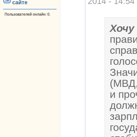
2014 - 14:54
сайте
Пользователей онлайн: 0.
Хочу
прав
спра
голос
Значи
(МВД
и про
долж
зарп
госу