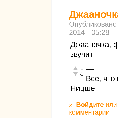
Джааночка
Опубликовано
2014 - 05:28
Джааночка, ф
звучит
—
Отлично!
1
Неадекватно!
-1
Всё, что
Ницше
»
Войдите
ил
комментарии