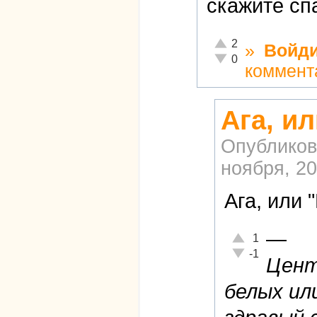
скажите сп
Отлично!
2
»
Войди
Неадекватно!
0
коммент
Ага, ил
Опубликов
ноября, 20
Ага, или "
—
Отлично!
1
Неадекватно!
-1
Цент
белых или