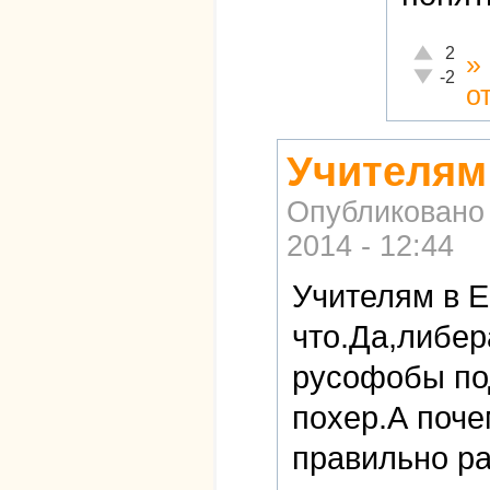
Отлично!
2
»
Неадекват
-2
о
Учителям
Опубликовано
2014 - 12:44
Учителям в Е
что.Да,либер
русофобы по
похер.А поче
правильно ра