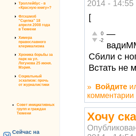
2014 - 14:55
Троллейбус - в
«Красную книгу»?
[
Флэшмоб
"Сцепка" 18
апреля 2008 года
в Тюмени
—
Отлично!
0
Химера
Неадекватно!
-2
православного
вадиМ
клерикализма
Сбили с но
Хроника борьбы за
парк на ул.
Логунова 25 июня.
Встать не 
Мэрия.
Социальный
эскапизм: прочь
»
Войдите
и
от журналистики
комментарии
Совет инициативных
групп и граждан
Хочу ск
Тюмени
Опубликова
Сейчас на