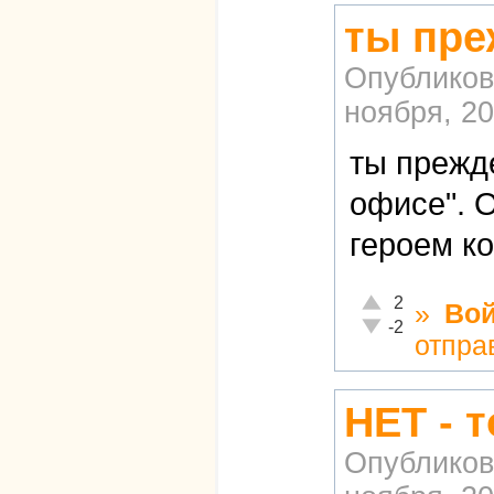
ты пре
Опубликов
ноября, 20
ты прежде
офисе". 
героем к
Отлично!
2
»
Вой
Неадекватно!
-2
отпра
НЕТ - 
Опубликов