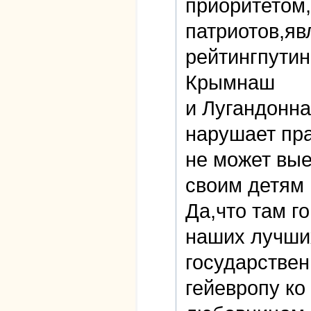
приоритетом,
патриотов,яв
рейтингпутин
Крымнаш
и Лугандонн
нарушает пр
не может вые
своим детям 
Да,что там г
наших лучши
государствен
гейевропу ко