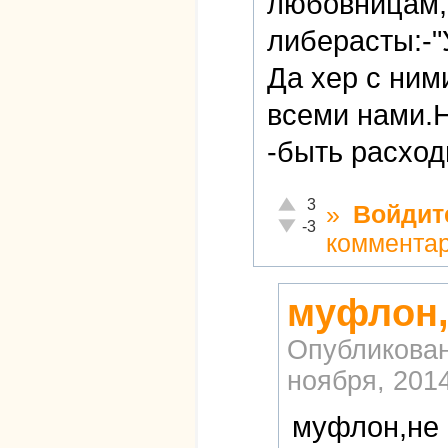
любовницам,
либерасты:-"
Да хер с ним
всеми нами.
-быть расхо
Отлично!
3
»
Войдит
Неадекватно!
-3
коммента
муфлон,
Опубликова
ноября, 2014
муфлон,не 