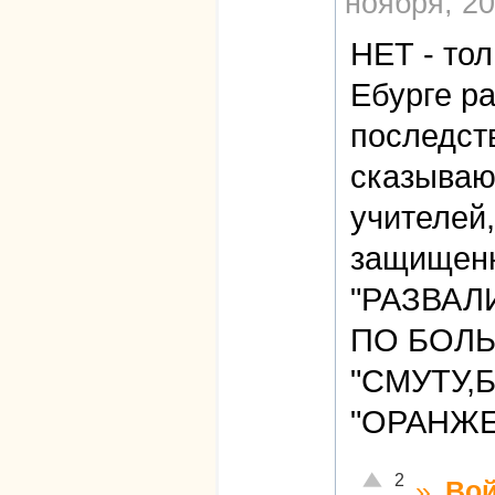
ноября, 20
НЕТ - то
Ебурге 
последст
сказываю
учителей,
защищенн
"РАЗВАЛИ
ПО БОЛЬН
"СМУТУ,Б
"ОРАНЖ
Отлично!
2
»
Вой