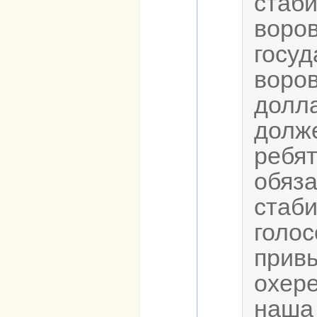
стаб
воров
госуд
воро
долла
долж
ребя
обяз
стаби
голос
привы
охере
наша