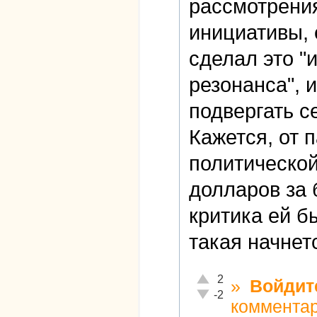
рассмотрени
инициативы, 
сделал это "
резонанса", 
подвергать се
Кажется, от 
политической
долларов за 
критика ей б
такая начнет
Отлично!
2
»
Войдит
Неадекватно!
-2
коммента