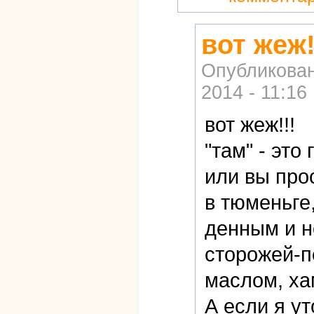
вот жеж!
Опубликова
2014 - 11:16
вот жеж!!!
"там" - это 
или вы прос
в тюменьге
денным и н
сторожей-п
маслом, ха
А если я ут