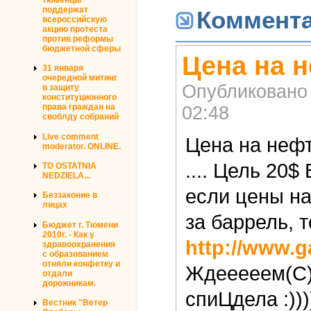
поддержат
Коммент
всероссийскую
акцию протеста
против реформы
бюджетной сферы
Цена на 
31 января
очередной митинг
Опубликовано
в защиту
конституционного
права граждан на
02:48
своблду собраний
Live comment
Цена на нефт
moderator. ONLINE.
.... Цель 20
TO OSTATNIA
NEDZIELA...
если цены на
Беззаконие в
лицах
за баррель, 
Бюджет г. Тюмени
2010г. - Как у
http://www.g
здравоохранения
с образованием
отняли конфетку и
Ждееееем(С)и
отдали
дорожникам.
спиЦдела :)))
Вестник "Ветер