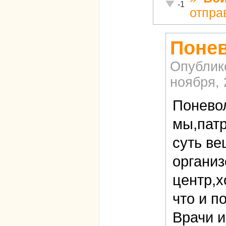
Неадекватно!
-1
отпра
Понев
Опублик
ноября, 
Поневол
мы,пат
суть ве
органи
центр,х
что и п
Врачи 