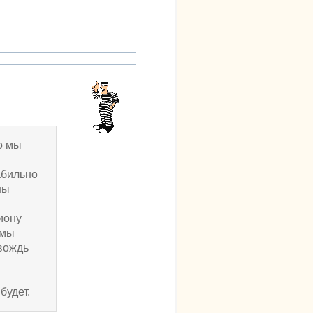
о мы
абильно
ны
иону
,мы
 вождь
будет.