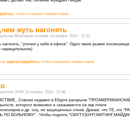
бивает, делает нас сильнее.Фридрих Ницше
ируйтесь
, чтобы отправлять комментарии
,чем жуть нагонять
ователем
Вежливый человек
14 ноября, 2014 - 12:31
ь нагонять ,"уточни у себя в офисе". Одно такое рыжее посмешище
я нарицательное)
или
зарегистрируйтесь
, чтобы отправлять комментарии
ко
ователем
IKAR
14 ноября, 2014 - 12:48
УВСТВИЕ...Совсем недавно в Ебурге раскрыли "ПРОАМЕРИКАНСКИ
ьности, которого возможно и сказываются на зар.плате
нсионеров и др. соц. не защищенных слоев. Думаю, что ТЕ, кто "
ИТЬ ПО БОЛЬНОМУ"...Чтобы поднять "СМУТУ,БУНТ,МИТИНГ,МАЙДА