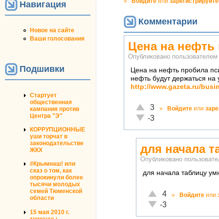
»
Войдите
или
зарегистрируйте
Навигация
Комментарии
Новое на сайте
Ваши голосования
Цена на нефть
Опубликовано пользователе
Подшивки
Цена на нефть пробила пси
нефть будут держаться на 
http://www.gazeta.ru/busi
Стартует
общественная
Отлично!
3
»
Войдите
или
заре
кампания против
Центра "Э"
Неадекватно!
-3
КОРРУПЦИОННЫЕ
уши торчат в
законодательстве
для начала 
ЖКХ
Опубликовано пользоват
#Крымнаш! или
сказ о том, как
для начала таблицу ум
опрокинули более
тысячи молодых
семей Тюменской
Отлично!
4
»
Войдите
или
области
Неадекватно!
-3
15 мая 2010 г.
тюменцы