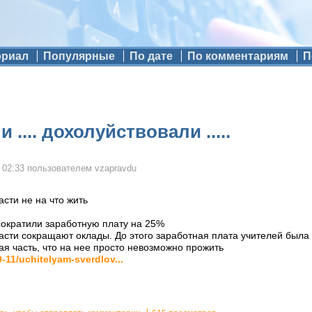
ориал
Популярные
По дате
По комментариям
П
.... дохолуйствовали .....
 02:33
пользователем
vzapravdu
сти не на что жить
сократили заработную плату на 25%
сти сокращают оклады. До этого заработная плата учителей была 
ая часть, что на нее просто невозможно прожить
0-11/uchitelyam-sverdlov...