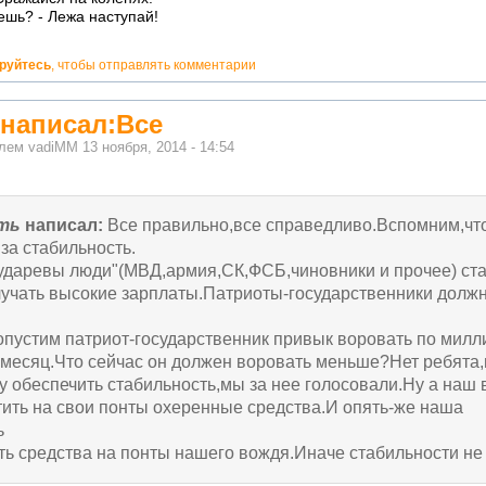
ешь? - Лежа наступай!
ируйтесь
, чтобы отправлять комментарии
 написал:Все
елем
vadiMM
13 ноября, 2014 - 14:54
ать
написал:
Все правильно,все справедливо.Вспомним,чт
за стабильность.
сударевы люди"(МВД,армия,СК,ФСБ,чиновники и прочее) ст
учать высокие зарплаты.Патриоты-государственники долж
опустим патриот-государственник привык воровать по милл
 месяц.Что сейчас он должен воровать меньше?Нет ребята
у обеспечить стабильность,мы за нее голосовали.Ну а наш
тить на свои понты охеренные средства.И опять-же наша
ь
ь средства на понты нашего вождя.Иначе стабильности не 