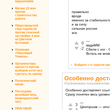
нарушениям
Митинг 22 мая
правильно
против
строительства
вроде
дороги.
именно за стабильност
и за силу
Общегородской
сильная россия
сбор подписей
против точечной
ага
застройки: 4 мая
на Цветном
—
Отлично!
бульваре
0
вадиММ
Неадекватно!
-2
Сбили с ног -
Операция
«Оккупируй
Встать не мож
Тюмень»
Организаторы
»
Войдите
или
зарегистр
протеста против
выборов хотят все
сделать по закону
Особенно дост
Политический
Опубликовано пользователе
юмор.
Особенно доставляет ссылк
Последняя
Сразу понятен весь урове
музейная ночь
(комендантский
час)
—
Отлично!
3
Центризм — это к
ПРИГОВОР
Неадекватно!