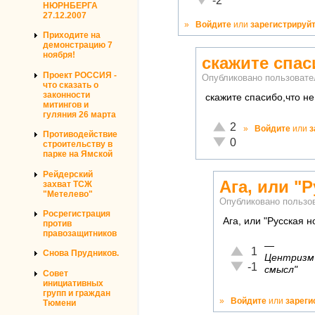
-2
НЮРНБЕРГА
27.12.2007
»
Войдите
или
зарегистрируй
Приходите на
демонстрацию 7
ноября!
скажите спас
Проект РОССИЯ -
Опубликовано пользоват
что сказать о
законности
скажите спасибо,что не
митингов и
гуляния 26 марта
Отлично!
2
»
Войдите
или
з
Противодействие
Неадекватно!
0
строительству в
парке на Ямской
Рейдерский
Ага, или "Р
захват ТСЖ
"Метелево"
Опубликовано польз
Росрегистрация
Ага, или "Русская но
против
правозащитников
—
Отлично!
1
Снова Прудников.
Центризм 
Неадекватно!
-1
смысл"
Совет
инициативных
групп и граждан
»
Войдите
или
зареги
Тюмени