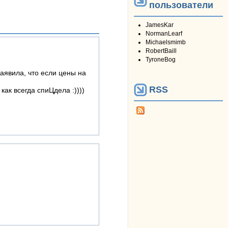
пользователи
JamesKar
NormanLearf
Michaelsmimb
RobertBaill
TyroneBog
аявила, что если цены на
RSS
ак всегда спиЦдела :))))