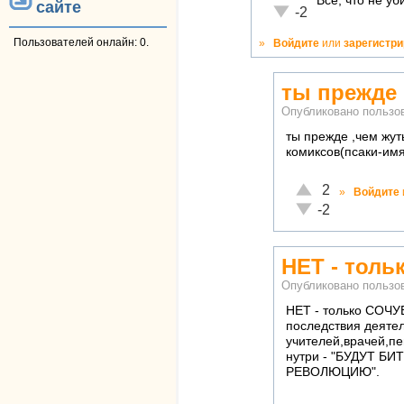
Всё, что не у
сайте
Неадекватно!
-2
Пользователей онлайн: 0.
»
Войдите
или
зарегистр
ты прежде 
Опубликовано польз
ты прежде ,чем жут
комиксов(псаки-им
Отлично!
2
»
Войдите
Неадекватно!
-2
НЕТ - толь
Опубликовано польз
НЕТ - только СОЧ
последствия деятел
учителей,врачей,пе
нутри - "БУДУТ Б
РЕВОЛЮЦИЮ".