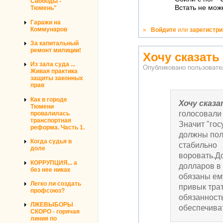
Свободы -
Встать не мож
Тюмень"
Гаражи на
Коммунаров
»
Войдите
или
зарегистр
За капитальный
ремонт милиции!
Хочу сказать
Из зала суда ...
Опубликовано пользоват
Живая практика
защиты законных
прав
Как в городе
Хочу сказ
Тюмени
голосовали 
провалилась
транспортная
Значит "го
реформа. Часть 1.
должны пол
Когда судья в
стабильно
доле
воровать.Д
КОРРУПЦИЯ... а
долларов в
без нее никак
обязаны ем
Легко ли создать
привык тра
профсоюз?
обязанност
ЛЖЕВЫБОРЫ
обеспечиват
СКОРО - горячая
линия по