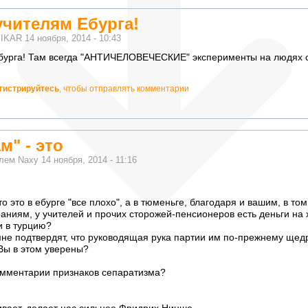
чителям Ебурга!
м
IKAR
14 ноября, 2014 - 10:43
рга! Там всегда "АНТИЧЕЛОВЕЧЕСКИЕ" эксперименты на людях с
гистрируйтесь
, чтобы отправлять комментарии
м" - это
елем
Naxy
14 ноября, 2014 - 11:16
то это в ебурге "все плохо", а в тюменьге, благодаря и вашим, в том
ниям, у учителей и прочих сторожей-пенсионеров есть деньги на 
и в турцию?
 мне подтвердят, что руководящая рука партии им по-прежнему ще
Вы в этом уверены?
комментарии признаков сепаратизма?