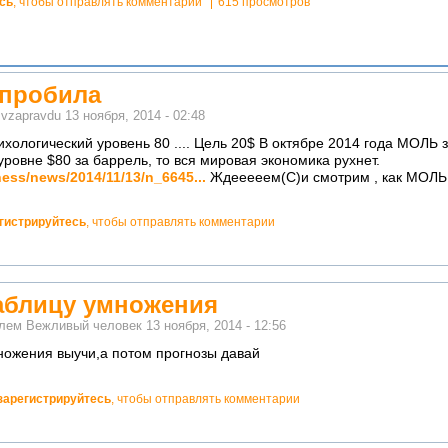
сь
, чтобы отправлять комментарии
615 просмотров
 пробила
м
vzapravdu
13 ноября, 2014 - 02:48
хологический уровень 80 .... Цель 20$ В октябре 2014 года МОЛЬ з
уровне $80 за баррель, то вся мировая экономика рухнет.
ness/news/2014/11/13/n_6645...
Ждееееем(С)и смотрим , как МОЛЬ к
гистрируйтесь
, чтобы отправлять комментарии
таблицу умножения
елем
Вежливый человек
13 ноября, 2014 - 12:56
ножения выучи,а потом прогнозы давай
зарегистрируйтесь
, чтобы отправлять комментарии