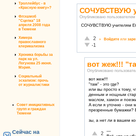
Троллейбус - в
«Красную книгу»?
СОЧУВСТВУЮ у
Флэшмоб
Опубликовано пользователе
"Сцепка" 18
апреля 2008 года
СОЧУВСТВУЮ учителям Ебу
в Тюмени
Отлично!
Химера
2
»
Войдите
или
заре
православного
Неадекватно!
-1
клерикализма
Хроника борьбы за
парк на ул.
вот жеж!!! "та
Логунова 25 июня.
Мэрия.
Опубликовано пользоват
Социальный
вот жеж!!!
эскапизм: прочь
"там" - это где?
от журналистики
или вы просто к тому, ч
денным и нощным стара
маслом, хамон и поезк
А если я уточню - они
Совет инициативных
групп и граждан
презренные бумажки? 
Тюмени
зы, а нет ли в вашем 
—
Сейчас на
Отлично!
2