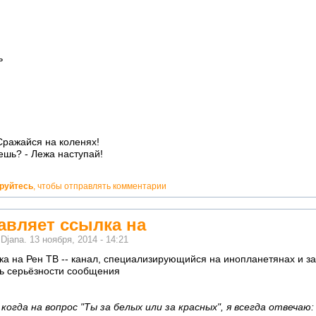
ь
 Сражайся на коленях!
ешь? - Лежа наступай!
ируйтесь
, чтобы отправлять комментарии
авляет ссылка на
м
Djana.
13 ноября, 2014 - 14:21
а на Рен ТВ -- канал, специализирующийся на инопланетянах и за
нь серьёзности сообщения
огда на вопрос "Ты за белых или за красных", я всегда отвечаю: