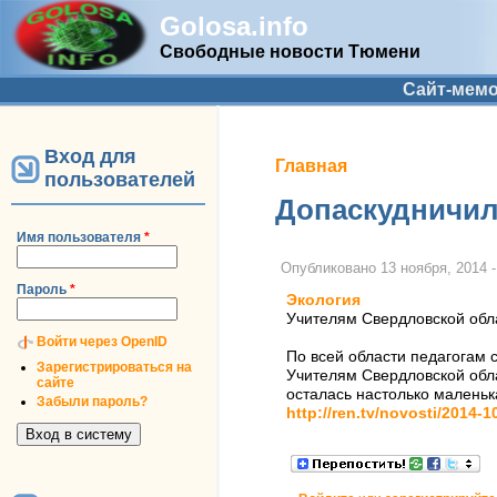
Golosa.info
Свободные новости Тюмени
Дополнительное меню
Сайт-мем
Вход для
Вы здесь
Главная
пользователей
Допаскудничили 
Имя пользователя
*
Опубликовано
13 ноября, 2014 -
Пароль
*
Экология
Учителям Свердловской обла
Войти через OpenID
По всей области педагогам 
Зарегистрироваться на
Учителям Свердловской обла
сайте
осталась настолько маленьк
Забыли пароль?
http://ren.tv/novosti/2014-1