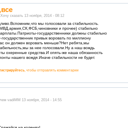
,все
м
Хочу сказать
13 ноября, 2014 - 08:12
ливо.Вспомним,что мы голосовали за стабильность.
(МВД,армия,СК,ФСБ,чиновники и прочее) стабильно
зарплаты.Патриоты-государственники должны стабильно
-государственник привык воровать по миллиону
час он должен воровать меньше?Нет ребята,мы
абильность,мы за нее голосовали.Ну а наш вождь
нты охеренные средства.И опять-же наша обязанность
понты нашего вождя.Иначе стабильности не будет.
гистрируйтесь
, чтобы отправлять комментарии
елем
vadiMM
13 ноября, 2014 - 14:55
 Сражайся на коленях!