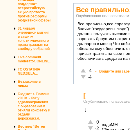
поддержат
Все правильно
всероссийскую
акцию протеста
Опубликовано пользователе
против реформы
бюджетной сферы
Все правильно,все справед
31 января
Значит "государевы люди"
очередной митинг
должны получать высокие 
в защиту
воровать.Допустим патриот
конституционного
долларов в месяц.Что сей
права граждан на
обязаны ему обеспечить ст
своблду собраний
привык тратить на свои по
Live comment
обеспечивать средства на 
moderator. ONLINE.
TO OSTATNIA
Отлично!
4
»
Войдите
или
заре
NEDZIELA...
Неадекватно!
-4
Беззаконие в
лицах
[
Бюджет г. Тюмени
2010г. - Как у
Опубликовано пользоват
здравоохранения
с образованием
[
отняли конфетку и
отдали
дорожникам.
—
Отлично!
0
вадиММ
Вестник "Ветер
Неадекватно!
-2
Сбили с ног -