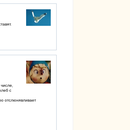
тавят.
 числе,
хлеб с
дро отслюнявливает