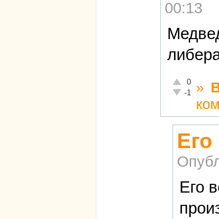
00:13
Медвед
либера
Отлично!
0
»
Неадекватно!
-1
ко
Его
Опубл
Его в
прои