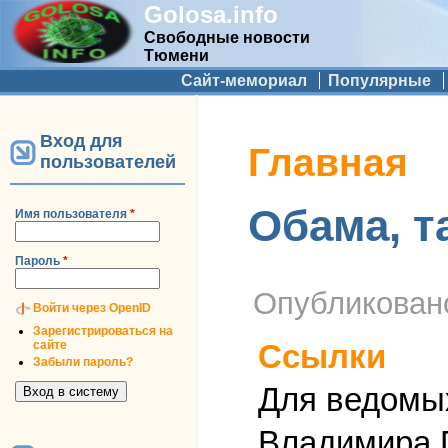
Golosa.info
Свободные новости
Тюмени
Дополнительное меню
Сайт-мемориал
Популярные
Вход для
Вы здесь
Главная
пользователей
Обама, т
Имя пользователя
*
Пароль
*
Опубликова
Войти через OpenID
Зарегистрироваться на
сайте
Ссылки
Забыли пароль?
Для ведомых
Владимира П