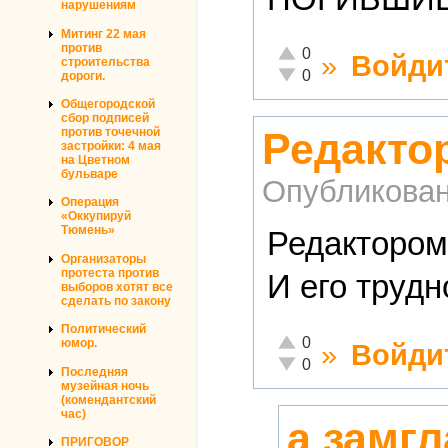
нарушениям
Митинг 22 мая
против
Отлично!
0
»
Войди
строительства
Неадекватно!
0
дороги.
Общегородской
сбор подписей
против точечной
Редакто
застройки: 4 мая
на Цветном
бульваре
Опубликова
Операция
«Оккупируй
Тюмень»
Редактором
Организаторы
протеста против
И его трудн
выборов хотят все
сделать по закону
Политический
Отлично!
0
юмор.
»
Войди
Неадекватно!
0
Последняя
музейная ночь
(комендантский
час)
а замг
ПРИГОВОР