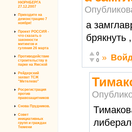
НЮРНБЕРГА
Опубликов
27.12.2007
Приходите на
демонстрацию 7
а замглав
ноября!
Проект РОССИЯ -
брякнуть ,
что сказать о
законности
митингов и
гуляния 26 марта
Отлично!
0
»
Войд
Противодействие
Неадекватно!
0
строительству в
парке на Ямской
Рейдерский
Тимак
захват ТСЖ
"Метелево"
Росрегистрация
Опублико
против
правозащитников
Снова Прудников.
Тимаков
Совет
инициативных
либерал
групп и граждан
Тюмени