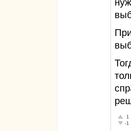
нуж
выб
При
выб
Тог
тол
спр
реш
Отличн
1
Неадек
-1