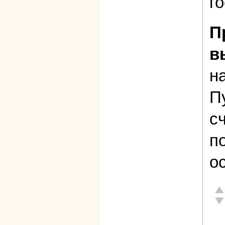
г
П
в
н
П
с
п
о
От
Не