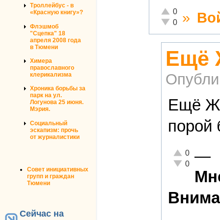
Троллейбус - в
Отлично!
0
«Красную книгу»?
»
Во
Неадекватно!
0
Флэшмоб
"Сцепка" 18
апреля 2008 года
в Тюмени
Ещё 
Химера
православного
Опубли
клерикализма
Хроника борьбы за
парк на ул.
Ещё Жи
Логунова 25 июня.
Мэрия.
порой 
Социальный
эскапизм: прочь
от журналистики
—
Отлично!
0
Неадекватно!
0
Совет инициативных
Мне
групп и граждан
Тюмени
Внима
Сейчас на