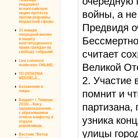
очередную 
поддержат
всероссийскую
войны, а не
акцию протеста
против реформы
бюджетной сферы
Предвидя о
31 января
очередной митинг
Бессмертно
в защиту
конституционного
права граждан на
считает со
своблду собраний
Live comment
Великой От
moderator. ONLINE.
TO OSTATNIA
2. Участие 
NEDZIELA...
Беззаконие в
помнит и чт
лицах
Бюджет г. Тюмени
партизана,
2010г. - Как у
здравоохранения
с образованием
узника конц
отняли конфетку и
отдали
дорожникам.
улицы город
Вестник "Ветер