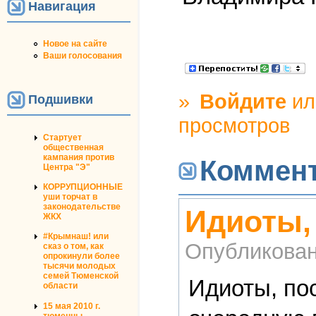
Навигация
Новое на сайте
Ваши голосования
»
Войдите
и
Подшивки
просмотров
Стартует
общественная
кампания против
Коммен
Центра "Э"
КОРРУПЦИОННЫЕ
уши торчат в
законодательстве
Идиоты,
ЖКХ
#Крымнаш! или
Опубликова
сказ о том, как
опрокинули более
тысячи молодых
семей Тюменской
Идиоты, по
области
15 мая 2010 г.
тюменцы