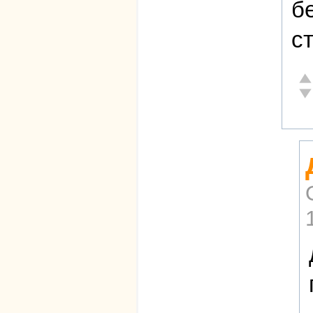
б
с
От
Не