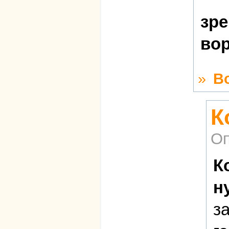
зре
во
»
В
К
Оп
К
н
з