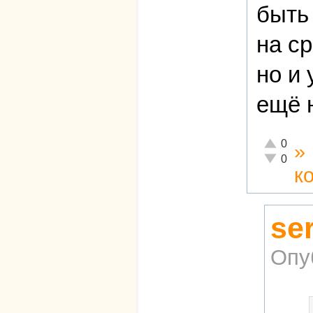
быть
на с
но и
ещё 
Отлично!
0
»
Неадекват
0
к
se
Опу