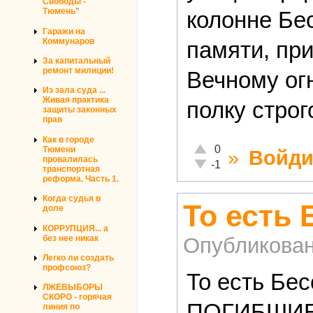
Свободы -
Тюмень"
колонне Бе
Гаражи на
Коммунаров
памяти, пр
За капитальный
ремонт милиции!
Вечному ог
Из зала суда ...
Живая практика
полку строг
защиты законных
прав
Как в городе
Отлично!
0
Тюмени
»
Войди
провалилась
Неадекватно!
-1
транспортная
реформа. Часть 1.
Когда судья в
То есть 
доле
КОРРУПЦИЯ... а
без нее никак
Опубликова
Легко ли создать
профсоюз?
То есть Бе
ЛЖЕВЫБОРЫ
СКОРО - горячая
ПОГИБШИЕ
линия по