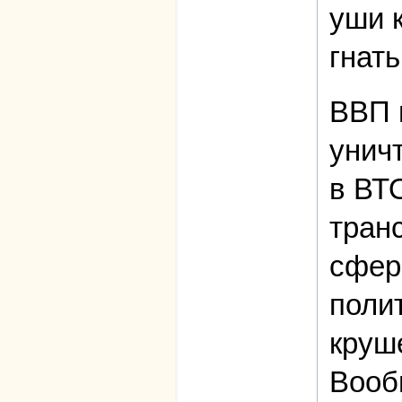
уши 
гнать
ВВП 
унич
в ВТ
тран
сфере
поли
круш
Вооб