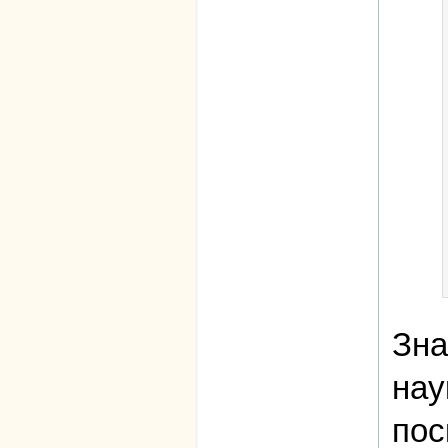
Зна
нау
пос