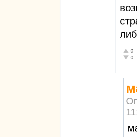
воз
стр
либ
Отличн
0
Неадек
0
м
Оп
11
м