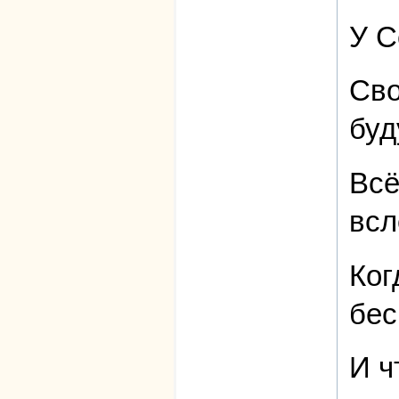
У С
Сво
буд
Всё
всл
Ког
бес
И ч