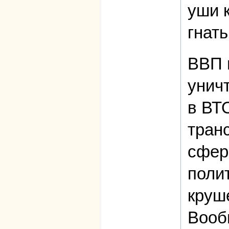
уши 
гнать
ВВП 
унич
в ВТ
тран
сфере
поли
круш
Вооб