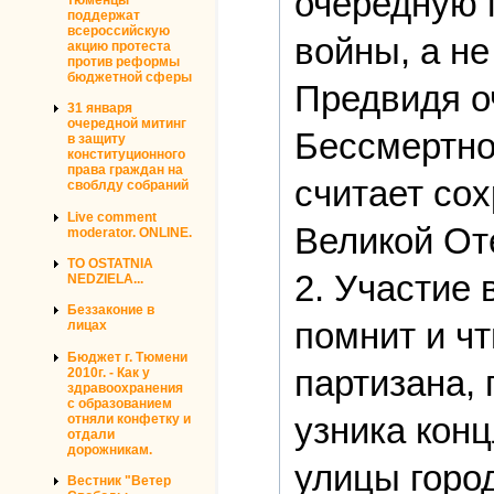
очередную 
поддержат
всероссийскую
войны, а не
акцию протеста
против реформы
бюджетной сферы
Предвидя о
31 января
очередной митинг
Бессмертно
в защиту
конституционного
права граждан на
считает со
своблду собраний
Live comment
Великой От
moderator. ONLINE.
TO OSTATNIA
2. Участие 
NEDZIELA...
Беззаконие в
помнит и чт
лицах
Бюджет г. Тюмени
партизана,
2010г. - Как у
здравоохранения
с образованием
узника конц
отняли конфетку и
отдали
дорожникам.
улицы город
Вестник "Ветер