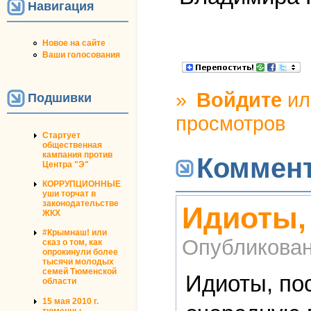
Навигация
Новое на сайте
Ваши голосования
»
Войдите
и
Подшивки
просмотров
Стартует
общественная
кампания против
Коммен
Центра "Э"
КОРРУПЦИОННЫЕ
уши торчат в
законодательстве
Идиоты,
ЖКХ
#Крымнаш! или
Опубликова
сказ о том, как
опрокинули более
тысячи молодых
семей Тюменской
Идиоты, по
области
15 мая 2010 г.
тюменцы