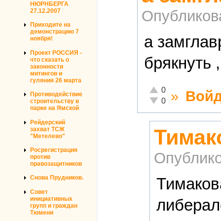
НЮРНБЕРГА
Опубликов
27.12.2007
Приходите на
демонстрацию 7
а замглав
ноября!
Проект РОССИЯ -
брякнуть ,
что сказать о
законности
митингов и
гуляния 26 марта
Отлично!
0
»
Войд
Противодействие
Неадекватно!
0
строительству в
парке на Ямской
Рейдерский
Тимак
захват ТСЖ
"Метелево"
Росрегистрация
Опублико
против
правозащитников
Снова Прудников.
Тимаков
Совет
инициативных
либерал
групп и граждан
Тюмени