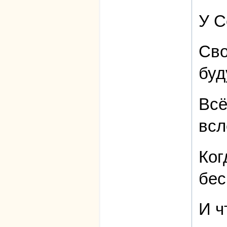
У С
Сво
буд
Всё
всл
Ког
бес
И ч