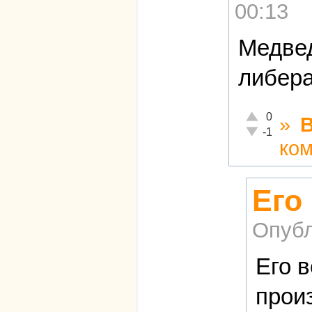
00:13
Медвед
либера
Отлично!
0
»
Неадекватно!
-1
ко
Его
Опубл
Его в
прои