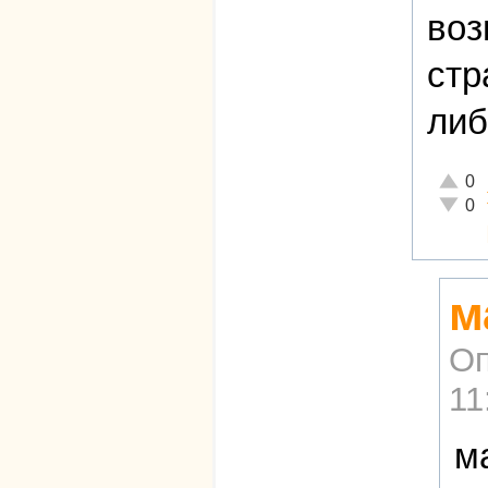
воз
стр
либ
Отличн
0
Неадек
0
м
Оп
11
м