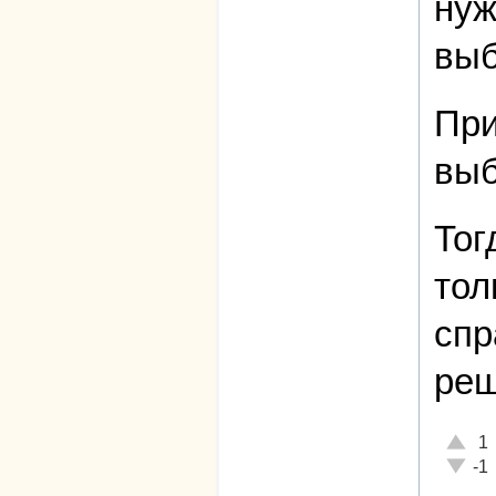
нуж
выб
При
выб
Тог
тол
спр
реш
Отличн
1
Неадек
-1