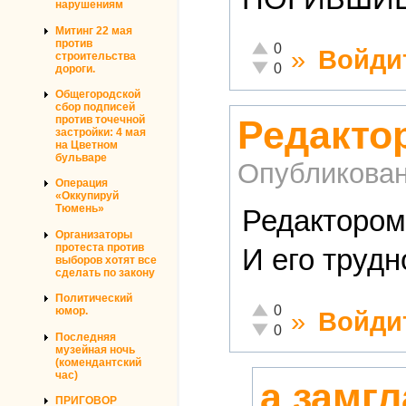
нарушениям
Митинг 22 мая
против
Отлично!
0
»
Войди
строительства
Неадекватно!
0
дороги.
Общегородской
сбор подписей
против точечной
Редакто
застройки: 4 мая
на Цветном
бульваре
Опубликова
Операция
«Оккупируй
Тюмень»
Редактором
Организаторы
протеста против
И его трудн
выборов хотят все
сделать по закону
Политический
Отлично!
0
юмор.
»
Войди
Неадекватно!
0
Последняя
музейная ночь
(комендантский
час)
а замг
ПРИГОВОР