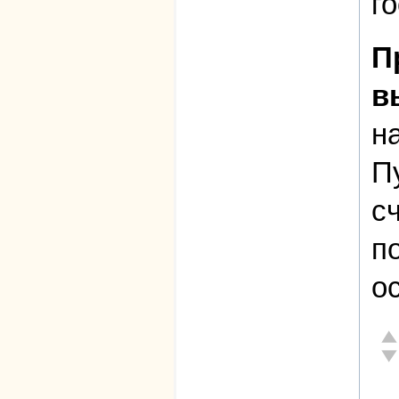
г
П
в
н
П
с
п
о
От
Не