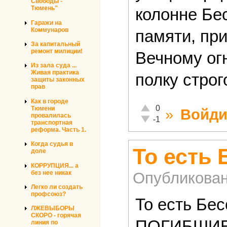
Свободы -
Тюмень"
колонне Бе
Гаражи на
Коммунаров
памяти, пр
За капитальный
ремонт милиции!
Вечному ог
Из зала суда ...
Живая практика
полку строг
защиты законных
прав
Как в городе
Отлично!
0
Тюмени
»
Войди
провалилась
Неадекватно!
-1
транспортная
реформа. Часть 1.
Когда судья в
То есть 
доле
КОРРУПЦИЯ... а
без нее никак
Опубликова
Легко ли создать
профсоюз?
То есть Бе
ЛЖЕВЫБОРЫ
СКОРО - горячая
ПОГИБШИЕ
линия по