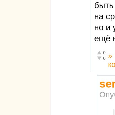
быть
на с
но и
ещё 
Отлично!
0
»
Неадекват
0
к
se
Опу