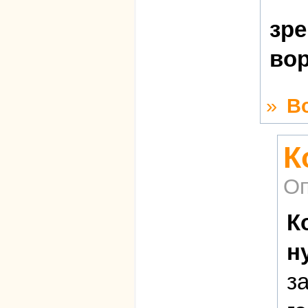
зре
во
»
В
К
Оп
К
н
з