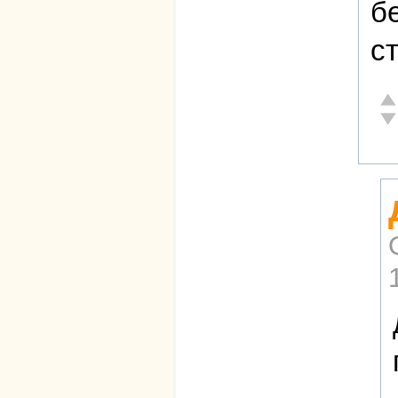
б
с
От
Не