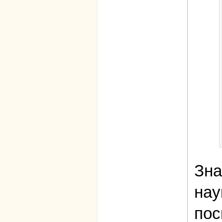
Зна
нау
пос