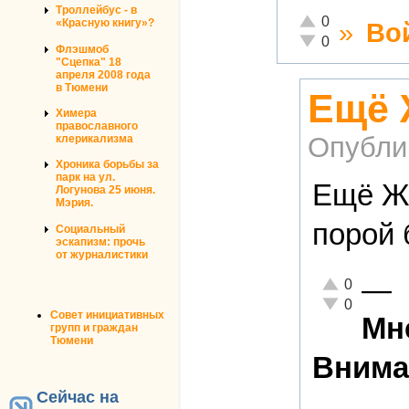
Троллейбус - в
Отлично!
0
«Красную книгу»?
»
Во
Неадекватно!
0
Флэшмоб
"Сцепка" 18
апреля 2008 года
в Тюмени
Ещё 
Химера
православного
Опубли
клерикализма
Хроника борьбы за
парк на ул.
Ещё Жи
Логунова 25 июня.
Мэрия.
порой 
Социальный
эскапизм: прочь
от журналистики
—
Отлично!
0
Неадекватно!
0
Совет инициативных
Мне
групп и граждан
Тюмени
Внима
Сейчас на