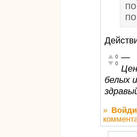
по
по
Действ
—
Отлично!
0
Неадекватно!
0
Цен
белых и
здравы
»
Войди
коммент