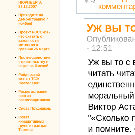
Неадекватно!
-2
НЮРНБЕРГА
коммента
27.12.2007
Приходите на
демонстрацию 7
Уж вы т
ноября!
Проект РОССИЯ -
что сказать о
Опубликова
законности
митингов и
- 12:51
гуляния 26 марта
Противодействие
Уж вы то с
строительству в
парке на Ямской
читать чит
Рейдерский
захват ТСЖ
единственн
"Метелево"
Росрегистрация
моральный 
против
правозащитников
Виктор Аст
Снова Прудников.
"«Сколько 
Совет
инициативных
групп и граждан
и помните.
Тюмени