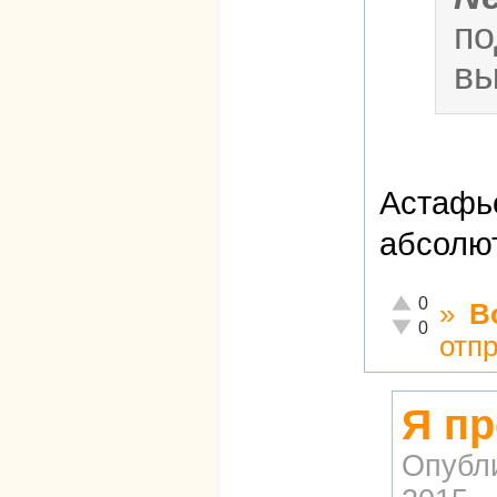
по
вы
Астафье
абсолют
Отлично!
0
»
В
Неадекватно!
0
отп
Я пр
Опубл