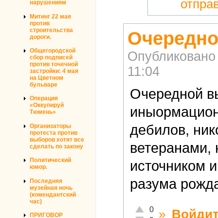
отпра
нарушениям
Митинг 22 мая
против
строительства
Очередно
дороги.
Общегородской
Опубликовано
сбор подписей
против точечной
11:04
застройки: 4 мая
на Цветном
бульваре
Очередной в
Операция
«Оккупируй
иныормацион
Тюмень»
дебилов, ни
Организаторы
протеста против
выборов хотят все
ветеранами,
сделать по закону
Политический
источником 
юмор.
разума рожда
Последняя
музейная ночь
(комендантский
час)
Отлично!
0
»
Войди
ПРИГОВОР