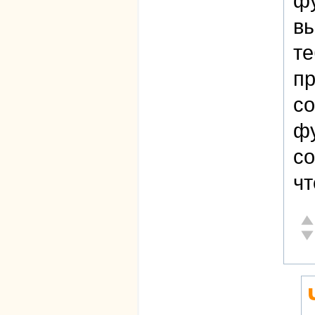
фу
вы
те
пр
со
фу
со
чт
От
Не