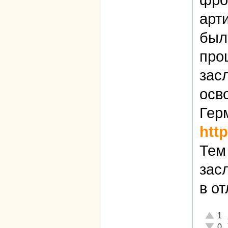
фро
арт
был
про
зас
осв
Гер
htt
Тем
зас
в о
Отличн
1
Неадек
0