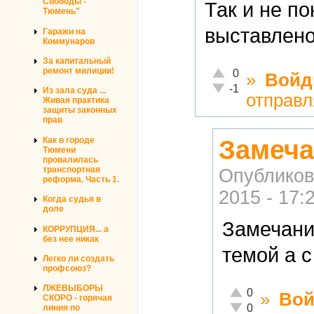
Свободы -
Так и не п
Тюмень"
выставлено
Гаражи на
Коммунаров
За капитальный
Отлично!
ремонт милиции!
0
»
Войд
Неадекватно!
-1
Из зала суда ...
отправл
Живая практика
защиты законных
прав
Замеча
Как в городе
Тюмени
провалилась
транспортная
Опубликов
реформа. Часть 1.
2015 - 17:
Когда судья в
доле
Замечани
КОРРУПЦИЯ... а
без нее никак
темой а 
Легко ли создать
профсоюз?
ЛЖЕВЫБОРЫ
Отлично!
0
»
Вой
СКОРО - горячая
Неадекватно!
0
линия по