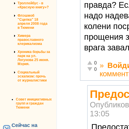
правда? Ес
Троллейбус - в
«Красную книгу»?
надо надев
Флэшмоб
"Сцепка" 18
апреля 2008 года
колени пос
в Тюмени
прощения з
Химера
православного
клерикализма
врага зава
Хроника борьбы за
парк на ул.
Логунова 25 июня.
Отлично!
0
»
Войд
Мэрия.
Неадекватно!
0
коммент
Социальный
эскапизм: прочь
от журналистики
Предос
Совет инициативных
Опубликов
групп и граждан
Тюмени
13:05
Сейчас на
Предоста