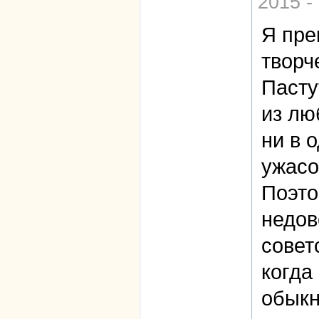
2015 -
Я пре
творч
Пасту
из лю
ни в 
ужасо
Поэто
недов
совет
когда
обыкн