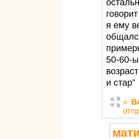
осталь
говорит
я ему в
общался
пример
50-60-ы
возраст
и стар"
Отлично!
0
»
В
Неадекватно!
0
отп
мати