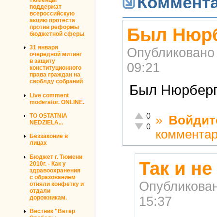
Коммент
поддержат
всероссийскую
акцию протеста
против реформы
Был Нюрб
бюджетной сферы
31 января
Опубликовано
очередной митинг
в защиту
09:21
конституционного
права граждан на
своблду собраний
Был Нюрбергс
Live comment
moderator. ONLINE.
Отлично!
0
TO OSTATNIA
»
Войдит
NEDZIELA...
Неадекватно!
0
коммента
Беззаконие в
лицах
Бюджет г. Тюмени
Так и не
2010г. - Как у
здравоохранения
с образованием
Опубликова
отняли конфетку и
отдали
дорожникам.
15:37
Вестник "Ветер