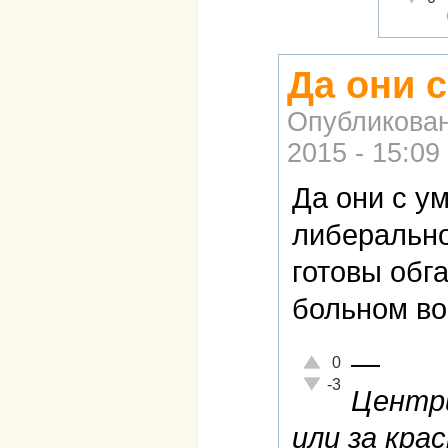
Да они 
Опубликова
2015 - 15:09
Да они с у
либерально
готовы обга
больном во
—
Отлично!
0
Неадекватно!
-3
Центри
или за крас