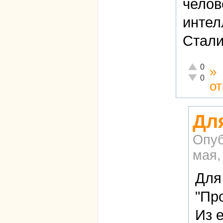
челов
интел
Стали
Отлично!
0
»
Неадекват
0
о
Дл
Опуб
мая,
Для
"Пр
Из 