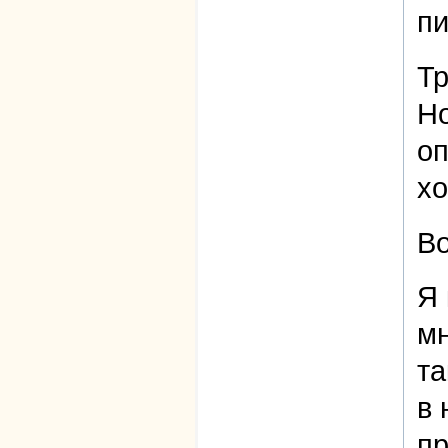
пи
Тр
Но
оп
хо
Во
Я 
мн
та
в 
пр