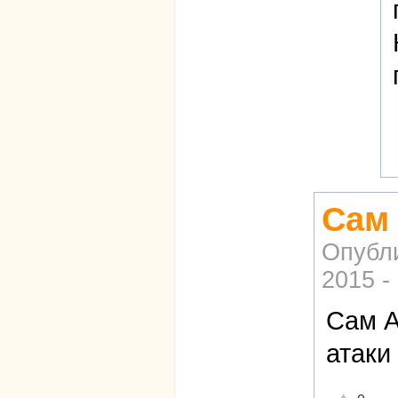
Сам
Опубл
2015 -
Сам А
атаки
Отлично!