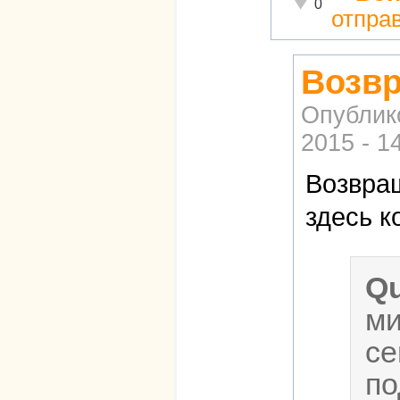
Неадекватно!
0
отпра
Возвр
Опублик
2015 - 1
Возвращ
здесь 
Q
ми
с
по