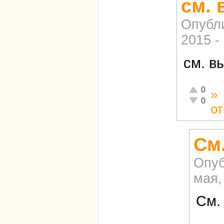
см.
Опубл
2015 -
см. в
Отлично!
0
»
Неадекват
0
о
См
Опуб
мая,
См.