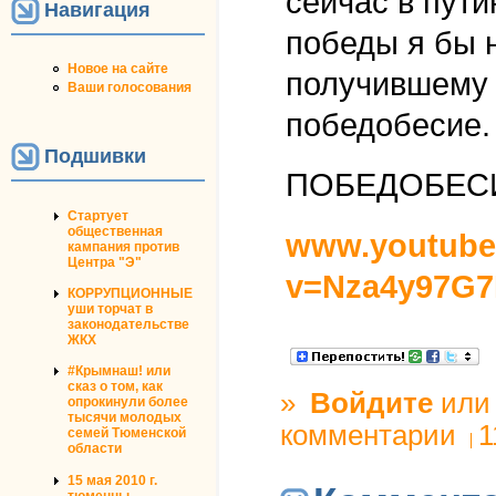
сейчас в пут
Навигация
победы я бы 
Новое на сайте
получившему 
Ваши голосования
победобесие.
Подшивки
ПОБЕДОБЕС
Стартует
общественная
www.youtube
кампания против
Центра "Э"
v=Nza4y97G7
КОРРУПЦИОННЫЕ
уши торчат в
законодательстве
ЖКХ
#Крымнаш! или
сказ о том, как
»
Войдите
ил
опрокинули более
тысячи молодых
комментарии
1
семей Тюменской
области
15 мая 2010 г.
тюменцы