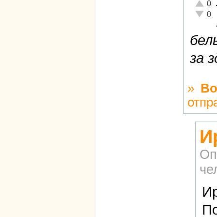
Отличн
0
Неадек
0
бел
за 
»
Во
отпр
И
Оп
че
Ир
По