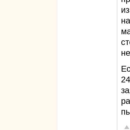
из
на
ма
ст
не
Ес
24
за
ра
пы
От