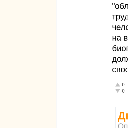
"об
тру
чел
на 
био
дол
сво
Отличн
0
Неадек
0
Д
Оп