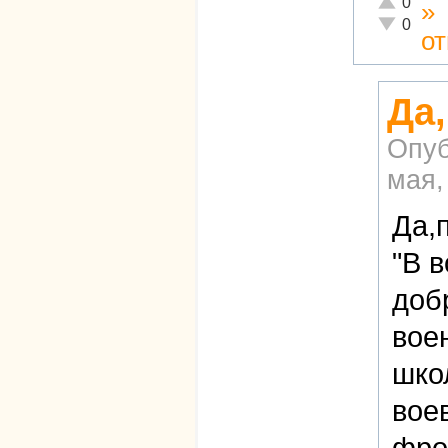
0
»
Неадекват
0
о
Да,
Опуб
мая,
Да,
"В 
доб
вое
шко
вое