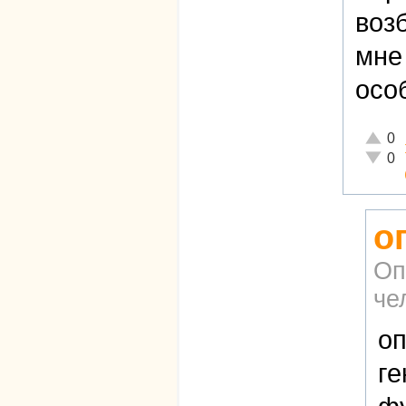
воз
мне
осо
Отличн
0
Неадек
0
о
Оп
че
оп
ге