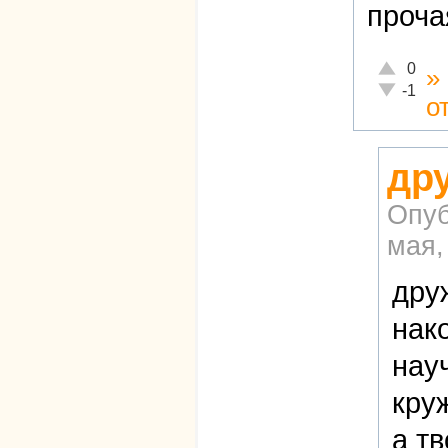
проча
Отлично!
0
»
Неадекват
-1
о
др
Опуб
мая,
дру
нак
нау
кру
а т