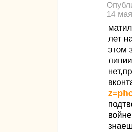
Опубл
14 мая
матил
лет н
этом 
линии
нет,п
вконт
z=pho
подтв
войне
знаеш