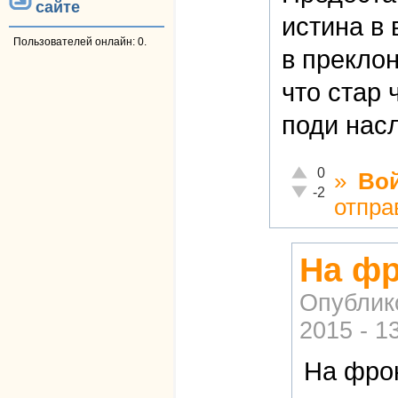
сайте
истина в
Пользователей онлайн: 0.
в преклон
что стар
поди насл
Отлично!
0
»
Во
Неадекватно!
-2
отпра
На фр
Опублик
2015 - 1
На фрон