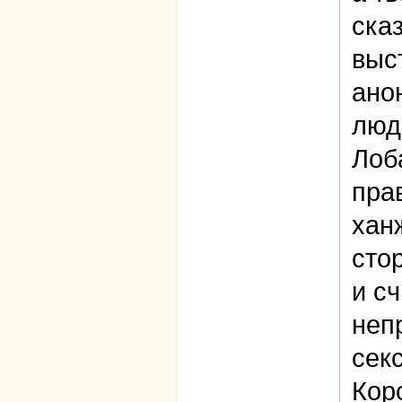
ска
выс
ано
люд
Лоб
пра
хан
сто
и с
неп
сек
Кор