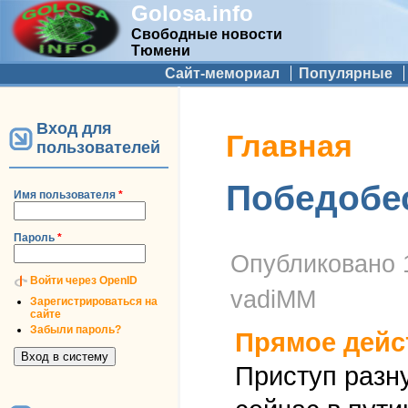
Golosa.info
Свободные новости
Тюмени
Дополнительное меню
Сайт-мемориал
Популярные
Вход для
Вы здесь
Главная
пользователей
Победобес
Имя пользователя
*
Пароль
*
Опубликовано
Войти через OpenID
vadiMM
Зарегистрироваться на
сайте
Забыли пароль?
Прямое дейс
Приступ разн