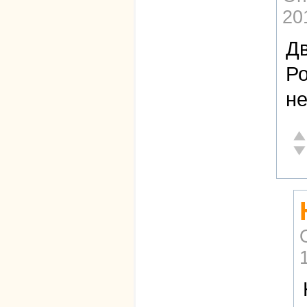
20
Дв
Ро
не
От
Не