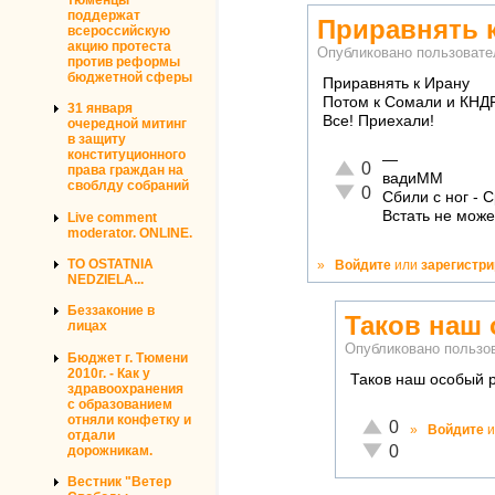
поддержат
Приравнять к
всероссийскую
акцию протеста
Опубликовано пользоват
против реформы
бюджетной сферы
Приравнять к Ирану
Потом к Сомали и КНД
31 января
Все! Приехали!
очередной митинг
в защиту
конституционного
—
Отлично!
0
права граждан на
вадиММ
своблду собраний
Неадекватно!
0
Сбили с ног - 
Встать не може
Live comment
moderator. ONLINE.
TO OSTATNIA
»
Войдите
или
зарегистр
NEDZIELA...
Беззаконие в
Таков наш
лицах
Опубликовано польз
Бюджет г. Тюмени
2010г. - Как у
Таков наш особый р
здравоохранения
с образованием
отняли конфетку и
Отлично!
0
»
Войдите
и
отдали
Неадекватно!
0
дорожникам.
Вестник "Ветер