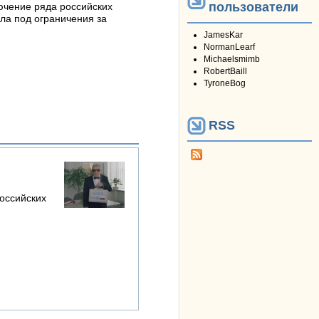
пользователи
ючение ряда российских
ла под ограничения за
JamesKar
NormanLearf
Michaelsmimb
RobertBaill
TyroneBog
RSS
оссийских