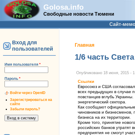
Golosa.info
Свободные новости Тюмени
Дополнительное меню
Сайт-мем
Вход для
Вы здесь
Главная
пользователей
1/6 часть Свет
Имя пользователя
*
Опубликовано
18 июня, 2015 - 1
Пароль
*
Ссылки
Евросоюз и США согласовали
всех предыдущих в случае 
Войти через OpenID
повстанцев вглубь Украины.
Зарегистрироваться на
энергетический сектора.
сайте
Как сообщают официальные а
Забыли пароль?
чиновников и бизнесменов, 
бизнеса на их территории.
Кроме того, принятие нового
российских банков утратят
предприятия не смогут учас