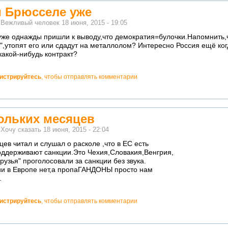
и Брюсселе уже
м
Вежливый человек
18 июня, 2015 - 19:05
уже однажды пришли к выводу,что демократия=булочки.Напомнить,ч
,утопят его или сдадут на металлолом? Интересно Россия ещё ког
какой-нибудь контракт?
гистрируйтесь
, чтобы отправлять комментарии
ольких месяцев
м
Хочу сказать
18 июня, 2015 - 22:04
ев читал и слушал о расколе ,что в ЕС есть
поддерживают санкции.Это Чехия,Словакия,Венгрия,
рузья" проголосовали за санкции без звука.
сии в Европе нет,а пропаГАНДОНЫ просто нам
.
гистрируйтесь
, чтобы отправлять комментарии