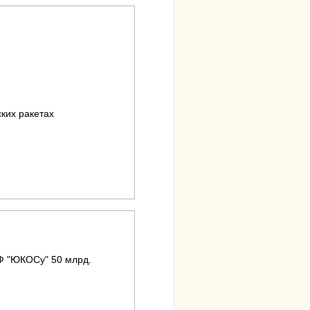
ких ракетах
РФ "ЮКОСу" 50 млрд.