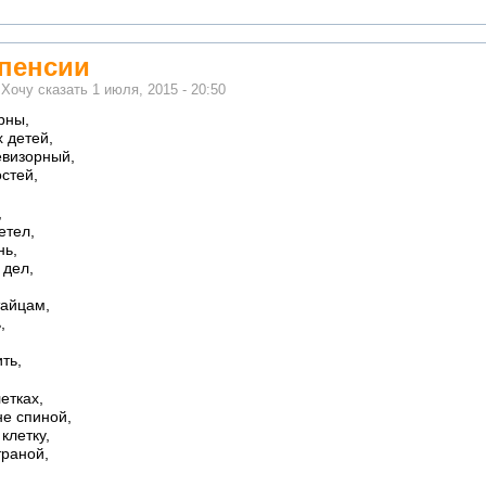
 пенсии
м
Хочу сказать
1 июля, 2015 - 20:50
рны,
 детей,
евизорный,
остей,
,
етел,
нь,
 дел,
тайцам,
,
ть,
етках,
не спиной,
клетку,
траной,