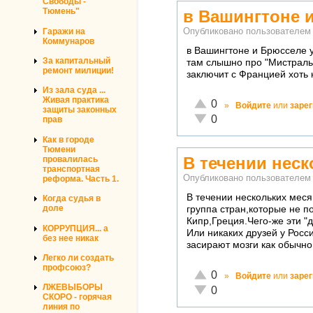
Свободы -
Тюмень"
в Вашингтоне 
Гаражи на
Опубликовано пользователе
Коммунаров
в Вашингтоне и Брюсселе 
За капитальный
там слышно про "Мистраль"
ремонт милиции!
заключит с Францией хоть 
Из зала суда ...
Живая практика
Отлично!
0
»
Войдите
или
заре
защиты законных
Неадекватно!
0
прав
Как в городе
Тюмени
В течении неск
провалилась
транспортная
Опубликовано пользователе
реформа. Часть 1.
В течении нескольких месяц
Когда судья в
доле
группа стран,которые не 
Кипр,Греция.Чего-же эти "д
КОРРУПЦИЯ... а
Или никаких друзей у Рос
без нее никак
засирают мозги как обычно
Легко ли создать
профсоюз?
Отлично!
0
»
Войдите
или
заре
ЛЖЕВЫБОРЫ
Неадекватно!
0
СКОРО - горячая
линия по