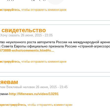
гистрируйтесь
, чтобы отправлять комментарии
о свидетельство
м
Хочу сказать
26 июня, 2015 - 23:05
тво неуклонного роста авторитета России на международной арене
 Совета Европы официально признала Россию «страной-агрессор
1573888-echo/comments.html#c...
гистрируйтесь
, чтобы отправлять комментарии
зяевам
елем
Вежливый человек
26 июня, 2015 - 23:45
омни-
http://lifenews.ru/video/13291
арегистрируйтесь
, чтобы отправлять комментарии