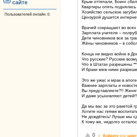
Крым оттяпали, Боинг сбил
сайте
Квартиры опять поднялись 
Хозяйство сельское загуби
Пользователей онлайн: 0.
Цензурой душится интернет
Врачей сокращают во всех
Зарплата учителя – полруб
Дети чиновников все за гр
Жёны чиновников – в собо
Конца не видно войне в Д
Что русские? Русские воз
Что в Штатах разрешены **
И браки меж ними разреш
Это же ужас и мрак в апоге
Важнее зарплаты и новост
Вы представляете?!! Женятс
И даже усыновляют детей!!
Да мы вас за это ракетой г
Хотите нас геями воспитат
Не дождётесь! Лучше мы с
К тому же, недолго осталос
Отлично!
0
»
Войдите
или
заре