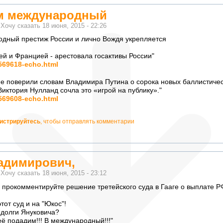
ем международный
м
Хочу сказать
18 июня, 2015 - 22:26
дный престиж России и лично Вождя укрепляется
ией и Францией - арестовала госактивы России"
1569618-echo.html
е поверили словам Владимира Путина о сорока новых баллистичес
иктория Нулланд сочла это «игрой на публику»."
1569608-echo.html
гистрируйтесь
, чтобы отправлять комментарии
адимирович,
м
Хочу сказать
18 июня, 2015 - 23:12
 прокомментируйте решение третейского суда в Гааге о выплате 
тот суд и на "Юкос"!
т долги Януковича?
неё подадим!!! В международный!!!"