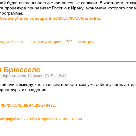
ий будут введены жесткие финансовые санкции. В частности, откл
та процедура приравняет Россию к Ирану, экономика которого попа
программы.
//www.nytimes.com/aponline/2015/06/18/us/politi...
сь
, чтобы отправлять комментарии
709 просмотров
и Брюсселе
м
Ши́рли-мы́рли
18 июня, 2015 - 18:48
пришли к выводу, что главным недостатком уже действующих антир
процедуры их введения.
18/06/2015/558297a09a7947...
гистрируйтесь
, чтобы отправлять комментарии