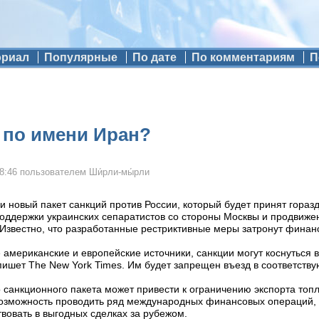
ориал
Популярные
По дате
По комментариям
П
а по имени Иран?
8:46
пользователем
Ши́рли-мы́рли
 новый пакет санкций против России, который будет принят гораз
поддержки украинских сепаратистов со стороны Москвы и продвиже
 Известно, что разработанные рестриктивные меры затронут финан
мериканские и европейские источники, санкции могут коснуться 
пишет The New York Times. Им будет запрещен въезд в соответств
 санкционного пакета может привести к ограничению экспорта топл
 возможность проводить ряд международных финансовых операций,
твовать в выгодных сделках за рубежом.