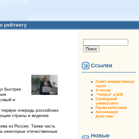
о рейтингу
Форма поиска
Поиск
Ссылки
Совет инициативных
групп
до быстрее
А-песни
ния
"Голоса" в ЖЖ
Свободный
совый и
университет
Права работника
в первую очередь российских
Автономное
ующие страны и ведение
Действие
ива из России. Также часть
 а некоторые отечественные
Новые