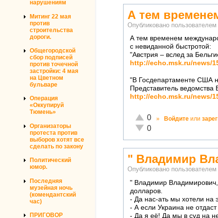
нарушениям
А тем времен
Митинг 22 мая
против
Опубликовано пользователе
строительства
дороги.
А тем временем междунаро
с невиданной быстротой:
Общегородской
"Австрия – вслед за Бельг
сбор подписей
http://echo.msk.ru/news/
против точечной
застройки: 4 мая
на Цветном
"В Госдепартаменте США н
бульваре
Представитель ведомства В
http://echo.msk.ru/news/
Операция
«Оккупируй
Тюмень»
Отлично!
0
»
Войдите
или
заре
Организаторы
Неадекватно!
0
протеста против
выборов хотят все
сделать по закону
" Владимир Вл
Политический
юмор.
Опубликовано пользователе
Последняя
" Владимир Владимирович,
музейная ночь
долларов.
(комендантский
- Да нас-ать мы хотели на э
час)
- А если Украина не отдас
ПРИГОВОР
- Да я её! Да мы в суд на 