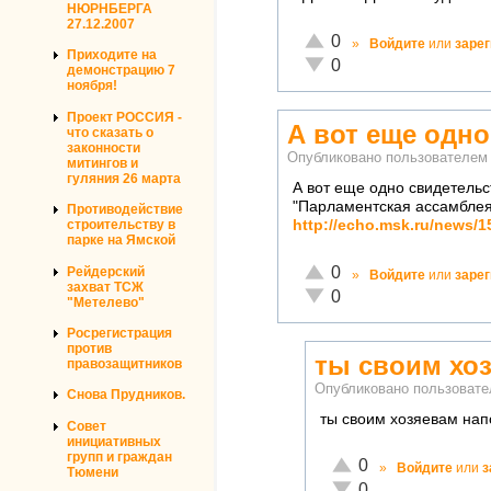
НЮРНБЕРГА
27.12.2007
Отлично!
0
»
Войдите
или
заре
Приходите на
Неадекватно!
0
демонстрацию 7
ноября!
Проект РОССИЯ -
А вот еще одн
что сказать о
законности
Опубликовано пользователе
митингов и
гуляния 26 марта
А вот еще одно свидетельс
"Парламентская ассамблея
Противодействие
http://echo.msk.ru/news/
строительству в
парке на Ямской
Отлично!
0
Рейдерский
»
Войдите
или
заре
захват ТСЖ
Неадекватно!
0
"Метелево"
Росрегистрация
против
ты своим хо
правозащитников
Опубликовано пользоват
Снова Прудников.
ты своим хозяевам нап
Совет
инициативных
групп и граждан
Отлично!
0
»
Войдите
или
з
Тюмени
Неадекватно!
0