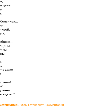
и,
в цене,
ли,
,
 больницах,
ля,
аницей,
лях,
онбассе…
мущены,
*асы,
ены!
е!
ей!
я геи!!!
!
рохнем!
ь?
дохнем!
ь ждать. "
гистрируйтесь
, чтобы отправлять комментарии