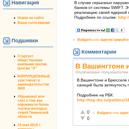
Навигация
В случае серьезных нарушен
банков от системы SWIFT. Э
реализацию своей ядерной 
Подробнее по ссылке:
http:
Новое на сайте
Ваши голосования
»
Войдите
или
зарегистрируйте
Подшивки
Комментарии
Стартует
общественная
кампания против
​В Вашингтоне 
Центра "Э"
Опубликовано пользователе
КОРРУПЦИОННЫЕ
​В Вашингтоне и Брюсселе 
уши торчат в
законодательстве
санкций была затянутость 
ЖКХ
Подробнее на РБК:
#Крымнаш! или
http://top.rbc.ru/politics/
сказ о том, как
опрокинули более
тысячи молодых
Отлично!
0
семей Тюменской
»
Войдите
или
заре
области
Неадекватно!
0
15 мая 2010 г.
тюменцы