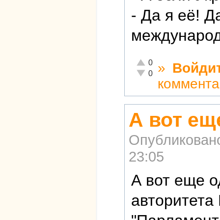
- Да я её! Д
международ
Отлично!
0
»
Войди
Неадекватно!
0
коммента
А вот ещ
Опубликован
23:05
А вот еще о
авторитета