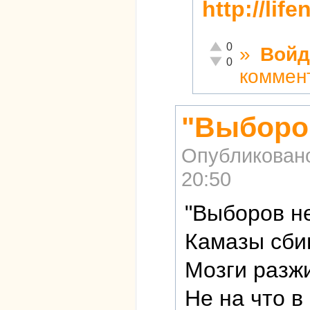
http://lif
Отлично!
0
»
Войд
Неадекватно!
0
коммен
"Выборов
Опубликован
20:50
"Выборов не
Камазы сбив
Мозги разж
Не на что в 