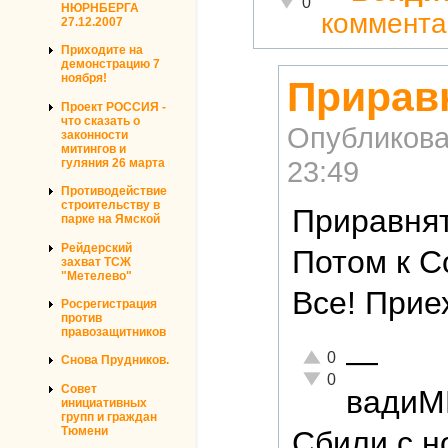
0
НЮРНБЕРГА
коммента
27.12.2007
Приходите на
демонстрацию 7
ноября!
Приравн
Проект РОССИЯ -
что сказать о
Опубликова
законности
митингов и
23:49
гуляния 26 марта
Противодействие
строительству в
Приравнят
парке на Ямской
Рейдерский
Потом к 
захват ТСЖ
"Метелево"
Все! Прие
Росрегистрация
против
правозащитников
—
Отлично!
0
Снова Прудников.
Неадекватно!
0
Совет
вади
инициативных
групп и граждан
Тюмени
Сбили с н