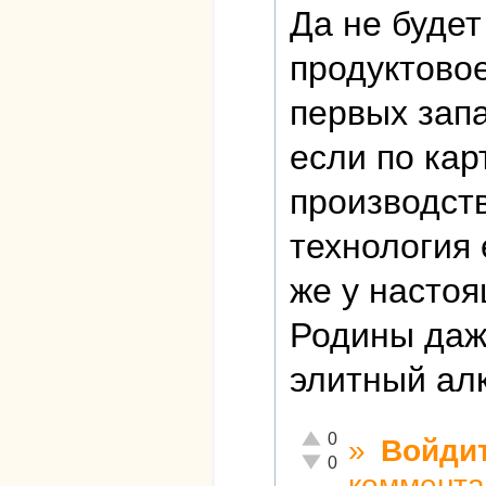
Да не будет
продуктовое
первых запа
если по кар
производств
технология
же у настоя
Родины даж
элитный алк
Отлично!
0
»
Войди
Неадекватно!
0
коммента