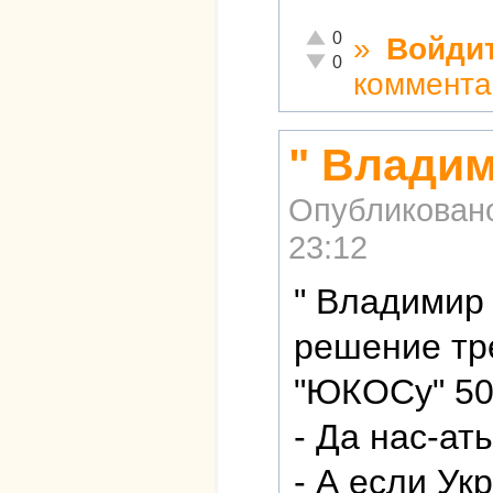
Отлично!
0
»
Войди
Неадекватно!
0
коммента
" Влади
Опубликован
23:12
" Владимир
решение тре
"ЮКОСу" 50
- Да нас-ат
- А если Ук