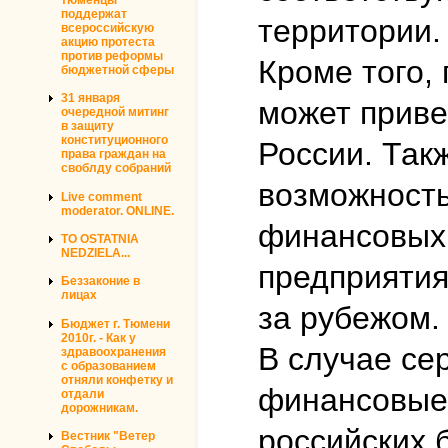
поддержат
территории.
всероссийскую
акцию протеста
против реформы
Кроме того,
бюджетной сферы
31 января
может приве
очередной митинг
в защиту
конституционного
России. Так
права граждан на
своблду собраний
возможност
Live comment
moderator. ONLINE.
финансовых 
TO OSTATNIA
NEDZIELA...
предприятия
Беззаконие в
лицах
за рубежом.
Бюджет г. Тюмени
2010г. - Как у
В случае се
здравоохранения
с образованием
отняли конфетку и
финансовые 
отдали
дорожникам.
российских 
Вестник "Ветер