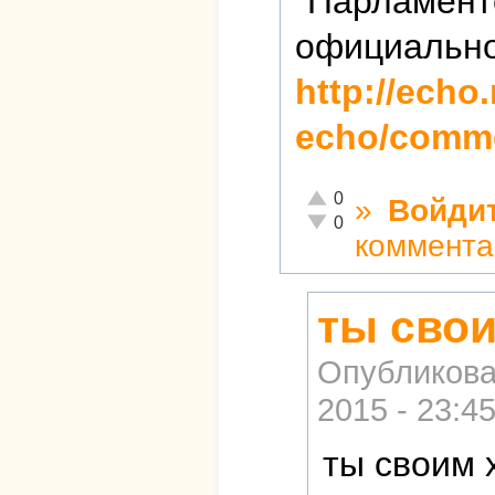
"Парламент
официально
http://echo
echo/comme
Отлично!
0
»
Войди
Неадекватно!
0
коммента
ты сво
Опубликова
2015 - 23:4
ты своим 