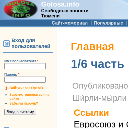
Golosa.info
Свободные новости
Тюмени
Дополнительное меню
Сайт-мемориал
Популярные
Вход для
Вы здесь
Главная
пользователей
1/6 част
Имя пользователя
*
Пароль
*
Опубликован
Войти через OpenID
Зарегистрироваться на
Ши́рли-мы́рли
сайте
Забыли пароль?
Ссылки
Евросоюз и 