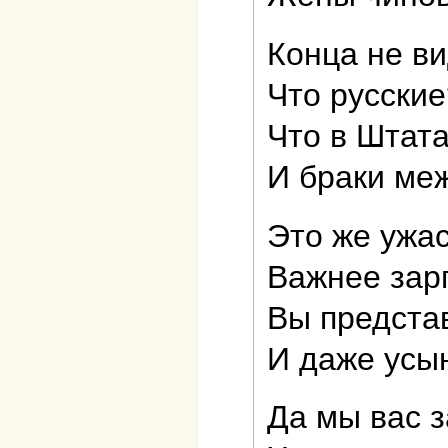
Конца не в
Что русски
Что в Штата
И браки ме
Это же ужас
Важнее зар
Вы представ
И даже усын
Да мы вас з