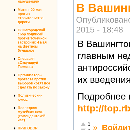
нарушениям
​В Вашин
Митинг 22 мая
против
Опубликован
строительства
дороги.
2015 - 18:48
Общегородской
сбор подписей
против точечной
​В Вашингто
застройки: 4 мая
на Цветном
бульваре
главным не
Операция
«Оккупируй
антироссий
Тюмень»
Организаторы
их введения
протеста против
выборов хотят все
сделать по закону
Подробнее 
Политический
юмор.
http://top.r
Последняя
музейная ночь
(комендантский
час)
Отлично!
0
»
Войди
ПРИГОВОР
Неадекватно!