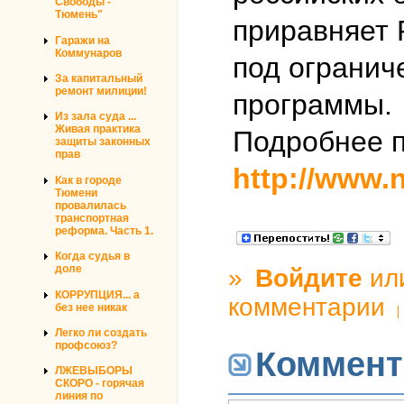
Свободы -
Тюмень"
приравняет 
Гаражи на
Коммунаров
под огранич
За капитальный
ремонт милиции!
программы.
Из зала суда ...
Живая практика
Подробнее п
защиты законных
прав
http://www.n
Как в городе
Тюмени
провалилась
транспортная
реформа. Часть 1.
Когда судья в
доле
»
Войдите
ил
КОРРУПЦИЯ... а
комментарии
без нее никак
Легко ли создать
профсоюз?
Коммент
ЛЖЕВЫБОРЫ
СКОРО - горячая
линия по