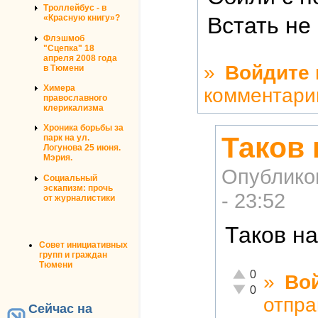
Троллейбус - в
«Красную книгу»?
Встать не
Флэшмоб
"Сцепка" 18
апреля 2008 года
»
Войдите
в Тюмени
Химера
комментари
православного
клерикализма
Хроника борьбы за
Таков
парк на ул.
Логунова 25 июня.
Мэрия.
Опублико
Социальный
эскапизм: прочь
- 23:52
от журналистики
Таков на
Совет инициативных
групп и граждан
Тюмени
Отлично!
0
»
Во
Неадекватно!
0
отпра
Сейчас на