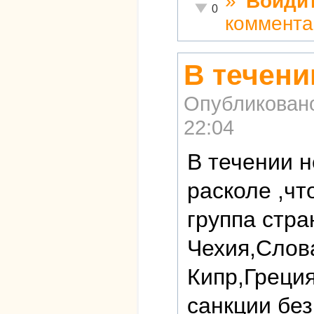
»
Войди
Неадекватно!
0
коммента
В течени
Опубликован
22:04
В течении н
расколе ,чт
группа стр
Чехия,Слов
Кипр,Греция
санкции без