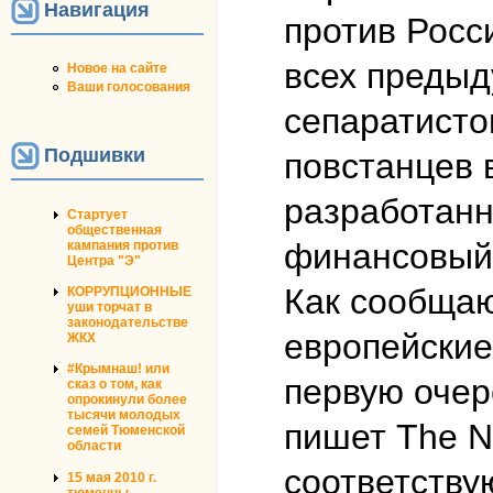
Навигация
против Росс
всех предыд
Новое на сайте
Ваши голосования
сепаратисто
Подшивки
повстанцев 
разработанн
Стартует
общественная
финансовый 
кампания против
Центра "Э"
Как сообща
КОРРУПЦИОННЫЕ
уши торчат в
законодательстве
европейские
ЖКХ
#Крымнаш! или
первую очер
сказ о том, как
опрокинули более
тысячи молодых
пишет The N
семей Тюменской
области
соответству
15 мая 2010 г.
тюменцы