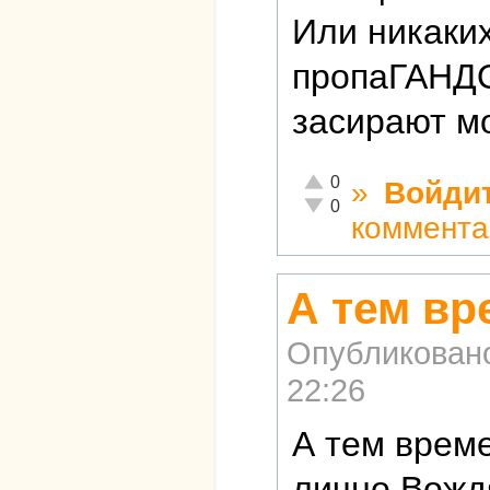
Или никаких
пропаГАНД
засирают мо
Отлично!
0
»
Войди
Неадекватно!
0
коммента
А тем в
Опубликован
22:26
А тем врем
лично Вожд