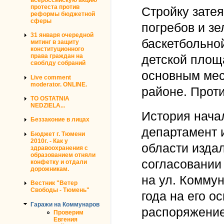
протеста против
Стройку затея
реформы бюджетной
сферы
погребов и з
31 января очередной
баскетбольной
митинг в защиту
конституционного
детской площ
права граждан на
своблду собраний
основным мес
Live comment
moderator. ONLINE.
районе. Проти
TO OSTATNIA
NEDZIELA...
История начал
Беззаконие в лицах
департамент
Бюджет г. Тюмени
2010г. - Как у
области изда
здравоохранения с
образованием отняли
согласовании
конфетку и отдали
дорожникам.
на ул. Коммун
Вестник "Ветер
Свободы - Тюмень"
года на его о
Гаражи на Коммунаров
распоряжение
Проверим
Евгения