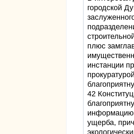
городской Ду
заслуженног
подразделен
строительной
плюс замгла
имущественн
инстанции п
прокуратурой
благоприятну
42 Конституц
благоприятн
информацию 
ущерба, при
экологическ