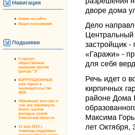
разрешения н
Навигация
дворе дома ул
Новое на сайте
Дело направл
Ваши голосования
Центральный 
Подшивки
застройщик -
«Гаражи» - пр
Стартует
для себя верд
общественная
кампания против
Центра "Э"
Речь идет о 
КОРРУПЦИОННЫЕ
уши торчат в
кирпичных гар
законодательстве
ЖКХ
районе Дома 
#Крымнаш! или сказ о
том, как опрокинули
образованного
более тысячи
молодых семей
Максима Горько
Тюменской области
лет Октября, 
15 мая 2010 г.
тюменцы поддержат
всероссийскую акцию