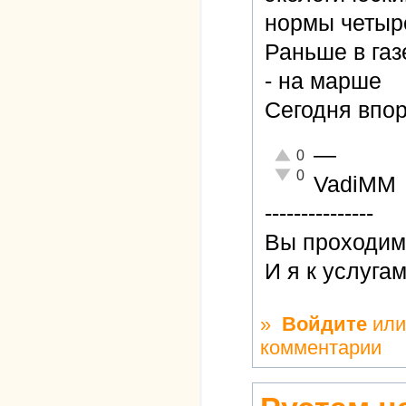
нормы четыре
Раньше в газ
- на марше
Сегодня впо
—
Отлично!
0
Неадекватно!
0
VadiMM
---------------
Вы проходиме
И я к услуга
»
Войдите
ил
комментарии