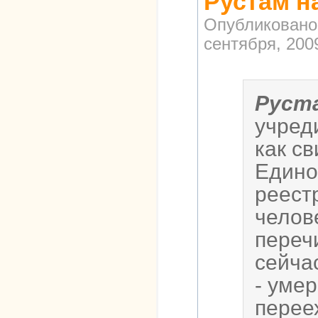
Рустам н
Опубликовано
сентября, 2009
Руст
учред
как с
Едино
реест
челов
переч
сейча
- уме
перее