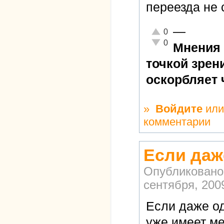
переезда не 
—
Отлично!
0
Неадекватно!
0
Мнения 
точкой зрен
оскорбляет 
»
Войдите
ил
комментарии
Если даж
Опубликовано
сентября, 2009
Если даже од
уже имеет ме