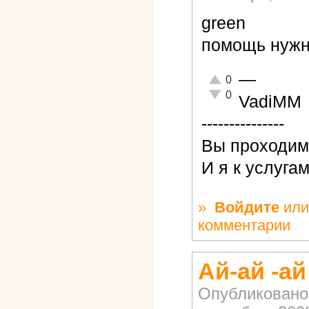
green
помощь нуж
—
Отлично!
0
Неадекватно!
0
VadiMM
---------------
Вы проходиме
И я к услуга
»
Войдите
ил
комментарии
Ай-ай -а
Опубликовано