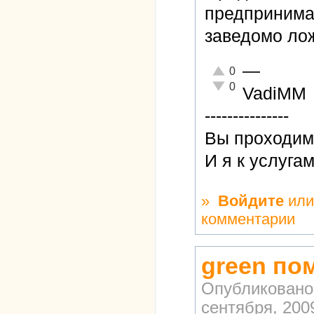
предпринима
заведомо лож
—
Отлично!
0
Неадекватно!
0
VadiMM
---------------
Вы проходиме
И я к услуга
»
Войдите
ил
комментарии
green по
Опубликовано
сентября, 2009