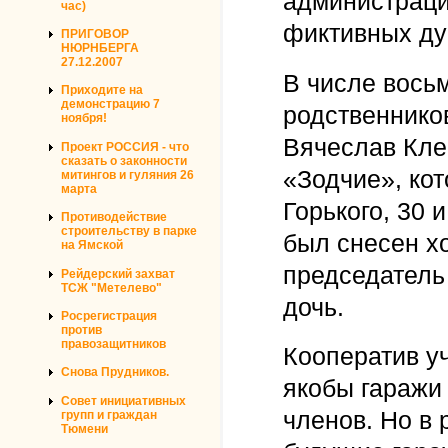
администраци
час)
фиктивных ду
ПРИГОВОР
НЮРНБЕРГА
27.12.2007
В числе вось
Приходите на
демонстрацию 7
родственнико
ноября!
Вячеслав Кле
Проект РОССИЯ - что
сказать о законности
«Зодчие», ко
митингов и гуляния 26
марта
Горького, 30 и
Противодействие
строительству в парке
был снесен хо
на Ямской
председатель
Рейдерский захват
ТСЖ "Метелево"
дочь.
Росрегистрация
против
правозащитников
Кооператив уч
Снова Прудников.
якобы гаражи
Совет инициативных
членов. Но в 
групп и граждан
Тюмени