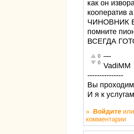
как он извор
кооператив а
ЧИНОВНИК В
помните пио
ВСЕГДА ГОТ
—
Отлично!
0
Неадекватно!
0
VadiMM
---------------
Вы проходиме
И я к услуга
»
Войдите
ил
комментарии