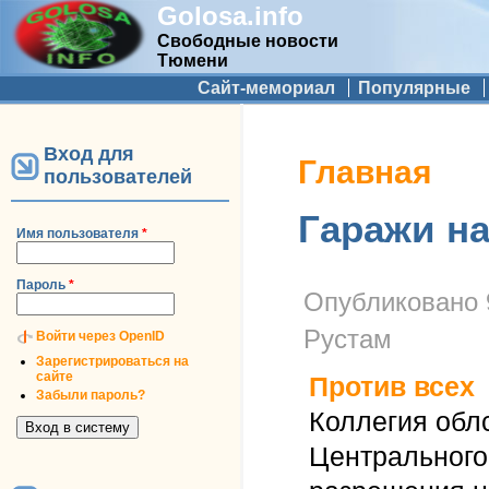
Golosa.info
Свободные новости
Тюмени
Дополнительное меню
Сайт-мемориал
Популярные
Вход для
Вы здесь
Главная
пользователей
Гаражи н
Имя пользователя
*
Пароль
*
Опубликовано
Рустам
Войти через OpenID
Зарегистрироваться на
сайте
Против всех
Забыли пароль?
Коллегия обл
Центрального