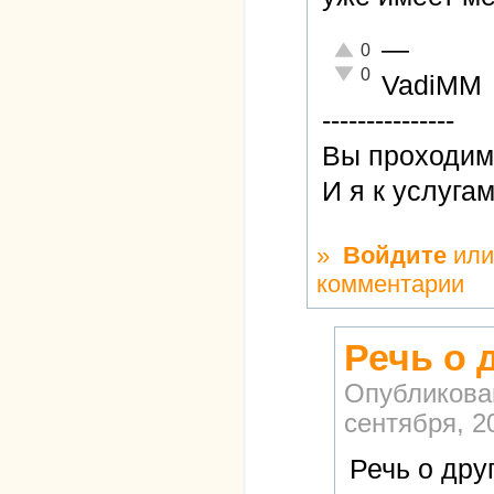
—
Отлично!
0
Неадекватно!
0
VadiMM
---------------
Вы проходиме
И я к услуга
»
Войдите
ил
комментарии
Речь о 
Опубликова
сентября, 20
Речь о дру