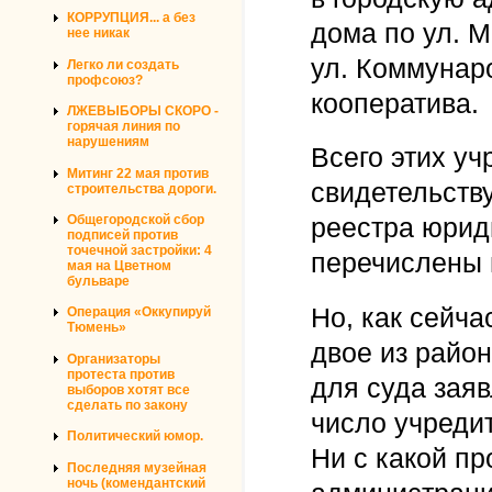
КОРРУПЦИЯ... а без
дома по ул. М
нее никак
ул. Коммунаро
Легко ли создать
профсоюз?
кооператива.
ЛЖЕВЫБОРЫ СКОРО -
горячая линия по
нарушениям
Всего этих уч
Митинг 22 мая против
свидетельству
строительства дороги.
Общегородской сбор
реестра юриди
подписей против
точечной застройки: 4
перечислены 
мая на Цветном
бульваре
Но, как сейча
Операция «Оккупируй
Тюмень»
двое из райо
Организаторы
протеста против
для суда зая
выборов хотят все
сделать по закону
число учреди
Политический юмор.
Ни с какой пр
Последняя музейная
ночь (комендантский