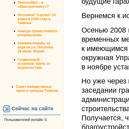
будущие гара
Троллейбус - в
«Красную книгу»?
Вернемся к и
Флэшмоб "Сцепка" 18
апреля 2008 года в
Тюмени
Осенью 2008 
Химера православного
клерикализма
временных ме
Хроника борьбы за
к имеющимся 
парк на ул. Логунова
25 июня. Мэрия.
окружная Упр
Социальный
эскапизм: прочь от
в ноябре уст
журналистики
Но уже через 
Совет инициативных
заседании гр
групп и граждан Тюмени
администраци
строительств
Сейчас на сайте
Получается, ч
Пользователей онлайн: 0.
благоустройст