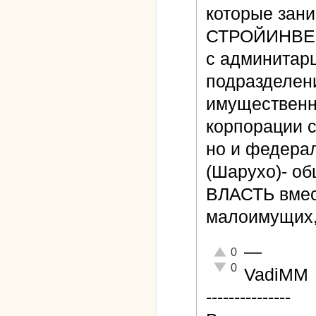
которые зани
СТРОЙИНВЕС
с админитарц
подразделен
имущественн
корпорации с
но и федера
(Шарухо)- о
ВЛАСТЬ вмес
малоимущих,
—
Отлично!
0
Неадекватно!
0
VadiMM
---------------