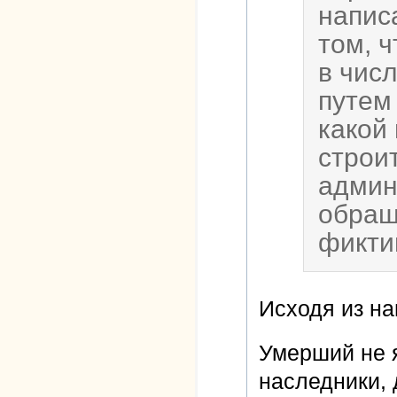
напис
том, 
в чис
путем 
какой
строи
админ
обращ
фикти
Исходя из нап
Умерший не я
наследники, 