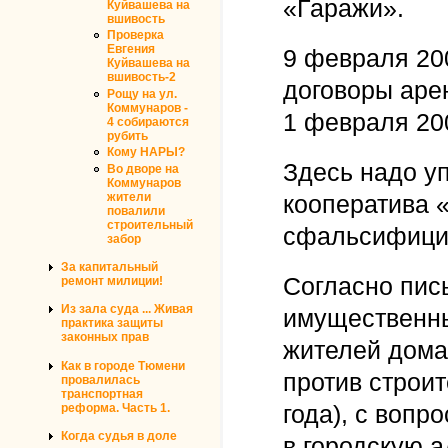
«Гаражи».
Куйвашева на
вшивость
Проверка
Евгения
9 февраля 20
Куйвашева на
вшивость-2
договоры аре
Рощу на ул.
Коммунаров -
1 февраля 200
4 собираются
рубить
Кому НАРЫ?
Здесь надо у
Во дворе на
Коммунаров
жители
кооператива 
повалили
строительный
сфальсифици
забор
За капитальный
Согласно пис
ремонт милиции!
Из зала суда ... Живая
имущественны
практика защиты
законных прав
жителей дома
Как в городе Тюмени
против строит
провалилась
транспортная
года), с вопр
реформа. Часть 1.
Когда судья в доле
в городскую 