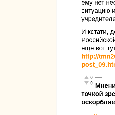
ему нет не
ситуацию 
учредителе
И кстати, 
Российско
еще вот ту
http://tmn
post_09.ht
—
Отлично!
0
Неадекватно!
0
Мнени
точкой зр
оскорбляе