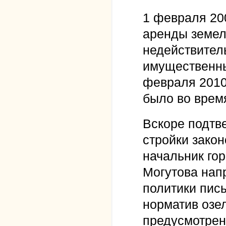
1 февраля 200
аренды земел
недействител
имущественны
февраля 2010
было во время
Вскоре подтв
стройки зако
начальник го
Могутова нап
политики пись
норматив озе
предусмотрен