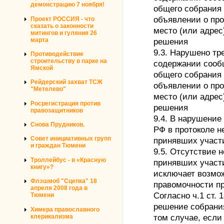
демонстрацию 7 ноября!
общего собрания 
объявлении о про
Проект РОССИЯ - что
сказать о законности
место (или адрес
митингов и гуляния 26
марта
решения
9.3. Нарушено тре
Противодействие
строительству в парке на
содержании сооб
Ямской
общего собрания 
Рейдерский захват ТСЖ
объявлении о про
"Метелево"
место (или адрес
Росрегистрация против
решения
правозащитников
9.4. В нарушение 
Снова Прудников.
РФ в протоколе н
Совет инициативных групп
принявших участи
и граждан Тюмени
9.5. Отсутствие 
Троллейбус - в «Красную
принявших участи
книгу»?
исключает возмо
Флэшмоб "Сцепка" 18
правомочности пр
апреля 2008 года в
Согласно ч.1 ст. 
Тюмени
решение собрания
Химера православного
клерикализма
том случае, если