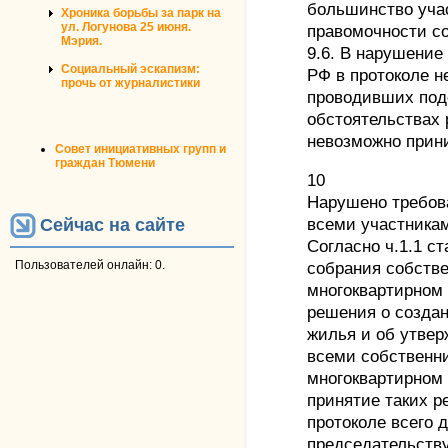
большинство уча
Хроника борьбы за парк на
ул. Логунова 25 июня.
правомочности с
Мэрия.
9.6. В нарушение 
Социальный эскапизм:
РФ в протоколе н
прочь от журналистики
проводивших подс
обстоятельствах 
невозможно прин
Совет инициативных групп и
граждан Тюмени
10
Нарушено требов
Сейчас на сайте
всеми участника
Согласно ч.1.1 с
Пользователей онлайн: 0.
собрания собств
многоквартирном 
решения о созда
жилья и об утвер
всеми собственн
многоквартирном
принятие таких р
протоколе всего 
председательству