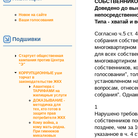
СОБСТВЕННИК
Доведено до выс
непосредственн
Новое на сайте
Ваши голосования
Типа - хватай и 
Согласно ч.5 ст.
Подшивки
собрания собств
многоквартирном
для всех собств
Стартует общественная
кампания против Центра
многоквартирном 
"Э"
собственников, к
КОРРУПЦИОННЫЕ уши
голосовании”, тол
торчат в
установленном н
законодательстве ЖКХ
Авантюра с
вопросам, отнесе
ТАРИФАМИ на
собрания”. Однак
жилищные услуги
ДОКАЗЫВАНИЕ -
методичка для
1
тех, кто готов в
Нарушено требов
защите прав
потребителя ЖКХ
собственников п
Кому война, а
позднее, чем за 
кому мать-родна.
При гимнюков
указанное в ч. 4 
михалковых