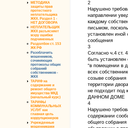
2
МЕТОДИКА
защиты прав
Нарушено требова
протестного
неплательщика
направлении уве
ЖКХ. Раздел 1 -
каждому собстве
НЕТ ДОГОВОРА
НЕПЛАТЕЛЬЩИК
письмом, поскол
ЖКХ разъясняет
установлен иной 
мэру ошибки
подчиненных
сообщения
Раздолбон ст. 153
3
ЖК РФ
Согласно ч.4 ст.
Разоблачить
мошенников,
быть установлен
сочиняющих
протоколы общих
“в помещении в 
собраний
всех собственни
собственников -
ЖКХ
созыве собрания
ТАРИФ на
территории двора
содержание и
ремонт общего
не подходит под
имущества МКД
ДАННОМ ДОМЕ
(начальный курс)
ТАРИФЫ
4
КОММУНАЛЬНЫХ
Нарушено требова
УСЛУГ как
главная цель
содержании сооб
коррупционеров
общего собрания 
Учрежденные
мошенниками