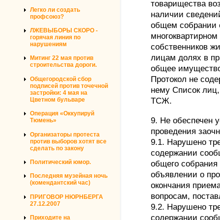
товарищества во
Легко ли создать
наличии сведений
профсоюз?
общем собрании 
ЛЖЕВЫБОРЫ СКОРО -
многоквартирном
горячая линия по
нарушениям
собственников ж
лицам долях в пр
Митинг 22 мая против
строительства дороги.
общее имущество
Протокол не соде
Общегородской сбор
подписей против точечной
нему Список лиц,
застройки: 4 мая на
Цветном бульваре
ТСЖ.
Операция «Оккупируй
9. Не обеспечен 
Тюмень»
проведения заочн
Организаторы протеста
9.1. Нарушено тре
против выборов хотят все
сделать по закону
содержании сооб
Политический юмор.
общего собрания 
объявлении о про
Последняя музейная ночь
(комендантский час)
окончания прием
вопросам, постав
ПРИГОВОР НЮРНБЕРГА
27.12.2007
9.2. Нарушено тре
содержании сооб
Приходите на