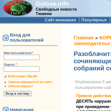
Golosa.info
Свободные новости
Тюмени
Дополнительное меню
Сайт-мемориал
Популярные
Вход для
Вы здесь
Главная
»
КОР
пользователей
законодательс
Разоблачит
Имя пользователя
*
сочиняющи
Пароль
*
собраний с
Войти через OpenID
Опубликовано
8 ав
Зарегистрироваться на сайте
Забыли пароль?
пользователем
vad
Прямое действи
ДЕСЯТЬ нарушен
при проведени
Навигация