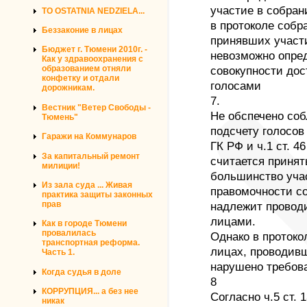
участие в собран
TO OSTATNIA NEDZIELA...
в протоколе собр
Беззаконие в лицах
принявших участи
Бюджет г. Тюмени 2010г. -
невозможно опред
Как у здравоохранения с
образованием отняли
совокупности до
конфетку и отдали
голосами
дорожникам.
7.
Вестник "Ветер Свободы -
Не обспечено соб
Тюмень"
подсчету голосов 
Гаражи на Коммунаров
ГК РФ и ч.1 ст. 
За капитальный ремонт
считается принят
милиции!
большинство уча
Из зала суда ... Живая
правомочности со
практика защиты законных
прав
надлежит провод
лицами.
Как в городе Тюмени
провалилась
Однако в проток
транспортная реформа.
лицах, проводивш
Часть 1.
нарушено требован
Когда судья в доле
8
КОРРУПЦИЯ... а без нее
Согласно ч.5 ст.
никак