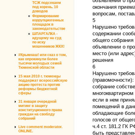
объявлении о про
ТСЖ подсекаем
окончания прием
под корень. 10
доводов
вопросам, постав
Формирование
5
коррупциогенных
площадок в
Нарушено требова
законодательстве
содержании сооб
ШПАРГАЛКА -
идущему на суд
общего собрания 
по иску
объявлении о про
мошенников ЖКХ!
место (или адрес
#Крымнаш! или сказ о том,
как опрокинули более
решения
тысячи молодых семей
6
Тюменской области
Нарушено требов
15 мая 2010 г. тюменцы
(правомочности):
поддержат всероссийскую
акцию протеста против
собрание собств
реформы бюджетной
многоквартирном 
сферы
если в нем приня
31 января очередной
митинг в защиту
помещений в дан
конституционного права
обладающие боле
граждан на своблду
собраний
голосов от общего
ч.4 ст. 181.2 ГК
Live comment moderator.
ONLINE.
быть представле