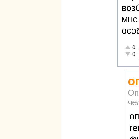
воз
мне
осо
Отличн
0
Неадек
0
о
Оп
че
оп
ге