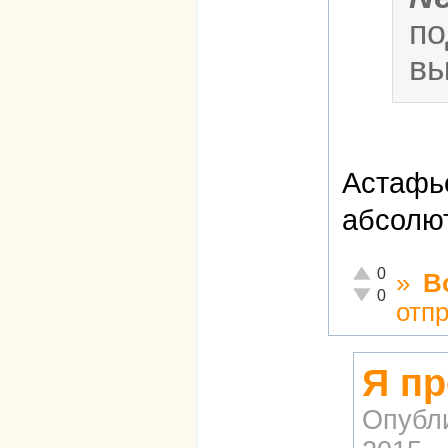
по
вы
Астафье
абсолют
Отлично!
0
»
В
Неадекватно!
0
отп
Я пр
Опубл