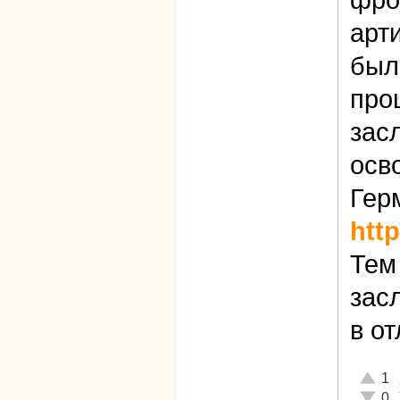
фро
арт
был
про
зас
осв
Гер
htt
Тем
зас
в о
Отличн
1
Неадек
0