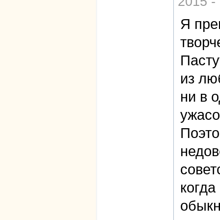
2015 -
Я пре
творч
Пасту
из лю
ни в 
ужасо
Поэто
недов
совет
когда
обыкн