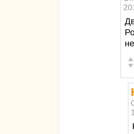
20
Дв
Ро
не
От
Не