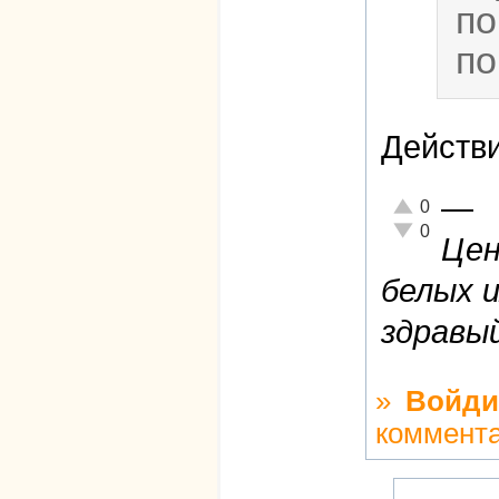
по
по
Действ
—
Отлично!
0
Неадекватно!
0
Цен
белых и
здравы
»
Войди
коммент