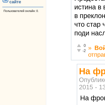
сайте
истина в
Пользователей онлайн: 0.
в преклон
что стар
поди насл
Отлично!
0
»
Во
Неадекватно!
-2
отпра
На фр
Опублик
2015 - 1
На фрон