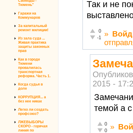
Свободы -
Так и не п
Тюмень"
выставлено
Гаражи на
Коммунаров
За капитальный
Отлично!
ремонт милиции!
0
»
Войд
Неадекватно!
-1
Из зала суда ...
отправл
Живая практика
защиты законных
прав
Замеча
Как в городе
Тюмени
провалилась
транспортная
Опубликов
реформа. Часть 1.
2015 - 17:
Когда судья в
доле
Замечани
КОРРУПЦИЯ... а
без нее никак
темой а 
Легко ли создать
профсоюз?
ЛЖЕВЫБОРЫ
Отлично!
0
»
Вой
СКОРО - горячая
Неадекватно!
0
линия по