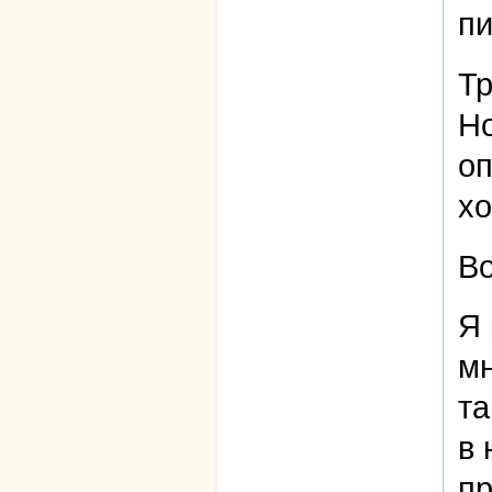
пи
Тр
Но
оп
хо
Во
Я 
мн
та
в 
пр