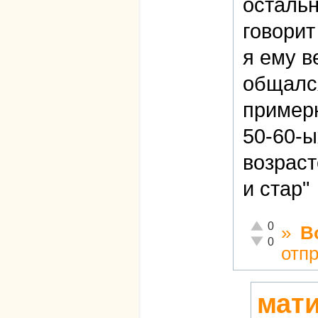
осталь
говорит
я ему в
общался
пример
50-60-ы
возраст
и стар"
Отлично!
0
»
В
Неадекватно!
0
отп
мати