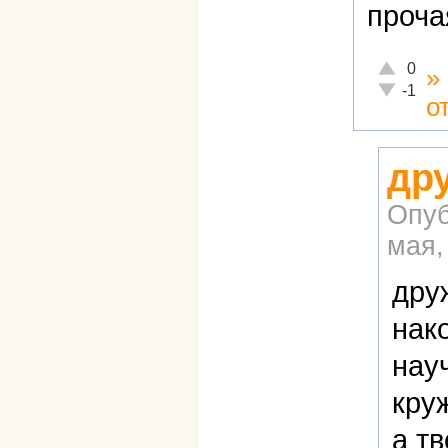
проча
Отлично!
0
»
Неадекват
-1
о
др
Опуб
мая,
дру
нак
нау
кру
а т