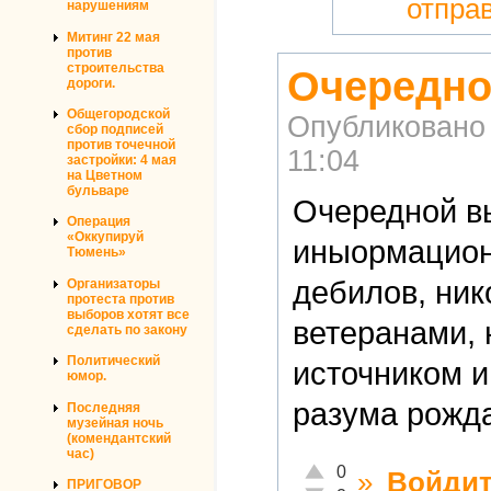
отпра
нарушениям
Митинг 22 мая
против
строительства
Очередно
дороги.
Общегородской
Опубликовано
сбор подписей
против точечной
11:04
застройки: 4 мая
на Цветном
бульваре
Очередной в
Операция
«Оккупируй
иныормацион
Тюмень»
дебилов, ни
Организаторы
протеста против
выборов хотят все
ветеранами,
сделать по закону
Политический
источником 
юмор.
разума рожда
Последняя
музейная ночь
(комендантский
час)
Отлично!
0
»
Войди
ПРИГОВОР