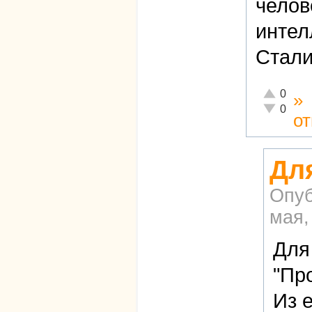
челов
интел
Стали
Отлично!
0
»
Неадекват
0
о
Дл
Опуб
мая,
Для
"Пр
Из 