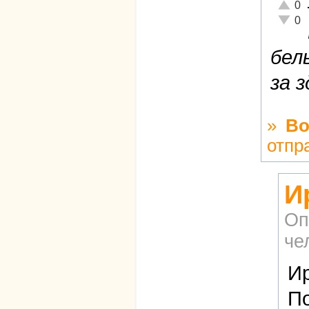
Отличн
0
Неадек
0
бел
за 
»
Во
отпр
И
Оп
че
Ир
По