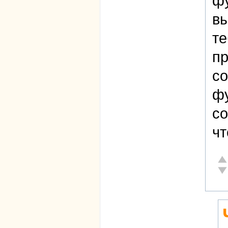
фу
вы
те
пр
со
фу
со
чт
От
Не