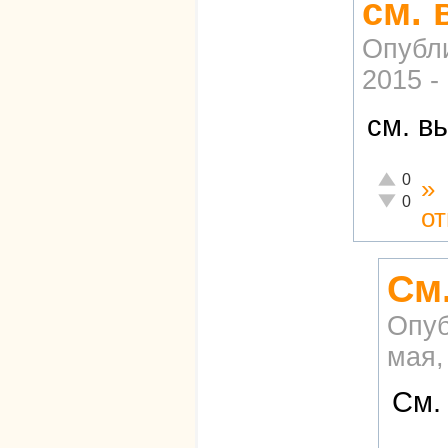
см.
Опубл
2015 -
см. в
Отлично!
0
»
Неадекват
0
о
См
Опуб
мая,
См.