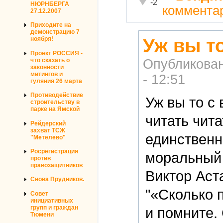
Неадекватно!
-2
НЮРНБЕРГА
коммента
27.12.2007
Приходите на
демонстрацию 7
Уж вы т
ноября!
Проект РОССИЯ -
что сказать о
Опубликова
законности
митингов и
- 12:51
гуляния 26 марта
Противодействие
Уж вы то с
строительству в
парке на Ямской
читать чит
Рейдерский
захват ТСЖ
единственн
"Метелево"
Росрегистрация
моральный 
против
правозащитников
Виктор Аст
Снова Прудников.
"«Сколько 
Совет
инициативных
групп и граждан
и помните.
Тюмени