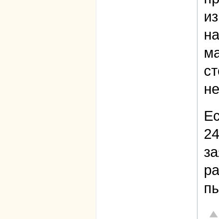
из
на
ма
ст
не
Ес
24
за
ра
пы
От