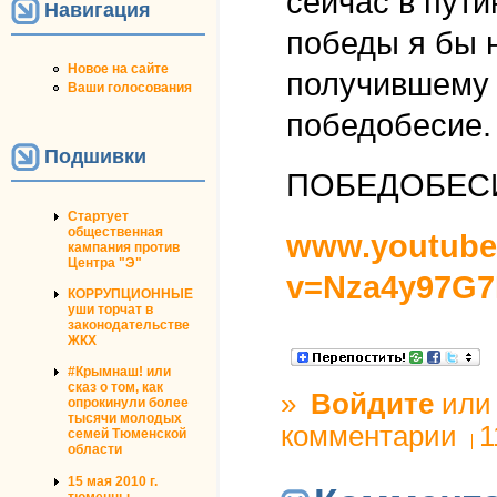
сейчас в пут
Навигация
победы я бы 
Новое на сайте
получившему 
Ваши голосования
победобесие.
Подшивки
ПОБЕДОБЕС
Стартует
общественная
www.youtube
кампания против
Центра "Э"
v=Nza4y97G7
КОРРУПЦИОННЫЕ
уши торчат в
законодательстве
ЖКХ
#Крымнаш! или
сказ о том, как
»
Войдите
ил
опрокинули более
тысячи молодых
комментарии
1
семей Тюменской
области
15 мая 2010 г.
тюменцы