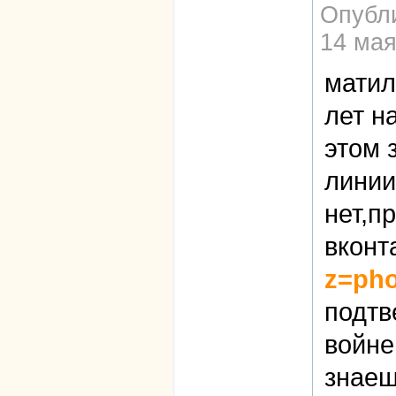
Опубл
14 мая
матил
лет н
этом 
линии
нет,п
вконт
z=pho
подтв
войне
знаеш