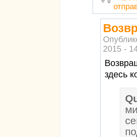
Неадекватно!
0
отпра
Возвр
Опублик
2015 - 1
Возвращ
здесь 
Q
ми
с
по