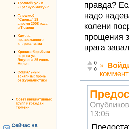
правда? Ес
Троллейбус - в
«Красную книгу»?
надо надев
Флэшмоб
"Сцепка" 18
апреля 2008 года
колени пос
в Тюмени
прощения з
Химера
православного
клерикализма
врага зава
Хроника борьбы за
парк на ул.
Логунова 25 июня.
Отлично!
0
»
Войд
Мэрия.
Неадекватно!
0
коммент
Социальный
эскапизм: прочь
от журналистики
Предос
Совет инициативных
Опубликов
групп и граждан
Тюмени
13:05
Сейчас на
Предоста