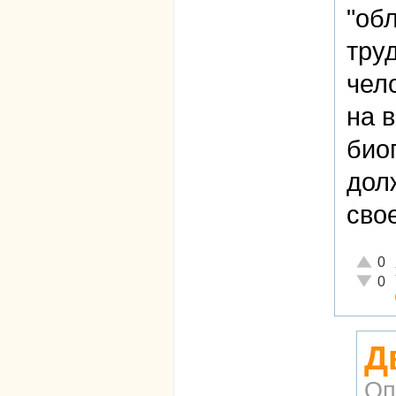
"об
тру
чел
на 
био
дол
сво
Отличн
0
Неадек
0
Д
Оп