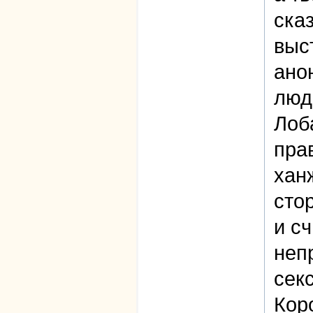
ска
выс
ано
люд
Лоб
пра
хан
сто
и с
неп
сек
Кор