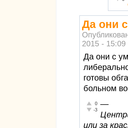
Да они 
Опубликова
2015 - 15:09
Да они с у
либерально
готовы обга
больном во
—
Отлично!
0
Неадекватно!
-3
Центри
или за крас