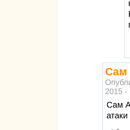
Сам
Опубл
2015 -
Сам А
атаки
Отлично!