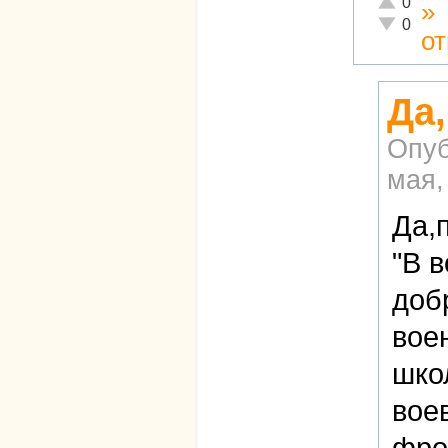
0
»
Неадекват
0
о
Да,
Опуб
мая,
Да,
"В 
доб
вое
шко
вое