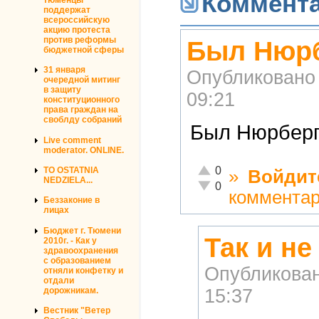
Коммент
поддержат
всероссийскую
акцию протеста
против реформы
Был Нюрб
бюджетной сферы
31 января
Опубликовано
очередной митинг
в защиту
09:21
конституционного
права граждан на
своблду собраний
Был Нюрбергс
Live comment
moderator. ONLINE.
Отлично!
0
TO OSTATNIA
»
Войдит
NEDZIELA...
Неадекватно!
0
коммента
Беззаконие в
лицах
Бюджет г. Тюмени
Так и не
2010г. - Как у
здравоохранения
с образованием
Опубликова
отняли конфетку и
отдали
дорожникам.
15:37
Вестник "Ветер