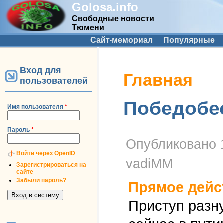
Golosa.info
Свободные новости
Тюмени
Дополнительное меню
Сайт-мемориал
Популярные
Вход для
Вы здесь
Главная
пользователей
Победобес
Имя пользователя
*
Пароль
*
Опубликовано
Войти через OpenID
vadiMM
Зарегистрироваться на
сайте
Забыли пароль?
Прямое дейс
Приступ разн