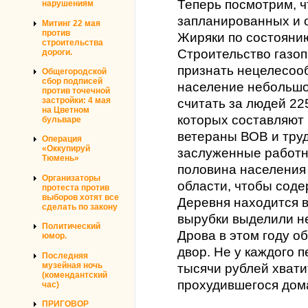
Теперь посмотрим, ч
нарушениям
запланированных и 
Митинг 22 мая
против
Жиряки по состоянию
строительства
Строительство газо
дороги.
признать нецелесооб
Общегородской
сбор подписей
население небольшо
против точечной
застройки: 4 мая
считать за людей 22
на Цветном
которых составляют
бульваре
ветераны ВОВ и тру
Операция
«Оккупируй
заслуженные работни
Тюмень»
половина населения
Организаторы
области, чтобы соде
протеста против
выборов хотят все
Деревня находится в
сделать по закону
вырубки выделили не
Политический
Дрова в этом году о
юмор.
двор. Не у каждого 
Последняя
музейная ночь
тысячи рублей хвати
(комендантский
прохудившегося дом
час)
ПРИГОВОР