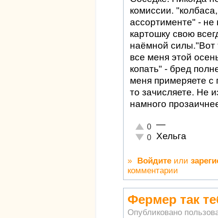
комиссии. "колбаса
ассортименте" - не 
картошку свою всег
наёмной силы."Вот 
все меня этой осен
копать" - бред пол
меня примеряете с 
то зачисляете. Не и
намного прозаичнее.
—
Отлично!
0
Хельга
Неадекватно!
0
»
Войдите
или
зареги
комментарии
Фермер так те
Опубликовано пользов