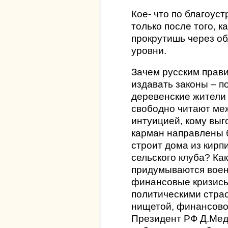
Кое- что по благоуст
только после того, к
прокрутишь через о
уровни.
Зачем русским прав
издавать законы – 
деревенские жители 
свободно читают меж
интуицией, кому выг
карман направлены 
строит дома из кирп
сельского клуба? Как 
придумываются воен
финансовые кризисы
политическими страс
нищетой, финансово
Президент РФ Д.Мед