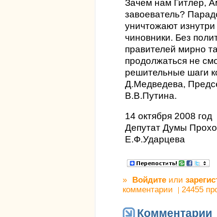
Зачем нам Гитлер, А
завоеватель? Парадо
уничтожают изнутри
чиновники. Без поли
правителей мирно та
продолжаться не см
решительные шаги 
Д.Медведева, Предс
В.В.Путина.
14 октября 2008 год
Депутат Думы Прохо
Е.Ф.Ударцева
»
Войдите
или
зарегис
комментарии
24455 пр
Комментарии