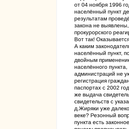
от 04 ноября 1996 г
населённый пункт д
результатам провед
закона не выявлены,
прокурорского реаги
Вот так! Оказывается
А каким законодате
населённый пункт, п
двойным применени
населённого пункта, 
администраций не ук
регистрация граждан
паспортах с 2002 го
же выдача свидетел
свидетельств с указ
д.Жиряки уже далеко 
веке? Резонный вопр
пункта есть законно