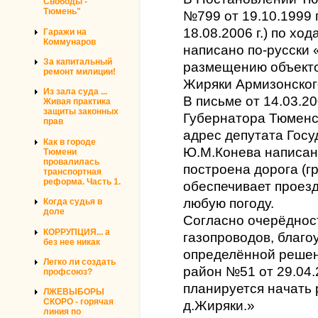
Свободы -
Тюмень"
№799 от 19.10.1999 
18.08.2006 г.) по хо
Гаражи на
Коммунаров
написано по-русски 
За капитальный
размещению объекто
ремонт милиции!
Жиряки Армизонског
Из зала суда ...
В письме от 14.03.2
Живая практика
защиты законных
Губернатора Тюменск
прав
адрес депутата Гос
Как в городе
Ю.М.Конева написано
Тюмени
провалилась
построена дорога (г
транспортная
реформа. Часть 1.
обеспечивает проезд
любую погоду.
Когда судья в
доле
Согласно очерёдност
КОРРУПЦИЯ... а
газопроводов, благо
без нее никак
определённой реше
Легко ли создать
район №51 от 29.04.2
профсоюз?
планируется начать 
ЛЖЕВЫБОРЫ
СКОРО - горячая
д.Жиряки.»
линия по