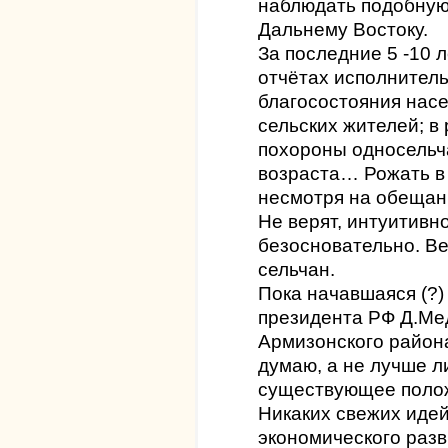
наблюдать подобную 
Дальнему Востоку.
За последние 5 -10 
отчётах исполнител
благосостояния насе
сельских жителей; в
похороны односельч
возраста… Рожать в 
несмотря на обещан
Не верят, интуитивн
безосновательно. Ве
сельчан.
Пока начавшаяся (?)
президента РФ Д.Ме
Армизонского района
думаю, а не лучше л
существующее поло
Никаких свежих идей
экономического разв