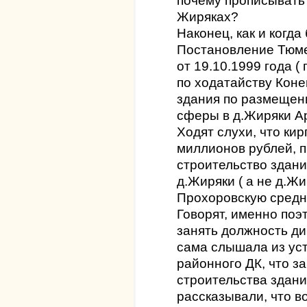
почему прописывать
Жиряках?
Наконец, как и когда
Постановление Тюм
от 19.10.1999 года ( 
по ходатайству Коне
здания по размещен
сферы в д.Жиряки А
Ходят слухи, что ки
миллионов рублей, 
строительство здани
д.Жиряки ( а не д.Жи
Прохоровскую средню
Говорят, именно поэ
занять должность ди
сама слышала из уст
районного ДК, что за
строительства здани
рассказывали, что во