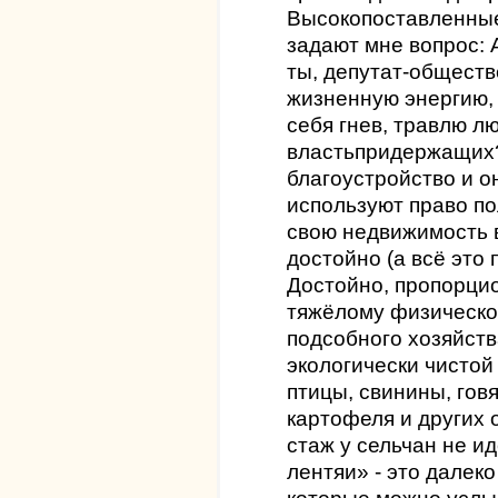
Высокопоставленные
задают мне вопрос: 
ты, депутат-обществ
жизненную энергию,
себя гнев, травлю л
властьпридержащих
благоустройство и о
используют право п
свою недвижимость в
достойно (а всё это
Достойно, пропорци
тяжёлому физическо
подсобного хозяйств
экологически чистой
птицы, свинины, гов
картофеля и других 
стаж у сельчан не ид
лентяи» - это далеко