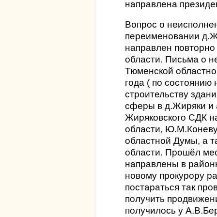
направлена президе
Вопрос о неисполне
переименовании д.Ж
направлен повторно
области. Письма о 
Тюменской областно
года ( по состоянию н
строительству здани
сферы в д.Жиряки и
Жиряковского СДК н
области, Ю.М.Конев
областной Думы, а 
области. Прошёл мес
направлены в районн
новому прокурору р
постараться так про
получить продвижени
получилось у А.В.Бе