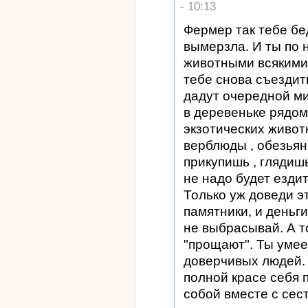
- 10:13
Фермер так тебе бед
вымерзла. И ты по 
животными всякими
тебе снова съездить
дадут очередной ми
в деревеньке рядом
экзотических животн
верблюды , обезьяны
прикупишь , глядиш
не надо будет ездит
Только уж доведи эт
памятники, и деньг
не выбрасывай. А то
"прощают". Ты умее
доверчивых людей. 
полной красе себя 
собой вместе с сест