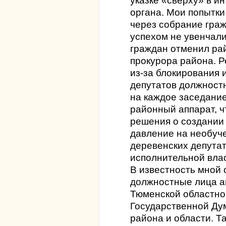
указке «сверху» в и
органа. Мои попытки
через собрание гра
успехом не увенчал
граждан отменил ра
прокурора района. 
из-за блокирования 
депутатов должностн
на каждое заседани
районный аппарат, ч
решения о создании 
давление на необуч
деревенских депута
исполнительной влас
В известность мной 
должностные лица а
Тюменской областно
Государственной Ду
района и области. 