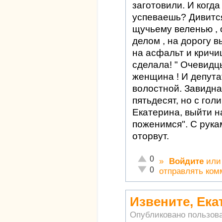
заготовили. И когда
успеваешь? Дивится
щучьему веленью , 
делом , на дорогу 
на асфальт и кричиш
сделала! " Очевидц
женщина ! И депутат
волостной. Завидная
пятьдесят, но с гол
Екатерина, выйти н
поженимся". С рукам
оторвут.
Отлично!
0
»
Войдите
ил
Неадекватно!
0
отправлять ком
Извените, Ека
Опубликовано пользов