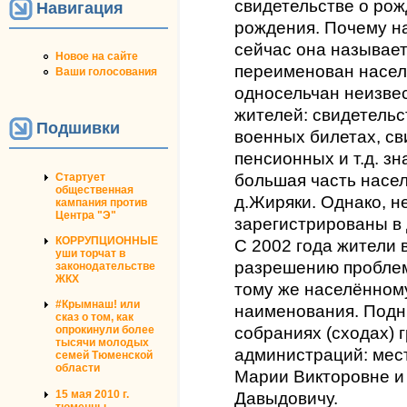
свидетельстве о рож
Навигация
рождения. Почему на
сейчас она называет
Новое на сайте
переименован населё
Ваши голосования
односельчан неизвес
жителей: свидетельс
Подшивки
военных билетах, св
пенсионных и т.д. зн
Стартует
большая часть насе
общественная
д.Жиряки. Однако, н
кампания против
Центра "Э"
зарегистрированы в 
КОРРУПЦИОННЫЕ
С 2002 года жители 
уши торчат в
разрешению проблем
законодательстве
ЖКХ
тому же населённому
#Крымнаш! или
наименования. Подн
сказ о том, как
опрокинули более
собраниях (сходах) 
тысячи молодых
администраций: мест
семей Тюменской
области
Марии Викторовне и
15 мая 2010 г.
Давыдовичу.
тюменцы