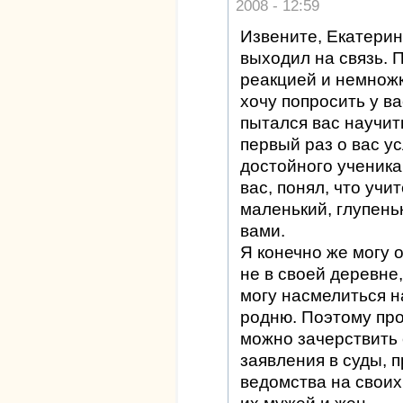
2008 - 12:59
Извените, Екатерин
выходил на связь. 
реакцией и немножк
хочу попросить у ва
пытался вас научит
первый раз о вас у
достойного ученика
вас, понял, что учи
маленький, глупень
вами.
Я конечно же могу 
не в своей деревне,
могу насмелиться н
родню. Поэтому про
можно зачерствить 
заявления в суды, п
ведомства на своих 