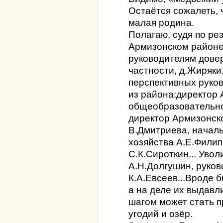
Остаётся сожалеть, 
малая родина.
Полагаю, судя по ре
Армизонском районе
руководителям довер
частности, д.Жиряки
перспективных руко
из района:директор
общеобразовательно
директор Армизонск
В.Дмитриева, началь
хозяйства А.Е.Филип
С.К.Сироткин... Уво
А.Н.Долгушин, руко
К.А.Евсеев...Вроде 
а на деле их выдав
шагом может стать 
угодий и озёр.