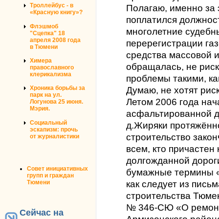
Троллейбус - в
Полагаю, именно за 
«Красную книгу»?
поплатился должност
Флэшмоб
многолетние судебны
"Сцепка" 18
апреля 2008 года
перерегистрации га
в Тюмени
средства массовой 
Химера
обращалась, не рис
православного
клерикализма
проблемы такими, ка
Хроника борьбы за
Думаю, не хотят рис
парк на ул.
Летом 2006 года нач
Логунова 25 июня.
Мэрия.
асфальтированной д
Социальный
д.Жиряки протяжённо
эскапизм: прочь
строительство зако
от журналистики
всем, кто причастен 
долгожданной дорог
Совет инициативных
бумажные термины «
групп и граждан
Тюмени
как следует из пись
строительства Тюмен
№ 346-СЮ «О ремонт
Сейчас на