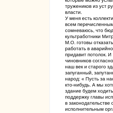
которые можно услы
тружеников из уст р
власти.
У меня есть коллек
всем перечисленным
сомневаюсь, что бюд
культработники Мит
М.О. готовы отказать
работать в аварийно
придавит потолок. И
чиновников согласно
наш век и старого зд
запуганный, запута
народ: « Пусть за н
кто-нибудь. А мы хот
здание будем ходить
поддержку главы ис
в законодательстве 
исполнительным орга