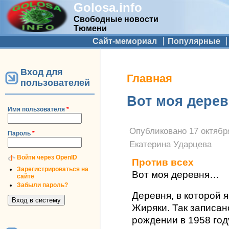
Golosa.info
Свободные новости
Тюмени
Дополнительное меню
Сайт-мемориал
Популярные
Вход для
Вы здесь
Главная
пользователей
Вот моя дере
Имя пользователя
*
Опубликовано
17 октября
Пароль
*
Екатерина Ударцева
Войти через OpenID
Против всех
Зарегистрироваться на
Вот моя деревня…
сайте
Забыли пароль?
Деревня, в которой 
Жиряки. Так записан
рождении в 1958 году