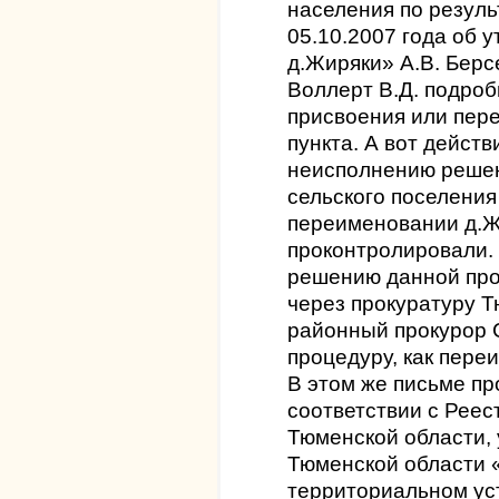
населения по резуль
05.10.2007 года об 
д.Жиряки» А.В. Берсе
Воллерт В.Д. подро
присвоения или пер
пункта. А вот дейст
неисполнению реше
сельского поселения
переименовании д.Ж
проконтролировали.
решению данной про
через прокуратуру 
районный прокурор 
процедуру, как пере
В этом же письме п
соответствии с Реес
Тюменской области,
Тюменской области 
территориальном ус