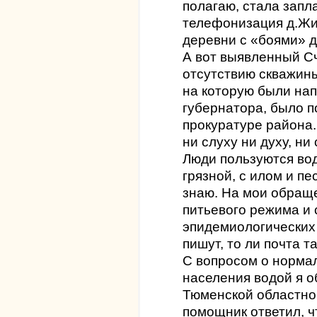
полагаю, стала запл
телефонизация д.Жи
деревни с «боями» до
А вот выявленный С
отсутствию скважины
на которую были на
губернатора, было 
прокуратуре района.
ни слуху ни духу, ни
Люди пользуются вод
грязной, с илом и п
знаю. На мои обраще
питьевого режима и
эпидемиологических 
пишут, то ли почта т
С вопросом о норма
населения водой я о
Тюменской областной
помощник ответил, ч