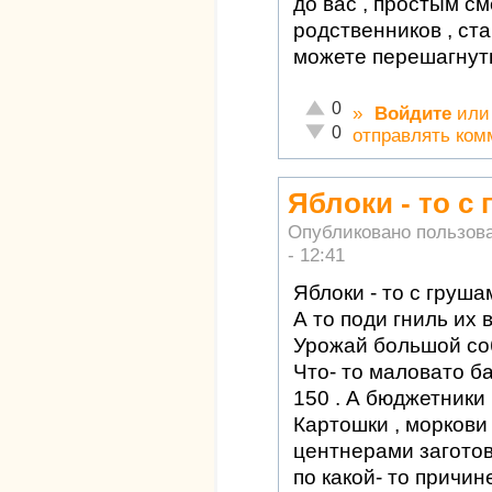
до вас , простым с
родственников , ста
можете перешагнуть
Отлично!
0
»
Войдите
ил
Неадекватно!
0
отправлять ком
Яблоки - то с
Опубликовано пользов
- 12:41
Яблоки - то с груш
А то поди гниль их 
Урожай большой соб
Что- то маловато ба
150 . А бюджетники 
Картошки , моркови 
центнерами заготов
по какой- то причин