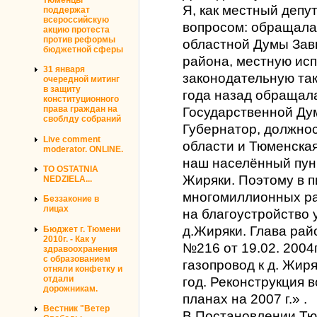
Я, как местный депут
поддержат
всероссийскую
вопросом: обращала
акцию протеста
против реформы
областной Думы Завь
бюджетной сферы
района, местную ис
31 января
законодательную так
очередной митинг
в защиту
года назад обращала
конституционного
права граждан на
Государственной Ду
своблду собраний
Губернатор, должно
Live comment
области и Тюменская
moderator. ONLINE.
наш населённый пун
TO OSTATNIA
Жиряки. Поэтому в п
NEDZIELA...
многомиллионных ра
Беззаконие в
лицах
на благоустройство
д.Жиряки. Глава рай
Бюджет г. Тюмени
2010г. - Как у
№216 от 19.02. 200
здравоохранения
с образованием
газопровод к д. Жир
отняли конфетку и
отдали
год. Реконструкция 
дорожникам.
планах на 2007 г.» .
Вестник "Ветер
В Постановлении Тю