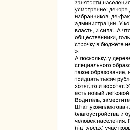
занятости населения
усмотрение: де-юре 
избранников, де-фак
администрации. У ког
власть, и сила . А ч
общественники, голы
строчку в бюджете н
»
А поскольку, у дерев
специального образ
такое образование, 
тридцать тысяч рубле
хотят, то и воротят
есть новый легково
Водитель, заместите
Штат укомплектован
благоустройства и б
человек населения. Г
(на курсах) участко