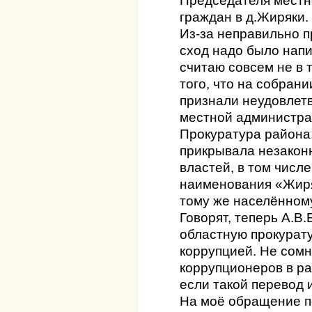
Председателя местн
граждан в д.Жиряки.
Из-за неправильно п
сход надо было напи
считаю совсем не в т
того, что на собран
признали неудовлет
местной администра
Прокуратура района,
прикрывала незакон
властей, в том числ
наименования «Жиря
тому же населённому
Говорят, теперь А.В
областную прокурату
коррупцией. Не сомн
коррупционеров в ра
если такой перевод 
На моё обращение п