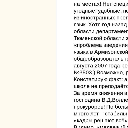
на местах! Нет спец
угодные, удобные, п
из иностранных пре
язык. Хотя год наза
области департамент
Тюменской области з
«проблема введения
языка в Армизонско
общеобразовательно
августа 2007 года ре
№3503 ) Возможно, р
Констатирую факт: а
школе не преподаётс
За время княжения 
господина В.Д.Волле
прокуроров! По боль
много лет – стабил
«кадры решают всё» 
Видимо, «медвежий у