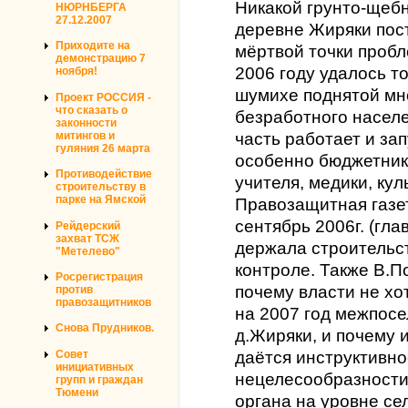
Никакой грунто-щебн
НЮРНБЕРГА
27.12.2007
деревне Жиряки пост
Приходите на
мёртвой точки пробл
демонстрацию 7
2006 году удалось т
ноября!
шумихе поднятой мн
Проект РОССИЯ -
что сказать о
безработного населе
законности
митингов и
часть работает и за
гуляния 26 марта
особенно бюджетники
Противодействие
учителя, медики, кул
строительству в
парке на Ямской
Правозащитная газе
сентябрь 2006г. (гл
Рейдерский
захват ТСЖ
держала строительст
"Метелево"
контроле. Также В.П
Росрегистрация
почему власти не хо
против
правозащитников
на 2007 год межпосе
Снова Прудников.
д.Жиряки, и почему 
Совет
даётся инструктивно
инициативных
нецелесообразности
групп и граждан
Тюмени
органа на уровне се