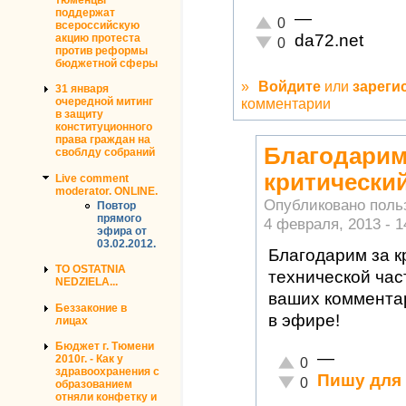
поддержат
—
Отлично!
0
всероссийскую
da72.net
акцию протеста
Неадекватно!
0
против реформы
бюджетной сферы
»
Войдите
или
зареги
31 января
очередной митинг
комментарии
в защиту
конституционного
права граждан на
Благодарим
своблду собраний
критически
Live comment
moderator. ONLINE.
Опубликовано пол
Повтор
прямого
4 февраля, 2013 - 1
эфира от
03.02.2012.
Благодарим за к
TO OSTATNIA
технической час
NEDZIELA...
ваших комментар
Беззаконие в
в эфире!
лицах
Бюджет г. Тюмени
—
2010г. - Как у
Отлично!
0
здравоохранения с
Пишу для 
Неадекватно!
0
образованием
отняли конфетку и