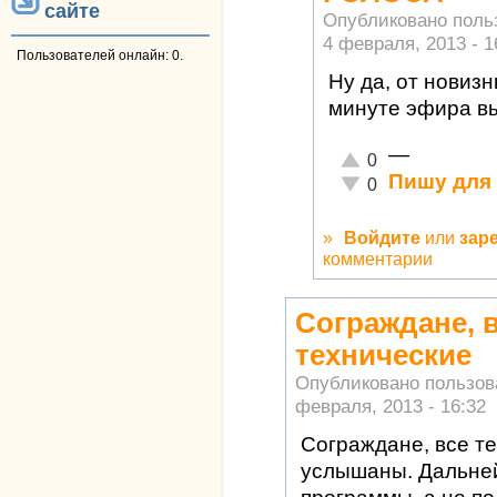
сайте
Опубликовано пол
4 февраля, 2013 - 1
Пользователей онлайн: 0.
Ну да, от новиз
минуте эфира в
—
Отлично!
0
Пишу для 
Неадекватно!
0
»
Войдите
или
зар
комментарии
Сограждане, 
технические
Опубликовано пользо
февраля, 2013 - 16:32
Сограждане, все т
услышаны. Дальне