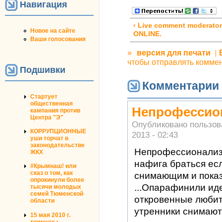
Навигация
‹ Live comment moderator
Новое на сайте
ONLINE.
Ваши голосования
»
версия для печати
чтобы отправлять комме
Подшивки
Комментарии
Стартует
общественная
Непрофессио
кампания против
Центра "Э"
Опубликовано пользо
КОРРУПЦИОННЫЕ
2013 - 02:43
уши торчат в
законодательстве
Непрофессионализм
ЖКХ
нафига браться есл
#Крымнаш! или
сказ о том, как
снимающим и пока
опрокинули более
...Опарафинили идею
тысячи молодых
семей Тюменской
откровенные любит
области
утренники снимают 
15 мая 2010 г.
тюменцы