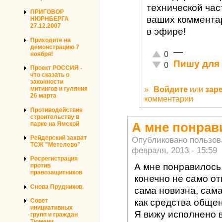
технической час
ПРИГОВОР
ваших комментар
НЮРНБЕРГА
27.12.2007
в эфире!
Приходите на
демонстрацию 7
—
Отлично!
0
ноября!
Пишу для 
Неадекватно!
0
Проект РОССИЯ -
что сказать о
законности
»
Войдите
или
зар
митингов и гуляния
26 марта
комментарии
Противодействие
строительству в
парке на Ямской
А мне понрав
Рейдерский захват
Опубликовано пользо
ТСЖ "Метелево"
февраля, 2013 - 15:59
Росрегистрация
А мне понравилось
против
правозащитников
конечно не само о
Снова Прудников.
сама новизна, сам
Совет
как средства общен
инициативных
Я вижу исполнено 
групп и граждан
Тюмени