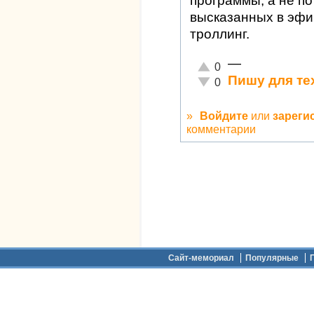
программы, а не п
высказанных в эфир
троллинг.
—
Отлично!
0
Пишу для те
Неадекватно!
0
»
Войдите
или
зареги
комментарии
Дополнительное меню
Сайт-мемориал
Популярные