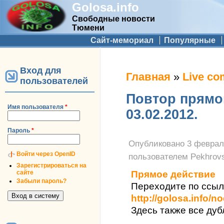
Golosa.info
Свободные новости
Тюмени
Дополнительное меню
Сайт-мемориал
Популярные
Вход для
Вы здесь
Главная
»
Live co
пользователей
Повтор прямо
Имя пользователя
*
03.02.2012.
Пароль
*
Опубликовано
3 февраля
Войти через OpenID
пользователем
Pekhrov
Зарегистрироваться на
сайте
Прямое действие
Забыли пароль?
Переходите по ссыл
http://golosa.info/n
Здесь также все дуб