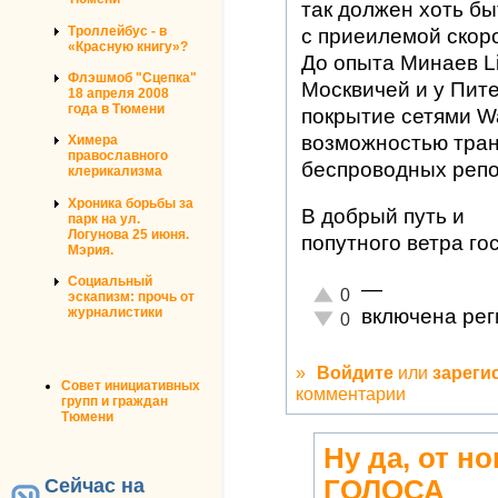
так должен хоть б
Троллейбус - в
с приеилемой скор
«Красную книгу»?
До опыта Минаев Li
Флэшмоб "Сцепка"
Москвичей и у Пит
18 апреля 2008
года в Тюмени
покрытие сетями W
возможностью тра
Химера
православного
беспроводных реп
клерикализма
Хроника борьбы за
В добрый путь и
парк на ул.
Логунова 25 июня.
попутного ветра го
Мэрия.
Социальный
—
Отлично!
0
эскапизм: прочь от
включена рег
журналистики
Неадекватно!
0
»
Войдите
или
зареги
Совет инициативных
комментарии
групп и граждан
Тюмени
Ну да, от н
Сейчас на
ГОЛОСА