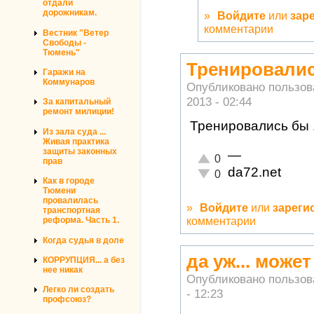
отдали
дорожникам.
»
Войдите
или
зар
комментарии
Вестник "Ветер
Свободы -
Тюмень"
Тренировались
Гаражи на
Коммунаров
Опубликовано пользо
2013 - 02:44
За капитальный
ремонт милиции!
Тренировались бы ..
Из зала суда ...
Живая практика
защиты законных
—
Отлично!
0
прав
da72.net
Неадекватно!
0
Как в городе
Тюмени
провалилась
»
Войдите
или
зареги
транспортная
комментарии
реформа. Часть 1.
Когда судья в доле
да уж... може
КОРРУПЦИЯ... а без
нее никак
Опубликовано пользо
Легко ли создать
- 12:23
профсоюз?