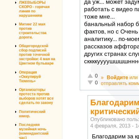
да уж... может зад
ЛЖЕВЫБОРЫ
СКОРО - горячая
работать с видео п
линия по
нарушениям
тоже мне...
банальный набор б
Митинг 22 мая
против
фактов, но с Очень
строительства
дороги.
аналитику... по-мо
рассказов аффтора 
Общегородской
сбор подписей
других странах слу
против точечной
застройки: 4 мая на
сккккуууушшшшннн
Цветном бульваре
Операция
Отлично!
0
»
Войдите
или
«Оккупируй
Тюмень»
Неадекватно!
0
отправлять ком
Организаторы
протеста против
выборов хотят все
Благодарим
сделать по закону
критически
Политический
юмор.
Опубликовано пол
4 февраля, 2013 - 1
Последняя
музейная ночь
(комендантский
Благодарим за к
час)