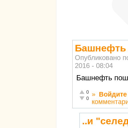
Башнефть 
Опубликовано п
2016 - 08:04
Башнефть пошё
Отлично!
0
»
Войдите
Неадекватно!
0
комментар
..и "селе