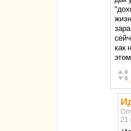
"дох
жизн
зара
сейч
как 
этом
Отличн
0
Неадек
0
Ид
Оп
21 