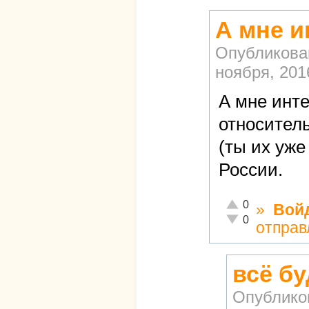
А мне и
Опубликова
ноября, 2016
А мне инте
относител
(ты их уже
России.
Отлично!
0
»
Вой
Неадекватно!
0
отправ
всё б
Опублико