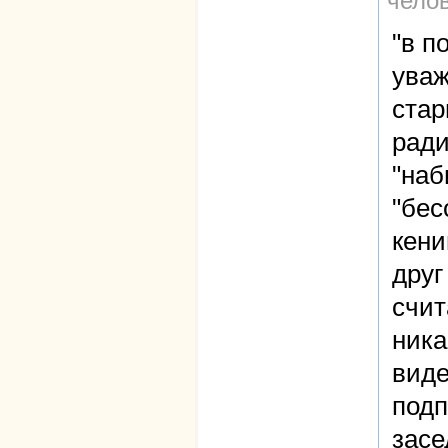
чело
"в п
уваж
стар
ради
"на
"бес
кени
друг
счит
ника
виде
подп
засе