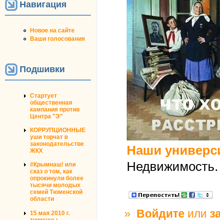
Навигация
Новое на сайте
Ваши голосования
Подшивки
Стартует
общественная
кампания против
Центра "Э"
КОРРУПЦИОННЫЕ
уши торчат в
законодательстве
Наши универс
ЖКХ
Недвижимость. 
#Крымнаш! или
сказ о том, как
опрокинули более
тысячи молодых
семей Тюменской
области
»
Войдите
или
з
15 мая 2010 г.
тюменцы