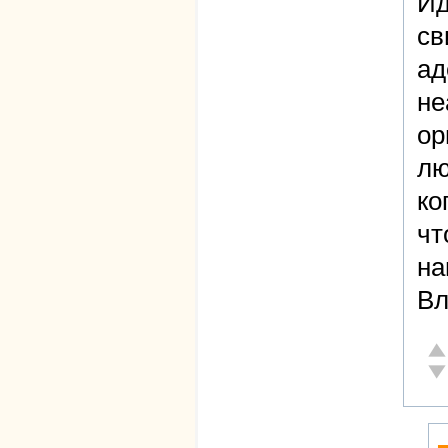
Ид
св
ад
не
ор
лю
ко
чт
на
Вл
От
Не