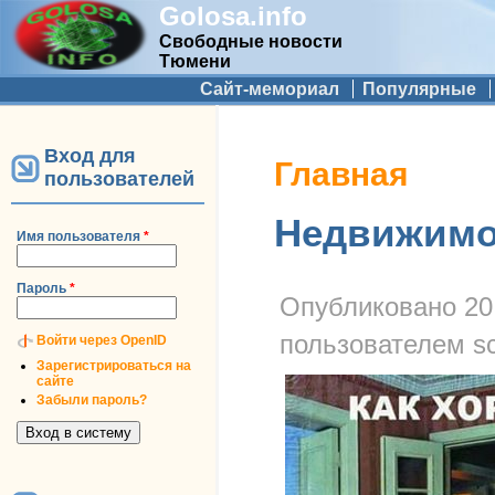
Golosa.info
Свободные новости
Тюмени
Дополнительное меню
Сайт-мемориал
Популярные
Вход для
Вы здесь
Главная
пользователей
Недвижимос
Имя пользователя
*
Пароль
*
Опубликовано
20
пользователем
s
Войти через OpenID
Зарегистрироваться на
сайте
Забыли пароль?