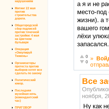
нарушениям
а я и не р
Митинг 22 мая
место-под 
против
строительства
жизни). а 
дороги.
Общегородской
вашего го
сбор подписей
против точечной
лёхи улюк
застройки: 4 мая
на Цветном
бульваре
запасался.
Операция
«Оккупируй
Отлично!
Тюмень»
0
»
Вой
Неадекватно!
0
Организаторы
отправ
протеста против
выборов хотят все
сделать по закону
Все з
Политический
юмор.
Опублико
Последняя
музейная ночь
ноября, 2
(комендантский
час)
Ну как н
ПРИГОВОР