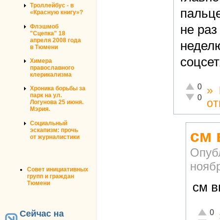
Троллейбус - в
пальце
«Красную книгу»?
не раз
Флэшмоб
"Сцепка" 18
апреля 2008 года
неделю
в Тюмени
соцсет
Химера
православного
клерикализма
Отлично!
0
»
Хроника борьбы за
парк на ул.
Неадекват
0
от
Логунова 25 июня.
Мэрия.
Социальный
эскапизм: прочь
см
от журналистики
Опуб
ноябр
Совет инициативных
групп и граждан
Тюмени
см 
Отличн
0
Сейчас на