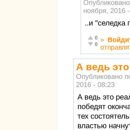
Опубликовано
ноября, 2016 -
..и "селедка
Отлично!
0
»
Войди
Неадекватно!
0
отправля
А ведь эт
Опубликовано п
2016 - 08:23
А ведь это реа
победят оконч
тех состоятел
властью начнут