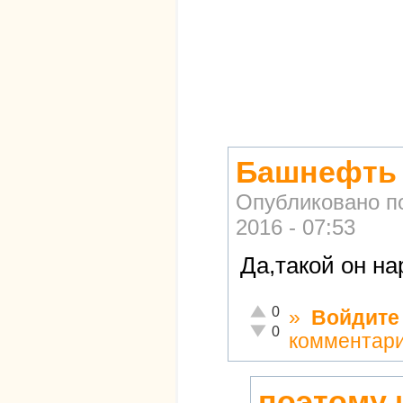
Башнефть 
Опубликовано п
2016 - 07:53
Да,такой он на
Отлично!
0
»
Войдите
Неадекватно!
0
комментар
поэтому 