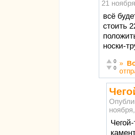
21 ноября
всё буде
стоить 2
положить
носки-тр
Отлично!
0
»
В
Неадекватно!
0
отпр
Чего
Опубли
ноября,
Чегой-
камент