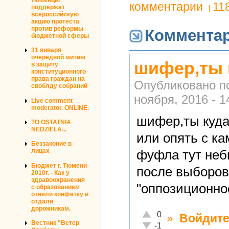
комментарии
11
поддержат
всероссийскую
акцию протеста
против реформы
Коммента
бюджетной сферы
31 января
очередной митинг
шифер,ты 
в защиту
конституционного
права граждан на
Опубликовано п
своблду собраний
ноября, 2016 - 1
Live comment
moderator. ONLINE.
шифер,ты куда
TO OSTATNIA
NEDZIELA...
или опять с ка
Беззаконие в
лицах
фуфла тут неб
Бюджет г. Тюмени
после выборов
2010г. - Как у
здравоохранения
"оппозиционн
с образованием
отняли конфетку и
отдали
дорожникам.
Отлично!
0
»
Войдит
Вестник "Ветер
Неадекватно!
-1