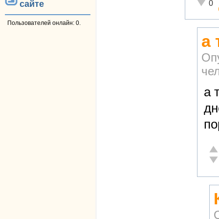
Неадек
0
сайте
Пользователей онлайн: 0.
а 
Оп
че
а 
дн
по
От
Не