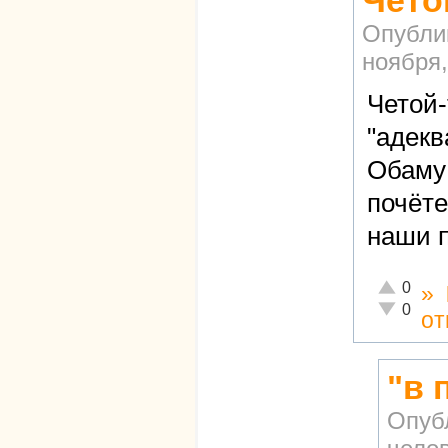
Чето
Опубли
ноября,
Четой-
"адекв
Обаму 
почёте
наши 
Отлично!
0
»
Неадекват
0
от
"в 
Опуб