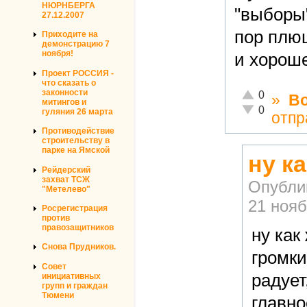
НЮРНБЕРГА
"выборы"
27.12.2007
пор плю
Приходите на
демонстрацию 7
ноября!
и хороше
Проект РОССИЯ -
что сказать о
законности
Отлично!
0
»
В
митингов и
Неадекватно!
0
гуляния 26 марта
отпр
Противодействие
строительству в
парке на Ямской
ну к
Рейдерский
захват ТСЖ
Опубли
"Метелево"
21 нояб
Росрегистрация
против
правозащитников
ну как
Снова Прудников.
громки
Совет
радует
инициативных
групп и граждан
Тюмени
главно