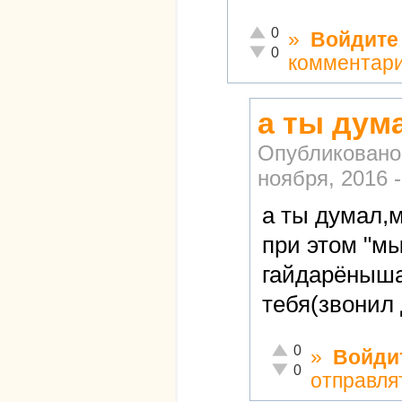
Отлично!
0
»
Войдите
Неадекватно!
0
комментар
а ты дум
Опубликовано
ноября, 2016 -
а ты думал,
при этом "мы
гайдарёныша"
тебя(звонил 
Отлично!
0
»
Войди
Неадекватно!
0
отправля