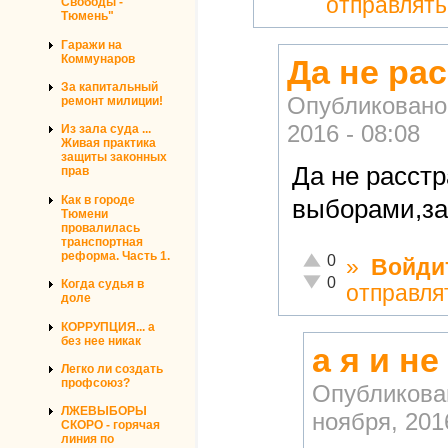
отправлят
Свободы -
Тюмень"
Гаражи на
Коммунаров
Да не ра
За капитальный
Опубликовано
ремонт милиции!
2016 - 08:08
Из зала суда ...
Живая практика
защиты законных
Да не расстр
прав
Как в городе
выборами,за
Тюмени
провалилась
транспортная
реформа. Часть 1.
Отлично!
0
»
Войди
Неадекватно!
0
Когда судья в
отправля
доле
КОРРУПЦИЯ... а
без нее никак
а я и н
Легко ли создать
профсоюз?
Опубликова
ЛЖЕВЫБОРЫ
ноября, 2016
СКОРО - горячая
линия по