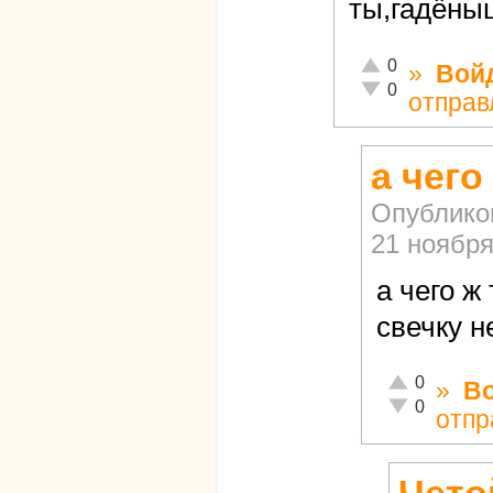
ты,гадёны
Отлично!
0
»
Вой
Неадекватно!
0
отправ
а чег
Опублико
21 ноября
а чего 
свечку н
Отлично!
0
»
В
Неадекватно!
0
отпр