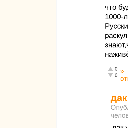
что бу
1000-л
Русски
раскул
знают,
нажив
Отлично!
0
»
Неадекват
0
от
дак
Опуб
чело
дак 