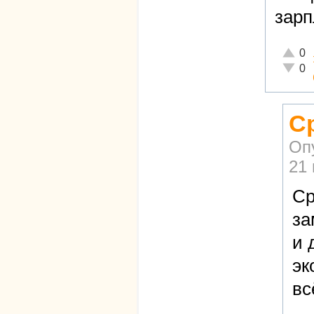
зарп
Отличн
0
Неадек
0
С
Оп
21 
Ср
за
и 
эк
вс