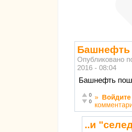
Башнефть 
Опубликовано п
2016 - 08:04
Башнефть пошё
Отлично!
0
»
Войдите
Неадекватно!
0
комментар
..и "селе