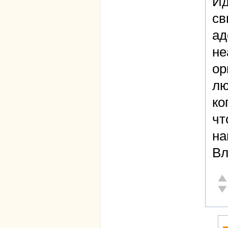
Ид
св
ад
не
ор
лю
ко
чт
на
Вл
От
Не