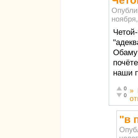
Чето
Опубли
ноября,
Четой-
"адекв
Обаму 
почёте
наши 
Отлично!
0
»
Неадекват
0
от
"в 
Опуб