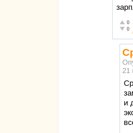
зарп
Отличн
0
Неадек
0
С
Оп
21 
Ср
за
и 
эк
вс