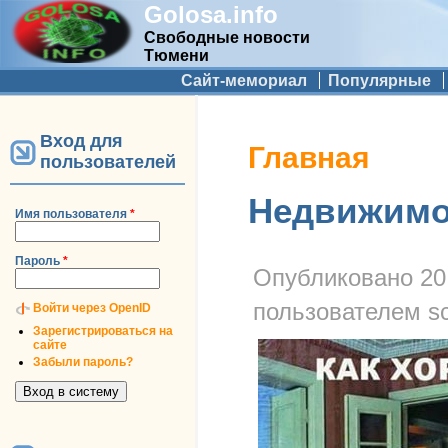
Golosa.info
Свободные новости
Тюмени
Дополнительное меню
Сайт-мемориал
Популярные
Вход для
Вы здесь
Главная
пользователей
Недвижимос
Имя пользователя
*
Пароль
*
Опубликовано
20
пользователем
s
Войти через OpenID
Зарегистрироваться на
сайте
Забыли пароль?