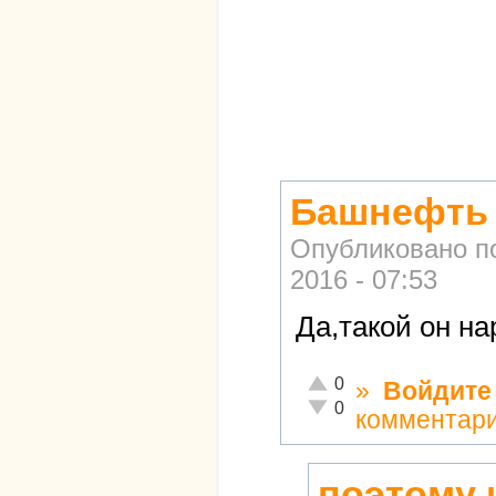
Башнефть 
Опубликовано п
2016 - 07:53
Да,такой он на
Отлично!
0
»
Войдите
Неадекватно!
0
комментар
поэтому 