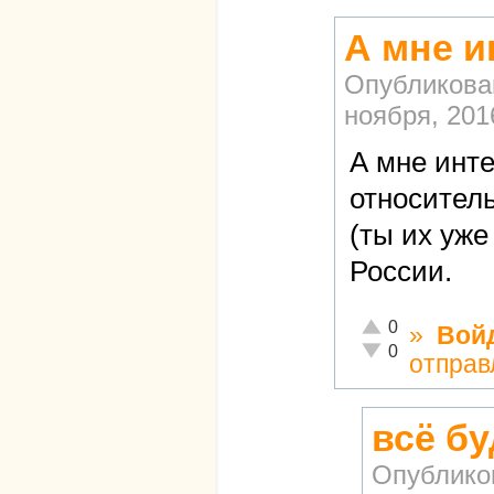
А мне и
Опубликова
ноября, 2016
А мне инте
относител
(ты их уже
России.
Отлично!
0
»
Вой
Неадекватно!
0
отправ
всё б
Опублико