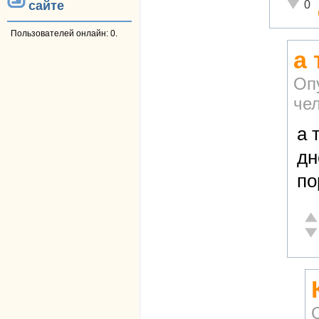
Неадек
0
сайте
Пользователей онлайн: 0.
а 
Оп
че
а 
дн
по
От
Не