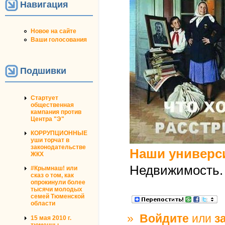
Навигация
Новое на сайте
Ваши голосования
Подшивки
Стартует
общественная
кампания против
Центра "Э"
КОРРУПЦИОННЫЕ
уши торчат в
законодательстве
Наши универс
ЖКХ
Недвижимость. 
#Крымнаш! или
сказ о том, как
опрокинули более
тысячи молодых
семей Тюменской
области
»
Войдите
или
з
15 мая 2010 г.
тюменцы