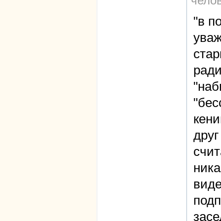
чело
"в п
уваж
стар
ради
"на
"бес
кени
друг
счит
ника
виде
подп
засе