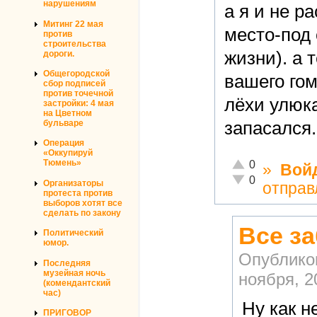
нарушениям
а я и не р
Митинг 22 мая
место-под 
против
строительства
жизни). а 
дороги.
Общегородской
вашего го
сбор подписей
против точечной
лёхи улюк
застройки: 4 мая
на Цветном
бульваре
запасался.
Операция
«Оккупируй
Отлично!
Тюмень»
0
»
Вой
Неадекватно!
0
Организаторы
отправ
протеста против
выборов хотят все
сделать по закону
Все з
Политический
юмор.
Опублико
Последняя
музейная ночь
ноября, 2
(комендантский
час)
Ну как н
ПРИГОВОР