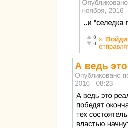
Опубликовано
ноября, 2016 -
..и "селедка
Отлично!
0
»
Войди
Неадекватно!
0
отправля
А ведь эт
Опубликовано п
2016 - 08:23
А ведь это реа
победят оконч
тех состоятел
властью начнут