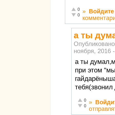
Отлично!
0
»
Войдите
Неадекватно!
0
комментар
а ты дум
Опубликовано
ноября, 2016 -
а ты думал,
при этом "мы
гайдарёныша"
тебя(звонил 
Отлично!
0
»
Войди
Неадекватно!
0
отправля