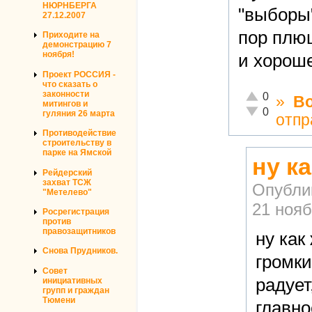
НЮРНБЕРГА
"выборы"
27.12.2007
пор плю
Приходите на
демонстрацию 7
ноября!
и хороше
Проект РОССИЯ -
что сказать о
законности
Отлично!
0
»
В
митингов и
Неадекватно!
0
гуляния 26 марта
отпр
Противодействие
строительству в
парке на Ямской
ну к
Рейдерский
захват ТСЖ
Опубли
"Метелево"
21 нояб
Росрегистрация
против
правозащитников
ну как
Снова Прудников.
громки
Совет
радует
инициативных
групп и граждан
Тюмени
главно