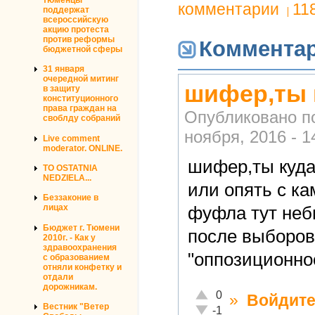
комментарии
11
поддержат
всероссийскую
акцию протеста
против реформы
Коммента
бюджетной сферы
31 января
очередной митинг
шифер,ты 
в защиту
конституционного
права граждан на
Опубликовано п
своблду собраний
ноября, 2016 - 1
Live comment
moderator. ONLINE.
шифер,ты куда
TO OSTATNIA
NEDZIELA...
или опять с ка
Беззаконие в
лицах
фуфла тут неб
Бюджет г. Тюмени
после выборов
2010г. - Как у
здравоохранения
"оппозиционн
с образованием
отняли конфетку и
отдали
дорожникам.
Отлично!
0
»
Войдит
Вестник "Ветер
Неадекватно!
-1