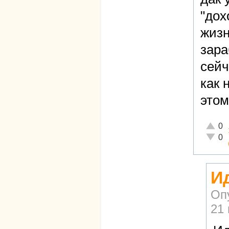
"дох
жизн
зара
сейч
как 
этом
Отличн
0
Неадек
0
Ид
Оп
21 