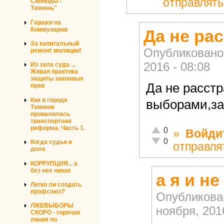
отправлят
Свободы -
Тюмень"
Гаражи на
Коммунаров
Да не ра
За капитальный
Опубликовано
ремонт милиции!
2016 - 08:08
Из зала суда ...
Живая практика
защиты законных
Да не расстр
прав
Как в городе
выборами,за
Тюмени
провалилась
транспортная
реформа. Часть 1.
Отлично!
0
»
Войди
Неадекватно!
0
Когда судья в
отправля
доле
КОРРУПЦИЯ... а
без нее никак
а я и н
Легко ли создать
профсоюз?
Опубликова
ЛЖЕВЫБОРЫ
ноября, 2016
СКОРО - горячая
линия по