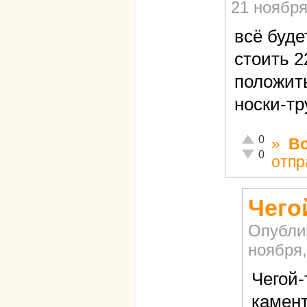
21 ноября
всё буде
стоить 2
положить
носки-тр
Отлично!
0
»
В
Неадекватно!
0
отпр
Чего
Опубли
ноября,
Чегой-
камент