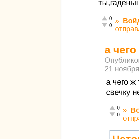
ты,гадёны
Отлично!
0
»
Вой
Неадекватно!
0
отправ
а чег
Опублико
21 ноября
а чего 
свечку н
Отлично!
0
»
В
Неадекватно!
0
отпр