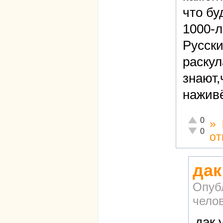
что бу
1000-л
Русски
раскул
знают,
нажив
Отлично!
0
»
Неадекват
0
от
дак
Опуб
чело
дак 