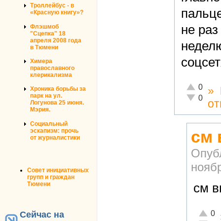
Троллейбус - в
пальце
«Красную книгу»?
не раз
Флэшмоб
"Сцепка" 18
апреля 2008 года
неделю
в Тюмени
соцсет
Химера
православного
клерикализма
Отлично!
0
»
Хроника борьбы за
парк на ул.
Неадекват
0
от
Логунова 25 июня.
Мэрия.
Социальный
эскапизм: прочь
см
от журналистики
Опуб
ноябр
Совет инициативных
групп и граждан
Тюмени
см 
Отличн
0
Сейчас на