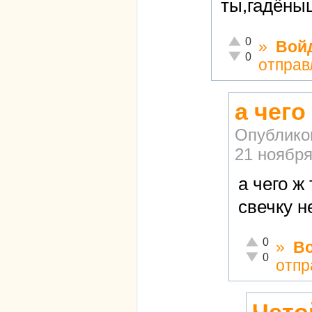
ты,гадёны
Отлично!
0
»
Вой
Неадекватно!
0
отправ
а чег
Опублико
21 ноября
а чего 
свечку н
Отлично!
0
»
В
Неадекватно!
0
отпр