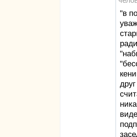
чело
"в п
уваж
стар
ради
"на
"бес
кени
друг
счит
ника
виде
подп
засе