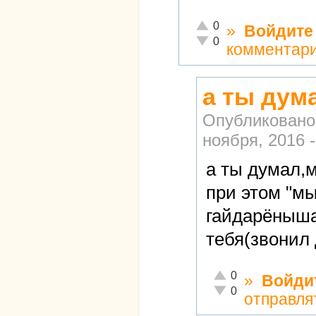
Отлично!
0
»
Войдите
Неадекватно!
0
комментар
а ты дум
Опубликовано
ноября, 2016 -
а ты думал,
при этом "мы
гайдарёныша"
тебя(звонил 
Отлично!
0
»
Войди
Неадекватно!
0
отправля