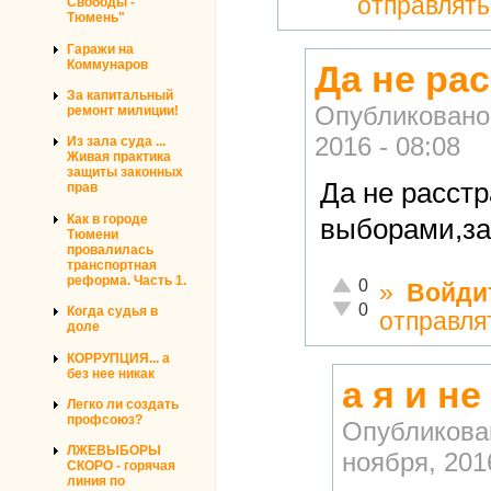
отправлят
Свободы -
Тюмень"
Гаражи на
Коммунаров
Да не ра
За капитальный
Опубликовано
ремонт милиции!
2016 - 08:08
Из зала суда ...
Живая практика
защиты законных
Да не расстр
прав
Как в городе
выборами,за
Тюмени
провалилась
транспортная
реформа. Часть 1.
Отлично!
0
»
Войди
Неадекватно!
0
Когда судья в
отправля
доле
КОРРУПЦИЯ... а
без нее никак
а я и н
Легко ли создать
профсоюз?
Опубликова
ЛЖЕВЫБОРЫ
ноября, 2016
СКОРО - горячая
линия по