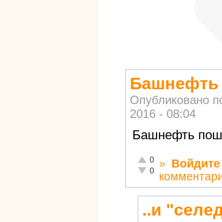
Башнефть 
Опубликовано п
2016 - 08:04
Башнефть пошё
Отлично!
0
»
Войдите
Неадекватно!
0
комментар
..и "селе