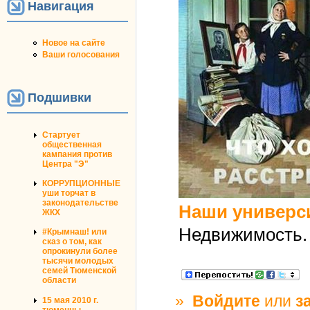
Навигация
Новое на сайте
Ваши голосования
Подшивки
Стартует
общественная
кампания против
Центра "Э"
КОРРУПЦИОННЫЕ
уши торчат в
законодательстве
Наши универс
ЖКХ
Недвижимость. 
#Крымнаш! или
сказ о том, как
опрокинули более
тысячи молодых
семей Тюменской
области
»
Войдите
или
з
15 мая 2010 г.
тюменцы