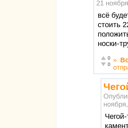
21 ноября
всё буде
стоить 2
положить
носки-тр
Отлично!
0
»
В
Неадекватно!
0
отпр
Чего
Опубли
ноября,
Чегой-
камент