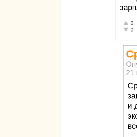
зарп
Отличн
0
Неадек
0
С
Оп
21 
Ср
за
и 
эк
вс