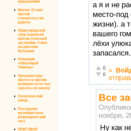
нарушениям
а я и не р
Митинг 22 мая
место-под 
против
строительства
жизни). а 
дороги.
Общегородской
вашего го
сбор подписей
против точечной
лёхи улюк
застройки: 4 мая
на Цветном
бульваре
запасался.
Операция
«Оккупируй
Отлично!
Тюмень»
0
»
Вой
Неадекватно!
0
Организаторы
отправ
протеста против
выборов хотят все
сделать по закону
Все з
Политический
юмор.
Опублико
Последняя
музейная ночь
ноября, 2
(комендантский
час)
Ну как н
ПРИГОВОР