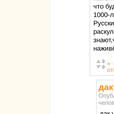
что бу
1000-л
Русски
раскул
знают,
нажив
Отлично!
0
»
Неадекват
0
от
дак
Опуб
чело
дак 