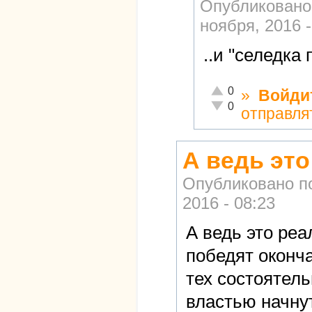
Опубликовано
ноября, 2016 -
..и "селедка
Отлично!
0
»
Войди
Неадекватно!
0
отправля
А ведь эт
Опубликовано п
2016 - 08:23
А ведь это реа
победят оконч
тех состоятел
властью начнут