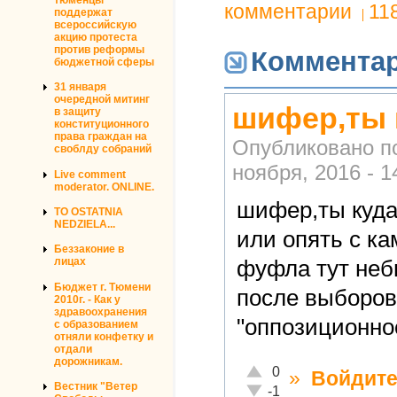
комментарии
11
поддержат
всероссийскую
акцию протеста
против реформы
Коммента
бюджетной сферы
31 января
очередной митинг
шифер,ты 
в защиту
конституционного
права граждан на
Опубликовано п
своблду собраний
ноября, 2016 - 1
Live comment
moderator. ONLINE.
шифер,ты куда
TO OSTATNIA
NEDZIELA...
или опять с ка
Беззаконие в
лицах
фуфла тут неб
Бюджет г. Тюмени
после выборов
2010г. - Как у
здравоохранения
"оппозиционн
с образованием
отняли конфетку и
отдали
дорожникам.
Отлично!
0
»
Войдит
Вестник "Ветер
Неадекватно!
-1