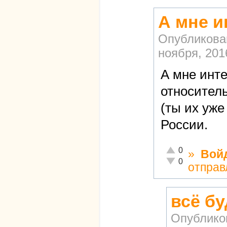
А мне и
Опубликова
ноября, 2016
А мне инте
относител
(ты их уже
России.
Отлично!
0
»
Вой
Неадекватно!
0
отправ
всё б
Опублико