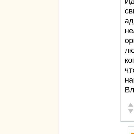
Ид
св
ад
не
ор
лю
ко
чт
на
Вл
От
Не