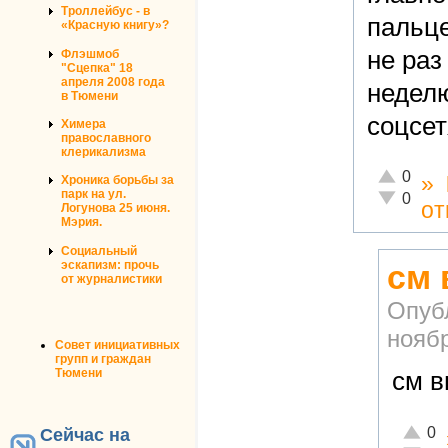
Троллейбус - в
пальце
«Красную книгу»?
не раз
Флэшмоб
"Сцепка" 18
апреля 2008 года
неделю
в Тюмени
соцсет
Химера
православного
клерикализма
Отлично!
0
»
Хроника борьбы за
парк на ул.
Неадекват
0
от
Логунова 25 июня.
Мэрия.
Социальный
эскапизм: прочь
см
от журналистики
Опуб
ноябр
Совет инициативных
групп и граждан
Тюмени
см 
Отличн
0
Сейчас на