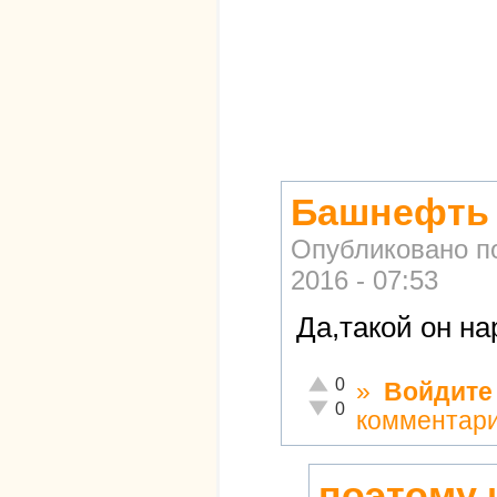
Башнефть 
Опубликовано п
2016 - 07:53
Да,такой он на
Отлично!
0
»
Войдите
Неадекватно!
0
комментар
поэтому 