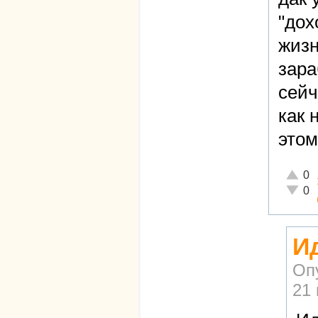
"дох
жизн
зара
сейч
как 
этом
Отличн
0
Неадек
0
Ид
Оп
21 