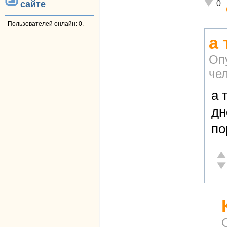
Неадек
0
сайте
Пользователей онлайн: 0.
а 
Оп
че
а 
дн
по
От
Не