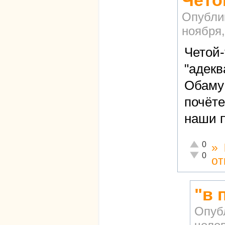
Чето
Опубли
ноября,
Четой-
"адекв
Обаму 
почёте
наши 
Отлично!
0
»
Неадекват
0
от
"в 
Опуб