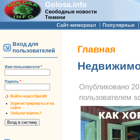
Golosa.info
Свободные новости
Тюмени
Дополнительное меню
Сайт-мемориал
Популярные
Вход для
Вы здесь
Главная
пользователей
Недвижимос
Имя пользователя
*
Пароль
*
Опубликовано
20
пользователем
s
Войти через OpenID
Зарегистрироваться на
сайте
Забыли пароль?