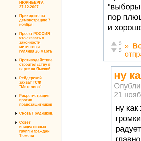
НЮРНБЕРГА
"выборы"
27.12.2007
пор плю
Приходите на
демонстрацию 7
ноября!
и хороше
Проект РОССИЯ -
что сказать о
законности
Отлично!
0
»
В
митингов и
Неадекватно!
0
гуляния 26 марта
отпр
Противодействие
строительству в
парке на Ямской
ну к
Рейдерский
захват ТСЖ
Опубли
"Метелево"
21 нояб
Росрегистрация
против
правозащитников
ну как
Снова Прудников.
громки
Совет
радует
инициативных
групп и граждан
Тюмени
главно