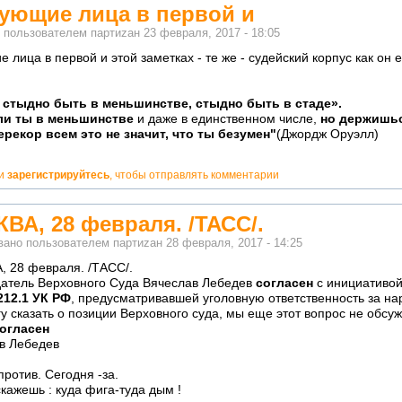
ующие лица в первой и
о пользователем
партиzан
23 февраля, 2017 - 18:05
 лица в первой и этой заметках - те же - судейский корпус как он е
 стыдно быть в меньшинстве, стыдно быть в стаде».
но!
ли ты в меньшинстве
и даже в единственном числе,
но держишьс
ерекор всем это не значит, что ты безумен"
(Джордж Оруэлл)
и
зарегистрируйтесь
, чтобы отправлять комментарии
ВА, 28 февраля. /ТАСС/.
вано пользователем
партиzан
28 февраля, 2017 - 14:25
 28 февраля. /ТАСС/.
атель Верховного Суда Вячеслав Лебедев
согласен
с инициативо
212.1 УК РФ
, предусматривавшей уголовную ответственность за на
гу сказать о позиции Верховного суда, мы еще этот вопрос не обсу
огласен
в Лебедев
против. Сегодня -за.
скажешь : куда фига-туда дым !