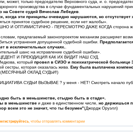
ли, может, только председателю Верховного суда, и. о. председате
дзорного производства в случае фундаментальных нарушений при
о на Совете судей Вячеслав Лебедев
.
ях, когда эти принципы очевидно нарушаются, но отсутствует
яться принятое судебное решение, если нет жалобы».
ШНО И ОПТИМИСТИЧНО - ПЕРЕСМОТРЮ ДАЖЕ КОГДА сторона жало
о словам, предлагаемый законопроектом механизм расширяет возм
биться устранения допущенной судебной ошибки.
Предполагается
ет в исключительных случаях.
.
ительный шанс на исправление судебной ошибки».
ЦЕДЕНТ И ПРЕЮДИЦИЯ КАК ИХ ВИДИТ НАШ СУД.
Медкова, который
провел в СИЗО и психиатрической больнице 3
ей сестры, которая оказалась жива.
Ему была выплачена компенс
(МЕСЯЧНЫЙ ОКЛАД СУДЬИ!)
ИАТИВА СУДЬИ ВЫЗЫВАЕ ? у меня - НЕТ! Смотреть начало пуб
ыдно быть в меньшинстве, стыдно быть в стаде».
ты в меньшинстве
и даже в единственном числе,
но держишься п
кор всем это не значит, что ты безумен"
(Джордж Оруэлл)
регистрируйтесь
, чтобы отправлять комментарии