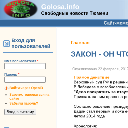
Golosa.info
Свободные новости Тюмени
Дополнительное меню
Сайт-мем
Вход для
Вы здесь
Главная
пользователей
ЗАКОН - ОН Ч
Имя пользователя
*
Опубликовано
22 февраля, 2017
Пароль
*
Прямое действие
Верховный суд РФ в решении
В.Лебедева о возобновлении
Войти через OpenID
"Дело прекратить за отсу
Зарегистрироваться на
Признать за ним право на р
сайте
Забыли пароль?
Согласно решению президиум
Дадин стал первым и
пока 
летом 2014 года
Хронология: