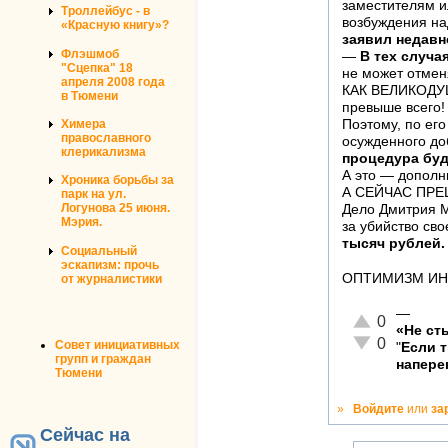
заместителям и
Троллейбус - в
возбуждения на
«Красную книгу»?
заявил недавн
Флэшмоб
—
В тех случа
"Сцепка" 18
не может отмен
апреля 2008 года
КАК ВЕЛИКОДУ
в Тюмени
превыше всего!
Химера
Поэтому, по ег
православного
осужденного до
клерикализма
процедура буд
А это — дополн
Хроника борьбы за
А СЕЙЧАС ПРЕ
парк на ул.
Логунова 25 июня.
Дело Дмитрия 
Мэрия.
за убийство сво
тысяч рублей.
Социальный
эскапизм: прочь
ОПТИМИЗМ ИНИЦ
от журналистики
—
Отлично!
0
«Не ст
Неадекватно!
0
Совет инициативных
"
Если 
групп и граждан
напере
Тюмени
»
Войдите
или
за
Сейчас на