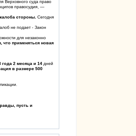
ля Верховного суда право
нципов правосудия, —
 жалоба стороны.
Сегодня
б не подает - Закон
ожности для незаконно
, что применяться новая
 года 2 месяца и 14
дней
ация в размере 500
ликации.
равды, пусть и