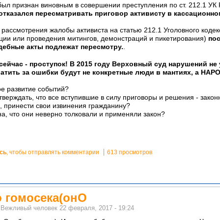
был признан виновным в совершении преступления по ст. 212.1 УК 
отказался пересматривать приговор активисту в кассационном
 рассмотрения жалобы активиста на статью 212.1 Уголовного кодек
ции или проведения митингов, демонстраций и пикетирования)
по
дебные акты подлежат пересмотру.
.
 сейчас - проступок! В 2015 году Верховный суд нарушений не 
латить за ошибки будут не конкретные люди в мантиях, а НАРО
ое развитие событий?
тверждать, что все вступившие в силу приговоры и решения - закон
, принести свои извинения гражданину?
вина, что они неверно толковали и применяли закон?
сь
, чтобы отправлять комментарии
613 просмотров
о гомосека(онО
м
Вежливый человек
22 февраля, 2017 - 19:24