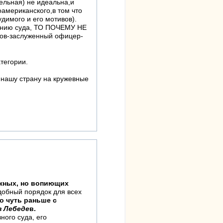
ельная) не идеальна,и
американского,в том что
удимого и его мотивов).
шению суда, ТО ПОЧЕМУ НЕ
ов-заслуженный офицер-
тегории.
нашу страну на кружевные
жных, но вопиющих
добный порядок для всех
о чуть раньше с
в Лебеде
в.
ного суда, его