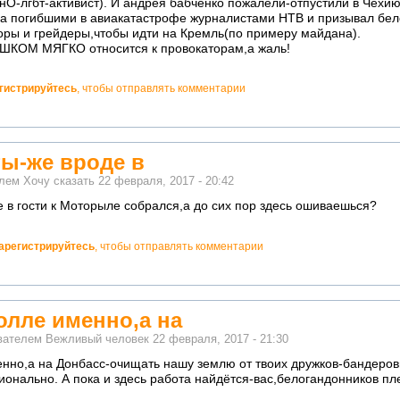
нО-лгбт-активист). И андрея бабченко пожалели-отпустили в Чехию,
на погибшими в авиакатастрофе журналистами НТВ и призывал бел
оры и грейдеры,чтобы идти на Кремль(по примеру майдана).
ИШКОМ МЯГКО относится к провокаторам,а жаль!
гистрируйтесь
, чтобы отправлять комментарии
ты-же вроде в
елем
Хочу сказать
22 февраля, 2017 - 20:42
е в гости к Моторыле собрался,а до сих пор здесь ошиваешься?
арегистрируйтесь
, чтобы отправлять комментарии
олле именно,а на
ователем
Вежливый человек
22 февраля, 2017 - 21:30
енно,а на Донбасс-очищать нашу землю от твоих дружков-бандеров
онально. А пока и здесь работа найдётся-вас,белогандонников пл