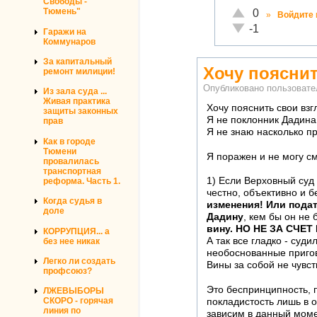
Свободы -
Отлично!
Тюмень"
0
»
Войдите
Неадекватно!
-1
Гаражи на
Коммунаров
За капитальный
Хочу пояснит
ремонт милиции!
Опубликовано пользоват
Из зала суда ...
Живая практика
Хочу пояснить свои взг
защиты законных
Я не поклонник Дадина
прав
Я не знаю насколько п
Как в городе
Тюмени
Я поражен и не могу с
провалилась
транспортная
1) Если Верховный суд 
реформа. Часть 1.
честно, объективно и б
Когда судья в
изменения! Или подат
доле
Дадину
, кем бы он не
вину. НО НЕ ЗА СЧЕТ В
КОРРУПЦИЯ... а
А так все гладко - суд
без нее никак
необоснованные пригов
Легко ли создать
Вины за собой не чувст
профсоюз?
Это беспринципность, 
ЛЖЕВЫБОРЫ
СКОРО - горячая
покладистость лишь в 
линия по
зависим в данный мом