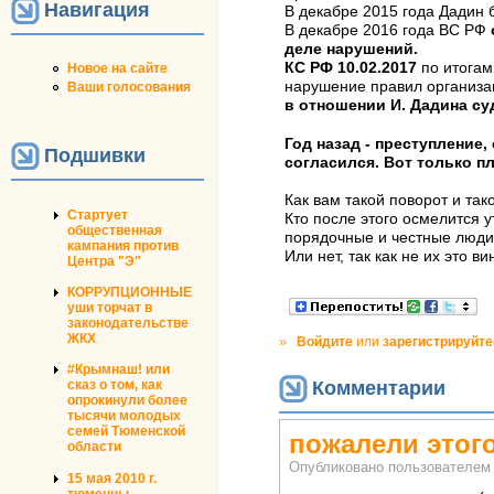
Навигация
В декабре 2015 года Дадин 
В декабре 2016 года ВС РФ
деле нарушений.
КС РФ 10.02.2017
по итогам
Новое на сайте
нарушение правил организа
Ваши голосования
в отношении И. Дадина су
Год назад - преступление,
Подшивки
согласился. Вот только п
Как вам такой поворот и так
Стартует
Кто после этого осмелится у
общественная
порядочные и честные люди
кампания против
Или нет, так как не их это 
Центра "Э"
КОРРУПЦИОННЫЕ
уши торчат в
законодательстве
ЖКХ
»
Войдите
или
зарегистрируйте
#Крымнаш! или
Комментарии
сказ о том, как
опрокинули более
тысячи молодых
семей Тюменской
пожалели этог
области
Опубликовано пользователе
15 мая 2010 г.
тюменцы