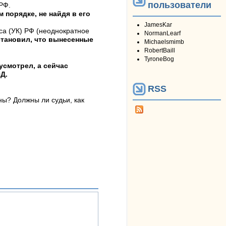
пользователи
РФ.
 порядке, не найдя в его
JamesKar
са (УК) РФ (неоднократное
NormanLearf
становил, что вынесенные
Michaelsmimb
RobertBaill
TyroneBog
усмотрел, а сейчас
Д.
RSS
ны? Должны ли судьи, как