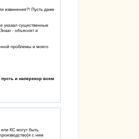
ти извинения?! Пусть даже
не указал существенные
Знаю - объяснят и
данной проблемы и моего
 пусть и наперекор всем
 или КС могут быть
производство(я с ним