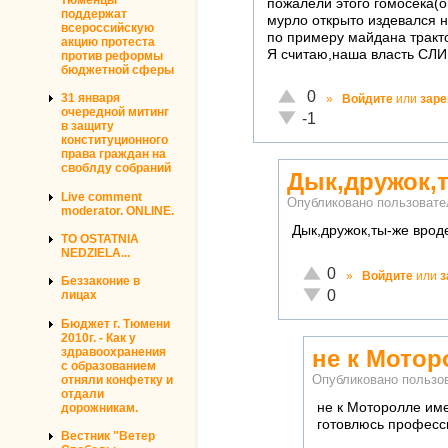
пожалели этого гомосека(о
поддержат
мурло открыто издевался 
всероссийскую
по примеру майдана тракт
акцию протеста
Я считаю,наша власть СЛ
против реформы
бюджетной сферы
Отлично!
0
31 января
»
Войдите
или
заре
очередной митинг
Неадекватно!
-1
в защиту
конституционного
права граждан на
своблду собраний
Дык,дружок,
Live comment
Опубликовано пользоват
moderator. ONLINE.
Дык,дружок,ты-же врод
TO OSTATNIA
NEDZIELA...
Отлично!
0
»
Войдите
или
з
Беззаконие в
Неадекватно!
0
лицах
Бюджет г. Тюмени
2010г. - Как у
здравоохранения
не к Мотор
с образованием
отняли конфетку и
Опубликовано польз
отдали
не к Моторолле им
дорожникам.
готовлюсь професси
Вестник "Ветер