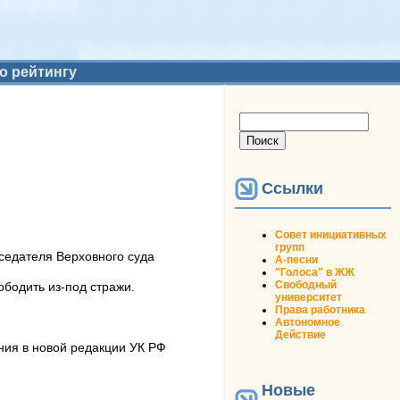
о рейтингу
Форма поиска
Поиск
Ссылки
Совет инициативных
групп
седателя Верховного суда
А-песни
"Голоса" в ЖЖ
Свободный
бодить из-под стражи.
университет
Права работника
Автономное
Действие
ния в новой редакции УК РФ
Новые