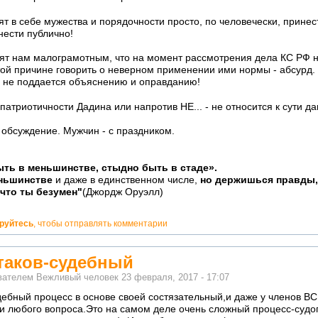
т в себе мужества и порядочности просто, по человечески, принес
нести публично!
нят нам малограмотным, что на момент рассмотрения дела КС РФ 
той причине говорить о неверном применении ими нормы - абсурд. 
о не поддается объяснению и оправданию!
 патриотичности Дадина или напротив НЕ... - не относится к сути 
 обсуждение. Мужчин - с праздником.
ть в меньшинстве, стыдно быть в стаде».
еньшинстве
и даже в единственном числе,
но держишься правды,
 что ты безумен"
(Джордж Оруэлл)
ируйтесь
, чтобы отправлять комментарии
таков-судебный
ователем
Вежливый человек
23 февраля, 2017 - 17:07
дебный процесс в основе своей состязательный,и даже у членов ВС
и любого вопроса.Это на самом деле очень сложный процесс-судо