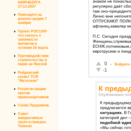
знаком не понаслыш
НЮРНБЕРГА
регулярно даёт сб
27.12.2007
там оно-прецедентно
Приходите на
Лично мне непонят
демонстрацию 7
ОТПУСКАЮТ ПОЛКОВ
ноября!
афганец,кавалер мн
Проект РОССИЯ -
что сказать о
П.С. Сегодня празд
законности
Женщины,служившие
митингов и
ЕСНЖ,потниковым,к
гуляния 26 марта
евротрусики и пинд
Противодействие
строительству в
Отлично!
0
парке на Ямской
»
Войдите
Неадекватно!
-1
Рейдерский
захват ТСЖ
"Метелево"
К преды
Росрегистрация
против
Опубликовано по
правозащитников
К предыдущему
Снова Прудников.
предлагается в
ситуациях.
В Г
Совет
категорий дел 
инициативных
групп и граждан
подобной иде
Тюмени
«Мы сейчас гот