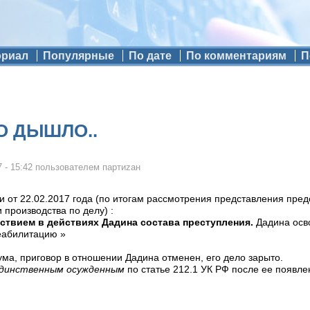
ориал
Популярные
По дате
По комментариям
П
ТО ДЫШЛО..
 - 15:42
пользователем
партиzан
 от 22.02.2017 года (по итогам рассмотрения представления пред
 производства по делу) :
тствием в действиях Дадина состава преступления.
Дадина осво
еабилитацию »
а, приговор в отношении Дадина отменен, его дело зарыто.
единственным осужденным
по статье 212.1 УК РФ после ее появле