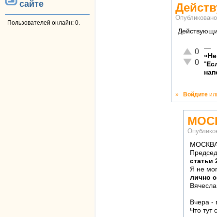
сайте
Действ
Опубликован
Пользователей онлайн: 0.
Действующие
—
Отлично!
0
«Не
Неадекват
0
"
Ес
нап
»
Войдите
ил
МОСК
Опублико
МОСКВА,
Председ
статьи 
Я не мо
лично с
Вячесла
Вчера - 
Что тут 