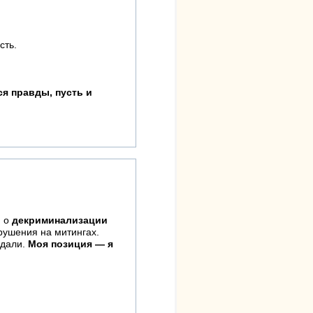
сть.
я правды, пусть и
й о
декриминализации
рушения на митингах.
ждали.
Моя позиция — я