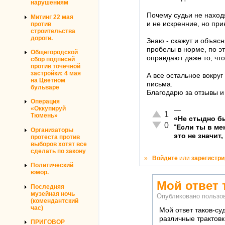
нарушениям
Почему судьи не находя
Митинг 22 мая
и не искренние, но при
против
строительства
дороги.
Знаю - скажут и объяс
пробелы в норме, по э
Общегородской
оправдают даже то, чт
сбор подписей
против точечной
застройки: 4 мая
А все остальное вокруг
на Цветном
письма.
бульваре
Благодарю за отзывы и
Операция
«Оккупируй
—
Отлично!
1
Тюмень»
«Не стыдно бы
Неадекватно!
0
"
Если ты в м
Организаторы
это не значит,
протеста против
выборов хотят все
сделать по закону
»
Войдите
или
зарегистр
Политический
юмор.
Мой ответ 
Последняя
музейная ночь
Опубликовано польз
(комендантский
час)
Мой ответ таков-су
различные трактовк
ПРИГОВОР