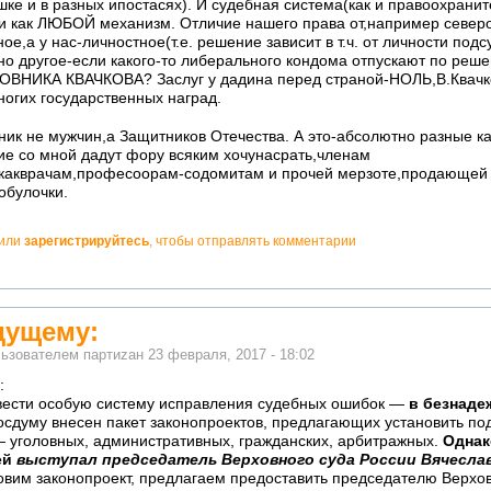
ке и в разных ипостасях). И судебная система(как и правоохранит
ои как ЛЮБОЙ механизм. Отличие нашего права от,например северо
е,а у нас-личностное(т.е. решение зависит в т.ч. от личности подс
но другое-если какого-то либерального кондома отпускают по ре
НИКА КВАЧКОВА? Заслуг у дадина перед страной-НОЛЬ,В.Квачк
огих государственных наград.
ник не мужчин,а Защитников Отечества. А это-абсолютно разные ка
 со мной дадут фору всяким хочунасрать,членам
акврачам,професоорам-содомитам и прочей мерзоте,продающей 
обулочки.
или
зарегистрируйтесь
, чтобы отправлять комментарии
дущему:
льзователем
партиzан
23 февраля, 2017 - 18:02
:
вести особую систему исправления судебных ошибок —
в безнаде
осдуму внесен пакет законопроектов, предлагающих установить по
— уголовных, административных, гражданских, арбитражных.
Однак
ей
выступал председатель Верховного суда России Вячесла
овим законопроект, предлагаем предоставить председателю Верхов