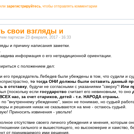
или
зарегистрируйтесь
, чтобы отправлять комментарии
ь свои взгляды и
елем
партиzан
23 февраля, 2017 - 16:33
ляды и причину написания заметки.
.
равдива информация о его нетрадиционной ориентации.
мириться с положением дел:
и его председатель Лебедев были убеждены в том, что судили и су
еспристрастно,
то тогда ОНИ должны были оставить данный пр
ь в отставку
, будучи не согласными с указаниями "сверху"!
Или п
 был (поскольку если
государство
считает его невиновным, то оно
СЕХ нас, за счет стариков, детей - т.е. НАРОДА страны.
ил по "внутреннему убеждению", закон не понимаю, но судьей работ
оры и решения никак не сказываются на мне - остаюсь судьей.
вую! Приносить извинения - увольте!
полное отсутствие своего личного убеждения и мнения, которым он
отношении сильного и вышестоящего, но высокомерие и хамство, без
ент от принимаемого ими решения.