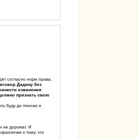
дят согласно норм права,
иговор Дадину без
ринести извинения
должно признать свою
ать буду до пенсии и
и не дорожат. И
различие к тому, кто