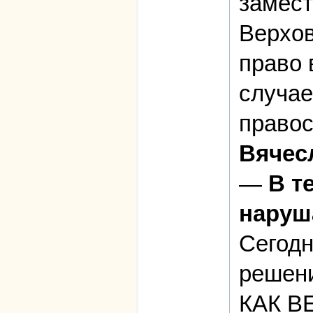
замест
Верхов
право 
случа
право
Вячес
—
В т
наруш
Сегодн
решени
КАК В