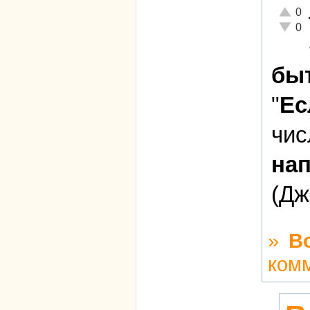
Отличн
0
Неадек
0
быт
"
Ес
чис
нап
(Дж
»
В
ком