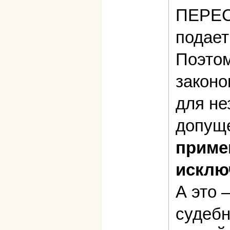
ПЕРЕС
подает
Поэтом
законо
для не
допущ
приме
исклю
А это 
судебн