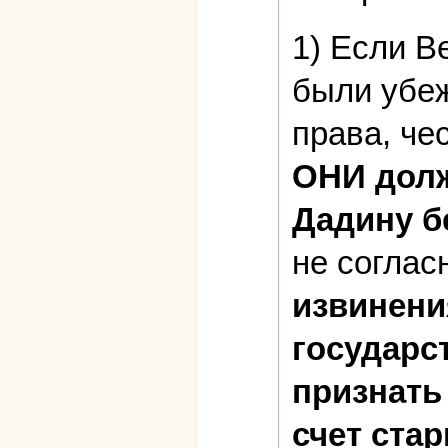
1) Если В
были убеж
права, че
ОНИ долж
Дадину б
не соглас
извинени
государс
признать
счет стар