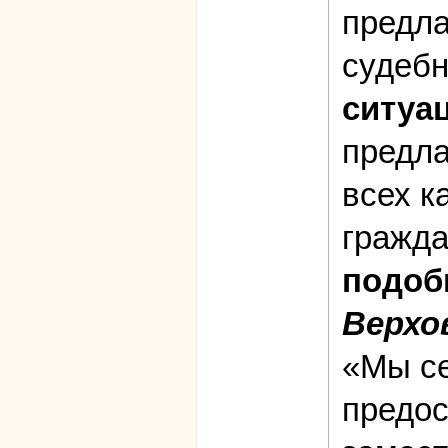
предла
судеб
ситуа
предла
всех к
гражда
подоб
Верхо
«Мы се
предос