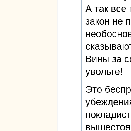
А так все
закон не 
необоснов
сказывают
Вины за с
увольте!
Это беспр
убеждения
покладист
вышестоящ