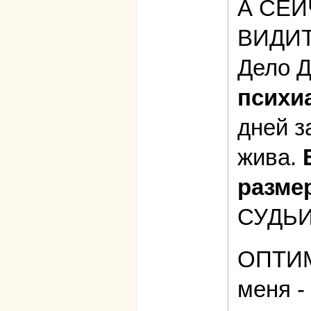
А СЕЙ
ВИДИТ
Дело Д
психиа
дней з
жива.
размер
СУДЬИ
ОПТИМ
меня -