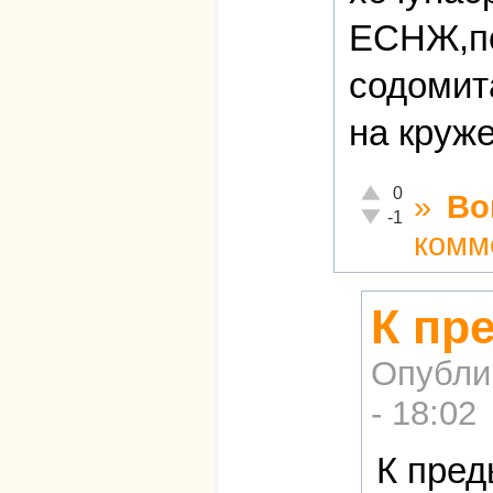
ЕСНЖ,по
содомит
на круж
Отлично!
0
»
Во
Неадекватно!
-1
комм
К пр
Опубли
- 18:02
К пре