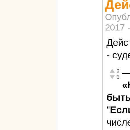
Дей
Опубл
2017 
Дейс
- суд
Отлично!
0
Неадекват
0
«
быть
"
Есл
числ