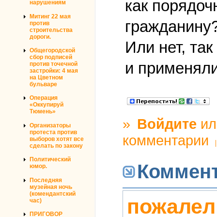
как порядоч
нарушениям
Митинг 22 мая
гражданину
против
строительства
дороги.
Или нет, так
Общегородской
сбор подписей
и применяли
против точечной
застройки: 4 мая
на Цветном
бульваре
Операция
«Оккупируй
Тюмень»
»
Войдите
и
Организаторы
протеста против
комментарии
выборов хотят все
сделать по закону
Политический
Коммен
юмор.
Последняя
музейная ночь
(комендантский
пожалел
час)
ПРИГОВОР