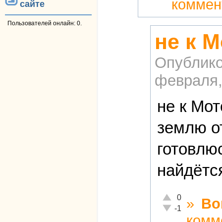
коммен
сайте
Пользователей онлайн: 0.
не к 
Опублико
февраля,
не к Мо
землю о
готовлю
найдётс
Отлично!
0
»
Во
Неадекватно!
-1
комм