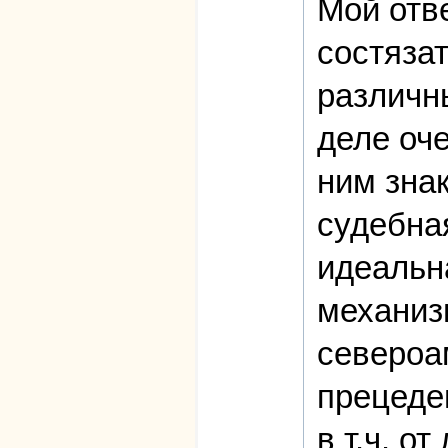
Мой отв
состяза
различн
деле оч
ним зна
судебна
идеальн
механиз
североам
прецеден
в т.ч. о