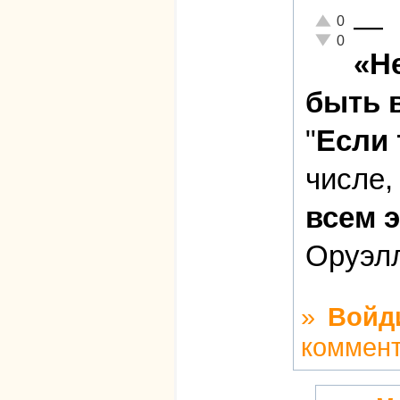
—
Отлично!
0
Неадекватно!
0
«Н
быть в
"
Если 
числе
всем э
Оруэл
»
Войд
коммен