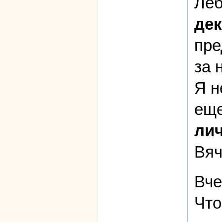
Ле
дек
пре
за 
Я н
еще
лич
Вяч
Вче
Что