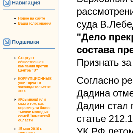
Навигация
рассмотрени
Новое на сайте
суда В.Лебе
Ваши голосования
"Дело прек
Подшивки
состава пр
Стартует
Признать за
общественная
кампания против
Центра "Э"
Согласно ре
КОРРУПЦИОННЫЕ
уши торчат в
законодательстве
Дадина отме
ЖКХ
#Крымнаш! или
Дадин стал
сказ о том, как
опрокинули более
тысячи молодых
статье 212.
семей Тюменской
области
УК РФ летом
15 мая 2010 г.
тюменцы