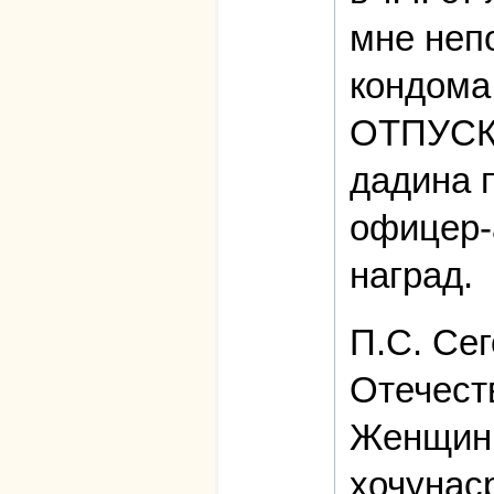
мне неп
кондома
ОТПУСК
дадина 
офицер-
наград.
П.С. Се
Отечест
Женщины
хочунас