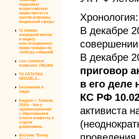
поддержат
всероссийскую
акцию протеста
Хронология:
против реформы
бюджетной сферы
В декабре 2
31 января
очередной митинг
в защиту
совершении 
конституционного
права граждан на
своблду собраний
В декабре 2
Live comment
moderator. ONLINE.
приговор а
TO OSTATNIA
NEDZIELA...
в его деле
Беззаконие в
лицах
КС РФ 10.0
Бюджет г. Тюмени
2010г. - Как у
активиста н
здравоохранения
с образованием
отняли конфетку и
(неоднократ
отдали
дорожникам.
проведения 
Вестник "Ветер