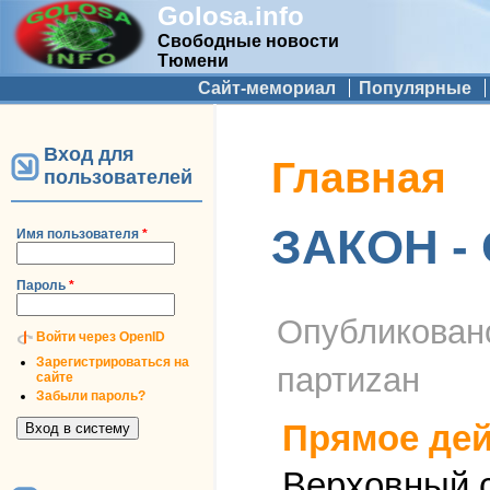
Golosa.info
Свободные новости
Тюмени
Дополнительное меню
Сайт-мемориал
Популярные
Вход для
Вы здесь
Главная
пользователей
ЗАКОН -
Имя пользователя
*
Пароль
*
Опубликова
Войти через OpenID
Зарегистрироваться на
партиzан
сайте
Забыли пароль?
Прямое дей
Верховный с