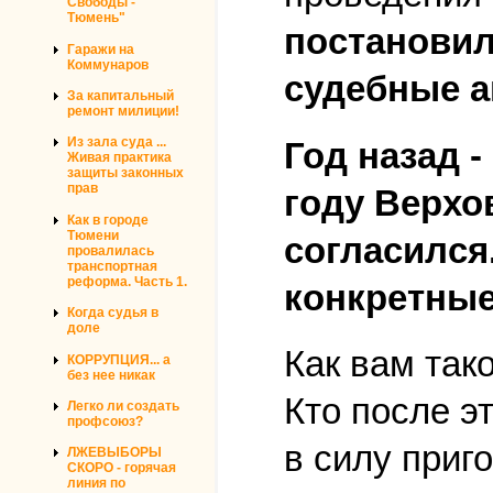
Свободы -
Тюмень"
постановил
Гаражи на
Коммунаров
судебные а
За капитальный
ремонт милиции!
Из зала суда ...
Год назад -
Живая практика
защиты законных
прав
году Верхо
Как в городе
Тюмени
согласился
провалилась
транспортная
реформа. Часть 1.
конкретные
Когда судья в
доле
Как вам так
КОРРУПЦИЯ... а
без нее никак
Кто после э
Легко ли создать
профсоюз?
в силу приг
ЛЖЕВЫБОРЫ
СКОРО - горячая
линия по