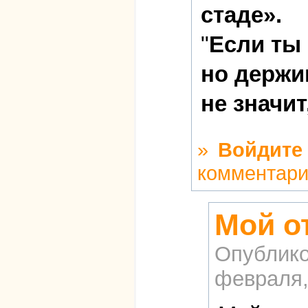
стаде».
"
Если ты
но держи
не значит
»
Войдите
комментар
Мой о
Опублико
февраля,