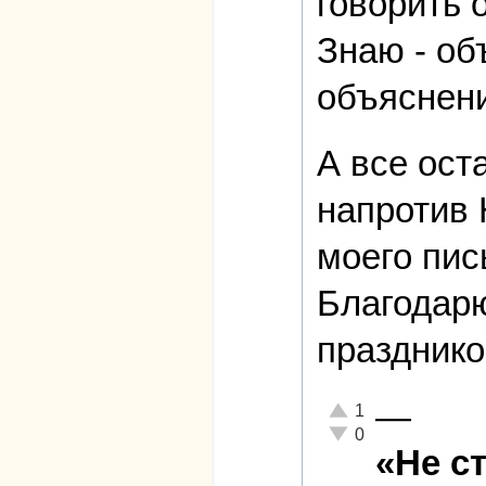
говорить 
Знаю - об
объяснен
А все ост
напротив 
моего пис
Благодарю
празднико
—
Отлично!
1
Неадекватно!
0
«Не с