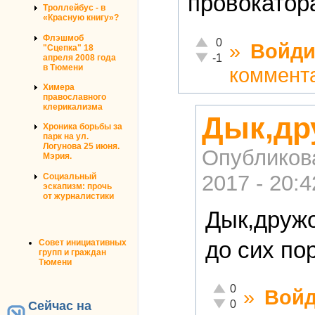
провокатор
Троллейбус - в
«Красную книгу»?
Флэшмоб
Отлично!
0
»
Войди
"Сцепка" 18
Неадекватно!
-1
апреля 2008 года
в Тюмени
коммент
Химера
православного
клерикализма
Дык,др
Хроника борьбы за
парк на ул.
Логунова 25 июня.
Опубликов
Мэрия.
2017 - 20:4
Социальный
эскапизм: прочь
от журналистики
Дык,дружо
до сих по
Совет инициативных
групп и граждан
Тюмени
Отлично!
0
»
Войд
Неадекватно!
0
Сейчас на