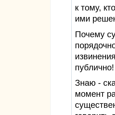
к тому, к
ими реше
Почему су
порядочно
извинения
публично!
Знаю - ск
момент ра
существен