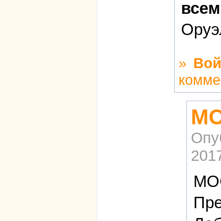
всем
Оруэ
»
Вой
комме
МО
Опу
2017
МОС
Пре