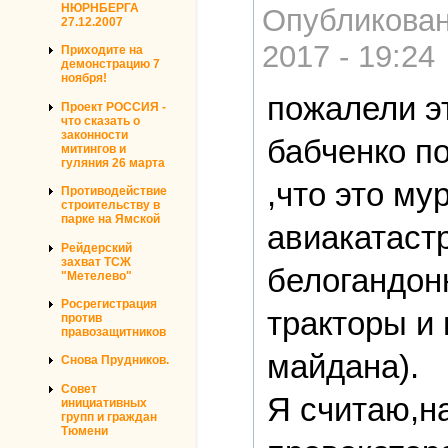
НЮРНБЕРГА
Опубликова
27.12.2007
2017 - 19:24
Приходите на
демонстрацию 7
ноября!
пожалели эт
Проект РОССИЯ -
что сказать о
законности
бабченко п
митингов и
гуляния 26 марта
,что это му
Противодействие
строительству в
парке на Ямской
авиакатаст
Рейдерский
захват ТСЖ
белогандон
"Метелево"
Росрегистрация
тракторы и
против
правозащитников
майдана).
Снова Прудников.
Совет
Я считаю,н
инициативных
групп и граждан
Тюмени