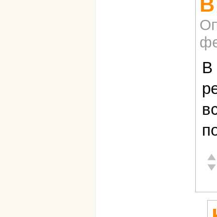
В
Оп
фе
В
р
в
п
От
Не