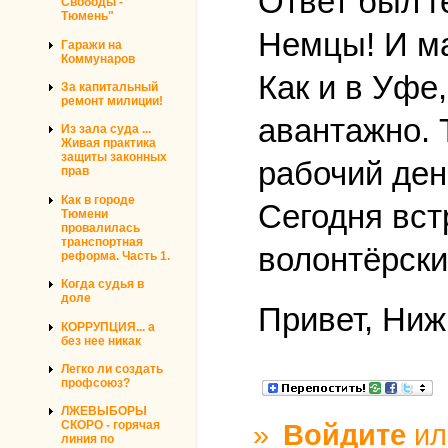
Ответ был г
Свободы -
Тюмень"
Немцы! И м
Гаражи на
Коммунаров
Как и в Уфе
За капитальный
ремонт милиции!
авантажно. 
Из зала суда ...
Живая практика
защиты законных
рабочий ден
прав
Как в городе
Сегодня вст
Тюмени
провалилась
транспортная
волонтёрски
реформа. Часть 1.
Когда судья в
доле
Привет, Ниж
КОРРУПЦИЯ... а
без нее никак
Легко ли создать
профсоюз?
ЛЖЕВЫБОРЫ
»
Войдите
и
СКОРО - горячая
линия по