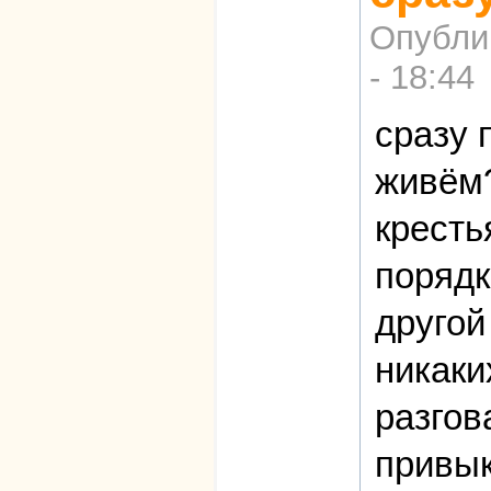
Опубли
- 18:44
сразу 
живём?
кресть
порядк
другой
никаки
разгов
привык