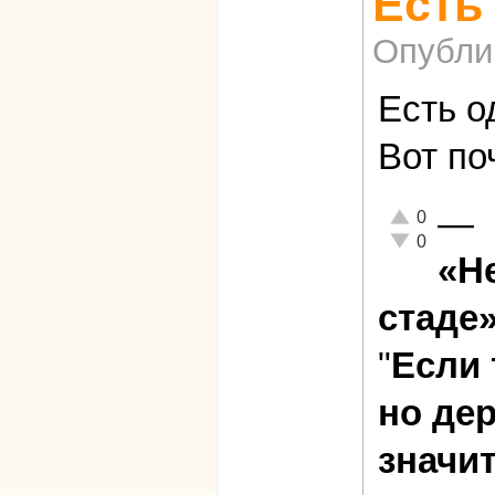
Есть
Опубли
Есть о
Вот по
—
Отлично!
0
Неадекватно!
0
«Н
стаде»
"
Если 
но де
значит