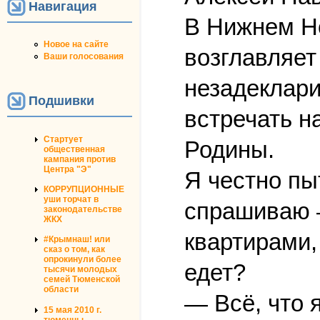
Навигация
В Нижнем Но
Новое на сайте
возглавляет
Ваши голосования
незадеклари
Подшивки
встречать н
Стартует
Родины.
общественная
кампания против
Центра "Э"
Я честно пы
КОРРУПЦИОННЫЕ
уши торчат в
спрашиваю —
законодательстве
ЖКХ
квартирами,
#Крымнаш! или
сказ о том, как
опрокинули более
едет?
тысячи молодых
семей Тюменской
области
— Всё, что 
15 мая 2010 г.
тюменцы