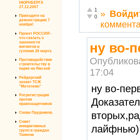
НЮРНБЕРГА
27.12.2007
Отлично!
1
»
Войди
Неадекватно!
Приходите на
0
демонстрацию 7
коммент
ноября!
Проект РОССИЯ -
что сказать о
законности
ну во-
митингов и
гуляния 26 марта
Опубликов
Противодействие
строительству в
парке на Ямской
17:04
Рейдерский
захват ТСЖ
ну во-пер
"Метелево"
Росрегистрация
Доказател
против
правозащитников
вторых,ра
Снова Прудников.
Совет
лайфнью),
инициативных
групп и граждан
Тюмени