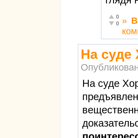
Отлично!
0
»
В
Неадекватно!
0
ком
На суде
Опубликова
На суде Хор
предъявлен
вещественн
доказатель
поинтерес