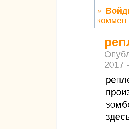
»
Войд
коммен
реп
Опубл
2017 
репл
прои
зомб
здес