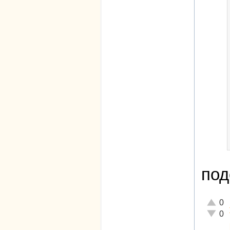
под
Отличн
0
Неадек
0