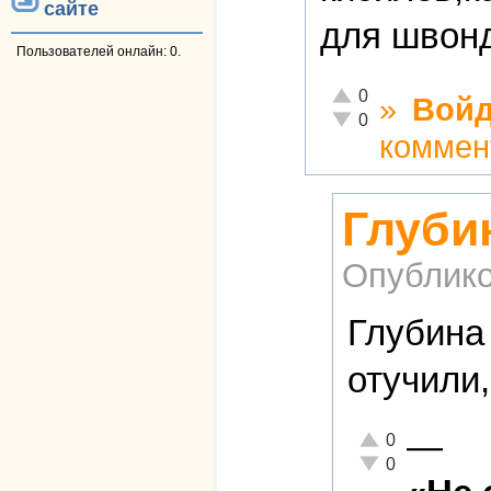
сайте
для швон
Пользователей онлайн: 0.
Отлично!
0
»
Войд
Неадекватно!
0
коммен
Глуби
Опублико
Глубина
отучили,
—
Отлично!
0
Неадекватно!
0