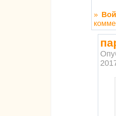
»
Вой
комме
па
Опу
2017