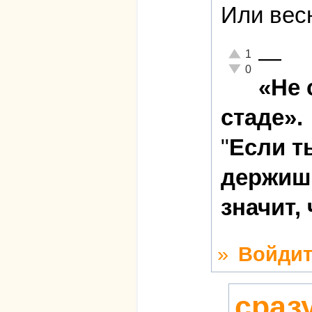
Или весн
—
Отлично!
1
Неадекватно!
0
«Не 
стаде».
"
Если т
держишь
значит,
»
Войдит
сраз