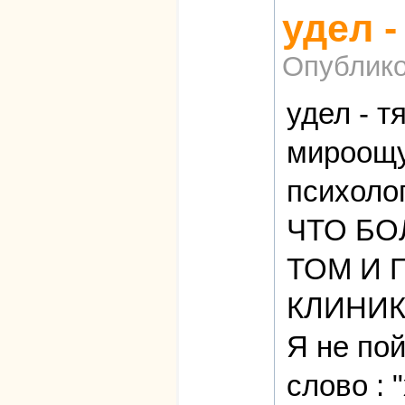
удел -
Опублико
удел - т
мироощу
психоло
ЧТО БО
ТОМ И Г
КЛИНИК
Я не пой
слово : 