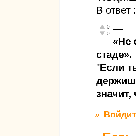
В ответ
—
Отлично!
0
Неадекватно!
0
«Не 
стаде».
"
Если т
держишь
значит,
»
Войдит