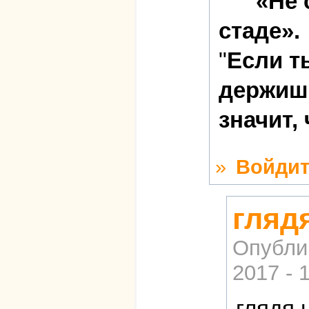
«Не 
стаде».
"
Если т
держишь
значит,
»
Войдит
гляд
Опубли
2017 - 
глядя 