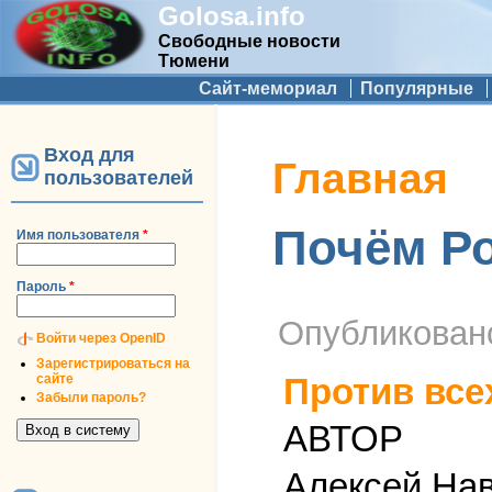
Golosa.info
Свободные новости
Тюмени
Дополнительное меню
Сайт-мемориал
Популярные
Вход для
Вы здесь
Главная
пользователей
Почём Р
Имя пользователя
*
Пароль
*
Опубликова
Войти через OpenID
Зарегистрироваться на
сайте
Против все
Забыли пароль?
АВТОР
Алексей На