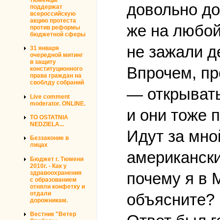
довольно до
поддержат
всероссийскую
акцию протеста
же на любой 
против реформы
бюджетной сферы
не зажали д
31 января
очередной митинг
в защиту
Впрочем, пр
конституционного
права граждан на
своблду собраний
— открывать
Live comment
moderator. ONLINE.
и они тоже 
TO OSTATNIA
NEDZIELA...
Идут за мно
Беззаконие в
лицах
американски
Бюджет г. Тюмени
2010г. - Как у
здравоохранения
почему я в 
с образованием
отняли конфетку и
отдали
объясните?
дорожникам.
Вестник "Ветер