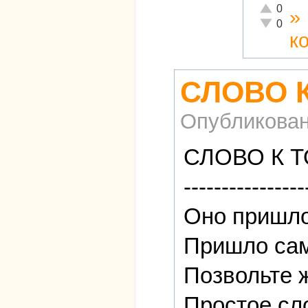
Отлично!
0
»
Неадекват
0
к
СЛОВО 
Опубликова
СЛОВО К 
----------------
Оно пришло
Пришло сам
Позвольте ж
Простое сл