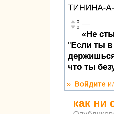
ТИНИНА-А-А
—
Отлично!
0
Неадекватно!
0
«Не сты
"
Если ты в
держишься 
что ты без
»
Войдите
и
как ни 
Опубликов