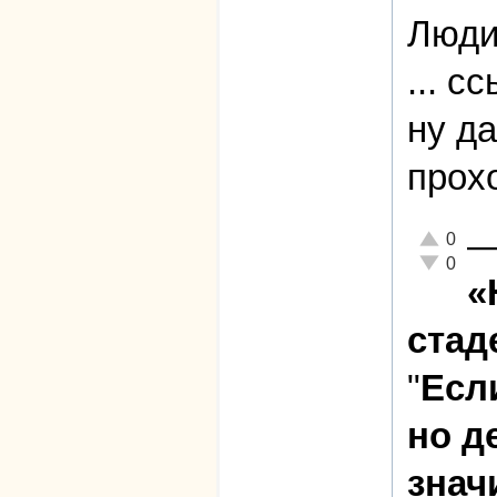
Люди
... с
ну д
прох
Отлично!
0
Неадекват
0
«
стад
"
Есл
но д
знач