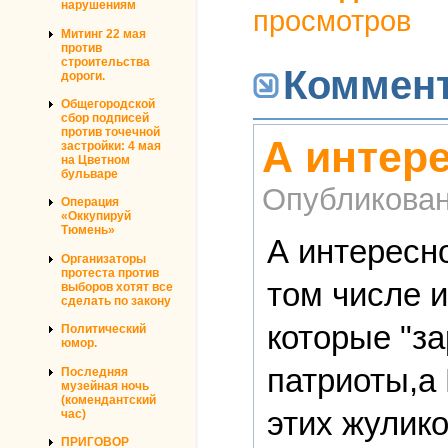
нарушениям
просмотров
Митинг 22 мая
против
строительства
Коммен
дороги.
Общегородской
сбор подписей
против точечной
А интере
застройки: 4 мая
на Цветном
бульваре
Опубликова
Операция
«Оккупируй
Тюмень»
А интересн
Организаторы
протеста против
том числе 
выборов хотят все
сделать по закону
которые "з
Политический
юмор.
патриоты,а
Последняя
музейная ночь
(комендантский
этих жулик
час)
ПРИГОВОР