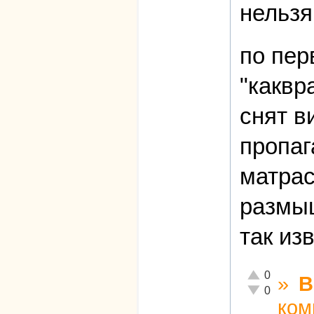
нельзя
по пер
"каквр
снят в
пропаг
матрас
размыш
так из
Отлично!
0
»
В
Неадекватно!
0
ком