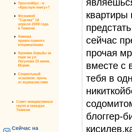
являешься
Троллейбус - в
«Красную книгу»?
квартиры 
Флэшмоб
"Сцепка" 18
предстать
апреля 2008 года
в Тюмени
Химера
сейчас пр
православного
клерикализма
прочая мр
Хроника борьбы за
парк на ул.
Логунова 25 июня.
вместе с
Мэрия.
Социальный
тебя в од
эскапизм: прочь
от журналистики
никиткой
содомитом
Совет инициативных
групп и граждан
Тюмени
блоггер-б
кисилев,к
Сейчас на