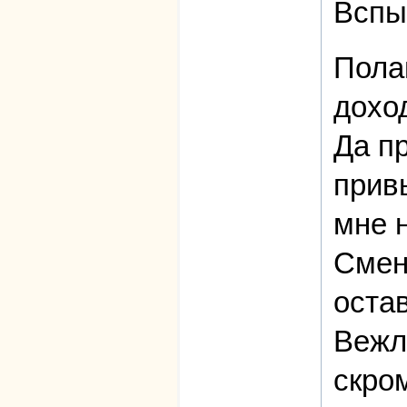
Вспы
Пола
дохо
Да п
привы
мне н
Смени
остав
Вежл
скром