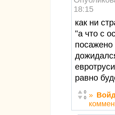
18:15
как ни ст
"а что с 
посажено 
дожидался
евротруси
равно буд
Отлично!
0
»
Войд
Неадекватно!
0
коммен