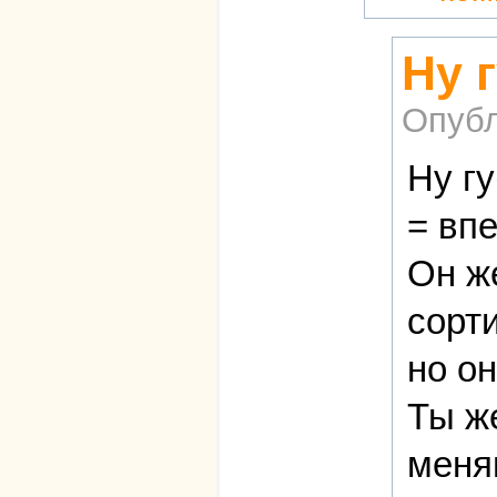
Ну 
Опубл
Ну гу
= впе
Он ж
сорти
но он
Ты ж
меня