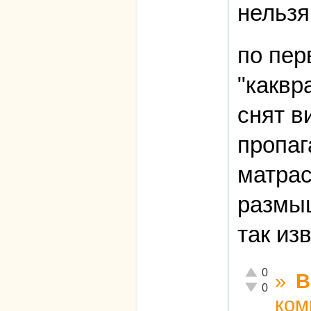
нельзя
по пер
"каквр
снят в
пропаг
матрас
размыш
так из
Отлично!
0
»
В
Неадекватно!
0
ком