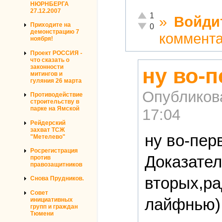
НЮРНБЕРГА
27.12.2007
Отлично!
1
»
Войди
Неадекватно!
Приходите на
0
демонстрацию 7
коммент
ноября!
Проект РОССИЯ -
что сказать о
законности
ну во-
митингов и
гуляния 26 марта
Опубликов
Противодействие
строительству в
парке на Ямской
17:04
Рейдерский
захват ТСЖ
ну во-пер
"Метелево"
Росрегистрация
Доказател
против
правозащитников
вторых,ра
Снова Прудников.
Совет
лайфнью),
инициативных
групп и граждан
Тюмени