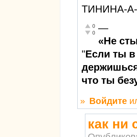
ТИНИНА-А-А
—
Отлично!
0
Неадекватно!
0
«Не сты
"
Если ты в
держишься 
что ты без
»
Войдите
и
как ни 
Опубликов