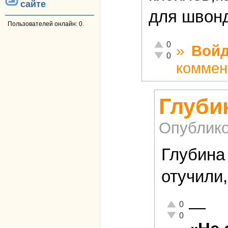
сайте
для швон
Пользователей онлайн: 0.
Отлично!
0
»
Войд
Неадекватно!
0
коммен
Глуби
Опублико
Глубина
отучили,
—
Отлично!
0
Неадекватно!
0