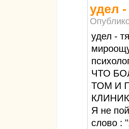
удел -
Опублико
удел - т
мироощу
психоло
ЧТО БО
ТОМ И Г
КЛИНИК
Я не пой
слово : 