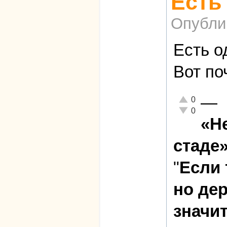
Есть
Опубли
Есть о
Вот по
—
Отлично!
0
Неадекватно!
0
«Н
стаде»
"
Если 
но де
значит