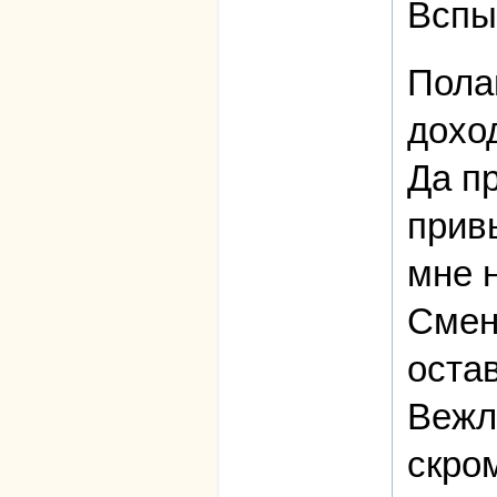
Вспы
Пола
дохо
Да п
привы
мне н
Смени
остав
Вежл
скром