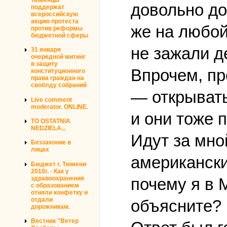
довольно до
поддержат
всероссийскую
акцию протеста
же на любой 
против реформы
бюджетной сферы
не зажали д
31 января
очередной митинг
в защиту
Впрочем, пр
конституционного
права граждан на
своблду собраний
— открывать
Live comment
moderator. ONLINE.
и они тоже 
TO OSTATNIA
NEDZIELA...
Идут за мно
Беззаконие в
лицах
американски
Бюджет г. Тюмени
2010г. - Как у
здравоохранения
почему я в 
с образованием
отняли конфетку и
отдали
объясните?
дорожникам.
Вестник "Ветер