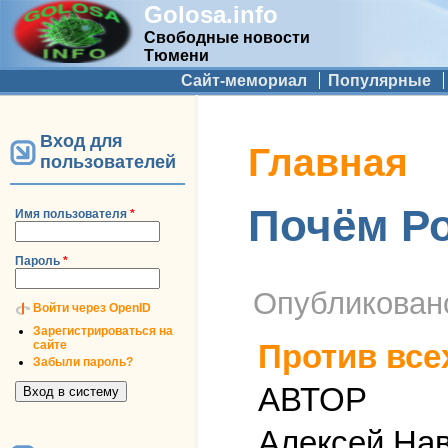
Golosa.info
Свободные новости
Тюмени
Дополнительное меню
Сайт-мемориал
Популярные
Вход для
Вы здесь
Главная
пользователей
Почём Р
Имя пользователя
*
Пароль
*
Опубликова
Войти через OpenID
Зарегистрироваться на
сайте
Против все
Забыли пароль?
АВТОР
Алексей На