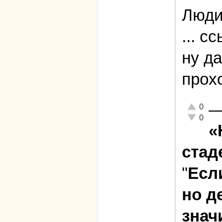
Люди
... с
ну д
прох
Отлично!
0
Неадекват
0
«
стад
"
Есл
но д
знач