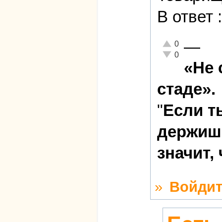
В ответ
—
Отлично!
0
Неадекватно!
0
«Не 
стаде».
"
Если т
держишь
значит,
»
Войдит