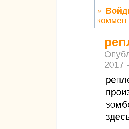
»
Войд
коммен
реп
Опубл
2017 
репл
прои
зомб
здес