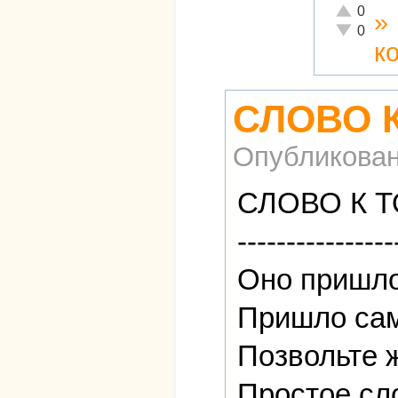
Отлично!
0
»
Неадекват
0
к
СЛОВО 
Опубликова
СЛОВО К 
----------------
Оно пришло
Пришло сам
Позвольте ж
Простое сл