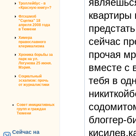
являешься
Троллейбус - в
«Красную книгу»?
квартиры 
Флэшмоб
"Сцепка" 18
предстать
апреля 2008 года
в Тюмени
Химера
сейчас пр
православного
клерикализма
прочая мр
Хроника борьбы за
парк на ул.
Логунова 25 июня.
вместе с
Мэрия.
Социальный
тебя в од
эскапизм: прочь
от журналистики
никиткой
содомитом
Совет инициативных
групп и граждан
Тюмени
блоггер-б
кисилев,к
Сейчас на