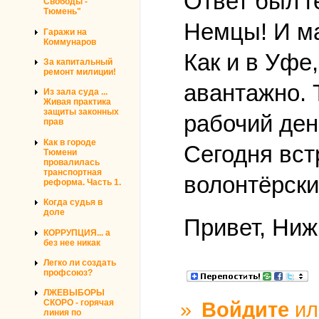
Ответ был г
Свободы -
Тюмень"
Немцы! И м
Гаражи на
Коммунаров
Как и в Уфе
За капитальный
ремонт милиции!
авантажно. 
Из зала суда ...
Живая практика
защиты законных
рабочий ден
прав
Как в городе
Сегодня вст
Тюмени
провалилась
транспортная
волонтёрски
реформа. Часть 1.
Когда судья в
доле
Привет, Ниж
КОРРУПЦИЯ... а
без нее никак
Легко ли создать
профсоюз?
ЛЖЕВЫБОРЫ
»
Войдите
и
СКОРО - горячая
линия по