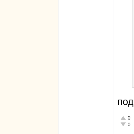
под
Отличн
0
Неадек
0