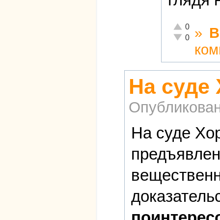
Отлично!
0
»
В
Неадекватно!
0
ком
На суде
Опубликова
На суде Хор
предъявлен
вещественн
доказатель
поинтерес