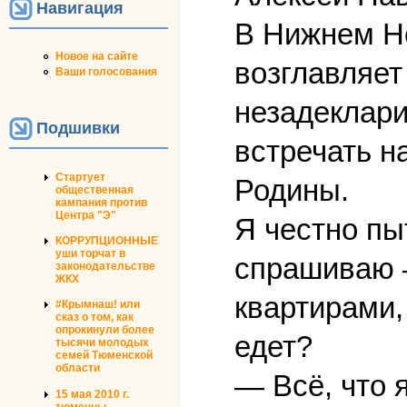
Навигация
В Нижнем Но
Новое на сайте
возглавляет
Ваши голосования
незадеклари
Подшивки
встречать н
Стартует
Родины.
общественная
кампания против
Центра "Э"
Я честно пы
КОРРУПЦИОННЫЕ
уши торчат в
спрашиваю —
законодательстве
ЖКХ
квартирами,
#Крымнаш! или
сказ о том, как
опрокинули более
едет?
тысячи молодых
семей Тюменской
области
— Всё, что 
15 мая 2010 г.
тюменцы