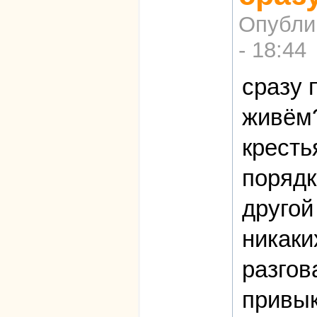
Опубли
- 18:44
сразу 
живём?
кресть
порядк
другой
никаки
разгов
привык