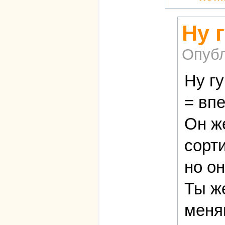
Ну 
Опубл
Ну гу
= впе
Он ж
сорти
но он
Ты ж
меня