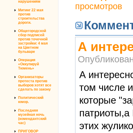
нарушениям
просмотров
Митинг 22 мая
против
строительства
Коммен
дороги.
Общегородской
сбор подписей
против точечной
А интере
застройки: 4 мая
на Цветном
бульваре
Опубликова
Операция
«Оккупируй
Тюмень»
А интересн
Организаторы
протеста против
том числе 
выборов хотят все
сделать по закону
которые "з
Политический
юмор.
патриоты,а
Последняя
музейная ночь
(комендантский
этих жулик
час)
ПРИГОВОР