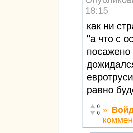
18:15
как ни ст
"а что с 
посажено 
дожидался
евротруси
равно буд
Отлично!
0
»
Войд
Неадекватно!
0
коммен