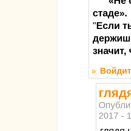
«Не 
стаде».
"
Если т
держишь
значит,
»
Войдит
гляд
Опубли
2017 - 
глядя 