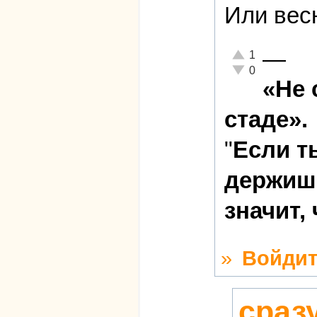
Или весн
—
Отлично!
1
Неадекватно!
0
«Не 
стаде».
"
Если т
держишь
значит,
»
Войдит
сраз