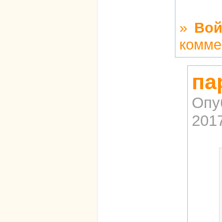
»
Вой
комме
па
Опу
2017