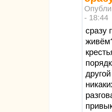
Опубли
- 18:44
сразу 
живём?
кресть
порядк
другой
никаки
разгов
привык