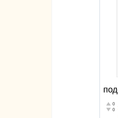
под
Отличн
0
Неадек
0