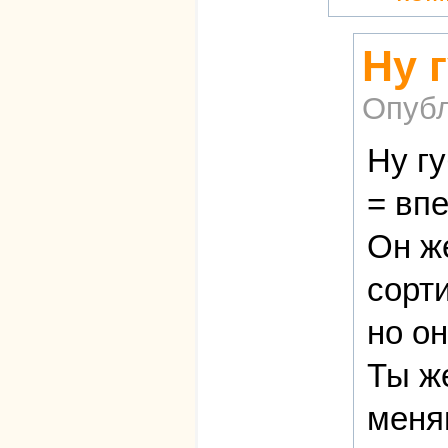
Ну 
Опубл
Ну гу
= впе
Он ж
сорти
но он
Ты ж
меня