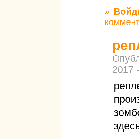
»
Войд
коммен
реп
Опубл
2017 
репл
прои
зомб
здес