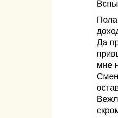
Вспы
Пола
дохо
Да п
привы
мне н
Смени
остав
Вежл
скром