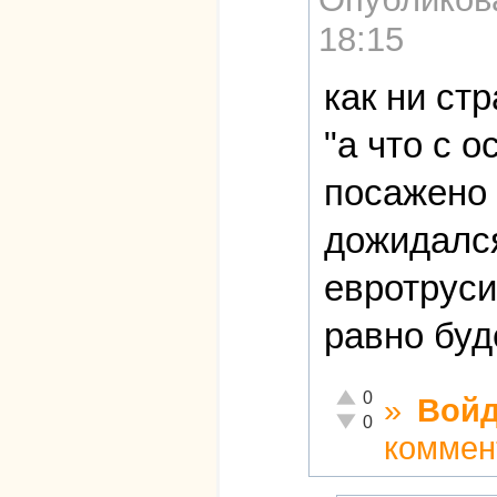
18:15
как ни ст
"а что с 
посажено 
дожидался
евротруси
равно буд
Отлично!
0
»
Войд
Неадекватно!
0
коммен