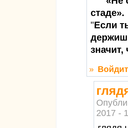
«Не 
стаде».
"
Если т
держишь
значит,
»
Войдит
гляд
Опубли
2017 - 
глядя 