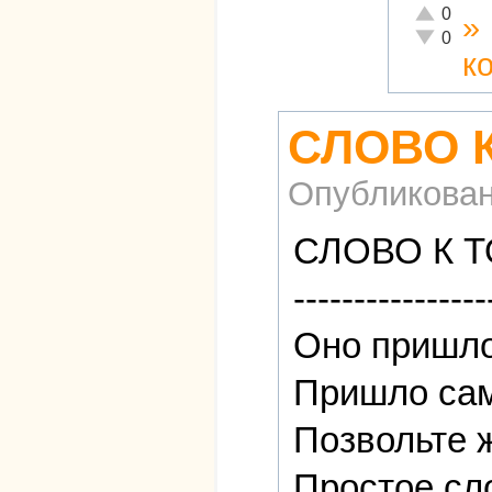
Отлично!
0
»
Неадекват
0
к
СЛОВО 
Опубликова
СЛОВО К 
----------------
Оно пришло
Пришло сам
Позвольте ж
Простое сл