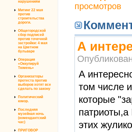
нарушениям
просмотров
Митинг 22 мая
против
строительства
Коммен
дороги.
Общегородской
сбор подписей
против точечной
А интере
застройки: 4 мая
на Цветном
бульваре
Опубликова
Операция
«Оккупируй
Тюмень»
А интересн
Организаторы
протеста против
том числе 
выборов хотят все
сделать по закону
которые "з
Политический
юмор.
патриоты,а
Последняя
музейная ночь
(комендантский
этих жулик
час)
ПРИГОВОР