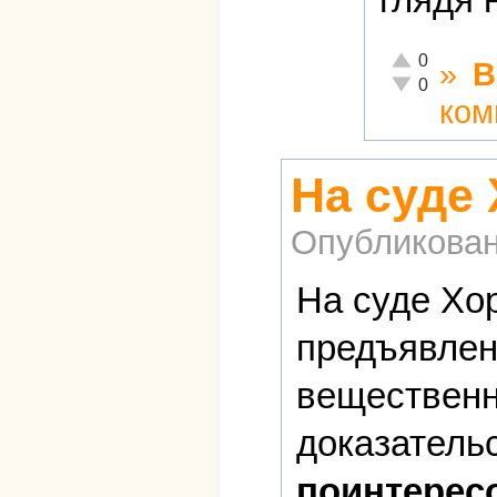
Отлично!
0
»
В
Неадекватно!
0
ком
На суде
Опубликова
На суде Хор
предъявлен
вещественн
доказатель
поинтерес