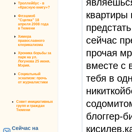
являешься
Троллейбус - в
«Красную книгу»?
квартиры 
Флэшмоб
"Сцепка" 18
предстать
апреля 2008 года
в Тюмени
Химера
сейчас пр
православного
клерикализма
прочая мр
Хроника борьбы за
парк на ул.
Логунова 25 июня.
вместе с
Мэрия.
Социальный
тебя в од
эскапизм: прочь
от журналистики
никиткой
содомитом
Совет инициативных
групп и граждан
Тюмени
блоггер-б
кисилев,к
Сейчас на