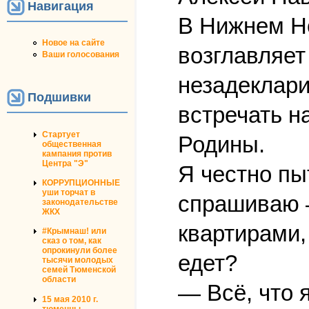
Навигация
В Нижнем Но
Новое на сайте
возглавляет
Ваши голосования
незадеклари
Подшивки
встречать н
Стартует
Родины.
общественная
кампания против
Центра "Э"
Я честно пы
КОРРУПЦИОННЫЕ
уши торчат в
спрашиваю —
законодательстве
ЖКХ
квартирами,
#Крымнаш! или
сказ о том, как
опрокинули более
едет?
тысячи молодых
семей Тюменской
области
— Всё, что 
15 мая 2010 г.
тюменцы