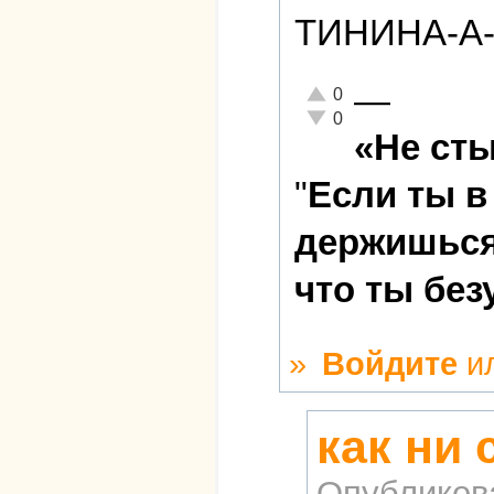
ТИНИНА-А-А
—
Отлично!
0
Неадекватно!
0
«Не сты
"
Если ты в
держишься 
что ты без
»
Войдите
и
как ни 
Опубликов