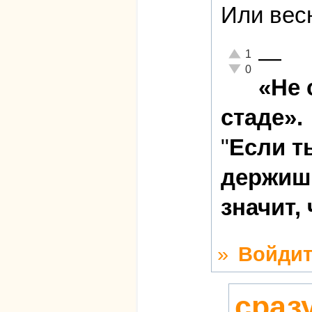
Или весн
—
Отлично!
1
Неадекватно!
0
«Не 
стаде».
"
Если т
держишь
значит,
»
Войдит
сраз