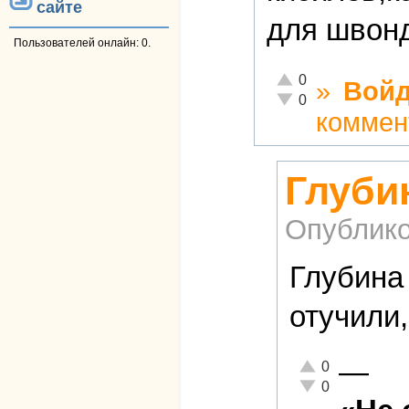
сайте
для швон
Пользователей онлайн: 0.
Отлично!
0
»
Войд
Неадекватно!
0
коммен
Глуби
Опублико
Глубина
отучили,
—
Отлично!
0
Неадекватно!
0