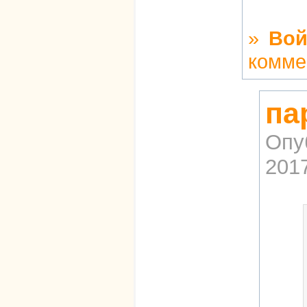
»
Вой
комме
па
Опу
2017