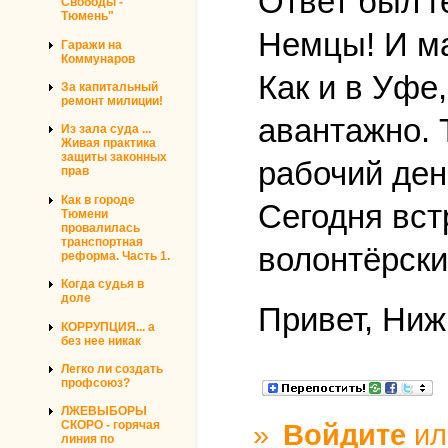
Ответ был г
Свободы -
Тюмень"
Немцы! И м
Гаражи на
Коммунаров
Как и в Уфе
За капитальный
ремонт милиции!
авантажно. 
Из зала суда ...
Живая практика
защиты законных
рабочий ден
прав
Как в городе
Сегодня вст
Тюмени
провалилась
транспортная
волонтёрски
реформа. Часть 1.
Когда судья в
доле
Привет, Ниж
КОРРУПЦИЯ... а
без нее никак
Легко ли создать
профсоюз?
ЛЖЕВЫБОРЫ
»
Войдите
и
СКОРО - горячая
линия по