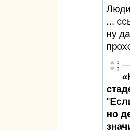
Люди
... с
ну д
прох
Отлично!
0
Неадекват
0
«
стад
"
Есл
но д
знач