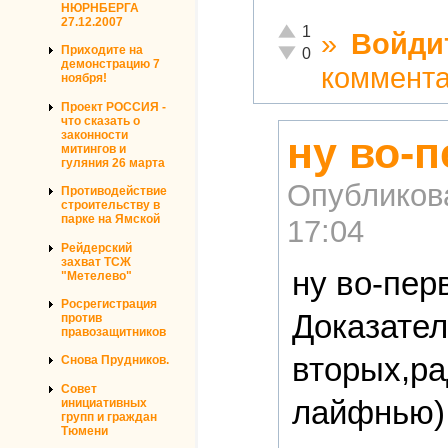
НЮРНБЕРГА
27.12.2007
Отлично!
1
»
Войди
Неадекватно!
Приходите на
0
демонстрацию 7
коммент
ноября!
Проект РОССИЯ -
что сказать о
законности
ну во-
митингов и
гуляния 26 марта
Опубликов
Противодействие
строительству в
парке на Ямской
17:04
Рейдерский
захват ТСЖ
ну во-пер
"Метелево"
Росрегистрация
Доказател
против
правозащитников
вторых,ра
Снова Прудников.
Совет
лайфнью),
инициативных
групп и граждан
Тюмени