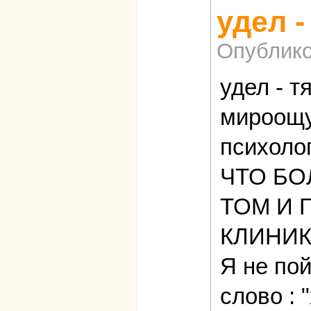
удел -
Опублико
удел - т
мироощу
психоло
ЧТО БО
ТОМ И Г
КЛИНИК
Я не пой
слово : 