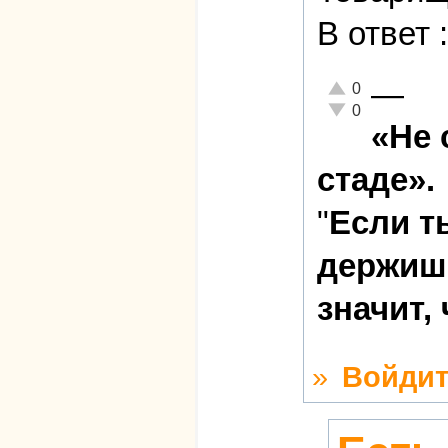
В ответ
—
Отлично!
0
Неадекватно!
0
«Не 
стаде».
"
Если т
держишь
значит,
»
Войдит