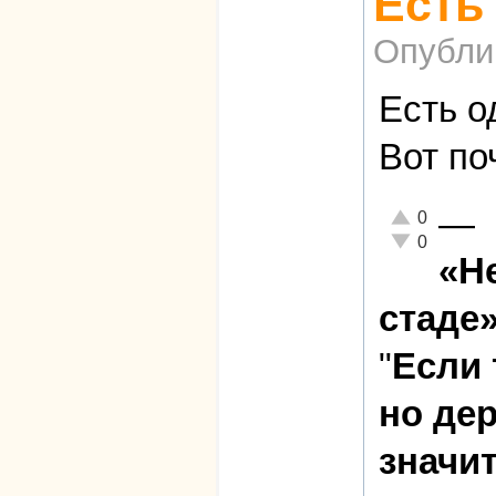
Есть
Опубли
Есть о
Вот по
—
Отлично!
0
Неадекватно!
0
«Н
стаде»
"
Если 
но де
значит