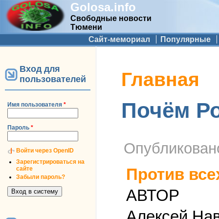
Golosa.info
Свободные новости
Тюмени
Дополнительное меню
Сайт-мемориал
Популярные
Вход для
Вы здесь
Главная
пользователей
Почём Р
Имя пользователя
*
Пароль
*
Опубликова
Войти через OpenID
Зарегистрироваться на
сайте
Против все
Забыли пароль?
АВТОР
Алексей На