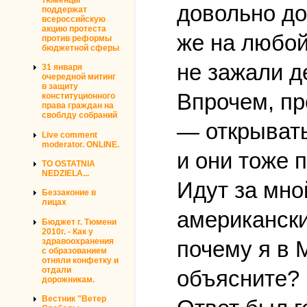
довольно до
поддержат
всероссийскую
акцию протеста
же на любой 
против реформы
бюджетной сферы
не зажали д
31 января
очередной митинг
в защиту
Впрочем, пр
конституционного
права граждан на
своблду собраний
— открывать
Live comment
moderator. ONLINE.
и они тоже 
TO OSTATNIA
NEDZIELA...
Идут за мно
Беззаконие в
лицах
американски
Бюджет г. Тюмени
2010г. - Как у
здравоохранения
почему я в 
с образованием
отняли конфетку и
отдали
объясните?
дорожникам.
Вестник "Ветер