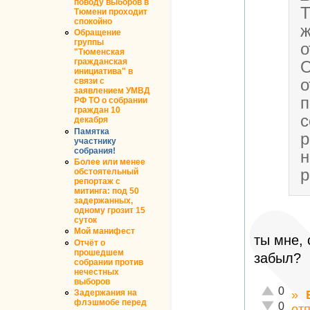
поводу выборов в
Т
Тюмени проходит
спокойно
ж
Обращение
группы
о
"Тюменская
гражданская
О
инициатива" в
о
связи с
заявлением УМВД
п
РФ ТО о собрании
граждан 10
с
декабря
Памятка
р
участнику
собрания!
н
Более или менее
р
обстоятельный
репортаж с
митинга: под 50
задержанных,
одному грозит 15
суток
Мой манифест
ты мне, 
Отчёт о
прошедшем
забыл?
собрании против
нечестных
выборов
Отлично!
0
»
Задержания на
флэшмобе перед
Неадекват
0
от