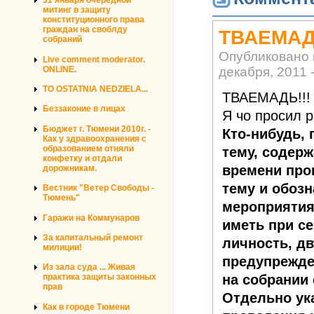
31 января очередной
митинг в защиту
конституционного права
граждан на своблду
ТВАЕМАДЬ
собраний
Опубликовано
Live comment moderator.
ONLINE.
декабря, 2011 
TO OSTATNIA NEDZIELA...
ТВАЕМАДЬ!!!
Беззаконие в лицах
Я чо просил 
Бюджет г. Тюмени 2010г. -
Кто-нибудь, 
Как у здравоохранения с
образованием отняли
тему, содерж
конфетку и отдали
времени про
дорожникам.
тему и обозн
Вестник "Ветер Свободы -
Тюмень"
мероприятия
Гаражи на Коммунаров
иметь при с
За капитальный ремонт
личность, дв
милиции!
предупрежде
Из зала суда ... Живая
на собрании 
практика защиты законных
прав
Отдельно ук
Как в городе Тюмени