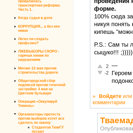
проведения 
провалилась
транспортная реформа.
форме.
Часть 1.
100% сюда з
Когда судья в доле
никуя понять 
КОРРУПЦИЯ... а без нее
кипешь "можн
никак
Легко ли создать
профсоюз?
P.S.: Сам ты 
сыцуко!!! ;)))))
ЛЖЕВЫБОРЫ СКОРО -
горячая линия по
нарушениям
—
Отлично!
2
Митинг 22 мая против
Неадекватно!
Героем 
строительства дороги.
-2
подонко
Общегородской сбор
подписей против точечной
застройки: 4 мая на
Цветном бульваре
»
Войдите
ил
комментарии
Операция «Оккупируй
Тюмень»
Организаторы протеста
Тваемад
против выборов хотят все
сделать по закону
Студентов ТюмГУ
Опубликова
пугают