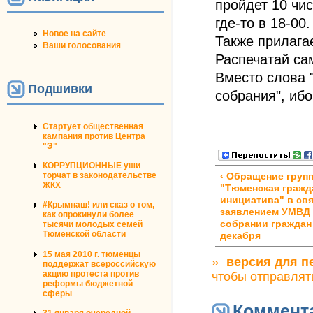
пройдет 10 чи
где-то в 18-00
Новое на сайте
Также прилага
Ваши голосования
Распечатай сам
Вместо слова 
Подшивки
собрания", иб
Стартует общественная
кампания против Центра
"Э"
КОРРУПЦИОННЫЕ уши
торчат в законодательстве
‹ Обращение груп
ЖКХ
"Тюменская гражд
инициатива" в свя
#Крымнаш! или сказ о том,
заявлением УМВД 
как опрокинули более
собрании граждан
тысячи молодых семей
Тюменской области
декабря
15 мая 2010 г. тюменцы
»
версия для п
поддержат всероссийскую
акцию протеста против
чтобы отправлят
реформы бюджетной
сферы
Коммент