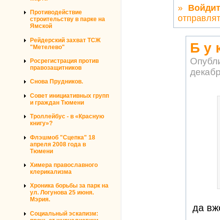
»
Войди
Противодействие
отправля
строительству в парке на
Ямской
Рейдерский захват ТСЖ
Б у 
"Метелево"
Опубл
Росрегистрация против
правозащитников
декабр
Снова Прудников.
Совет инициативных групп
и граждан Тюмени
Троллейбус - в «Красную
книгу»?
Флэшмоб "Сцепка" 18
апреля 2008 года в
Тюмени
Химера православного
клерикализма
Хроника борьбы за парк на
ул. Логунова 25 июня.
Мэрия.
да вж
Социальный эскапизм: