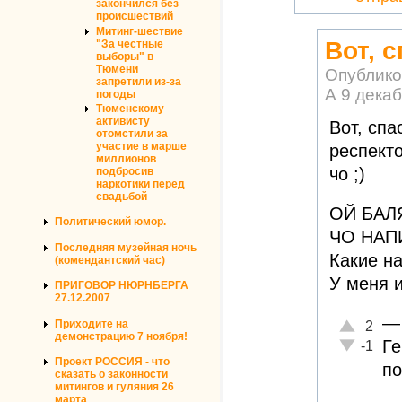
закончился без
происшествий
Митинг-шествие
Вот, 
"За честные
выборы" в
Тюмени
Опублико
запретили из-за
А
9 декаб
погоды
Тюменскому
активисту
Вот, спа
отомстили за
участие в марше
респекто
миллионов
чо ;)
подбросив
наркотики перед
свадьбой
ОЙ БАЛЯ
Политический юмор.
ЧО НАПИ
Последняя музейная ночь
Какие на
(комендантский час)
У меня и
ПРИГОВОР НЮРНБЕРГА
27.12.2007
—
Отлично!
Приходите на
2
демонстрацию 7 ноября!
Неадекват
Ге
-1
Проект РОССИЯ - что
по
сказать о законности
митингов и гуляния 26
марта