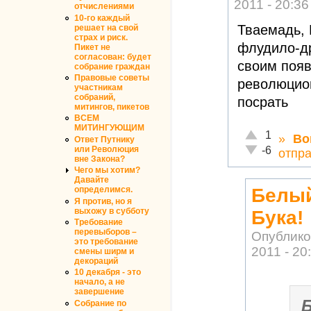
2011 - 20:36
отчислениями
10-го каждый
Тваемадь, 
решает на свой
страх и риск.
флудило-д
Пикет не
согласован: будет
своим поя
собрание граждан
Правовые советы
революцион
участникам
собраний,
посрать
митингов, пикетов
ВСЕМ
МИТИНГУЮЩИМ
Отлично!
1
»
Во
Ответ Путнику
Неадекватно!
-6
или Революция
отпр
вне Закона?
Чего мы хотим?
Давайте
Белый
определимся.
Я против, но я
выхожу в субботу
Бука!
Требование
перевыборов –
Опублико
это требование
2011 - 20
смены ширм и
декораций
10 декабря - это
начало, а не
завершение
Собрание по