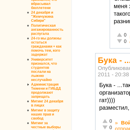
вбрасывал
меня 
бюллетени
таког
24 декабря и
"Жемчужина
разни
Сибири"
Политическая
ангажированность
распугала
Отличн
0
24-го мы должны
Неадек
0
остаться
гражданами + как
помочь тем, кого
задержат
Бука - 
Университет
признался, что
Опубликова
студентов
послали на
2011 - 20:38
лыжню
неслучайно
Бука - ...т
Администрация
Тюмени и ГИБДД
организато
продолжают
запрещать
гат))))
Митинг 24 декабря
в лицах
разместил,
Митинг в защиту
наших прав и
свобод
Отлично!
0
»
Во
Митинг за
Неадекватно!
честные выборы
0
отпра