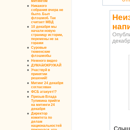
митингом
Никакого
собрания вчера не
было. Был
Неи
флэшмоб. Так
считает МВД
нап
10 декабря мы
начали новую
Опубл
страницу истории,
перемены не за
декабр
горами
Суровые
тюменские
флэшмобы
Немного видео
ДУМАй/ОКРУЖАЙ
Участвуй в
принятии
решений!
Митинг 24 декабря
согласован
ФСБ атакует!?
Призыв Влада
Тупикина прийти
на митинги 24
декабря
Директор
комитета по
делам
национальностей
Слышь
признался, что