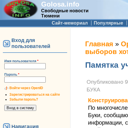
Golosa.info
Свободные новости
Тюмени
Дополнительное меню
Сайт-мемориал
Популярные
Вход для
Вы здесь
Главная
»
О
пользователей
выборов хот
Имя пользователя
*
Памятка у
Пароль
*
Опубликовано
9
Войти через OpenID
БУКА
Зарегистрироваться на сайте
Конструирова
Забыли пароль?
По многочисле
Буки, сообщаю
информации, с
Навигация