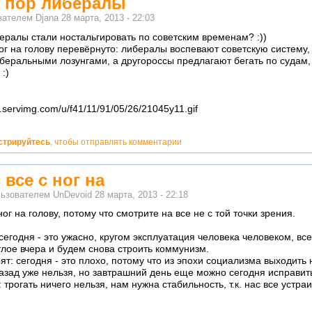
о пор либералы
ователем
Djana
28 марта, 2013 - 22:03
бералы стали ностальгировать по советским временам? :))
 ног на голову перевёрнуто: либералы воспевают советскую систему,
беральными лозунгами, а другороссы предлагают бегать по судам,
:)
стрируйтесь
, чтобы отправлять комментарии
 все с ног на
льзователем
UnDevoid
28 марта, 2013 - 22:18
ног на голову, потому что смотрите на все не с той точки зрения.
сегодня - это ужасно, кругом эксплуатация человека человеком, все
тлое вчера и будем снова строить коммунизм.
т: сегодня - это плохо, потому что из эпохи социализма выходить 
азад уже нельзя, но завтрашний день еще можно сегодня исправит
 трогать ничего нельзя, нам нужна стабильность, т.к. нас все устра