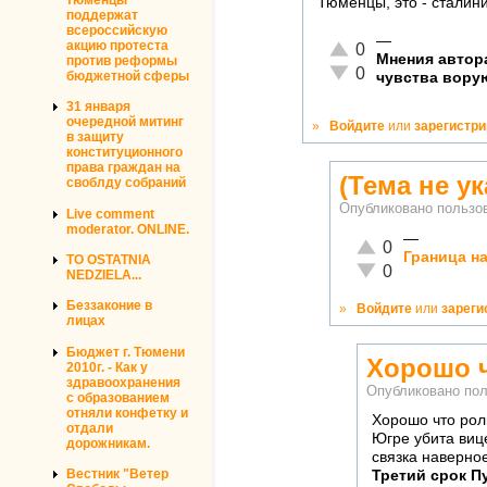
Тюменцы, это - сталини
поддержат
всероссийскую
—
Отлично!
акцию протеста
0
Мнения автора
против реформы
Неадекватно!
0
бюджетной сферы
чувства вору
31 января
очередной митинг
»
Войдите
или
зарегистр
в защиту
конституционного
права граждан на
(Тема не ук
своблду собраний
Опубликовано польз
Live comment
moderator. ONLINE.
—
Отлично!
0
Граница н
TO OSTATNIA
Неадекватно!
0
NEDZIELA...
Беззаконие в
»
Войдите
или
зареги
лицах
Бюджет г. Тюмени
Хорошо ч
2010г. - Как у
здравоохранения
Опубликовано по
с образованием
отняли конфетку и
Хорошо что рол
отдали
Югре убита виц
дорожникам.
связка наверно
Вестник "Ветер
Третий срок П