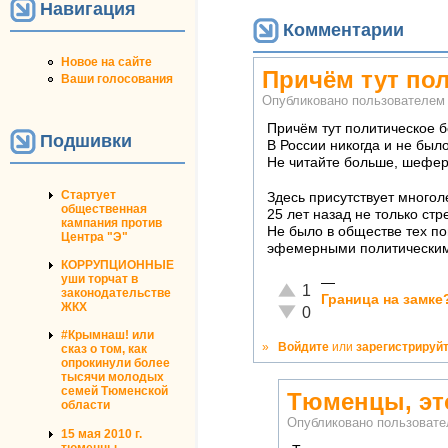
Навигация
Комментарии
Новое на сайте
Причём тут по
Ваши голосования
Опубликовано пользователе
Причём тут политическое 
Подшивки
В России никогда и не был
Не читайте больше, шефер, 
Стартует
Здесь присутствует многоле
общественная
25 лет назад не только стр
кампания против
Не было в обществе тех по
Центра "Э"
эфемерными политическим
КОРРУПЦИОННЫЕ
уши торчат в
—
Отлично!
1
законодательстве
Граница на замке
ЖКХ
Неадекватно!
0
#Крымнаш! или
»
Войдите
или
зарегистрируй
сказ о том, как
опрокинули более
тысячи молодых
семей Тюменской
Тюменцы, это
области
Опубликовано пользоват
15 мая 2010 г.
тюменцы