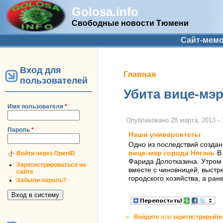
Golosa.info
Свободные новости Тюмени
Дополнительное меню
Сайт-мем
Вход для
Вы здесь
Главная
пользователей
Убита вице-мэр
Имя пользователя
*
Опубликовано
28 марта, 2013 - 
Пароль
*
Наши университеты
Одно из последствий создан
вице-мэр города Нягань
В
Войти через OpenID
Фарида Долотказина. Утром 
Зарегистрироваться на
вместе с чиновницей, выстр
сайте
городского хозяйства, а ра
Забыли пароль?
»
Войдите
или
зарегистрируйте