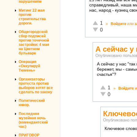
нарушениям
справедливый, наша ми
нас, народ - кузнец сво
Митинг 22 мая
против
строительства
Отлично!
1
дороги.
»
Войдите
или
з
Неадекватно!
0
Общегородской
сбор подписей
против точечной
застройки: 4 мая
А сейчас у 
на Цветном
бульваре
Опубликовано польз
Операция
А сейчас у нас "та
«Оккупируй
бережет, мы - самы
Тюмень»
счастья"?
Организаторы
протеста против
Отлично!
1
выборов хотят все
»
Войдите
и
сделать по закону
Неадекватно!
0
Политический
юмор.
Ключевое
Последняя
музейная ночь
Опубликовано по
(комендантский
час)
Ключевое слово 
ПРИГОВОР