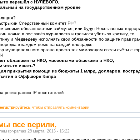
крыто перешёл с НУЛЕВОГО,
нальный на государственном уровне
олиция?
астрыкин Следственный комитет РФ?
м своими обязанностями займутся, или будут Несогласных террор
ин ночью в лес завёз журналиста и грозился убить за критику, то
тину и Медведеву исполнять свои обязанности по защите прав гра
порядка в каждом доме на каждой площадке.
эр муниципального органа просто так мимоходом свели счёты с ко
ает облавами на НКО, массовыми обысками в НКО,
м что-то ищать?
ция прикрытия помощи из бюджеты 1 млрд. долларов, постр
зъятия в Оффшоре Кипра
а регистрацию IP посетителей
регистрируйтесь
, чтобы отправлять комментарии
 мы все верили,
елем
rpr-parnas
28 марта, 2013 - 16:22
рили, что в нашей стране так просто никого не сажают, суд у нас с