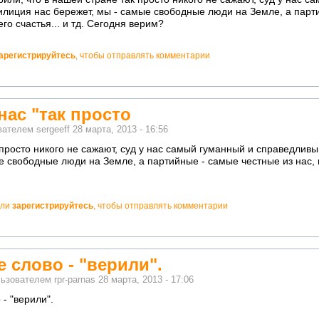
лиция нас бережет, мы - самые свободные люди на Земле, а парт
его счастья... и тд. Сегодня верим?
арегистрируйтесь
, чтобы отправлять комментарии
нас "так просто
ователем
sergeeff
28 марта, 2013 - 16:56
к просто никого не сажают, суд у нас самый гуманный и справедлив
е свободные люди на Земле, а партийные - самые честные из нас, н
ли
зарегистрируйтесь
, чтобы отправлять комментарии
 слово - "верили".
льзователем
rpr-parnas
28 марта, 2013 - 17:06
- "верили".