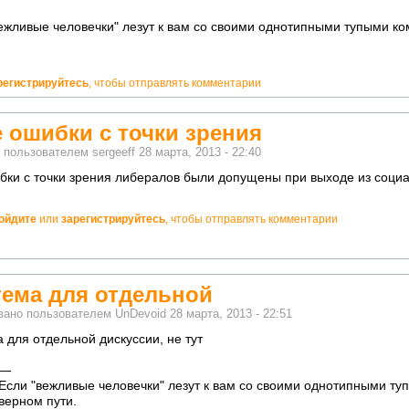
ежливые человечки" лезут к вам со своими однотипными тупыми к
регистрируйтесь
, чтобы отправлять комментарии
е ошибки с точки зрения
о пользователем
sergeeff
28 марта, 2013 - 22:40
бки с точки зрения либералов были допущены при выходе из соци
ойдите
или
зарегистрируйтесь
, чтобы отправлять комментарии
но!
тема для отдельной
вано пользователем
UnDevoid
28 марта, 2013 - 22:51
 для отдельной дискуссии, не тут
—
о!
Если "вежливые человечки" лезут к вам со своими однотипными ту
ватно!
верном пути.