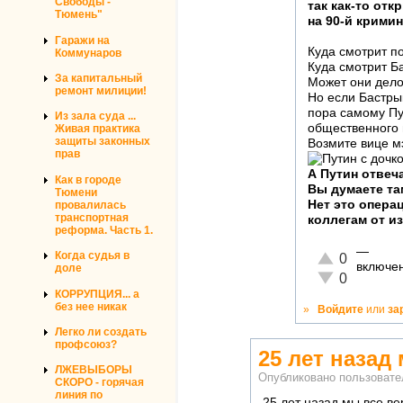
Свободы -
так как-то от
Тюмень"
на 90-й крими
Гаражи на
Куда смотрит п
Коммунаров
Куда смотрит Б
За капитальный
Может они дело
ремонт милиции!
Но если Бастрык
пора самому Пу
Из зала суда ...
общественного 
Живая практика
защиты законных
Возмите вице м
прав
А Путин отвеч
Как в городе
Вы думаете та
Тюмени
Нет это опера
провалилась
транспортная
коллегам от и
реформа. Часть 1.
—
Отлично!
Когда судья в
0
включен
доле
Неадекватно!
0
КОРРУПЦИЯ... а
без нее никак
»
Войдите
или
за
Легко ли создать
профсоюз?
25 лет назад
ЛЖЕВЫБОРЫ
Опубликовано пользоват
СКОРО - горячая
линия по
25 лет назад мы все ве