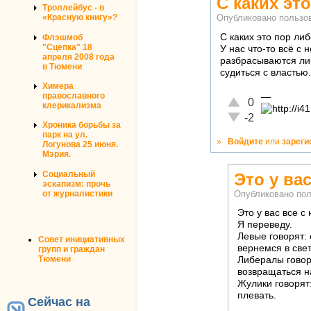
С каких эт
Троллейбус - в
«Красную книгу»?
Опубликовано польз
С каких это пор ли
Флэшмоб
"Сцепка" 18
У нас что-то всё с
апреля 2008 года
разбрасываются ли
в Тюмени
судиться с властью. 
Химера
православного
—
Отлично!
0
клерикализма
Неадекватно!
-2
Хроника борьбы за
парк на ул.
»
Войдите
или
зареги
Логунова 25 июня.
Мэрия.
Социальный
Это у вас
эскапизм: прочь
от журналистики
Опубликовано по
Это у вас все с 
Я переведу.
Левые говорят: 
Совет инициативных
вернемся в све
групп и граждан
Тюмени
Либералы говоря
возвращаться н
Жулики говорят:
плевать.
Сейчас на