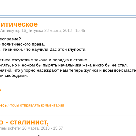
литическое
м
Антишутер-16_Титушка
28 марта, 2013 - 15:45
бесправие?
о политического права.
те книжки, что научили Вас этой глупости.
тнее отсутствие закона и порядка в стране.
елять, но и ножом бы пырять начальника жэка никто бы не стал.
нятий, что упорно насаждают нам теперь жулики и воры всех маст
и свободами.
?
тесь
, чтобы отправлять комментарии
 - сталинист,
елем
schefer
28 марта, 2013 - 15:57