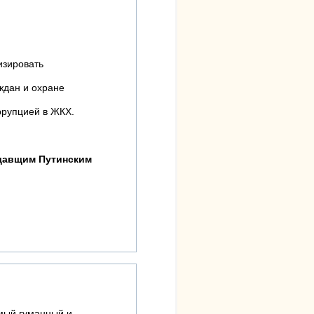
изировать
ждан и охране
ррупцией в ЖКХ.
адавщим Путинским
амый гуманный и