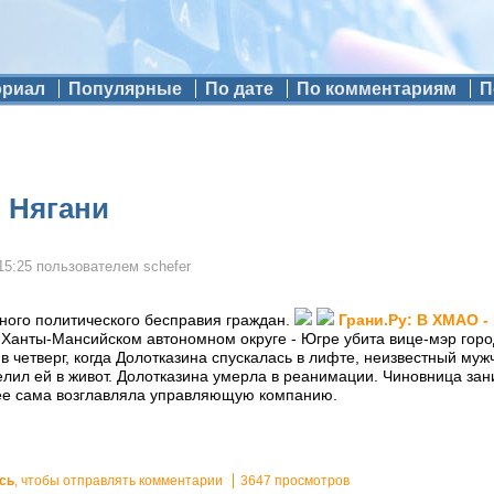
ориал
Популярные
По дате
По комментариям
П
 Нягани
15:25
пользователем
schefer
ного политического бесправия граждан.
Грани.Ру: В ХМАО -
 Ханты-Мансийском автономном округе - Югре убита вице-мэр горо
в четверг, когда Долотказина спускалась в лифте, неизвестный муж
елил ей в живот. Долотказина умерла в реанимации. Чиновница за
нее сама возглавляла управляющую компанию.
сь
, чтобы отправлять комментарии
3647 просмотров