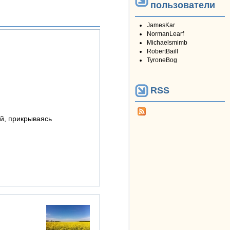
пользователи
JamesKar
NormanLearf
Michaelsmimb
RobertBaill
TyroneBog
RSS
ей, прикрываясь