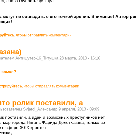
ст, снова глупость брякнул.
 могут не совпадать с его точкой зрения. Внимание! Автор р
ющих!
ируйтесь
, чтобы отправлять комментарии
азана)
ователем
Антишутер-16_Титушка
28 марта, 2013 - 16:16
а замке?
стрируйтесь
, чтобы отправлять комментарии
то ролик поставили, а
льзователем
Svjatoi_Александр
9 апреля, 2013 - 09:09
ик поставили, а идей и возможных преступников нет
е-мэр города Нягань Фарида Долотказина, только вот
е в сфере ЖЛХ кроется.
утина,