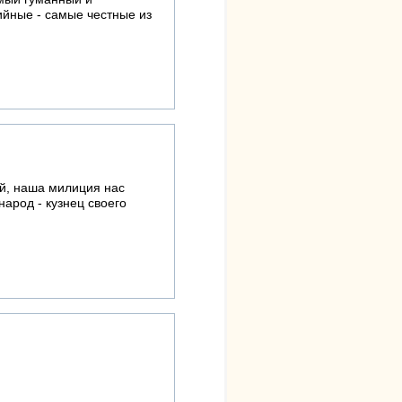
ийные - самые честные из
ый, наша милиция нас
арод - кузнец своего