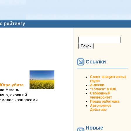
о рейтингу
Форма поиска
Поиск
Ссылки
Совет инициативных
групп
 Югре убита
А-песни
"Голоса" в ЖЖ
да Нягань
Свободный
чина, ехавший
университет
нималась вопросами
Права работника
Автономное
Действие
Новые