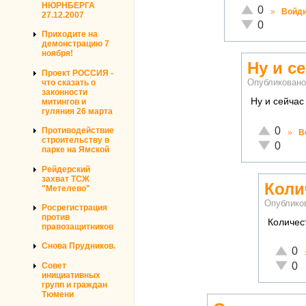
НЮРНБЕРГА
Отлично!
0
»
Войд
27.12.2007
Неадекватно!
0
Приходите на
демонстрацию 7
ноября!
Ну и с
Проект РОССИЯ -
что сказать о
Опубликован
законности
Ну и сейчас
митингов и
гуляния 26 марта
Отлично!
0
Противодействие
»
В
строительству в
Неадекват
0
парке на Ямской
Рейдерский
захват ТСЖ
Коли
"Метелево"
Опублико
Росрегистрация
против
Количест
правозащитников
Снова Прудников.
Отличн
0
Неадек
0
Совет
инициативных
групп и граждан
Тюмени