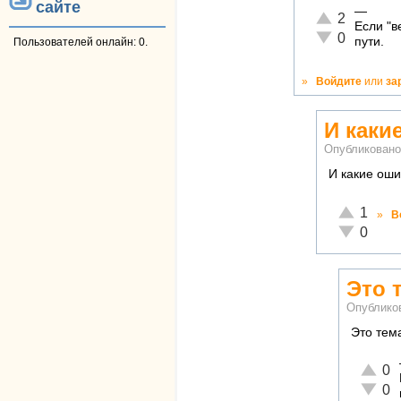
сайте
—
Отлично!
2
Если "в
Неадекватно!
0
пути.
Пользователей онлайн: 0.
»
Войдите
или
за
И каки
Опубликован
И какие оши
Отлично!
1
»
В
Неадекват
0
Это 
Опублико
Это тема
Отличн
0
Неадек
0