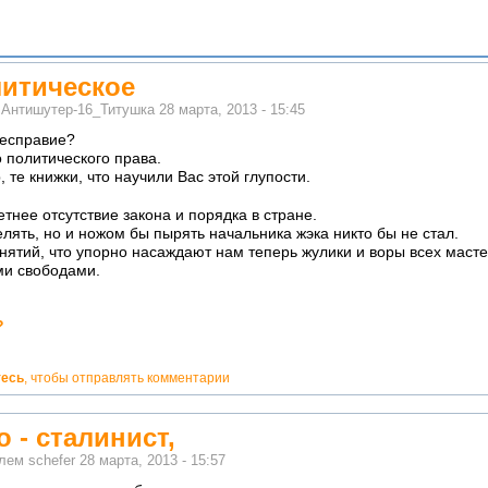
литическое
м
Антишутер-16_Титушка
28 марта, 2013 - 15:45
бесправие?
о политического права.
те книжки, что научили Вас этой глупости.
тнее отсутствие закона и порядка в стране.
елять, но и ножом бы пырять начальника жэка никто бы не стал.
нятий, что упорно насаждают нам теперь жулики и воры всех маст
и свободами.
?
тесь
, чтобы отправлять комментарии
 - сталинист,
елем
schefer
28 марта, 2013 - 15:57