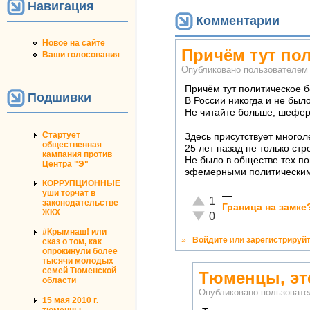
Навигация
Комментарии
Новое на сайте
Причём тут по
Ваши голосования
Опубликовано пользователе
Причём тут политическое 
Подшивки
В России никогда и не был
Не читайте больше, шефер, 
Стартует
Здесь присутствует многоле
общественная
25 лет назад не только стр
кампания против
Не было в обществе тех по
Центра "Э"
эфемерными политическим
КОРРУПЦИОННЫЕ
уши торчат в
—
Отлично!
1
законодательстве
Граница на замке
ЖКХ
Неадекватно!
0
#Крымнаш! или
»
Войдите
или
зарегистрируй
сказ о том, как
опрокинули более
тысячи молодых
семей Тюменской
Тюменцы, это
области
Опубликовано пользоват
15 мая 2010 г.
тюменцы