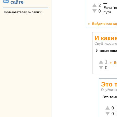
сайте
—
Отлично!
2
Если "в
Неадекватно!
0
пути.
Пользователей онлайн: 0.
»
Войдите
или
за
И каки
Опубликован
И какие оши
Отлично!
1
»
В
Неадекват
0
Это 
Опублико
Это тема
Отличн
0
Неадек
0