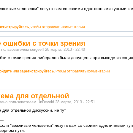
ежливые человечки" лезут к вам со своими однотипными тупыми к
регистрируйтесь
, чтобы отправлять комментарии
е ошибки с точки зрения
о пользователем
sergeeff
28 марта, 2013 - 22:40
бки с точки зрения либералов были допущены при выходе из соци
ойдите
или
зарегистрируйтесь
, чтобы отправлять комментарии
но!
тема для отдельной
вано пользователем
UnDevoid
28 марта, 2013 - 22:51
 для отдельной дискуссии, не тут
—
о!
Если "вежливые человечки" лезут к вам со своими однотипными ту
ватно!
верном пути.