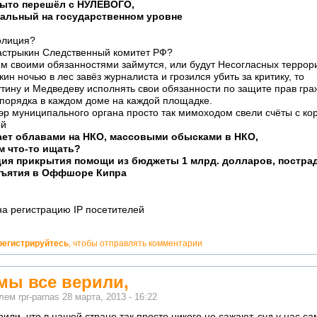
крыто перешёл с НУЛЕВОГО,
нальный на государственном уровне
олиция?
астрыкин Следственный комитет РФ?
м своими обязанностями займутся, или будут Несогласных террор
ин ночью в лес завёз журналиста и грозился убить за критику, то
тину и Медведеву исполнять свои обязанности по защите прав гра
порядка в каждом доме на каждой площадке.
эр муниципального органа просто так мимоходом свели счёты с ко
ает облавами на НКО, массовыми обысками в НКО,
м что-то ищать?
ция прикрытия помощи из бюджеты 1 млрд. долларов, постр
зъятия в Оффшоре Кипра
а регистрацию IP посетителей
регистрируйтесь
, чтобы отправлять комментарии
 мы все верили,
елем
rpr-parnas
28 марта, 2013 - 16:22
рили, что в нашей стране так просто никого не сажают, суд у нас с