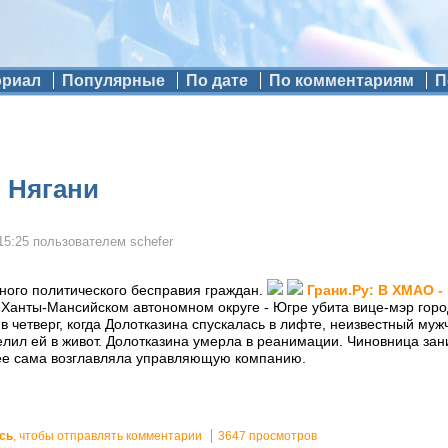
ориал
Популярные
По дате
По комментариям
П
 Нягани
15:25
пользователем
schefer
ного политического бесправия граждан.
Грани.Ру: В ХМАО -
 Ханты-Мансийском автономном округе - Югре убита вице-мэр горо
в четверг, когда Долотказина спускалась в лифте, неизвестный муж
елил ей в живот. Долотказина умерла в реанимации. Чиновница за
нее сама возглавляла управляющую компанию.
сь
, чтобы отправлять комментарии
3647 просмотров