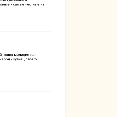
ийные - самые честные из
ый, наша милиция нас
арод - кузнец своего