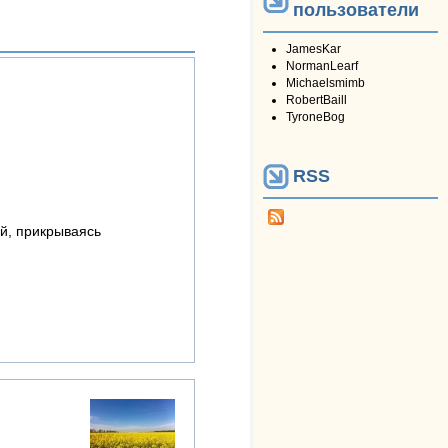
пользователи
JamesKar
NormanLearf
Michaelsmimb
RobertBaill
TyroneBog
RSS
ей, прикрываясь