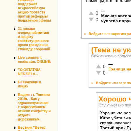
Тюменцы, это - сталини
поддержат
всероссийскую
—
Отлично!
акцию протеста
0
Мнения автора
против реформы
Неадекватно!
0
бюджетной сферы
чувства вору
31 января
очередной митинг
»
Войдите
или
зарегистр
в защиту
конституционного
права граждан на
(Тема не ук
своблду собраний
Опубликовано польз
Live comment
moderator. ONLINE.
—
Отлично!
0
Граница н
TO OSTATNIA
Неадекватно!
0
NEDZIELA...
Беззаконие в
»
Войдите
или
зареги
лицах
Бюджет г. Тюмени
Хорошо ч
2010г. - Как у
здравоохранения
Опубликовано по
с образованием
отняли конфетку и
Хорошо что рол
отдали
Югре убита виц
дорожникам.
связка наверно
Вестник "Ветер
Третий срок П