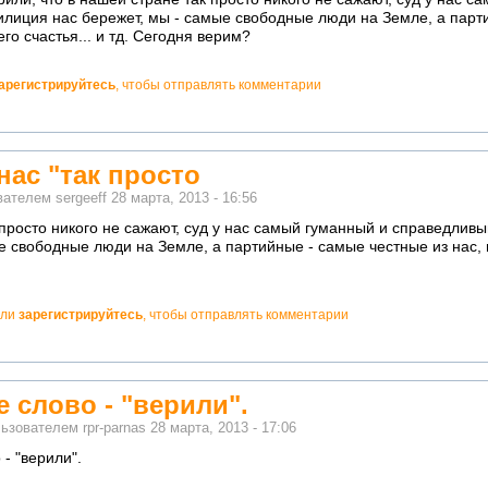
лиция нас бережет, мы - самые свободные люди на Земле, а парт
его счастья... и тд. Сегодня верим?
арегистрируйтесь
, чтобы отправлять комментарии
нас "так просто
ователем
sergeeff
28 марта, 2013 - 16:56
к просто никого не сажают, суд у нас самый гуманный и справедлив
е свободные люди на Земле, а партийные - самые честные из нас, н
ли
зарегистрируйтесь
, чтобы отправлять комментарии
 слово - "верили".
льзователем
rpr-parnas
28 марта, 2013 - 17:06
- "верили".