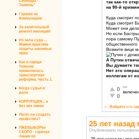
Свободы -
так как-то от
Тюмень"
на 90-й крими
Гаражи на
Куда смотрит п
Коммунаров
Куда смотрит Б
За капитальный
Может они дело
ремонт милиции!
Но если Бастрык
пора самому Пу
Из зала суда ...
общественного 
Живая практика
защиты законных
Возмите вице м
прав
А Путин отвеч
Как в городе
Вы думаете та
Тюмени
Нет это опера
провалилась
транспортная
коллегам от и
реформа. Часть 1.
—
Отлично!
Когда судья в
0
включен
доле
Неадекватно!
0
КОРРУПЦИЯ... а
без нее никак
»
Войдите
или
за
Легко ли создать
профсоюз?
25 лет назад
ЛЖЕВЫБОРЫ
Опубликовано пользоват
СКОРО - горячая
линия по
25 лет назад мы все ве