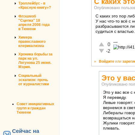
С каких эт
Троллейбус - в
«Красную книгу»?
Опубликовано польз
С каких это пор ли
Флэшмоб
"Сцепка" 18
У нас что-то всё с
апреля 2008 года
разбрасываются ли
в Тюмени
судиться с властью. 
Химера
православного
—
Отлично!
0
клерикализма
Неадекватно!
-2
Хроника борьбы за
парк на ул.
»
Войдите
или
зареги
Логунова 25 июня.
Мэрия.
Социальный
Это у вас
эскапизм: прочь
от журналистики
Опубликовано по
Это у вас все с 
Я переведу.
Левые говорят: 
Совет инициативных
вернемся в све
групп и граждан
Тюмени
Либералы говоря
возвращаться н
Жулики говорят:
плевать.
Сейчас на