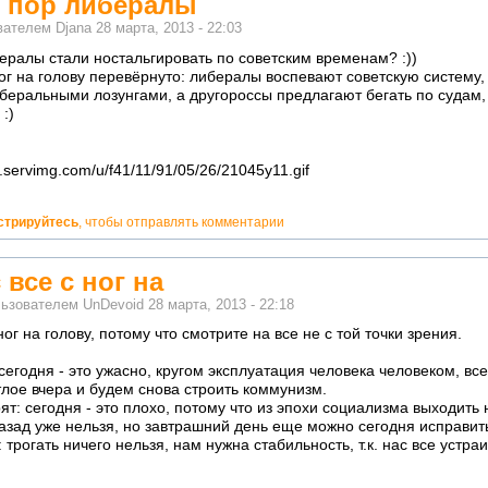
о пор либералы
ователем
Djana
28 марта, 2013 - 22:03
бералы стали ностальгировать по советским временам? :))
 ног на голову перевёрнуто: либералы воспевают советскую систему,
беральными лозунгами, а другороссы предлагают бегать по судам,
:)
стрируйтесь
, чтобы отправлять комментарии
 все с ног на
льзователем
UnDevoid
28 марта, 2013 - 22:18
ног на голову, потому что смотрите на все не с той точки зрения.
сегодня - это ужасно, кругом эксплуатация человека человеком, все
тлое вчера и будем снова строить коммунизм.
т: сегодня - это плохо, потому что из эпохи социализма выходить 
азад уже нельзя, но завтрашний день еще можно сегодня исправит
 трогать ничего нельзя, нам нужна стабильность, т.к. нас все устра