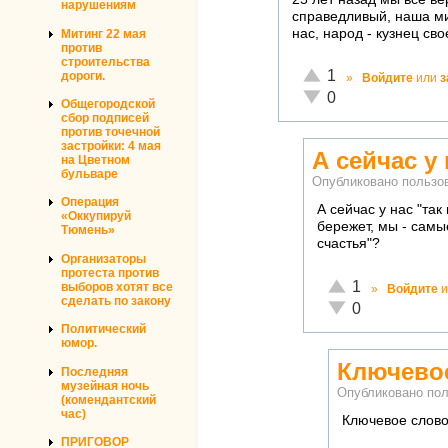
нарушениям
справедливый, наша ми
нас, народ - кузнец сво
Митинг 22 мая
против
строительства
Отлично!
1
дороги.
»
Войдите
или
з
Неадекватно!
0
Общегородской
сбор подписей
против точечной
застройки: 4 мая
А сейчас у 
на Цветном
бульваре
Опубликовано польз
Операция
А сейчас у нас "та
«Оккупируй
бережет, мы - самы
Тюмень»
счастья"?
Организаторы
протеста против
Отлично!
1
выборов хотят все
»
Войдите
и
сделать по закону
Неадекватно!
0
Политический
юмор.
Ключевое
Последняя
музейная ночь
Опубликовано по
(комендантский
час)
Ключевое слово 
ПРИГОВОР