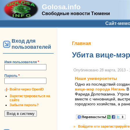
Golosa.info
Свободные новости Тюмени
Дополнительное меню
Сайт-мем
Вход для
Вы здесь
Главная
пользователей
Убита вице-мэр
Имя пользователя
*
Опубликовано
28 марта, 2013 - 
Пароль
*
Наши университеты
Одно из последствий создан
вице-мэр города Нягань
В
Войти через OpenID
Фарида Долотказина. Утром 
Зарегистрироваться на
вместе с чиновницей, выстр
сайте
городского хозяйства, а ра
Забыли пароль?
»
Войдите
или
зарегистрируйте