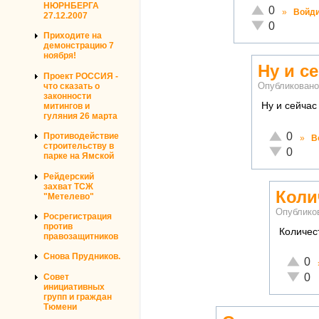
НЮРНБЕРГА
Отлично!
0
»
Войд
27.12.2007
Неадекватно!
0
Приходите на
демонстрацию 7
ноября!
Ну и с
Проект РОССИЯ -
что сказать о
Опубликован
законности
Ну и сейчас
митингов и
гуляния 26 марта
Отлично!
0
Противодействие
»
В
строительству в
Неадекват
0
парке на Ямской
Рейдерский
захват ТСЖ
Коли
"Метелево"
Опублико
Росрегистрация
против
Количест
правозащитников
Снова Прудников.
Отличн
0
Неадек
0
Совет
инициативных
групп и граждан
Тюмени