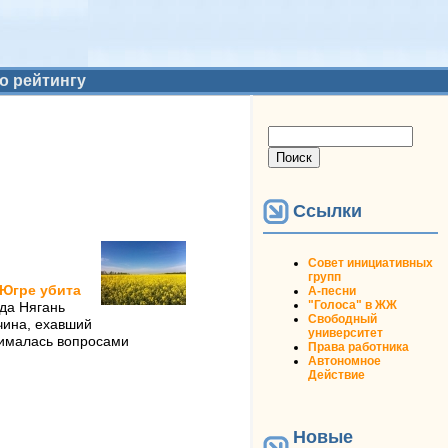
о рейтингу
Форма поиска
Поиск
Ссылки
Совет инициативных
групп
 Югре убита
А-песни
"Голоса" в ЖЖ
да Нягань
Свободный
чина, ехавший
университет
нималась вопросами
Права работника
Автономное
Действие
Новые