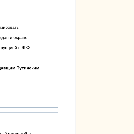
изировать
ждан и охране
ррупцией в ЖКХ.
адавщим Путинским
амый гуманный и