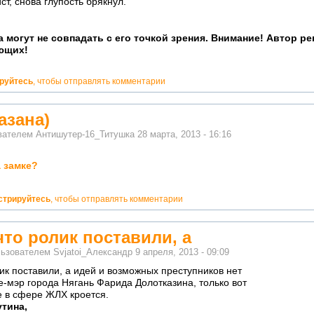
ст, снова глупость брякнул.
 могут не совпадать с его точкой зрения. Внимание! Автор р
ющих!
ируйтесь
, чтобы отправлять комментарии
азана)
ователем
Антишутер-16_Титушка
28 марта, 2013 - 16:16
а замке?
стрируйтесь
, чтобы отправлять комментарии
то ролик поставили, а
льзователем
Svjatoi_Александр
9 апреля, 2013 - 09:09
ик поставили, а идей и возможных преступников нет
е-мэр города Нягань Фарида Долотказина, только вот
е в сфере ЖЛХ кроется.
утина,