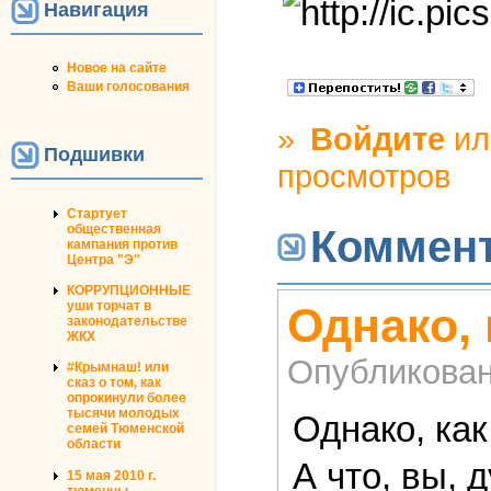
Навигация
Новое на сайте
Ваши голосования
»
Войдите
и
Подшивки
просмотров
Стартует
общественная
Коммен
кампания против
Центра "Э"
КОРРУПЦИОННЫЕ
уши торчат в
Однако, 
законодательстве
ЖКХ
Опубликова
#Крымнаш! или
сказ о том, как
опрокинули более
тысячи молодых
Однако, как
семей Тюменской
области
А что, вы, 
15 мая 2010 г.
тюменцы