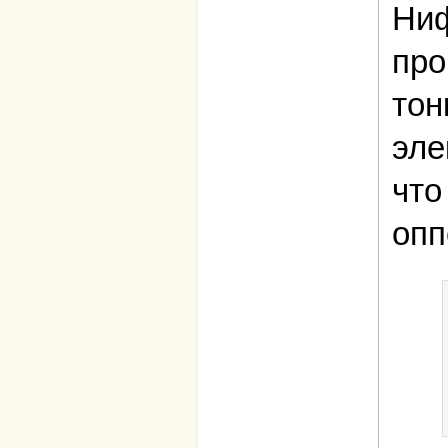
Ниф
про
тон
эле
что
опп