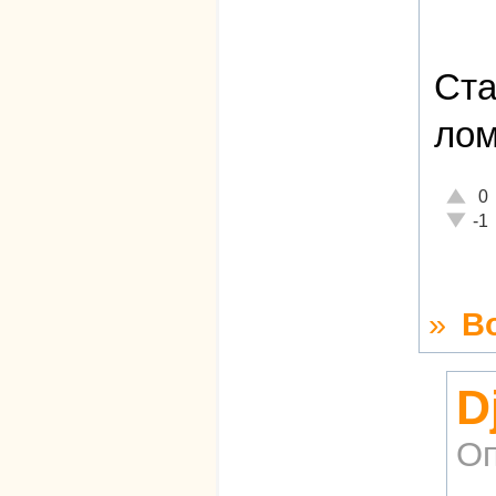
Ста
лом
Отличн
0
Неадек
-1
»
В
D
Оп