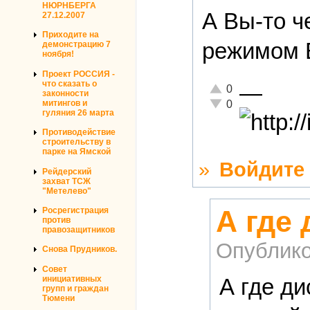
НЮРНБЕРГА
А Вы-то ч
27.12.2007
Приходите на
режимом В
демонстрацию 7
ноября!
Проект РОССИЯ -
что сказать о
—
Отлично!
0
законности
Неадекватно!
митингов и
0
гуляния 26 марта
Противодействие
строительству в
парке на Ямской
»
Войдите
Рейдерский
захват ТСЖ
"Метелево"
А где
Росрегистрация
против
правозащитников
Опублико
Снова Прудников.
Совет
А где ди
инициативных
групп и граждан
Тюмени