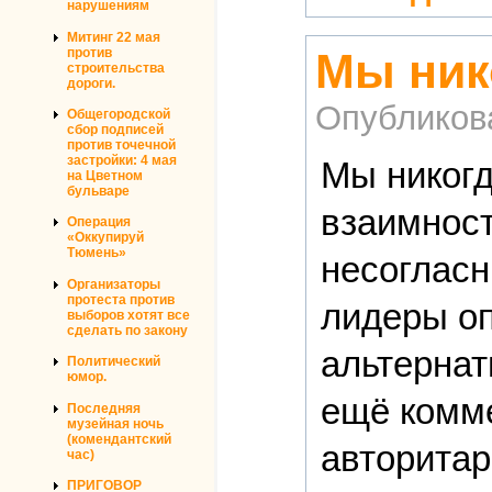
нарушениям
Митинг 22 мая
против
Мы ник
строительства
дороги.
Опубликов
Общегородской
сбор подписей
против точечной
застройки: 4 мая
Мы никогд
на Цветном
бульваре
взаимност
Операция
«Оккупируй
Тюмень»
несогласн
Организаторы
протеста против
лидеры оп
выборов хотят все
сделать по закону
альтернат
Политический
юмор.
ещё комме
Последняя
музейная ночь
(комендантский
авторитар
час)
ПРИГОВОР