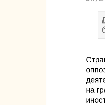
Стра
оппо
деяте
на г
инос