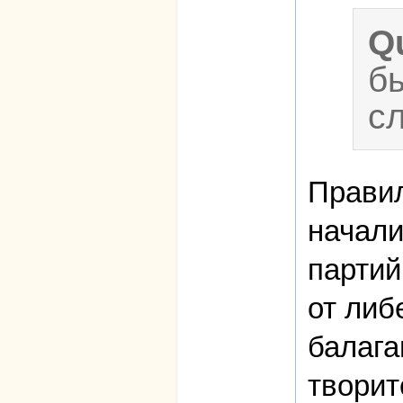
Q
б
с
Правил
начали
партий
от либ
балага
творит