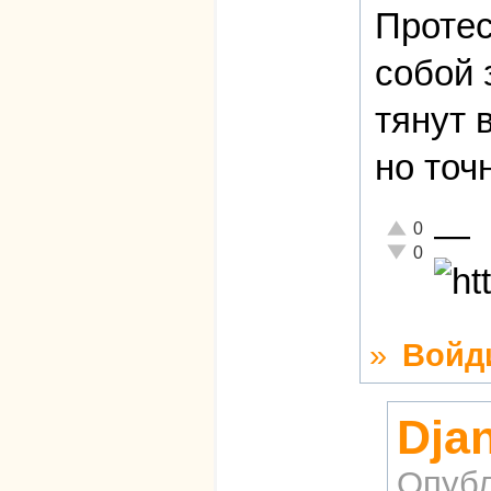
Протес
собой 
тянут 
но точ
—
Отлично!
0
Неадекватно!
0
»
Войд
Dja
Опубл