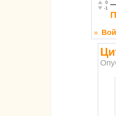
Отлично!
0
Неадекват
-1
П
»
Вой
Ци
Опу