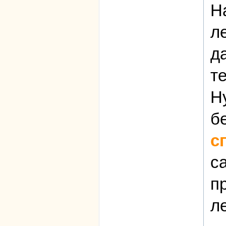
Н
л
д
т
Н
б
с
с
п
л