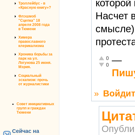
которой
Троллейбус - в
«Красную книгу»?
Насчет 
Флэшмоб
"Сцепка" 18
апреля 2008 года
смысле) 
в Тюмени
Химера
протеста
православного
клерикализма
Хроника борьбы за
—
Отлично!
0
парк на ул.
Логунова 25 июня.
Неадекватно!
0
Мэрия.
Пишу
Социальный
эскапизм: прочь
от журналистики
»
Войдит
Совет инициативных
групп и граждан
Цита
Тюмени
Опубли
Сейчас на