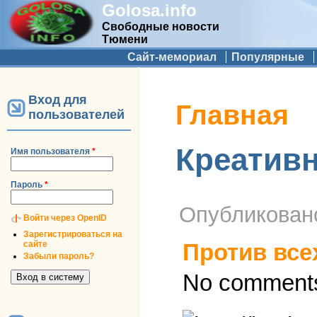
Golosa.info
Свободные новости
Тюмени
Дополнительное меню
Сайт-мемориал
Популярные
Вход для
Вы здесь
Главная
пользователей
Креатив
Имя пользователя
*
Пароль
*
Опубликова
Войти через OpenID
Зарегистрироваться на
сайте
Против все
Забыли пароль?
No comments.