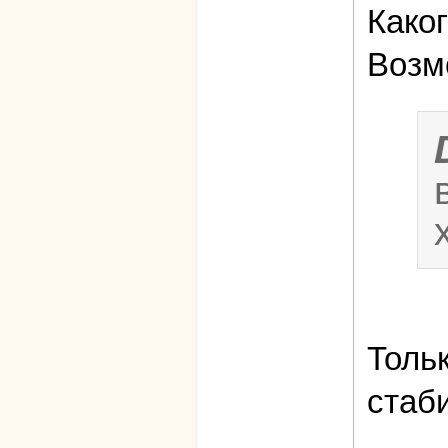
Како
Возм
Тольк
стаб