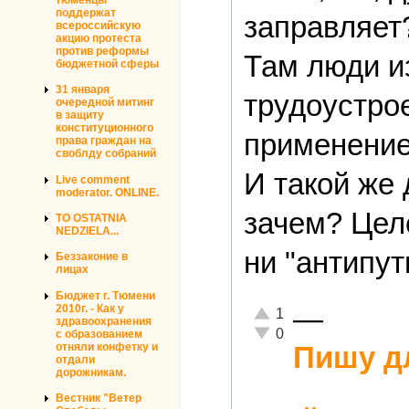
поддержат
заправляет
всероссийскую
акцию протеста
против реформы
Там люди из
бюджетной сферы
31 января
трудоустро
очередной митинг
в защиту
конституционного
применение
права граждан на
своблду собраний
И такой же 
Live comment
moderator. ONLINE.
зачем? Цел
TO OSTATNIA
NEDZIELA...
ни "антипут
Беззаконие в
лицах
Бюджет г. Тюмени
—
2010г. - Как у
Отлично!
1
здравоохранения
Неадекватно!
0
с образованием
отняли конфетку и
Пишу дл
отдали
дорожникам.
Вестник "Ветер