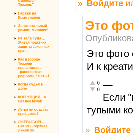
»
Войдите
и
Свободы -
Тюмень"
Гаражи на
Коммунаров
Это фот
За капитальный
ремонт милиции!
Опубликов
Из зала суда ...
Живая практика
защиты законных
Это фото 
прав
Как в городе
И к креат
Тюмени
провалилась
транспортная
реформа. Часть 1.
—
Отлично!
0
Когда судья в
Неадекватно!
доле
0
Если "
КОРРУПЦИЯ... а
без нее никак
тупыми ко
Легко ли создать
профсоюз?
ЛЖЕВЫБОРЫ
СКОРО - горячая
»
Войдите
линия по