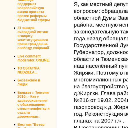
Я, как местный депут
поддержат
всероссийскую
вопросом: обращала
акцию протеста
против реформы
областной Думы Завь
бюджетной сферы
района, местную ис
31 января
законодательную так
очередной митинг
в защиту
года назад обращала
конституционного
права граждан на
Государственной Ду
своблду собраний
Губернатор, должно
Live comment
области и Тюменская
moderator. ONLINE.
наш населённый пун
TO OSTATNIA
Жиряки. Поэтому в п
NEDZIELA...
многомиллионных ра
Беззаконие в
лицах
на благоустройство
д.Жиряки. Глава рай
Бюджет г. Тюмени
2010г. - Как у
№216 от 19.02. 200
здравоохранения
с образованием
газопровод к д. Жир
отняли конфетку и
отдали
год. Реконструкция 
дорожникам.
планах на 2007 г.» .
Вестник "Ветер
В Постановлении Тю