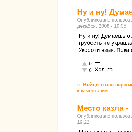
Ну и ну! Дума
Опубликовано пользов
декабря, 2008 - 19:05
Ну и ну! Думаешь о
грубость не украша
Укороти язык. Пока 
—
Отлично!
0
Хельга
Неадекватно!
0
»
Войдите
или
зареги
комментарии
Место казла -
Опубликовано пользов
19:22
Место казла - вака