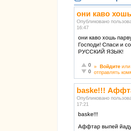
они каво хошь
Опубликовано пользов
16:47
они каво хошь парв
Господи! Спаси и с
РУССКИЙ ЯЗЫК!
Отлично!
0
»
Войдите
ил
Неадекватно!
0
отправлять ком
baske!!! Афф
Опубликовано пользов
17:21
baske!!!
Аффтар выпей йаду