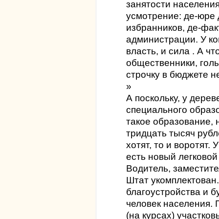
занятости населения
усмотрение: де-юре 
избранников, де-фак
администрации. У ког
власть, и сила . А ч
общественники, голы
строчку в бюджете н
»
А поскольку, у дерев
специального образ
такое образование, 
тридцать тысяч рубле
хотят, то и воротят
есть новый легково
Водитель, заместите
Штат укомплектован
благоустройства и б
человек населения. Г
(на курсах) участко