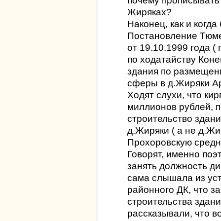
почему прописывать
Жиряках?
Наконец, как и когда
Постановление Тюм
от 19.10.1999 года ( 
по ходатайству Коне
здания по размещен
сферы в д.Жиряки А
Ходят слухи, что ки
миллионов рублей, 
строительство здани
д.Жиряки ( а не д.Жи
Прохоровскую средню
Говорят, именно поэ
занять должность ди
сама слышала из уст
районного ДК, что за
строительства здани
рассказывали, что во