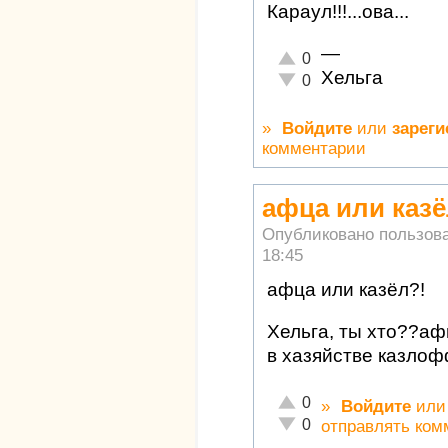
Караул!!!...ова...
—
Отлично!
0
Хельга
Неадекватно!
0
»
Войдите
или
зареги
комментарии
афца или казё
Опубликовано пользов
18:45
афца или казёл?!
Хельга, ты хто??аф
в хазяйстве казло
Отлично!
0
»
Войдите
ил
Неадекватно!
0
отправлять ком