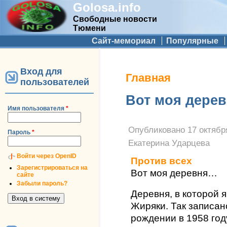
Golosa.info
Свободные новости
Тюмени
Дополнительное меню
Сайт-мемориал
Популярные
Вход для
Вы здесь
Главная
пользователей
Вот моя дере
Имя пользователя
*
Опубликовано
17 октября
Пароль
*
Екатерина Ударцева
Войти через OpenID
Против всех
Зарегистрироваться на
Вот моя деревня…
сайте
Забыли пароль?
Деревня, в которой 
Жиряки. Так записан
рождении в 1958 году