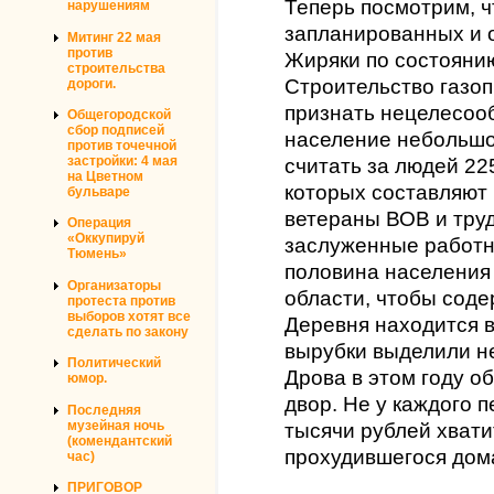
Теперь посмотрим, ч
нарушениям
запланированных и 
Митинг 22 мая
против
Жиряки по состоянию
строительства
Строительство газо
дороги.
признать нецелесооб
Общегородской
сбор подписей
население небольшо
против точечной
застройки: 4 мая
считать за людей 22
на Цветном
которых составляют
бульваре
ветераны ВОВ и тру
Операция
«Оккупируй
заслуженные работни
Тюмень»
половина населения
Организаторы
области, чтобы соде
протеста против
выборов хотят все
Деревня находится в
сделать по закону
вырубки выделили не
Политический
Дрова в этом году о
юмор.
двор. Не у каждого 
Последняя
музейная ночь
тысячи рублей хвати
(комендантский
прохудившегося дом
час)
ПРИГОВОР