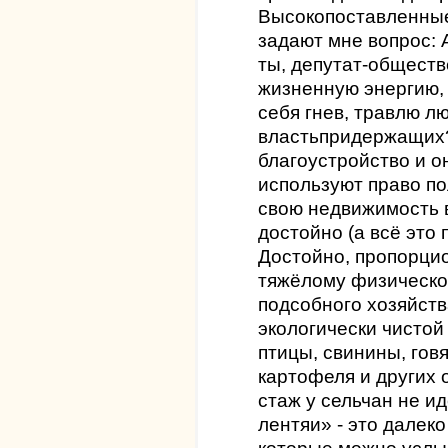
Высокопоставленные
задают мне вопрос: 
ты, депутат-обществ
жизненную энергию,
себя гнев, травлю л
властьпридержащих
благоустройство и о
используют право п
свою недвижимость в
достойно (а всё это
Достойно, пропорци
тяжёлому физическо
подсобного хозяйств
экологически чистой
птицы, свинины, гов
картофеля и других 
стаж у сельчан не ид
лентяи» - это далеко