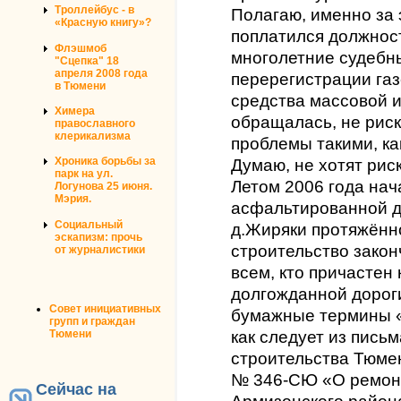
Троллейбус - в
Полагаю, именно за 
«Красную книгу»?
поплатился должност
Флэшмоб
многолетние судебны
"Сцепка" 18
апреля 2008 года
перерегистрации га
в Тюмени
средства массовой 
Химера
обращалась, не рис
православного
клерикализма
проблемы такими, ка
Хроника борьбы за
Думаю, не хотят рис
парк на ул.
Летом 2006 года нач
Логунова 25 июня.
Мэрия.
асфальтированной д
Социальный
д.Жиряки протяжённо
эскапизм: прочь
строительство зако
от журналистики
всем, кто причастен 
долгожданной дорог
Совет инициативных
бумажные термины «
групп и граждан
Тюмени
как следует из пись
строительства Тюмен
№ 346-СЮ «О ремонт
Сейчас на