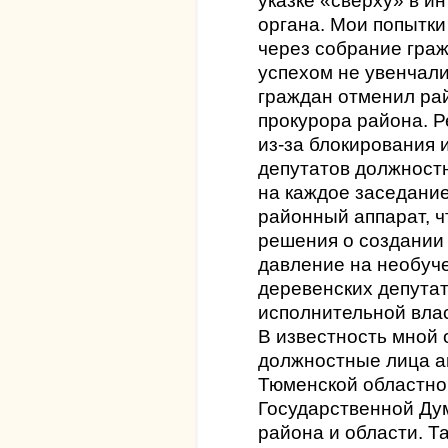
указке «сверху» в и
органа. Мои попытки
через собрание гра
успехом не увенчал
граждан отменил ра
прокурора района. 
из-за блокирования 
депутатов должностн
на каждое заседани
районный аппарат, ч
решения о создании 
давление на необуч
деревенских депута
исполнительной влас
В известность мной 
должностные лица а
Тюменской областно
Государственной Ду
района и области. 