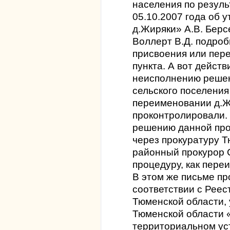
населения по резуль
05.10.2007 года об 
д.Жиряки» А.В. Берсе
Воллерт В.Д. подро
присвоения или пер
пункта. А вот дейст
неисполнению реше
сельского поселения
переименовании д.Ж
проконтролировали.
решению данной про
через прокуратуру 
районный прокурор 
процедуру, как пере
В этом же письме п
соответствии с Реес
Тюменской области,
Тюменской области 
территориальном ус