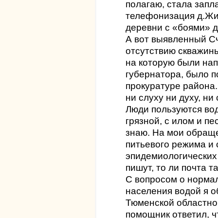
полагаю, стала запл
телефонизация д.Жи
деревни с «боями» до
А вот выявленный С
отсутствию скважины
на которую были на
губернатора, было 
прокуратуре района.
ни слуху ни духу, ни
Люди пользуются вод
грязной, с илом и п
знаю. На мои обраще
питьевого режима и
эпидемиологических 
пишут, то ли почта т
С вопросом о норма
населения водой я о
Тюменской областной
помощник ответил, ч