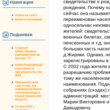
свидетельстве о рож
Навигация
рождения. Почему на
сейчас она называет
Новое на сайте
переименован населё
Ваши голосования
односельчан неизвес
жителей: свидетельс
Подшивки
военных билетах, св
пенсионных и т.д. зн
Стартует
большая часть насе
общественная
д.Жиряки. Однако, н
кампания против
Центра "Э"
зарегистрированы в 
КОРРУПЦИОННЫЕ
С 2002 года жители 
уши торчат в
разрешению проблем
законодательстве
ЖКХ
тому же населённому
#Крымнаш! или
наименования. Подн
сказ о том, как
опрокинули более
собраниях (сходах) 
тысячи молодых
администраций: мест
семей Тюменской
области
Марии Викторовне и
15 мая 2010 г.
Давыдовичу.
тюменцы