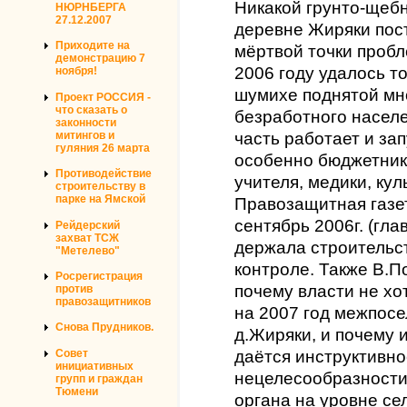
Никакой грунто-щебн
НЮРНБЕРГА
27.12.2007
деревне Жиряки пост
Приходите на
мёртвой точки пробл
демонстрацию 7
2006 году удалось т
ноября!
шумихе поднятой мн
Проект РОССИЯ -
что сказать о
безработного населе
законности
митингов и
часть работает и за
гуляния 26 марта
особенно бюджетники
Противодействие
учителя, медики, кул
строительству в
парке на Ямской
Правозащитная газе
сентябрь 2006г. (гл
Рейдерский
захват ТСЖ
держала строительст
"Метелево"
контроле. Также В.П
Росрегистрация
почему власти не хо
против
правозащитников
на 2007 год межпосе
Снова Прудников.
д.Жиряки, и почему 
Совет
даётся инструктивно
инициативных
нецелесообразности
групп и граждан
Тюмени
органа на уровне се