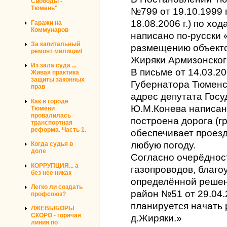
Свободы -
Тюмень"
№799 от 19.10.1999 
18.08.2006 г.) по хо
Гаражи на
Коммунаров
написано по-русски 
За капитальный
размещению объекто
ремонт милиции!
Жиряки Армизонског
Из зала суда ...
В письме от 14.03.2
Живая практика
защиты законных
Губернатора Тюменск
прав
адрес депутата Гос
Как в городе
Ю.М.Конева написано
Тюмени
провалилась
построена дорога (г
транспортная
реформа. Часть 1.
обеспечивает проезд
любую погоду.
Когда судья в
доле
Согласно очерёдност
КОРРУПЦИЯ... а
газопроводов, благо
без нее никак
определённой реше
Легко ли создать
район №51 от 29.04.2
профсоюз?
планируется начать 
ЛЖЕВЫБОРЫ
СКОРО - горячая
д.Жиряки.»
линия по