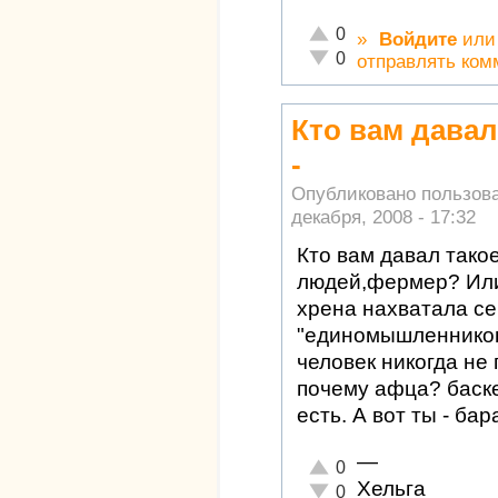
Отлично!
0
»
Войдите
ил
Неадекватно!
0
отправлять ком
Кто вам давал
-
Опубликовано пользов
декабря, 2008 - 17:32
Кто вам давал такое
людей,фермер? Или
хрена нахватала с
"единомышленников
человек никогда не
почему афца? баске 
есть. А вот ты - ба
—
Отлично!
0
Хельга
Неадекватно!
0