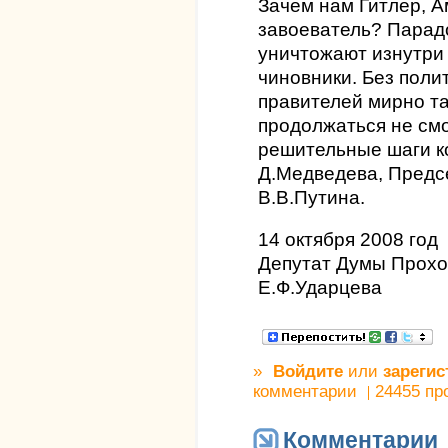
Зачем нам Гитлер, А
завоеватель? Парадо
уничтожают изнутри
чиновники. Без поли
правителей мирно та
продолжаться не см
решительные шаги 
Д.Медведева, Предс
В.В.Путина.
14 октября 2008 год
Депутат Думы Прохо
Е.Ф.Ударцева
»
Войдите
или
зарегис
комментарии
24455 пр
Комментарии