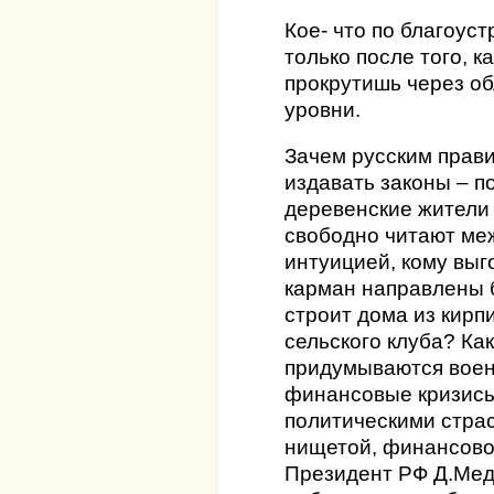
Кое- что по благоуст
только после того, к
прокрутишь через о
уровни.
Зачем русским прав
издавать законы – 
деревенские жители 
свободно читают меж
интуицией, кому выг
карман направлены 
строит дома из кирп
сельского клуба? Как 
придумываются воен
финансовые кризисы
политическими страс
нищетой, финансово
Президент РФ Д.Мед