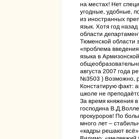
на местах! Нет спец
угодные, удобные, п
из иностранных пре
язык. Хотя год наза
области департамент
Тюменской области з
«проблема введения
языка в Армизонско
общеобразовательно
августа 2007 года ре
№3503 ) Возможно, р
Констатирую факт: а
школе не преподаётс
За время княжения 
господина В.Д.Волле
прокуроров! По боль
много лет – стабил
«кадры решают всё» 
Видимо, «медвежий у