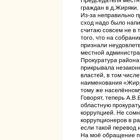
Председателя местн
граждан в д.Жиряки.
Из-за неправильно п
сход надо было напи
считаю совсем не в т
того, что на собран
признали неудовлет
местной администра
Прокуратура района,
прикрывала незакон
властей, в том числ
наименования «Жиря
тому же населённому
Говорят, теперь А.В
областную прокурату
коррупцией. Не сомн
коррупционеров в ра
если такой перевод 
На моё обращение п