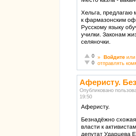
Хельга, предлагаю 
к фармазонским оф
Русскому языку обу
училки. Законам жи
селяночки.
Отлично!
0
»
Войдите
ил
Неадекватно!
0
отправлять ком
Аферисту. Бе
Опубликовано пользов
19:50
Аферисту.
Безнадёжно схожая 
власти к активиста
депутат Ударцева Е.