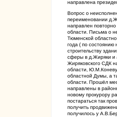
направлена президе
Вопрос о неисполне
переименовании д.Ж
направлен повторно
области. Письма о 
Тюменской областно
года ( по состоянию н
строительству здани
сферы в д.Жиряки и
Жиряковского СДК н
области, Ю.М.Конев
областной Думы, а 
области. Прошёл мес
направлены в районн
новому прокурору р
постараться так про
получить продвижени
получилось у А.В.Бе