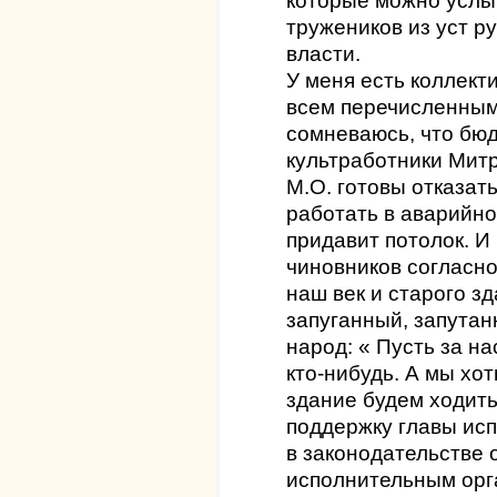
которые можно услы
тружеников из уст р
власти.
У меня есть коллек
всем перечисленным
сомневаюсь, что бюд
культработники Мит
М.О. готовы отказать
работать в аварийно
придавит потолок. И
чиновников согласно
наш век и старого зд
запуганный, запута
народ: « Пусть за н
кто-нибудь. А мы хот
здание будем ходить
поддержку главы ис
в законодательстве 
исполнительным орга