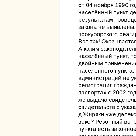
от 04 ноября 1996 г
населённый пункт д
результатам провед
закона не выявлены,
прокурорского реаги
Вот так! Оказывается
А каким законодате
населённый пункт, п
двойным применени
населённого пункта, 
администраций не ук
регистрация граждан
паспортах с 2002 го
же выдача свидетел
свидетельств с указ
д.Жиряки уже далеко 
веке? Резонный вопр
пункта есть законно