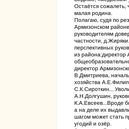
Остаётся сожалеть, 
малая родина.
Полагаю, судя по ре
Армизонском районе
руководителям довер
частности, д.Жиряки
перспективных руко
из района:директор
общеобразовательно
директор Армизонск
В.Дмитриева, началь
хозяйства А.Е.Филип
С.К.Сироткин... Уво
А.Н.Долгушин, руко
К.А.Евсеев...Вроде 
а на деле их выдав
шагом может стать 
угодий и озёр.