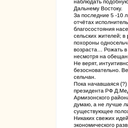
наблюдать подобную 
Дальнему Востоку.
За последние 5 -10 
отчётах исполнител
благосостояния насе
сельских жителей; в
похороны односельч
возраста… Рожать в 
несмотря на обещан
Не верят, интуитивн
безосновательно. Ве
сельчан.
Пока начавшаяся (?)
президента РФ Д.Ме
Армизонского района
думаю, а не лучше л
существующее поло
Никаких свежих идей
экономического разв