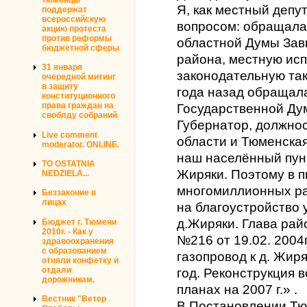
Я, как местный депут
поддержат
всероссийскую
вопросом: обращала
акцию протеста
против реформы
областной Думы Завь
бюджетной сферы
района, местную ис
31 января
законодательную так
очередной митинг
в защиту
года назад обращала
конституционного
права граждан на
Государственной Ду
своблду собраний
Губернатор, должно
Live comment
области и Тюменская
moderator. ONLINE.
наш населённый пун
TO OSTATNIA
Жиряки. Поэтому в п
NEDZIELA...
многомиллионных ра
Беззаконие в
лицах
на благоустройство
д.Жиряки. Глава рай
Бюджет г. Тюмени
2010г. - Как у
№216 от 19.02. 200
здравоохранения
с образованием
газопровод к д. Жир
отняли конфетку и
отдали
год. Реконструкция 
дорожникам.
планах на 2007 г.» .
Вестник "Ветер
В Постановлении Тю