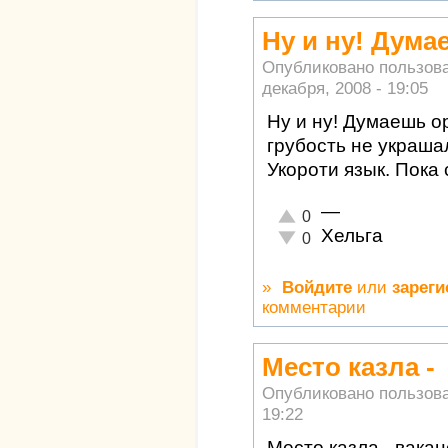
Ну и ну! Дума
Опубликовано пользов
декабря, 2008 - 19:05
Ну и ну! Думаешь о
грубость не украша
Укороти язык. Пока 
—
Отлично!
0
Хельга
Неадекватно!
0
»
Войдите
или
зареги
комментарии
Место казла -
Опубликовано пользов
19:22
Место казла - вака