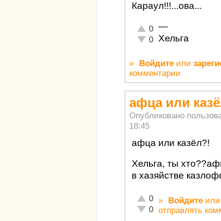
Караул!!!...ова...
—
Отлично!
0
Хельга
Неадекватно!
0
»
Войдите
или
зареги
комментарии
афца или казё
Опубликовано пользов
18:45
афца или казёл?!
Хельга, ты хто??аф
в хазяйстве казло
Отлично!
0
»
Войдите
ил
Неадекватно!
0
отправлять ком