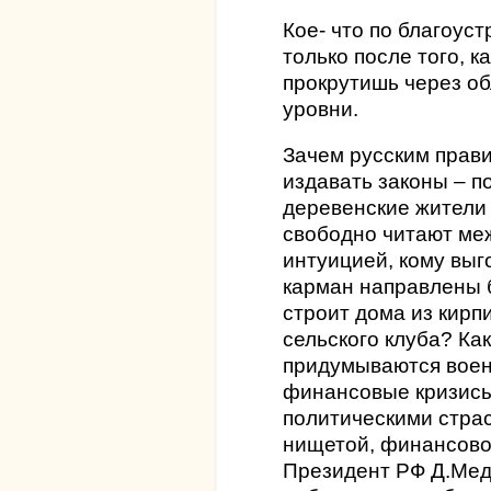
Кое- что по благоуст
только после того, к
прокрутишь через о
уровни.
Зачем русским прав
издавать законы – 
деревенские жители 
свободно читают меж
интуицией, кому выг
карман направлены 
строит дома из кирп
сельского клуба? Как 
придумываются воен
финансовые кризисы
политическими страс
нищетой, финансово
Президент РФ Д.Мед