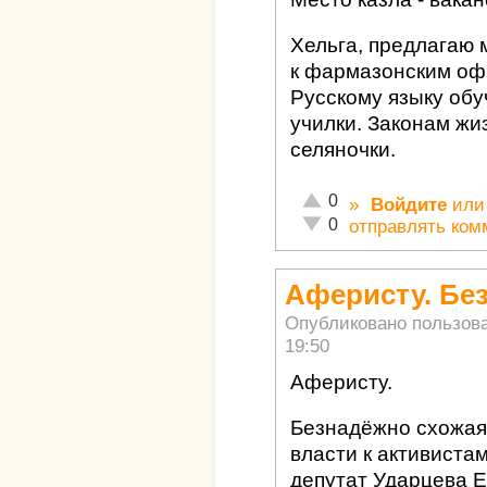
Хельга, предлагаю 
к фармазонским оф
Русскому языку обу
училки. Законам жи
селяночки.
Отлично!
0
»
Войдите
ил
Неадекватно!
0
отправлять ком
Аферисту. Бе
Опубликовано пользов
19:50
Аферисту.
Безнадёжно схожая 
власти к активиста
депутат Ударцева Е.