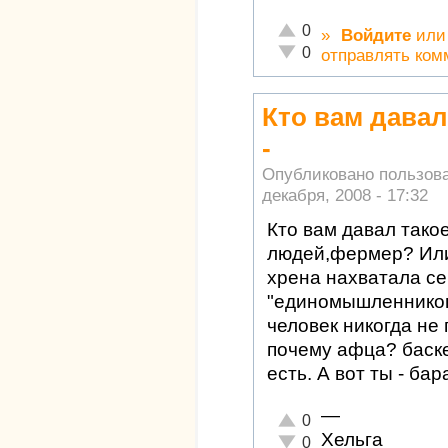
Отлично!
0
»
Войдите
ил
Неадекватно!
0
отправлять ком
Кто вам давал
-
Опубликовано пользов
декабря, 2008 - 17:32
Кто вам давал такое
людей,фермер? Или
хрена нахватала с
"единомышленников
человек никогда не
почему афца? баске 
есть. А вот ты - ба
—
Отлично!
0
Хельга
Неадекватно!
0