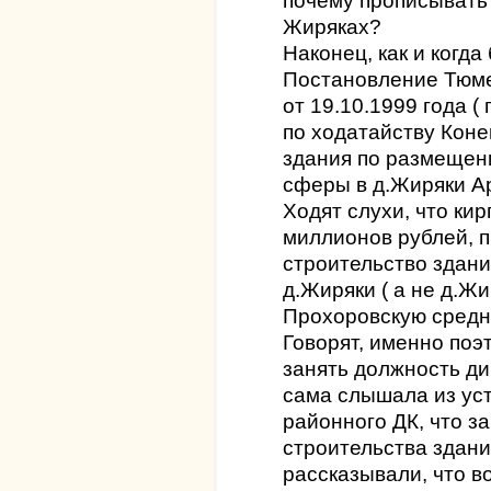
почему прописывать
Жиряках?
Наконец, как и когда
Постановление Тюм
от 19.10.1999 года ( 
по ходатайству Коне
здания по размещен
сферы в д.Жиряки А
Ходят слухи, что ки
миллионов рублей, 
строительство здани
д.Жиряки ( а не д.Жи
Прохоровскую средню
Говорят, именно поэ
занять должность ди
сама слышала из уст
районного ДК, что за
строительства здани
рассказывали, что во