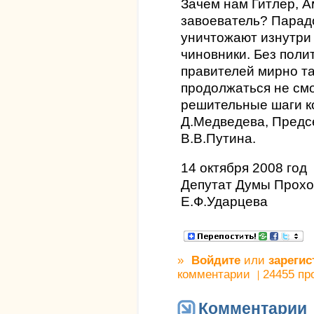
Зачем нам Гитлер, А
завоеватель? Парадо
уничтожают изнутри
чиновники. Без поли
правителей мирно та
продолжаться не см
решительные шаги 
Д.Медведева, Предс
В.В.Путина.
14 октября 2008 год
Депутат Думы Прохо
Е.Ф.Ударцева
»
Войдите
или
зарегис
комментарии
24455 пр
Комментарии