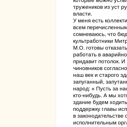
которые можно услы
тружеников из уст р
власти.
У меня есть коллек
всем перечисленным
сомневаюсь, что бюд
культработники Мит
М.О. готовы отказать
работать в аварийно
придавит потолок. И
чиновников согласно
наш век и старого зд
запуганный, запута
народ: « Пусть за н
кто-нибудь. А мы хот
здание будем ходить
поддержку главы ис
в законодательстве 
исполнительным орга