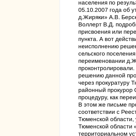
населения по резуль
05.10.2007 года об 
д.Жиряки» А.В. Берсе
Воллерт В.Д. подро
присвоения или пер
пункта. А вот дейст
неисполнению реше
сельского поселения
переименовании д.Ж
проконтролировали.
решению данной про
через прокуратуру 
районный прокурор 
процедуру, как пере
В этом же письме п
соответствии с Реес
Тюменской области,
Тюменской области 
территориальном ус