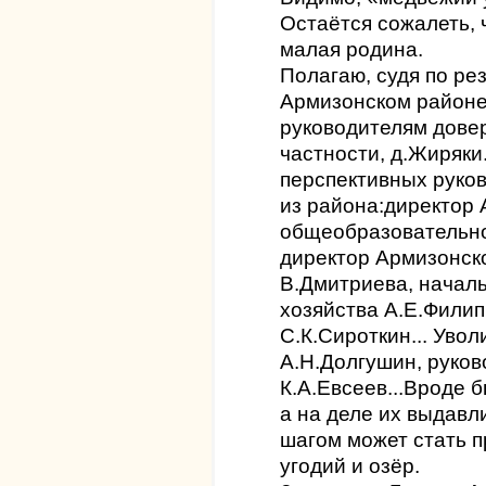
Остаётся сожалеть, 
малая родина.
Полагаю, судя по ре
Армизонском районе
руководителям довер
частности, д.Жиряки
перспективных руко
из района:директор
общеобразовательно
директор Армизонск
В.Дмитриева, началь
хозяйства А.Е.Филип
С.К.Сироткин... Уво
А.Н.Долгушин, руко
К.А.Евсеев...Вроде 
а на деле их выдав
шагом может стать 
угодий и озёр.