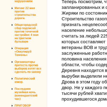
Теперь посмотрим, ч
нарушениям
запланированных и 
Митинг 22 мая
против
Жиряки по состоянию
строительства
Строительство газо
дороги.
признать нецелесооб
Общегородской
сбор подписей
население небольшо
против точечной
застройки: 4 мая
считать за людей 22
на Цветном
которых составляют
бульваре
ветераны ВОВ и тру
Операция
«Оккупируй
заслуженные работни
Тюмень»
половина населения
Организаторы
области, чтобы соде
протеста против
выборов хотят все
Деревня находится в
сделать по закону
вырубки выделили не
Политический
Дрова в этом году о
юмор.
двор. Не у каждого 
Последняя
музейная ночь
тысячи рублей хвати
(комендантский
прохудившегося дом
час)
ПРИГОВОР