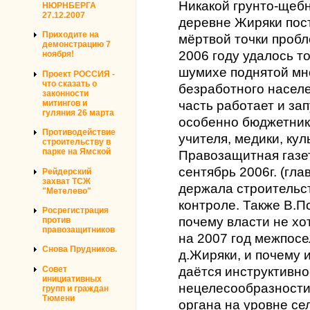
Никакой грунто-щебн
НЮРНБЕРГА
27.12.2007
деревне Жиряки пост
Приходите на
мёртвой точки пробл
демонстрацию 7
2006 году удалось т
ноября!
шумихе поднятой мн
Проект РОССИЯ -
что сказать о
безработного населе
законности
митингов и
часть работает и за
гуляния 26 марта
особенно бюджетники
Противодействие
учителя, медики, кул
строительству в
парке на Ямской
Правозащитная газе
сентябрь 2006г. (гл
Рейдерский
захват ТСЖ
держала строительст
"Метелево"
контроле. Также В.П
Росрегистрация
почему власти не хо
против
правозащитников
на 2007 год межпосе
Снова Прудников.
д.Жиряки, и почему 
Совет
даётся инструктивно
инициативных
нецелесообразности
групп и граждан
Тюмени
органа на уровне се