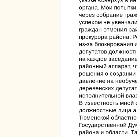
указке «сверху» в и
органа. Мои попытки
через собрание гра
успехом не увенчал
граждан отменил ра
прокурора района. 
из-за блокирования 
депутатов должностн
на каждое заседани
районный аппарат, ч
решения о создании 
давление на необуч
деревенских депута
исполнительной влас
В известность мной 
должностные лица а
Тюменской областно
Государственной Ду
района и области. 