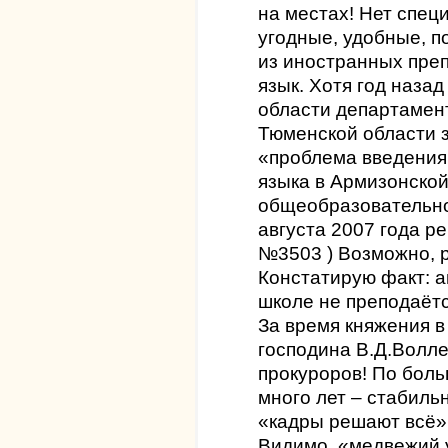
на местах! Нет спец
угодные, удобные, п
из иностранных пре
язык. Хотя год наза
области департамент
Тюменской области з
«проблема введения
языка в Армизонско
общеобразовательно
августа 2007 года ре
№3503 ) Возможно, р
Констатирую факт: а
школе не преподаётс
За время княжения 
господина В.Д.Волле
прокуроров! По боль
много лет – стабил
«кадры решают всё» 
Видимо, «медвежий у