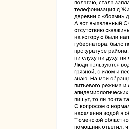
полагаю, стала запл
телефонизация д.Жи
деревни с «боями» до
А вот выявленный С
отсутствию скважины
на которую были на
губернатора, было 
прокуратуре района.
ни слуху ни духу, ни
Люди пользуются вод
грязной, с илом и п
знаю. На мои обраще
питьевого режима и
эпидемиологических 
пишут, то ли почта т
С вопросом о норма
населения водой я о
Тюменской областной
помощник ответил, ч