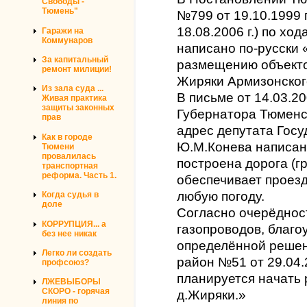
Свободы -
Тюмень"
№799 от 19.10.1999 
18.08.2006 г.) по хо
Гаражи на
Коммунаров
написано по-русски 
За капитальный
размещению объекто
ремонт милиции!
Жиряки Армизонског
Из зала суда ...
В письме от 14.03.2
Живая практика
защиты законных
Губернатора Тюменск
прав
адрес депутата Гос
Как в городе
Ю.М.Конева написано
Тюмени
провалилась
построена дорога (г
транспортная
реформа. Часть 1.
обеспечивает проезд
любую погоду.
Когда судья в
доле
Согласно очерёдност
КОРРУПЦИЯ... а
газопроводов, благо
без нее никак
определённой реше
Легко ли создать
район №51 от 29.04.2
профсоюз?
планируется начать 
ЛЖЕВЫБОРЫ
СКОРО - горячая
д.Жиряки.»
линия по