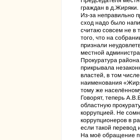
Председателя местн
граждан в д.Жиряки.
Из-за неправильно п
сход надо было напи
считаю совсем не в т
того, что на собран
признали неудовлет
местной администра
Прокуратура района,
прикрывала незакон
властей, в том числ
наименования «Жиря
тому же населённому
Говорят, теперь А.В
областную прокурату
коррупцией. Не сомн
коррупционеров в ра
если такой перевод 
На моё обращение п