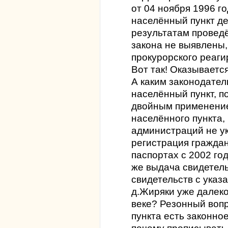
от 04 ноября 1996 г
населённый пункт д
результатам провед
закона не выявлены,
прокурорского реаги
Вот так! Оказывается
А каким законодате
населённый пункт, п
двойным применени
населённого пункта, 
администраций не ук
регистрация граждан
паспортах с 2002 го
же выдача свидетел
свидетельств с указ
д.Жиряки уже далеко 
веке? Резонный вопр
пункта есть законно