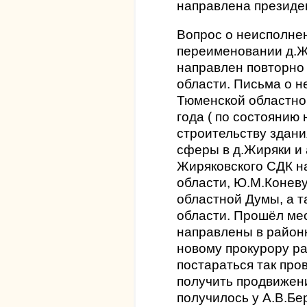
направлена президе
Вопрос о неисполне
переименовании д.Ж
направлен повторно
области. Письма о 
Тюменской областно
года ( по состоянию н
строительству здани
сферы в д.Жиряки и
Жиряковского СДК н
области, Ю.М.Конев
областной Думы, а 
области. Прошёл мес
направлены в районн
новому прокурору р
постараться так про
получить продвижени
получилось у А.В.Бе