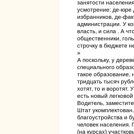
занятости населения
усмотрение: де-юре 
избранников, де-фак
администрации. У ког
власть, и сила . А ч
общественники, голы
строчку в бюджете н
»
А поскольку, у дерев
специального образ
такое образование, 
тридцать тысяч рубле
хотят, то и воротят
есть новый легково
Водитель, заместите
Штат укомплектован
благоустройства и б
человек населения. Г
(на курсах) участко