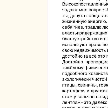
Высокопоставленные
задают мне вопрос: 
ты, депутат-обществ
жизненную энергию,
себя гнев, травлю л
властьпридержащих
благоустройство и о
используют право п
свою недвижимость в
достойно (а всё это
Достойно, пропорци
тяжёлому физическо
подсобного хозяйств
экологически чистой
птицы, свинины, гов
картофеля и других 
стаж у сельчан не ид
лентяи» - это далеко