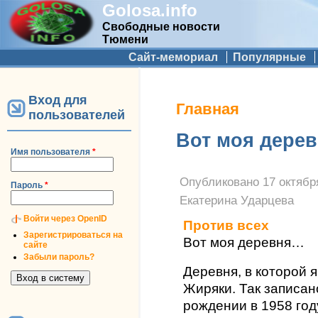
Golosa.info
Свободные новости
Тюмени
Дополнительное меню
Сайт-мемориал
Популярные
Вход для
Вы здесь
Главная
пользователей
Вот моя дере
Имя пользователя
*
Опубликовано
17 октября
Пароль
*
Екатерина Ударцева
Войти через OpenID
Против всех
Зарегистрироваться на
Вот моя деревня…
сайте
Забыли пароль?
Деревня, в которой 
Жиряки. Так записан
рождении в 1958 году