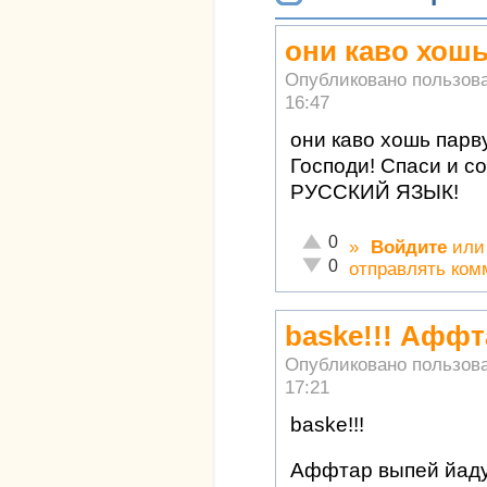
они каво хошь
Опубликовано пользов
16:47
они каво хошь парв
Господи! Спаси и с
РУССКИЙ ЯЗЫК!
Отлично!
0
»
Войдите
ил
Неадекватно!
0
отправлять ком
baske!!! Афф
Опубликовано пользов
17:21
baske!!!
Аффтар выпей йаду