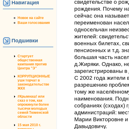
свидетельстве о рож
Навигация
рождения. Почему на
сейчас она называет
Новое на сайте
переименован населё
Ваши голосования
односельчан неизвес
жителей: свидетельс
Подшивки
военных билетах, св
пенсионных и т.д. зн
Стартует
большая часть насе
общественная
д.Жиряки. Однако, н
кампания против
Центра "Э"
зарегистрированы в 
КОРРУПЦИОННЫЕ
С 2002 года жители 
уши торчат в
разрешению проблем
законодательстве
ЖКХ
тому же населённому
#Крымнаш! или
наименования. Подн
сказ о том, как
опрокинули более
собраниях (сходах) 
тысячи молодых
администраций: мест
семей Тюменской
области
Марии Викторовне и
15 мая 2010 г.
Давыдовичу.
тюменцы