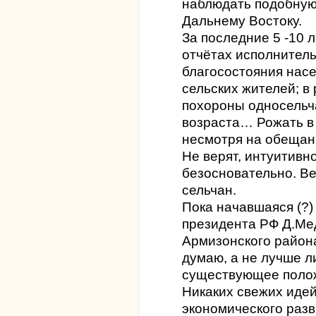
наблюдать подобную 
Дальнему Востоку.
За последние 5 -10 
отчётах исполнител
благосостояния насе
сельских жителей; в
похороны односельч
возраста… Рожать в 
несмотря на обещан
Не верят, интуитивн
безосновательно. Ве
сельчан.
Пока начавшаяся (?)
президента РФ Д.Ме
Армизонского района
думаю, а не лучше л
существующее поло
Никаких свежих идей
экономического разв