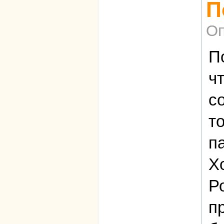
П
Оп
П
ч
с
т
па
Х
Р
п