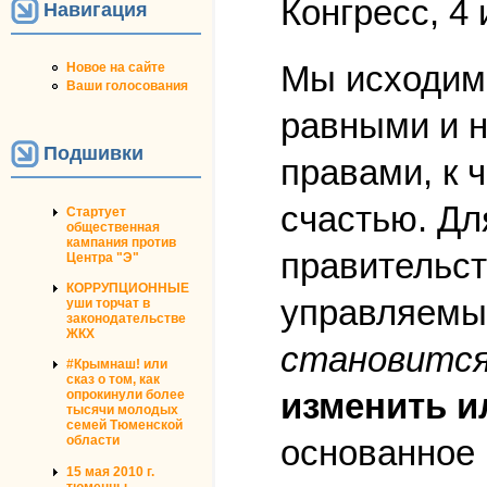
Конгресс, 4 
Навигация
Мы исходим 
Новое на сайте
Ваши голосования
равными и 
Подшивки
правами, к 
счастью. Дл
Стартует
общественная
кампания против
правительст
Центра "Э"
КОРРУПЦИОННЫЕ
управляемых
уши торчат в
законодательстве
ЖКХ
становится
#Крымнаш! или
сказ о том, как
изменить и
опрокинули более
тысячи молодых
семей Тюменской
основанное 
области
15 мая 2010 г.
тюменцы