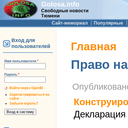
Golosa.info
Свободные новости
Тюмени
Дополнительное меню
Сайт-мемориал
Популярные
Вход для
Вы здесь
Главная
пользователей
Право н
Имя пользователя
*
Пароль
*
Опубликова
Войти через OpenID
Зарегистрироваться на
сайте
Конструиро
Забыли пароль?
Декларация