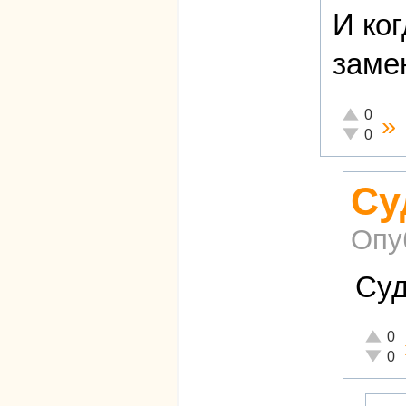
И ко
заме
Отлично!
0
»
Неадекват
0
Су
Опу
Суд
Отличн
0
Неадек
0