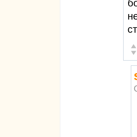
б
н
с
От
Не