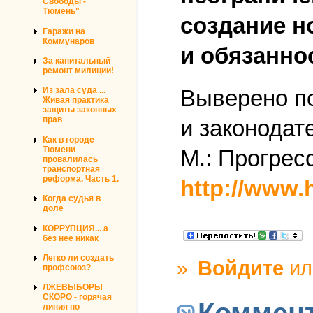
Свободы -
Тюмень"
создание н
Гаражи на
Коммунаров
и обязанно
За капитальный
ремонт милиции!
Выверено п
Из зала суда ...
Живая практика
защиты законных
прав
и законодат
Как в городе
Тюмени
М.: Прогресс
провалилась
транспортная
реформа. Часть 1.
http://www.
Когда судья в
доле
КОРРУПЦИЯ... а
без нее никак
Легко ли создать
»
Войдите
и
профсоюз?
ЛЖЕВЫБОРЫ
СКОРО - горячая
линия по