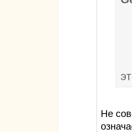
э
Не сов
означа