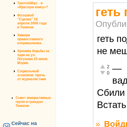
Троллейбус - в
«Красную книгу»?
геть
Флэшмоб
"Сцепка" 18
Опубли
апреля 2008 года
в Тюмени
Химера
геть п
православного
клерикализма
не меш
Хроника борьбы за
парк на ул.
Логунова 25 июня.
Мэрия.
—
Отлично!
2
Социальный
Неадекватно!
0
эскапизм: прочь
ва
от журналистики
Сбили 
Совет инициативных
Встать
групп и граждан
Тюмени
»
Войд
Сейчас на