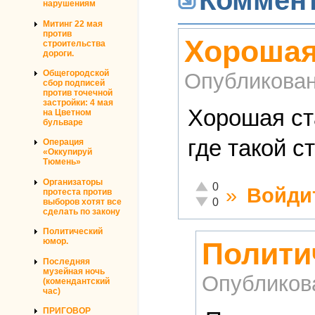
Коммен
нарушениям
Митинг 22 мая
против
Хорошая 
строительства
дороги.
Общегородской
Опубликова
сбор подписей
против точечной
застройки: 4 мая
Хорошая ста
на Цветном
бульваре
где такой с
Операция
«Оккупируй
Тюмень»
Организаторы
Отлично!
0
»
Войди
протеста против
Неадекватно!
0
выборов хотят все
сделать по закону
Политический
юмор.
Полити
Последняя
музейная ночь
Опубликов
(комендантский
час)
ПРИГОВОР