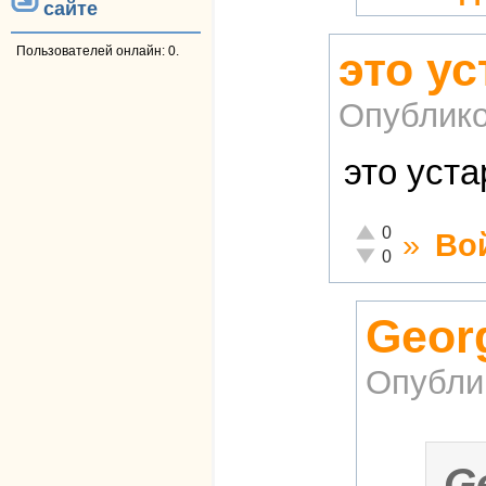
сайте
это у
Пользователей онлайн: 0.
Опублико
это уст
Отлично!
0
»
Во
Неадекватно!
0
Geor
Опубли
G