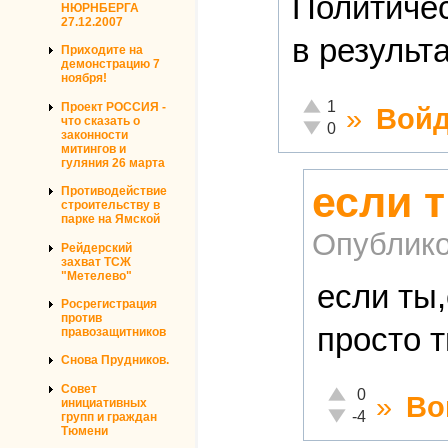
Политичес
НЮРНБЕРГА
27.12.2007
в результ
Приходите на
демонстрацию 7
ноября!
Отлично!
1
Проект РОССИЯ -
»
Войд
что сказать о
Неадекватно!
0
законности
митингов и
гуляния 26 марта
если 
Противодействие
строительству в
парке на Ямской
Опублико
Рейдерский
захват ТСЖ
"Метелево"
если ты
Росрегистрация
против
просто 
правозащитников
Снова Прудников.
Совет
Отлично!
0
»
Во
инициативных
Неадекватно!
-4
групп и граждан
Тюмени