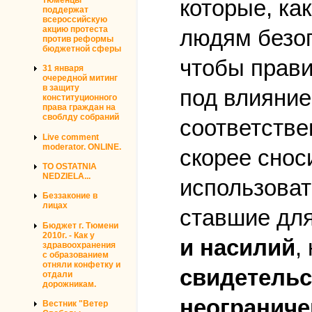
которые, ка
поддержат
всероссийскую
акцию протеста
людям безоп
против реформы
бюджетной сферы
чтобы прави
31 января
очередной митинг
в защиту
под влияние
конституционного
права граждан на
своблду собраний
соответстве
Live comment
moderator. ONLINE.
скорее снос
TO OSTATNIA
NEDZIELA...
использоват
Беззаконие в
лицах
ставшие для
Бюджет г. Тюмени
2010г. - Как у
и насилий
,
здравоохранения
с образованием
отняли конфетку и
свидетельс
отдали
дорожникам.
неограниче
Вестник "Ветер