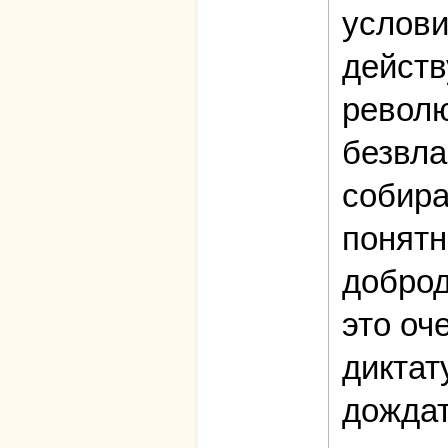
услови
действ
револю
безвла
собира
понятн
доброд
это оч
диктат
дождат