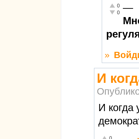
—
Отлично!
0
Неадекватно!
0
Мн
регул
»
Войд
И ког
Опублико
И когда 
демокра
Отлично!
0