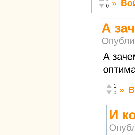
»
Во
Неадекватно!
0
А за
Опубли
А заче
оптима
Отлично!
1
»
В
Неадекватно!
0
И к
Опубл