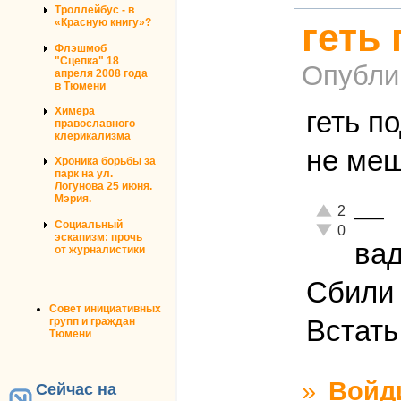
Троллейбус - в
«Красную книгу»?
геть
Флэшмоб
"Сцепка" 18
Опубли
апреля 2008 года
в Тюмени
Химера
геть п
православного
клерикализма
не меш
Хроника борьбы за
парк на ул.
Логунова 25 июня.
Мэрия.
—
Отлично!
2
Социальный
Неадекватно!
0
эскапизм: прочь
ва
от журналистики
Сбили 
Совет инициативных
Встать
групп и граждан
Тюмени
»
Войд
Сейчас на