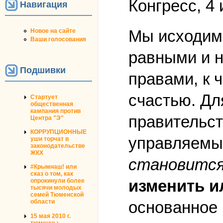
Конгресс, 4 
Навигация
Мы исходим 
Новое на сайте
Ваши голосования
равными и 
Подшивки
правами, к 
счастью. Дл
Стартует
общественная
кампания против
правительст
Центра "Э"
КОРРУПЦИОННЫЕ
управляемых
уши торчат в
законодательстве
ЖКХ
становится
#Крымнаш! или
сказ о том, как
изменить и
опрокинули более
тысячи молодых
семей Тюменской
основанное 
области
15 мая 2010 г.
тюменцы