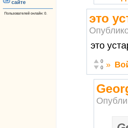
сайте
это у
Пользователей онлайн: 0.
Опублико
это уст
Отлично!
0
»
Во
Неадекватно!
0
Geor
Опубли
G