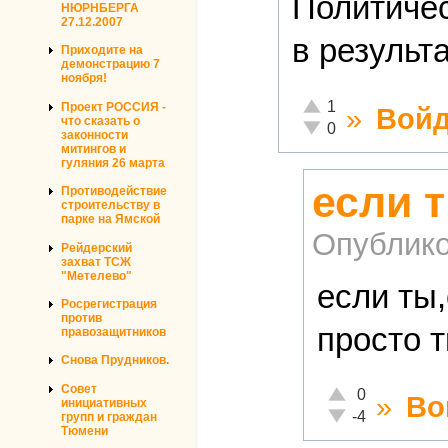
Политичес
НЮРНБЕРГА
27.12.2007
в результ
Приходите на
демонстрацию 7
ноября!
Отлично!
1
Проект РОССИЯ -
»
Войд
что сказать о
Неадекватно!
0
законности
митингов и
гуляния 26 марта
если 
Противодействие
строительству в
парке на Ямской
Опублико
Рейдерский
захват ТСЖ
"Метелево"
если ты
Росрегистрация
против
просто 
правозащитников
Снова Прудников.
Совет
Отлично!
0
»
Во
инициативных
Неадекватно!
-4
групп и граждан
Тюмени