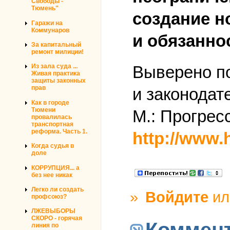
Свободы -
Тюмень"
создание н
Гаражи на
Коммунаров
и обязанно
За капитальный
ремонт милиции!
Выверено п
Из зала суда ...
Живая практика
защиты законных
прав
и законодат
Как в городе
Тюмени
М.: Прогресс
провалилась
транспортная
реформа. Часть 1.
http://www.
Когда судья в
доле
КОРРУПЦИЯ... а
без нее никак
Легко ли создать
»
Войдите
и
профсоюз?
ЛЖЕВЫБОРЫ
СКОРО - горячая
линия по