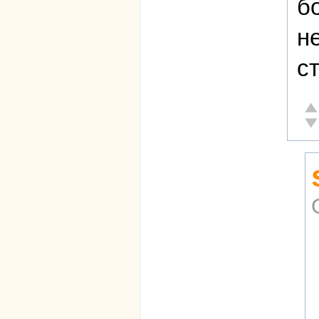
б
н
с
От
Не