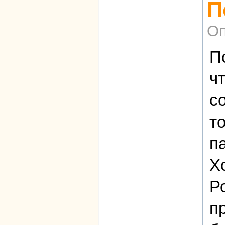
П
Оп
П
ч
с
т
па
Х
Р
п