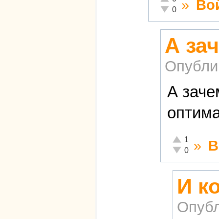
»
Во
Неадекватно!
0
А за
Опубли
А заче
оптима
Отлично!
1
»
В
Неадекватно!
0
И к
Опубл