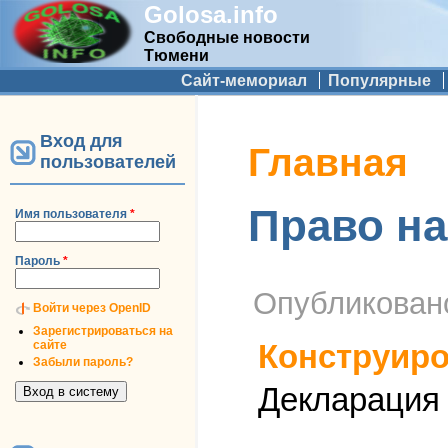
Golosa.info
Свободные новости
Тюмени
Дополнительное меню
Сайт-мемориал
Популярные
Вход для
Вы здесь
Главная
пользователей
Право н
Имя пользователя
*
Пароль
*
Опубликова
Войти через OpenID
Зарегистрироваться на
сайте
Конструиро
Забыли пароль?
Декларация