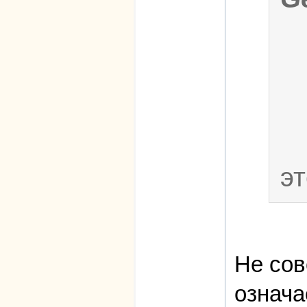
э
Не сов
означа