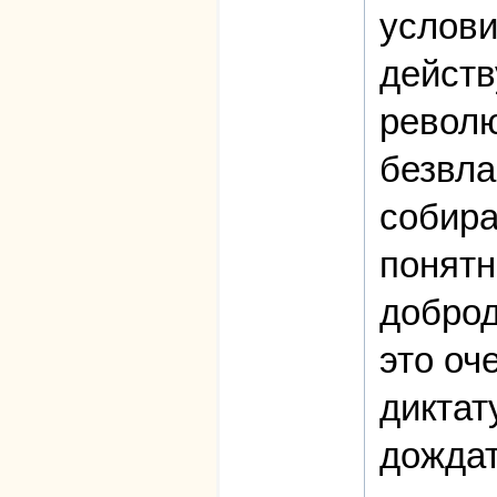
услови
действ
револю
безвла
собира
понятн
доброд
это оч
диктат
дождат