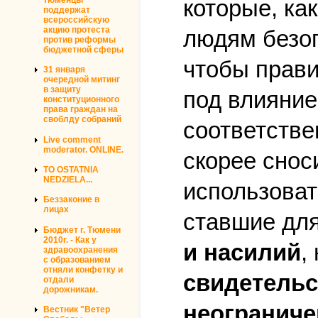
которые, ка
поддержат
всероссийскую
акцию протеста
людям безоп
против реформы
бюджетной сферы
чтобы прави
31 января
очередной митинг
в защиту
под влияние
конституционного
права граждан на
своблду собраний
соответстве
Live comment
moderator. ONLINE.
скорее снос
TO OSTATNIA
NEDZIELA...
использоват
Беззаконие в
лицах
ставшие для
Бюджет г. Тюмени
2010г. - Как у
и насилий
,
здравоохранения
с образованием
отняли конфетку и
свидетельс
отдали
дорожникам.
неограниче
Вестник "Ветер