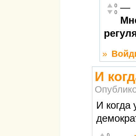
—
Отлично!
0
Неадекватно!
0
Мн
регул
»
Войд
И ког
Опублико
И когда 
демокра
Отлично!
0