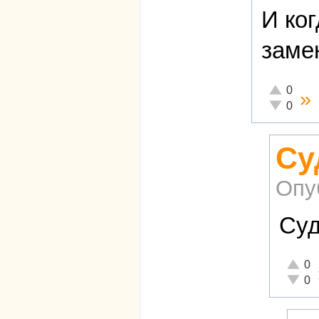
И ко
заме
Отлично!
0
»
Неадекват
0
Су
Опу
Суд
Отличн
0
Неадек
0