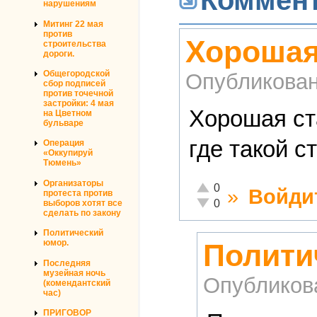
Коммен
нарушениям
Митинг 22 мая
против
Хорошая 
строительства
дороги.
Общегородской
Опубликова
сбор подписей
против точечной
застройки: 4 мая
Хорошая ста
на Цветном
бульваре
где такой с
Операция
«Оккупируй
Тюмень»
Организаторы
Отлично!
0
»
Войди
протеста против
Неадекватно!
0
выборов хотят все
сделать по закону
Политический
юмор.
Полити
Последняя
музейная ночь
Опубликов
(комендантский
час)
ПРИГОВОР