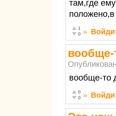
там,где ему
положено,в
Отлично!
1
»
Войди
Неадекватно!
0
вообще-
Опубликова
вообще-то 
Отлично!
0
»
Войди
Неадекватно!
0