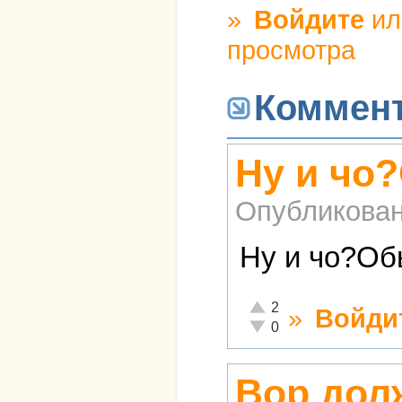
»
Войдите
и
просмотра
Коммен
Ну и чо
Опубликова
Ну и чо?Об
Отлично!
2
»
Войди
Неадекватно!
0
Вор дол