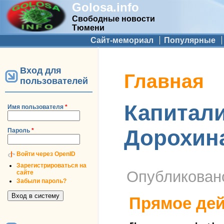
Golosa.info
Свободные новости
Тюмени
Дополнительное меню
Сайт-мемориал
Популярные
Вход для
Вы здесь
Главная
пользователей
Капитали
Имя пользователя
*
Дорохин
Пароль
*
Войти через OpenID
Зарегистрироваться на
Опубликова
сайте
Забыли пароль?
Прямое дей