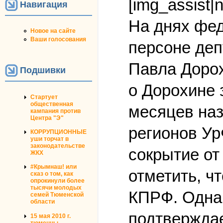
[img_assist|
Навигация
На днях фе
Новое на сайте
Ваши голосования
персоне деп
Павла Доро
Подшивки
о Дорохине 
Стартует
общественная
месяцев наз
кампания против
Центра "Э"
регионов Ур
КОРРУПЦИОННЫЕ
уши торчат в
законодательстве
сокрытие от
ЖКХ
#Крымнаш! или
отметить, ч
сказ о том, как
опрокинули более
тысячи молодых
КПРФ. Одна
семей Тюменской
области
подтверждае
15 мая 2010 г.
тюменцы