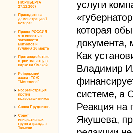
услуги комп
НЮРНБЕРГА
27.12.2007
«губернатор
Приходите на
демонстрацию 7
ноября!
которая обы
Проект РОССИЯ -
что сказать о
документа, 
законности
митингов и
гуляния 26 марта
Как установ
Противодействие
строительству в
парке на Ямской
Владимир И
Рейдерский
захват ТСЖ
финансирует
"Метелево"
Росрегистрация
системе, а 
против
правозащитников
Реакция на 
Снова Прудников.
Совет
Якушева, пр
инициативных
групп и граждан
Тюмени
редакции не