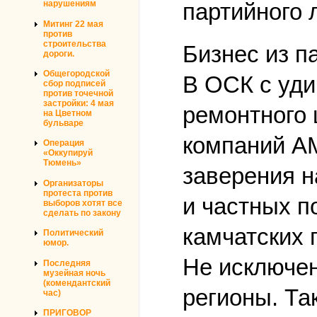
партийного 
нарушениям
Митинг 22 мая
против
строительства
Бизнес из п
дороги.
Общегородской
В ОСК с уди
сбор подписей
против точечной
застройки: 4 мая
ремонтного 
на Цветном
бульваре
компаний АМ
Операция
«Оккупируй
Тюмень»
заверения н
Организаторы
протеста против
и частных п
выборов хотят все
сделать по закону
камчатских
Политический
юмор.
Не исключен
Последняя
музейная ночь
(комендантский
регионы. Та
час)
ПРИГОВОР