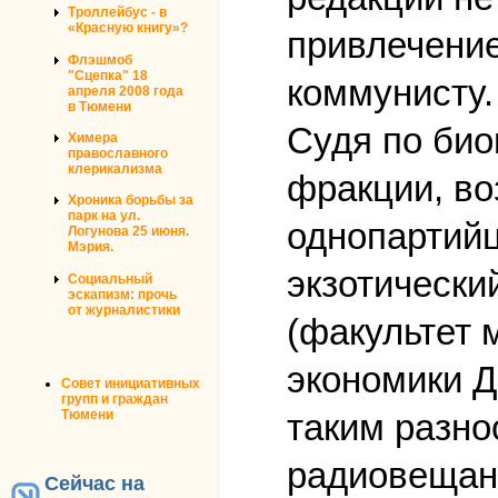
Троллейбус - в
«Красную книгу»?
привлечение
Флэшмоб
"Сцепка" 18
коммунисту.
апреля 2008 года
в Тюмени
Судя по био
Химера
православного
клерикализма
фракции, во
Хроника борьбы за
парк на ул.
однопартий
Логунова 25 июня.
Мэрия.
экзотически
Социальный
эскапизм: прочь
от журналистики
(факультет
экономики Д
Совет инициативных
групп и граждан
Тюмени
таким разно
радиовещан
Сейчас на