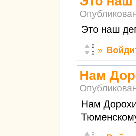
Это наш
Опубликова
Это наш де
Отлично!
0
»
Войди
Неадекватно!
0
Нам Дор
Опубликова
Нам Дорохин
Тюменскому
Отлично!
0