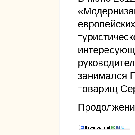
«Модерниза
европейских
туристическ
интересующ
руководите
занимался П
товарищ Сер
Продолжен