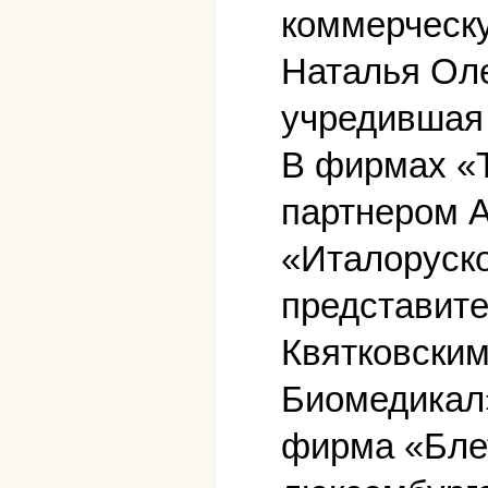
коммерческу
Наталья Оле
учредившая 
В фирмах «
партнером 
«Италоруско
представите
Квятковским
Биомедикал»
фирма «Бле