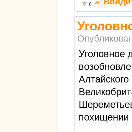
»
Войди
Неадекватно!
0
Уголовн
Опубликова
Уголовное 
возобновле
Алтайского
Великобрит
Шереметьев
похищении 