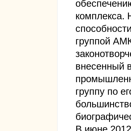
обеспечени
комплекса. 
способности
группой АМК
законотворч
внесенный в
промышленн
группу по е
большинство
биографичес
В июне 2012