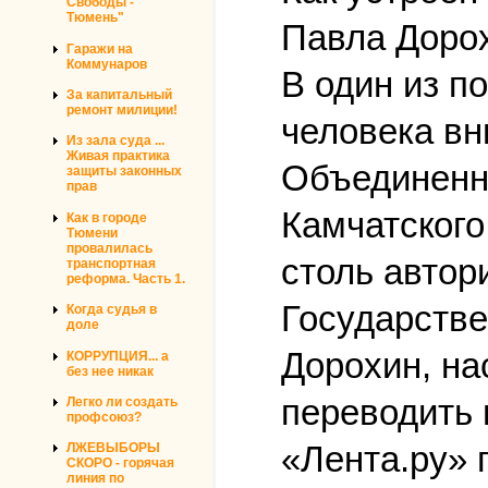
Свободы -
Тюмень"
Павла Доро
Гаражи на
Коммунаров
В один из п
За капитальный
ремонт милиции!
человека вн
Из зала суда ...
Живая практика
Объединенно
защиты законных
прав
Камчатского
Как в городе
Тюмени
провалилась
столь автор
транспортная
реформа. Часть 1.
Государств
Когда судья в
доле
Дорохин, на
КОРРУПЦИЯ... а
без нее никак
переводить 
Легко ли создать
профсоюз?
«Лента.ру» 
ЛЖЕВЫБОРЫ
СКОРО - горячая
линия по