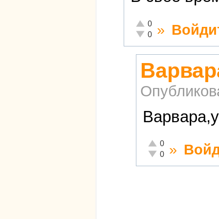
Отлично!
0
»
Войди
Неадекватно!
0
Варвара
Опубликов
Варвара,у
Отлично!
0
»
Войд
Неадекватно!
0