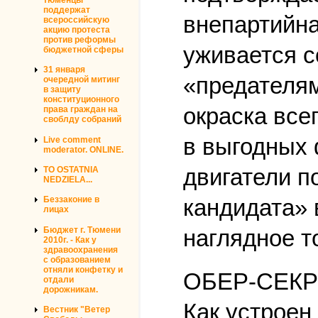
поддержат
внепартийна
всероссийскую
акцию протеста
против реформы
уживается с
бюджетной сферы
31 января
«предателям
очередной митинг
в защиту
конституционного
окраска все
права граждан на
своблду собраний
в выгодных 
Live comment
moderator. ONLINE.
двигатели п
TO OSTATNIA
NEDZIELA...
кандидата» 
Беззаконие в
лицах
Бюджет г. Тюмени
наглядное т
2010г. - Как у
здравоохранения
с образованием
отняли конфетку и
ОБЕР-СЕКР
отдали
дорожникам.
Как устроен
Вестник "Ветер