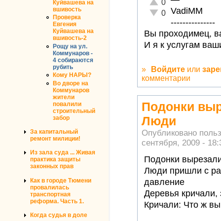
Отлично!
0
Куйвашева на
VadiMM
вшивость
Неадекватно!
0
Проверка
---------------
Евгения
Куйвашева на
Вы проходимец, ва
вшивость-2
И я к услугам ваш
Рощу на ул.
Коммунаров -
4 собираются
рубить
»
Войдите
или
заре
Кому НАРЫ?
комментарии
Во дворе на
Коммунаров
жители
Подонки выр
повалили
строительный
Люди
забор
За капитальный
Опубликовано поль
ремонт милиции!
сентября, 2009 - 18:
Из зала суда ... Живая
Подонки вырезали
практика защиты
законных прав
Люди пришли с раб
Как в городе Тюмени
давление
провалилась
Деревья кричали, 
транспортная
реформа. Часть 1.
Кричали: Что ж вы
Когда судья в доле