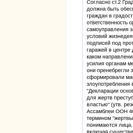
Согласно ст.2 Гра
должна быть обес
граждан в градос
ответственность о
самоуправления з
условий жизнедея
подписей под про
гаражей в центре 
каком направлени
усилия органам м
они пренебрегли 
сформировали мас
злоупотребления 
"Декларации осно
для жертв престу
властью" (утв. р
Ассамблеи ООН 40/
термином "жертвы
понимаются лица,
включая существе