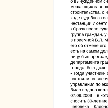
о вынужденном сн
мешающих заверш
строительства, о 
ходе судебного сл
инстанции 7 сент
• Сразу после суд
группа граждан, у
в приемной В.Л. 
его об отмене его
есть на самом дел
лицу был преграж
департамента гра
города, был даже
• Тогда участники
настояли на внео
управления по эко
было подано колл
07.09.2009 – в кот
сносить 30-летние
человека – Клеоно