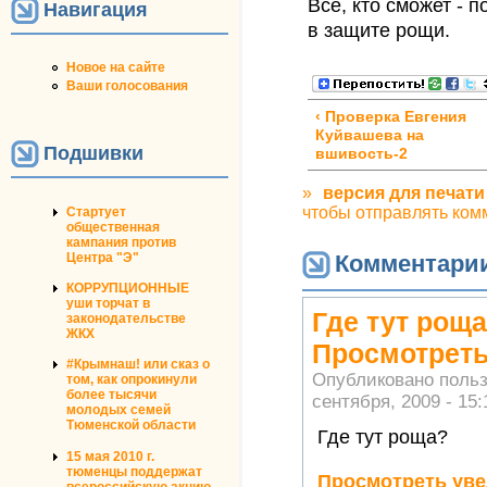
Все, кто сможет - 
Навигация
в защите рощи.
Новое на сайте
Ваши голосования
‹ Проверка Евгения
Куйвашева на
Подшивки
вшивость-2
»
версия для печати
чтобы отправлять ком
Стартует
общественная
кампания против
Центра "Э"
Комментари
КОРРУПЦИОННЫЕ
уши торчат в
Где тут рощ
законодательстве
ЖКХ
Просмотрет
#Крымнаш! или сказ о
Опубликовано поль
том, как опрокинули
более тысячи
сентября, 2009 - 15:
молодых семей
Тюменской области
Где тут роща?
15 мая 2010 г.
тюменцы поддержат
Просмотреть уве
всероссийскую акцию