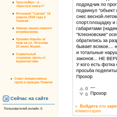
Троллейбус - в
подрядчик по про
«Красную книгу»?
подвинул "объект 
Флэшмоб "Сцепка" 18
снес весной-летом
апреля 2008 года в
Тюмени
спорт.площадку и 
габаритами (надею
Химера православного
клерикализма
"Клеоновские" ос
Хроника борьбы за
обратились за раз
парк на ул. Логунова
бывает всякое.... 
25 июня. Мэрия.
и тотальные нару
Социальный
эскапизм: прочь от
законов... НЕ ВЕ
журналистики
У кого есть фотка
просьба поделитьс
Прохор
Совет инициативных
групп и граждан Тюмени
—
Отлично!
0
Прохор
Неадекватно!
0
Сейчас на сайте
»
Войдите
или
заре
Пользователей онлайн: 0.
комментарии