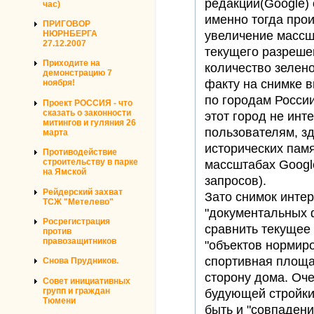
редакции(Google) 
час)
именно тогда про
ПРИГОВОР
НЮРНБЕРГА
увеличение массшт
27.12.2007
текущего разреше
Приходите на
количество зелено
демонстрацию 7
факту на снимке 
ноября!
по городам Росси
Проект РОССИЯ - что
сказать о законности
этот город не ин
митингов и гуляния 26
пользователям, зд
марта
исторических пам
Противодействие
строительству в парке
массштабах Googl
на Ямской
запросов).
Рейдерский захват
Зато снимок интер
ТСЖ "Метелево"
"документальных 
Росрегистрация
сравнить текущее
против
правозащитников
"объектов нормиро
спортивная площа
Снова Прудников.
сторону дома. Оче
Совет инициативных
групп и граждан
будующей стройки
Тюмени
быть и "совпадени