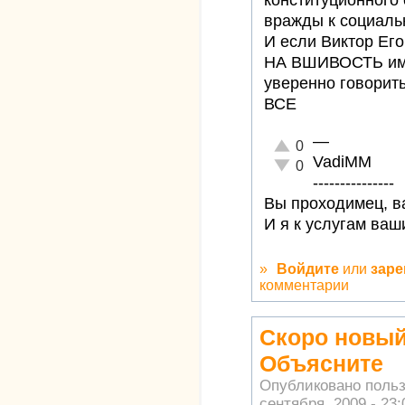
конституционного 
вражды к социаль
И если Виктор Ег
НА ВШИВОСТЬ име
уверенно говорит
ВСЕ
—
Отлично!
0
VadiMM
Неадекватно!
0
---------------
Вы проходимец, ва
И я к услугам ваш
»
Войдите
или
заре
комментарии
Скоро новый
Объясните
Опубликовано поль
сентября, 2009 - 23: