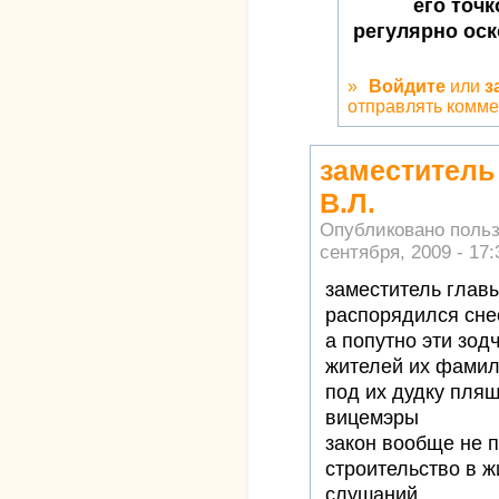
его точ
регулярно ос
»
Войдите
или
з
отправлять комм
заместитель
В.Л.
Опубликовано поль
сентября, 2009 - 17:
заместитель глав
распорядился сне
а попутно эти зод
жителей их фамил
под их дудку пляш
вицемэры
закон вообще не п
строительство в ж
слушаний