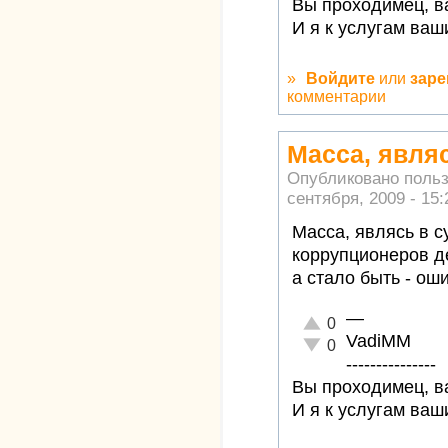
Вы проходимец, ва
И я к услугам ваш
»
Войдите
или
заре
комментарии
Масса, являс
Опубликовано поль
сентября, 2009 - 15:
Масса, являсь в с
коррупционеров д
а стало быть - ош
—
Отлично!
0
VadiMM
Неадекватно!
0
---------------
Вы проходимец, ва
И я к услугам ваш