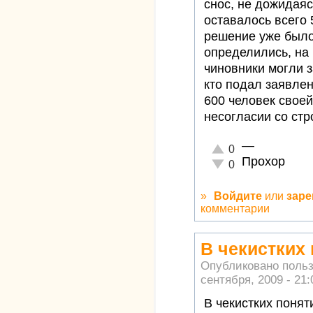
снос, не дожидаяс
оставалось всего
решение уже был
определились, на 
чиновники могли з
кто подал заявлени
600 человек свое
несогласии со стр
—
Отлично!
0
Прохор
Неадекватно!
0
»
Войдите
или
заре
комментарии
В чекистких 
Опубликовано поль
сентября, 2009 - 21:
В чекистких понят