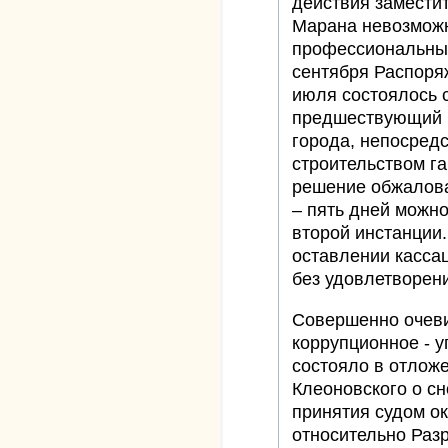
действия заместит
Марана невозможн
профессиональным
сентября Распоря
июля состоялось 
предшествующий 
города, непосред
строительством г
решение обжалован
– пять дней можно
второй инстанции.
оставлении касса
без удовлетворен
Совершенно очеви
коррупционное - 
состояло в отлож
Клеоновского о с
принятия судом о
относительно Раз