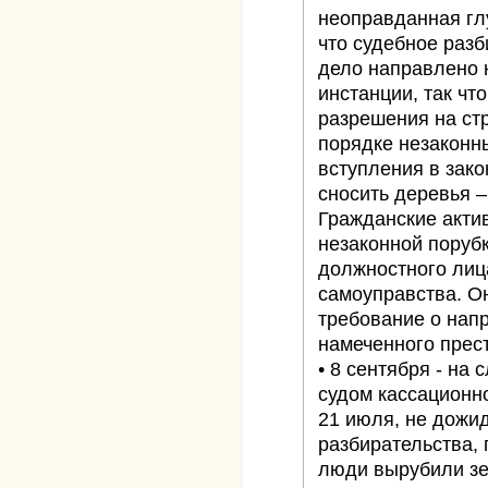
неоправданная глу
что судебное разб
дело направлено 
инстанции, так чт
разрешения на ст
порядке незаконны
вступления в зак
сносить деревья –
Гражданские акти
незаконной поруб
должностного лиц
самоуправства. О
требование о нап
намеченного прес
• 8 сентября - на
судом кассационн
21 июля, не дожи
разбирательства,
люди вырубили з