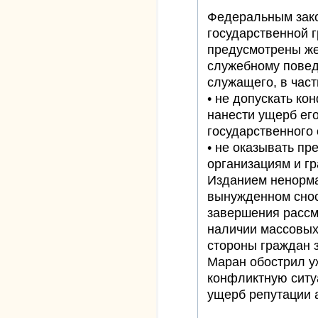
Федеральным зак
государственной 
предусмотрены же
служебному повед
служащего, в част
• не допускать ко
нанести ущерб его
государственного о
• не оказывать п
организациям и гра
Изданием ненорма
вынужденном снос
завершения рассм
наличии массовых
стороны граждан з
Маран обострил 
конфликтную ситу
ущерб репутации 