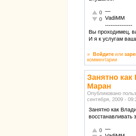
—
Отлично!
0
VadiMM
Неадекватно!
0
---------------
Вы проходимец, ва
И я к услугам ваш
»
Войдите
или
заре
комментарии
Занятно как
Маран
Опубликовано поль
сентября, 2009 - 09:
Занятно как Влад
восстанавливать 
—
Отлично!
0
VadiMM