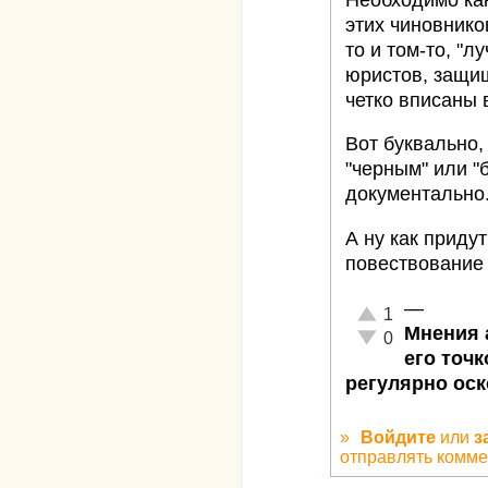
этих чиновников
то и том-то, "л
юристов, защи
четко вписаны 
Вот буквально,
"черным" или "
документально
А ну как придут
повествование 
—
Отлично!
1
Мнения 
Неадекватно!
0
его точ
регулярно ос
»
Войдите
или
з
отправлять комм