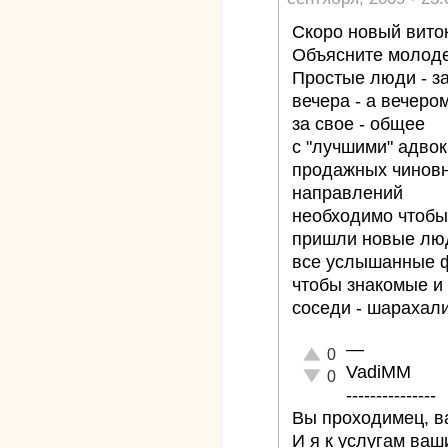
Скоро новый вито
Объясните молод
Простые люди - за
вечера - а вечеро
за свое - общее
с "лучшими" адво
продажных чиновн
направлений
необходимо чтобы
пришли новые люд
все услышанные 
чтобы знакомые и
соседи - шарахал
—
Отлично!
0
VadiMM
Неадекватно!
0
---------------
Вы проходимец, ва
И я к услугам ваш