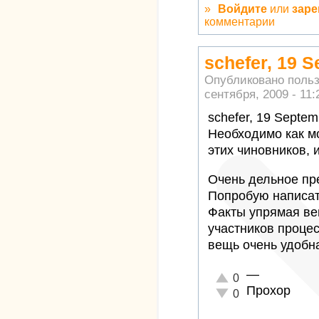
»
Войдите
или
заре
комментарии
schefer, 19 S
Опубликовано поль
сентября, 2009 - 11:
schefer, 19 Septem
Необходимо как м
этих чиновников, и
Очень дельное п
Попробую написать
Факты упрямая вещ
участников процес
вещь очень удобн
—
Отлично!
0
Прохор
Неадекватно!
0