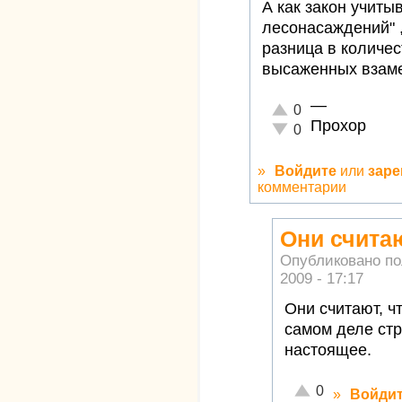
А как закон учиты
лесонасаждений" ,
разница в количес
высаженных взаме
—
Отлично!
0
Прохор
Неадекватно!
0
»
Войдите
или
заре
комментарии
Они считаю
Опубликовано п
2009 - 17:17
Они считают, ч
самом деле стр
настоящее.
Отлично!
0
»
Войди