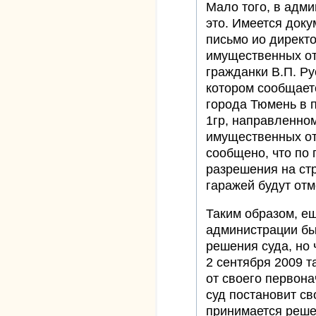
Мало того, в адм
это. Имеется доку
письмо ио директ
имущественных от
гражданки В.П. Ру
котором сообщает
города Тюмень в п
1гр, направленно
имущественных от
сообщено, что по
разрешения на ст
гаражей будут от
Таким образом, е
администрации б
решения суда, но 
2 сентября 2009 т
от своего первона
суд постановит св
принимается реше