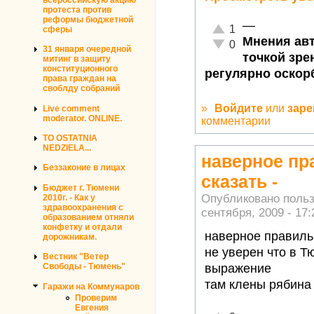
протеста против
реформы бюджетной
—
Отлично!
1
сферы
Мнения авт
Неадекватно!
0
31 января очередной
точкой зре
митинг в защиту
конституционного
регулярно оскор
права граждан на
своблду собраний
»
Войдите
или
заре
Live comment
moderator. ONLINE.
комментарии
TO OSTATNIA
NEDZIELA...
наверное пр
Беззаконие в лицах
сказать -
Бюджет г. Тюмени
Опубликовано поль
2010г. - Как у
здравоохранения с
сентября, 2009 - 17:
образованием отняли
конфетку и отдали
наверное правильн
дорожникам.
не уверен что в Т
Вестник "Ветер
выражение
Свободы - Тюмень"
там клены рябина
Гаражи на Коммунаров
Проверим
Евгения
—