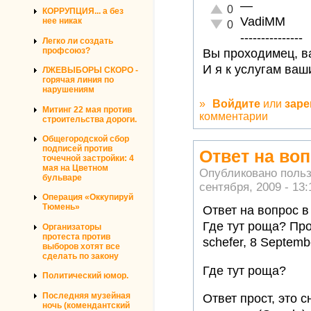
—
Отлично!
0
КОРРУПЦИЯ... а без
VadiMM
нее никак
Неадекватно!
0
---------------
Легко ли создать
профсоюз?
Вы проходимец, ва
И я к услугам ваш
ЛЖЕВЫБОРЫ СКОРО -
горячая линия по
нарушениям
»
Войдите
или
заре
Митинг 22 мая против
комментарии
строительства дороги.
Общегородской сбор
подписей против
Ответ на воп
точечной застройки: 4
мая на Цветном
Опубликовано поль
бульваре
сентября, 2009 - 13:
Операция «Оккупируй
Тюмень»
Ответ на вопрос в
Где тут роща? Пр
Организаторы
протеста против
schefer, 8 Septemb
выборов хотят все
сделать по закону
Где тут роща?
Политический юмор.
Последняя музейная
Ответ прост, это 
ночь (комендантский