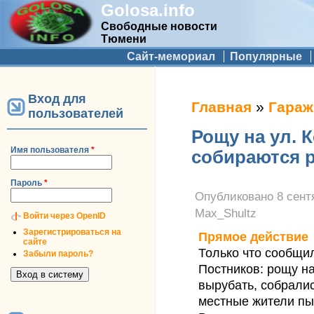
Golosa.info
Свободные новости
Тюмени
Дополнительное меню
Сайт-мемориал
Популярные
Вход для
Вы здесь
Главная
»
Гараж
пользователей
Рощу на ул. 
Имя пользователя
*
собираются 
Пароль
*
Опубликовано
8 сент
Max_Shultz
Войти через OpenID
Зарегистрироваться на
Прямое действие
сайте
Только что сообщи
Забыли пароль?
Постников: рощу на
вырубать, собрали
местные жители пы