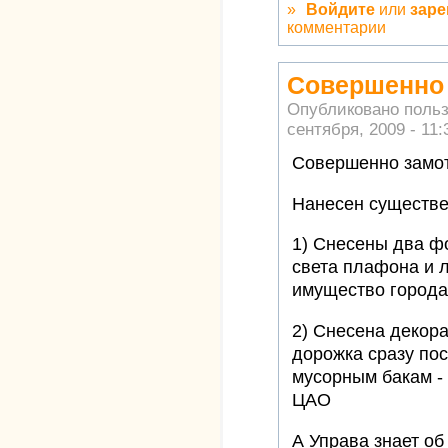
»
Войдите
или
заре
комментарии
Совершенно 
Опубликовано поль
сентября, 2009 - 11:
Совершенно замот
Нанесен существе
1) Снесены два ф
света плафона и л
имущество города
2) Снесена декор
дорожка сразу пос
мусорным бакам -
ЦАО
А Управа знает об