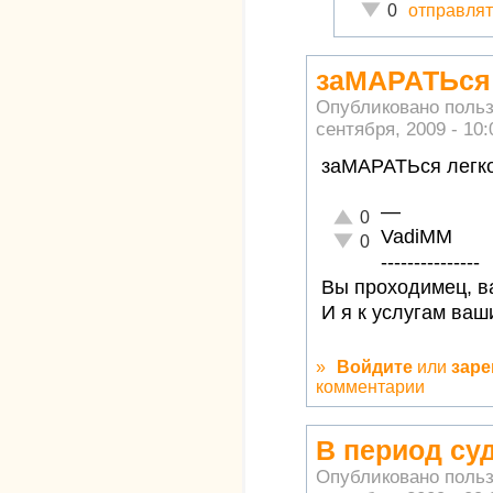
Неадекватно!
отправлят
0
заМАРАТЬся 
Опубликовано поль
сентября, 2009 - 10:
заМАРАТЬся легк
—
Отлично!
0
VadiMM
Неадекватно!
0
---------------
Вы проходимец, ва
И я к услугам ваш
»
Войдите
или
заре
комментарии
В период су
Опубликовано поль