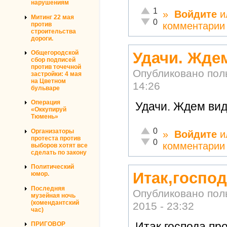
нарушениям
Отлично!
1
»
Войдите
и
Митинг 22 мая
Неадекватно!
0
комментарии
против
строительства
дороги.
Удачи. Жде
Общегородской
сбор подписей
против точечной
Опубликовано по
застройки: 4 мая
на Цветном
14:26
бульваре
Операция
Удачи. Ждем ви
«Оккупируй
Тюмень»
Отлично!
0
Организаторы
»
Войдите
и
протеста против
Неадекватно!
0
комментарии
выборов хотят все
сделать по закону
Политический
Итак,госпо
юмор.
Последняя
Опубликовано по
музейная ночь
(комендантский
2015 - 23:32
час)
Итак,господа п
ПРИГОВОР