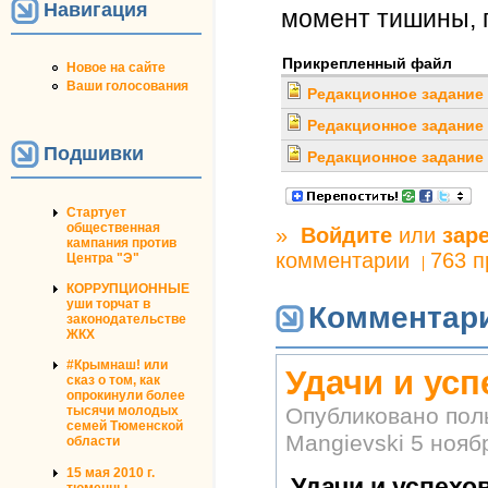
Навигация
момент тишины, 
Прикрепленный файл
Новое на сайте
Ваши голосования
Редакционное задание
Редакционное задание
Подшивки
Редакционное задание
Стартует
общественная
»
Войдите
или
зар
кампания против
комментарии
763 
Центра "Э"
КОРРУПЦИОННЫЕ
уши торчат в
Комментар
законодательстве
ЖКХ
#Крымнаш! или
Удачи и усп
сказ о том, как
опрокинули более
Опубликовано по
тысячи молодых
семей Тюменской
Mangievski
5 ноябр
области
15 мая 2010 г.
Удачи и успехов
тюменцы