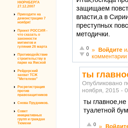
НЮРНБЕРГА
27.12.2007
защищаем повст
Приходите на
власти,а в Сири
демонстрацию 7
ноября!
преступных повс
Проект РОССИЯ -
методички.
что сказать о
законности
митингов и
гуляния 26 марта
Отлично!
0
»
Войдите
и
Неадекватно!
0
Противодействие
комментарии
строительству в
парке на Ямской
Рейдерский
ты главно
захват ТСЖ
"Метелево"
Опубликовано 
Росрегистрация
ноября, 2015 - 
против
правозащитников
ты главное,не
Снова Прудников.
туалетной бума
Совет
инициативных
групп и граждан
Тюмени
Отлично!
0
»
Войдит