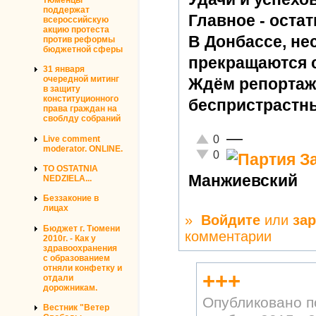
поддержат
Главное - оста
всероссийскую
акцию протеста
В Донбассе, не
против реформы
бюджетной сферы
прекращаются с
31 января
очередной митинг
Ждём репортаже
в защиту
конституционного
беспристрастн
права граждан на
своблду собраний
—
Отлично!
0
Live comment
moderator. ONLINE.
Неадекватно!
0
TO OSTATNIA
Манжиевский
NEDZIELA...
Беззаконие в
лицах
»
Войдите
или
за
Бюджет г. Тюмени
комментарии
2010г. - Как у
здравоохранения
с образованием
отняли конфетку и
+++
отдали
дорожникам.
Опубликовано 
Вестник "Ветер