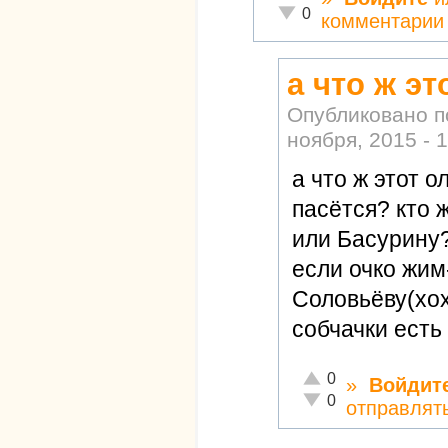
Неадекватно!
0
комментарии
а что ж э
Опубликовано 
ноября, 2015 - 
а что ж этот 
пасётся? кто 
или Басурину?
если очко жим
Соловьёву(хох
собчачки есть
Отлично!
0
»
Войдит
Неадекватно!
0
отправлят