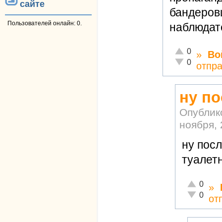
сайте
бандеров
Пользователей онлайн: 0.
наблюдат
Отлично!
0
»
Во
Неадекватно!
0
отпр
ну по
Опублик
ноября, 
ну посл
туалетн
Отлично!
0
»
Неадекват
0
от