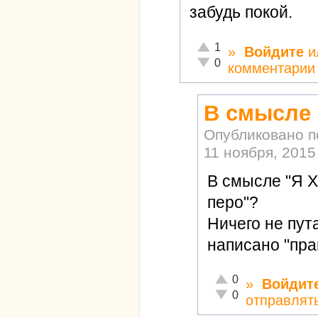
забудь покой.
Отлично!
1
»
Войдите
и
Неадекватно!
0
комментарии
В смысле 
Опубликовано 
11 ноября, 2015 
В смысле "Я Х
перо"?
Ничего не пут
написано "пра
Отлично!
0
»
Войдит
Неадекватно!
0
отправлят