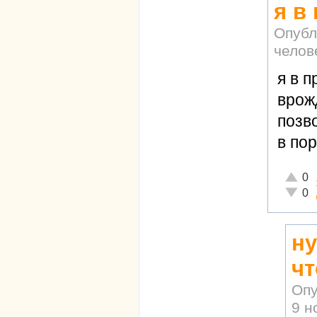
я в
Опубл
челов
я в п
врож
позво
в по
Отличн
0
Неадек
0
ну
чт
Опу
9 н