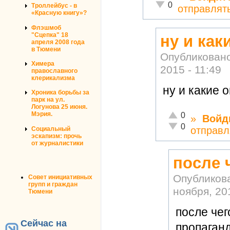
Неадекватно!
0
Троллейбус - в
отправлят
«Красную книгу»?
Флэшмоб
"Сцепка" 18
ну и как
апреля 2008 года
в Тюмени
Опубликован
Химера
2015 - 11:49
православного
клерикализма
ну и какие 
Хроника борьбы за
парк на ул.
Логунова 25 июня.
Отлично!
Мэрия.
0
»
Войд
Неадекватно!
0
отправл
Социальный
эскапизм: прочь
от журналистики
после 
Опубликов
Совет инициативных
групп и граждан
ноября, 20
Тюмени
после чег
Сейчас на
пропаган