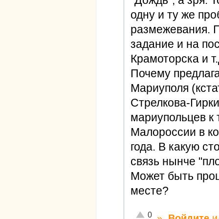
"Дождь", а зря.
одну и ту же пр
размежевания. 
задание и на по
Крамоторска и т.
Почему предлага
Мариуполя (кста
Стрелкова-Гирки
мариупольцев к 
Малороссии в ко
года. В какую ст
связь нынче "пло
Может быть про
месте?
Отлично!
0
»
Войдите
и