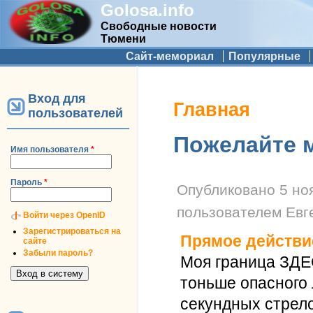
Golosa.info
Свободные новости
Тюмени
Дополнительное меню
Сайт-мемориал
Популярные
Вход для
Вы здесь
Главная
пользователей
Пожелайте 
Имя пользователя
*
Пароль
*
Опубликовано
5 но
пользователем
Евг
Войти через OpenID
Зарегистрироваться на
Прямое действи
сайте
Забыли пароль?
Моя граница ЗД
тоньше опасного
секундных стрел