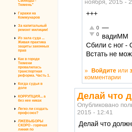
ноября, 2015 - 
Свободы -
Тюмень"
+++
Гаражи на
Коммунаров
За капитальный
—
Отлично!
0
ремонт милиции!
Неадекватно!
0
вадиММ
Из зала суда ...
Живая практика
Сбили с ног -
защиты законных
прав
Встать не мож
Как в городе
Тюмени
провалилась
»
Войдите
или
транспортная
реформа. Часть 1.
комментарии
Когда судья в
доле
Делай что д
КОРРУПЦИЯ... а
без нее никак
Опубликовано по
Легко ли создать
2015 - 12:41
профсоюз?
ЛЖЕВЫБОРЫ
Делай что должно
СКОРО - горячая
линия по