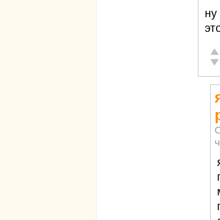
ну
эт
От
Не