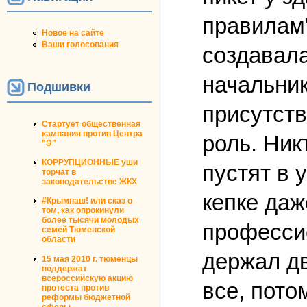
правилам"
Новое на сайте
Ваши голосования
создавала
начальник
Подшивки
присутств
Стартует общественная
кампания против Центра
роль. Ник
"Э"
КОРРУПЦИОННЫЕ уши
пустят в 
торчат в
законодательстве ЖКХ
кепке даж
#Крымнаш! или сказ о
том, как опрокинули
более тысячи молодых
професси
семей Тюменской
области
держал дв
15 мая 2010 г. тюменцы
поддержат
всероссийскую акцию
все, пото
протеста против
реформы бюджетной
сферы