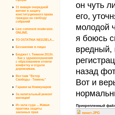
он чуть л
31 января очередной
митинг в защиту
его, уточ
конституционного права
граждан на своблду
собраний
молодой ч
Live comment moderator.
ONLINE.
я боюсь с
TO OSTATNIA NEDZIELA...
вредный, 
Беззаконие в лицах
Бюджет г. Тюмени 2010г.
регистрац
- Как у здравоохранения
с образованием отняли
конфетку и отдали
назад фот
дорожникам.
Вестник "Ветер
Вот и вер
Свободы - Тюмень"
Гаражи на Коммунаров
нормальн
За капитальный ремонт
милиции!
Из зала суда ... Живая
Прикрепленный фай
практика защиты
законных прав
пикет.JPG