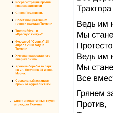
Росрегистрация против
Трактора
правозащитников
Снова Прудников.
Совет инициативных
Ведь им 
групп и граждан Тюмени
Троллейбус - в
Мы стане
«Красную книгу»?
Флэшмоб "Сцепка" 18
Протесто
апреля 2008 года в
Тюмени
Ведь им 
Химера православного
клерикализма
Мы стане
Хроника борьбы за парк
на ул. Логунова 25 июня.
Мэрия.
Все вмес
Социальный эскапизм:
прочь от журналистики
Грянем з
Совет инициативных групп
Против,
и граждан Тюмени