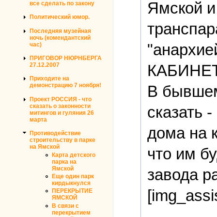
Ямской и
все сделать по закону
Политический юмор.
транспа
Последняя музейная
ночь (комендантский
"анархи
час)
ПРИГОВОР НЮРНБЕРГА
27.12.2007
КАБИНЕТ
Приходите на
демонстрацию 7 ноября!
В бывшем
Проект РОССИЯ - что
сказать о законности
сказать 
митингов и гуляния 26
марта
дома на 
Противодействие
строительству в парке
на Ямской
что им б
Карта детского
парка на
Ямской
завода р
Еще один парк
кирдыкнулся
[img_assi
ПЕРЕКРЫТИЕ
ЯМСКОЙ
В связи с
перекрытием