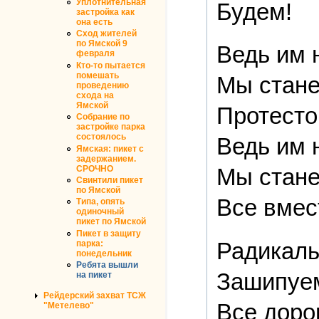
Уплотнительная
Будем!
застройка как
она есть
Сход жителей
по Ямской 9
Ведь им 
февраля
Кто-то пытается
помешать
Мы стане
проведению
схода на
Ямской
Протесто
Собрание по
застройке парка
состоялось
Ведь им 
Ямская: пикет с
задержанием.
СРОЧНО
Мы стане
Свинтили пикет
по Ямской
Все вмес
Типа, опять
одиночный
пикет по Ямской
Пикет в защиту
Радикаль
парка:
понедельник
Ребята вышли
Зашипуем
на пикет
Рейдерский захват ТСЖ
Все доро
"Метелево"