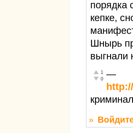
порядка 
кепке, с
манифест
Шнырь пр
выгнали 
—
Отлично!
1
Неадекватно!
0
http:/
криминал
»
Войдит