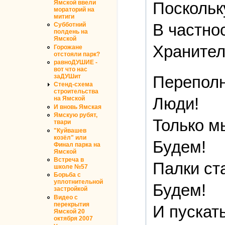
Ямской ввели
Поскольк
мораторий на
митиги
В частно
Субботний
полдень на
Ямской
Хранител
Горожане
отстояли парк?
равноДУШИЕ -
вот что нас
Перепол
заДУШит
Стенд-схема
строительства
Люди!
на Ямской
И вновь Ямская
Ямскую рубят,
Только м
твари
"Куйвашев
козёл" или
Будем!
Финал парка на
Ямской
Встреча в
Палки ста
школе №57
Борьба с
уплотнительной
Будем!
застройкой
Видео с
перекрытия
И пускат
Ямской 20
октября 2007