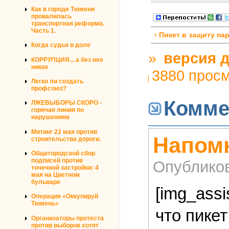
Как в городе Тюмени
провалилась
транспортная реформа.
Часть 1.
‹ Пикет в защиту па
Когда судья в доле
»
версия д
КОРРУПЦИЯ... а без нее
никак
3880 прос
Легко ли создать
профсоюз?
Комме
ЛЖЕВЫБОРЫ СКОРО -
горячая линия по
нарушениям
Митинг 22 мая против
Напомн
строительства дороги.
Общегородской сбор
подписей против
Опублико
точечной застройки: 4
мая на Цветном
бульваре
[img_assi
Операция «Оккупируй
Тюмень»
что пике
Организаторы протеста
против выборов хотят