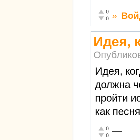
Отлично!
0
»
Вой
Неадекватно!
0
Идея, 
Опублико
Идея, ког
должна ч
пройти и
как песня
—
Отлично!
0
Неадекватно!
0