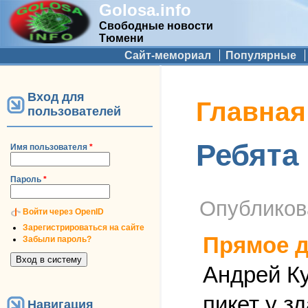
Golosa.info
Свободные новости
Тюмени
Дополнительное меню
Сайт-мемориал
Популярные
Вход для
Вы здесь
Главная
пользователей
Ребята
Имя пользователя
*
Пароль
*
Опублико
Войти через OpenID
Зарегистрироваться на сайте
Прямое д
Забыли пароль?
Андрей К
пикет у з
Навигация