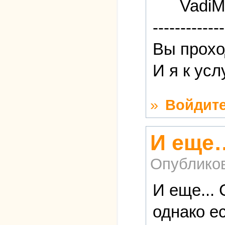
Vadi
-------------
Вы прохо
И я к ус
»
Войдит
И еще
Опублико
И еще...
однако е