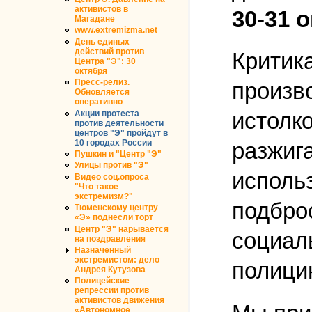
активистов в
30-31 
Магадане
www.extremizma.net
День единых
действий против
Критика
Центра "Э": 30
октября
Пресс-релиз.
произв
Обновляется
оперативно
истолк
Акции протеста
против деятельности
центров "Э" пройдут в
10 городах России
разжиг
Пушкин и "Центр "Э"
Улицы против "Э"
исполь
Видео соц.опроса
"Что такое
экстремизм?"
подбро
Тюменскому центру
«Э» поднесли торт
Центр "Э" нарывается
социал
на поздравления
Назначенный
экстремистом: дело
полици
Андрея Кутузова
Полицейские
репрессии против
активистов движения
«Автономное