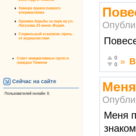
Пове
Химера православного
клерикализма
Хроника борьбы за парк на ул.
Опубли
Логунова 25 июня. Мэрия.
Социальный эскапизм: прочь
Повес
от журналистики
Отлично!
0
Совет инициативных групп и
»
В
граждан Тюмени
Неадекватно!
0
Сейчас на сайте
Меня
Пользователей онлайн: 0.
Опубли
Меня п
знаком