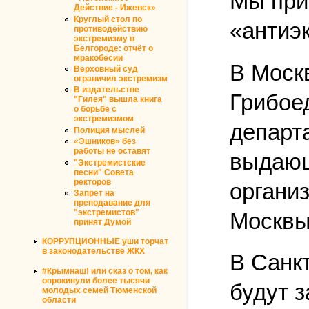
Мы при
Действие - Ижевск»
Круглый стол по
«антиэ
противодействию
экстремизму в
Белгороде: отчёт о
мракобесии
В Москв
Верховный суд
ограничил экстремизм
В издательстве
Грибое
"Гилея" вышла книга
о борьбе с
экстремизмом
департ
Полиция мыслей
«Эшников» без
работы не оставят
выдающ
"Экстремистские
песни" Совета
ректоров
органи
Запрет на
преподавание для
"экстремистов"
Москвы
принят Думой
КОРРУПЦИОННЫЕ уши торчат
в законодательстве ЖКХ
В Санк
#Крымнаш! или сказ о том, как
опрокинули более тысячи
будут 
молодых семей Тюменской
области