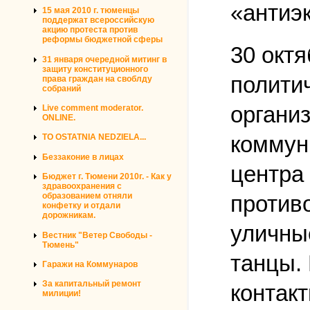
«антиэ
15 мая 2010 г. тюменцы
поддержат всероссийскую
акцию протеста против
реформы бюджетной сферы
30 окт
31 января очередной митинг в
защиту конституционного
политич
права граждан на своблду
собраний
органи
Live comment moderator.
ONLINE.
коммун
TO OSTATNIA NEDZIELA...
Беззаконие в лицах
центра
Бюджет г. Тюмени 2010г. - Как у
здравоохранения с
против
образованием отняли
конфетку и отдали
дорожникам.
уличны
Вестник "Ветер Свободы -
Тюмень"
танцы.
Гаражи на Коммунаров
За капитальный ремонт
контакт
милиции!