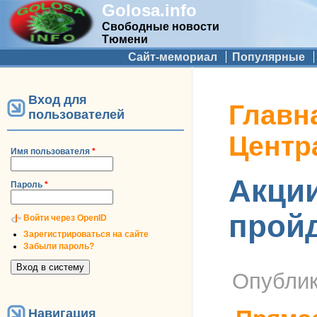
Golosa.info
Свободные новости
Тюмени
Дополнительное меню
Сайт-мемориал
Популярные
Вход для
Вы здесь
Главн
пользователей
Центр
Имя пользователя
*
Акции
Пароль
*
пройд
Войти через OpenID
Зарегистрироваться на сайте
Забыли пароль?
Опубли
Навигация