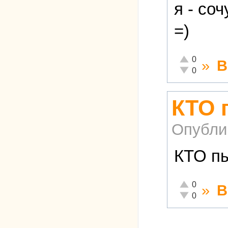
я - со
=)
Отлично!
0
»
В
Неадекватно!
0
КТО 
Опубли
КТО п
Отлично!
0
»
В
Неадекватно!
0