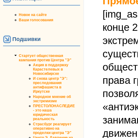
Прямое
[img_as
Новое на сайте
Ваши голосования
конце 
экстре
Подшивки
сущест
Стартует общественная
кампания против Центра "Э"
общест
Акция в поддержку
Карастелевых в
Новосибирске
права 
И снова центр "Э":
преследования
антифашиста в
позволя
Иркутске
Народное мнение об
экстремизме
«антиэ
ПРЕСТОЛОНАСЛЕДИЕ
- это наша
юридическая
занима
реальность
Страсбург реагирует
оперативно на
движен
проделки центра "Э"
Центр Э. Давление на