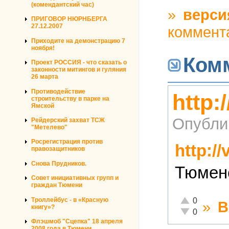
(комендантский час)
»
верси
ПРИГОВОР НЮРНБЕРГА
27.12.2007
коммент
Приходите на демонстрацию 7
ноября!
Ком
Проект РОССИЯ - что сказать о
законности митингов и гуляния
26 марта
Противодействие
http:
строительству в парке на
Ямской
Опубли
Рейдерский захват ТСЖ
"Метелево"
Росрегистрация против
http:/
правозащитников
Снова Прудников.
Тюмен
Совет инициативных групп и
граждан Тюмени
Отлично!
Троллейбус - в «Красную
0
»
В
книгу»?
Неадекватно!
0
Флэшмоб "Сцепка" 18 апреля
2008 года в Тюмени