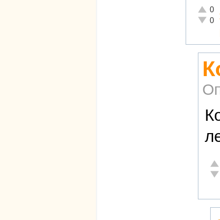
Отличн
0
Неадек
0
К
Оп
К
л
От
Не