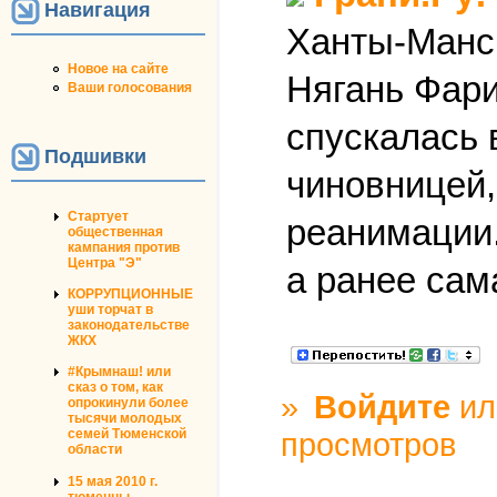
Навигация
Ханты-Манси
Новое на сайте
Нягань Фари
Ваши голосования
спускалась 
Подшивки
чиновницей,
Стартует
реанимации.
общественная
кампания против
Центра "Э"
а ранее са
КОРРУПЦИОННЫЕ
уши торчат в
законодательстве
ЖКХ
#Крымнаш! или
сказ о том, как
»
Войдите
и
опрокинули более
тысячи молодых
просмотров
семей Тюменской
области
15 мая 2010 г.
тюменцы