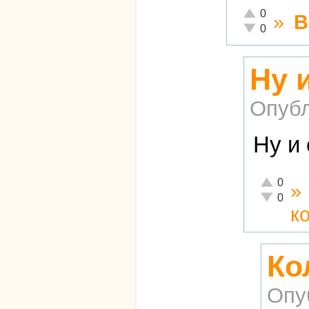
Отлично!
0
»
В
Неадекватно!
0
Ну 
Опубл
Ну и
Отлично!
0
»
Неадекват
0
к
Ко
Опу