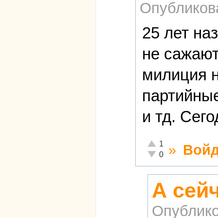
Опубликов
25 лет на
не сажают
милиция н
партийные
и тд. Сег
Отлично!
1
»
Войд
Неадекватно!
0
А сейч
Опублико