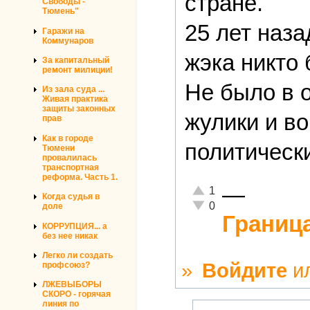
стране.
Свободы -
Тюмень"
25 лет наза
Гаражи на
Коммунаров
жэка никто 
За капитальный
ремонт милиции!
Не было в 
Из зала суда ...
Живая практика
защиты законных
жулики и в
прав
Как в городе
политическ
Тюмени
провалилась
транспортная
реформа. Часть 1.
—
Отлично!
1
Когда судья в
Неадекватно!
0
доле
Граница
КОРРУПЦИЯ... а
без нее никак
Легко ли создать
»
Войдите
и
профсоюз?
ЛЖЕВЫБОРЫ
СКОРО - горячая
линия по