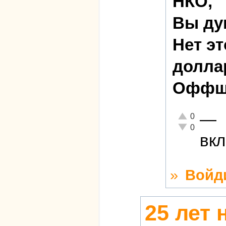
НКО,
Вы ду
Нет э
долла
Оффш
—
Отлично!
0
Неадекватно!
0
вкл
»
Войд
25 лет 