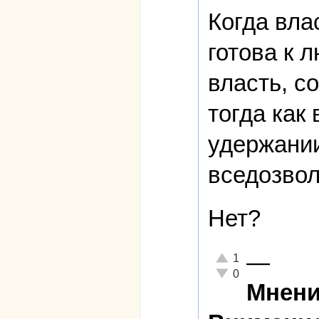
Когда вла
готова к 
власть, с
тогда как
удержании
вседозвол
Нет?
—
Отлично!
1
Неадекватно!
0
Мнени