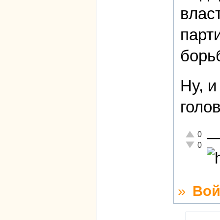
власт
парт
борь
Ну, и
голо
Отлично!
0
Неадекват
0
»
Вой