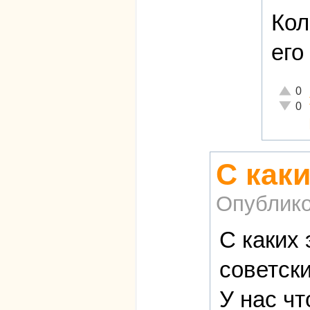
Кол
его
Отличн
0
Неадек
0
С как
Опублико
С каких
советск
У нас чт