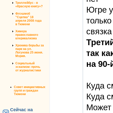
Троллейбус - в
«Красную книгу»?
Югре у
Флэшмоб
"Сцепка" 18
только
апреля 2008 года
в Тюмени
связка
Химера
православного
клерикализма
Третий
Хроника борьбы за
парк на ул.
так к
Логунова 25 июня.
Мэрия.
на 90
Социальный
эскапизм: прочь
от журналистики
Куда с
Совет инициативных
групп и граждан
Куда с
Тюмени
Может 
Сейчас на