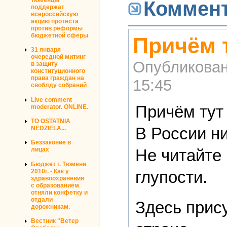
Коммен
поддержат
всероссийскую
акцию протеста
против реформы
бюджетной сферы
Причём 
31 января
очередной митинг
Опубликова
в защиту
конституционного
права граждан на
15:45
своблду собраний
Live comment
Причём тут
moderator. ONLINE.
TO OSTATNIA
В России ни
NEDZIELA...
Беззаконие в
Не читайте 
лицах
Бюджет г. Тюмени
глупости.
2010г. - Как у
здравоохранения
с образованием
отняли конфетку и
отдали
Здесь прису
дорожникам.
Вестник "Ветер