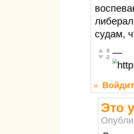
воспева
либерал
судам, ч
—
Отлично!
0
Неадекватно!
-2
»
Войдит
Это у
Опубли