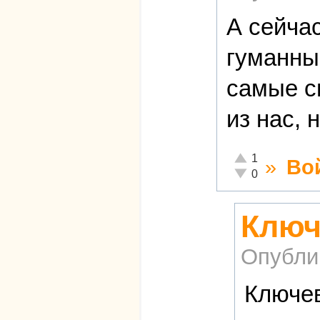
А сейчас
гуманны
самые с
из нас, 
Отлично!
1
»
Во
Неадекватно!
0
Ключ
Опубли
Ключев