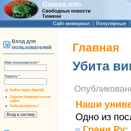
Golosa.info
Свободные новости
Тюмени
Дополнительное меню
Сайт-мемориал
Популярные
Вход для
Вы здесь
Главная
пользователей
Убита ви
Имя пользователя
*
Пароль
*
Опубликова
Войти через OpenID
Зарегистрироваться на
сайте
Наши унив
Забыли пароль?
Одно из пос
Грани.Ру: