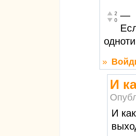
—
Отлично!
2
Неадекватно!
0
Есл
одноти
»
Войд
И к
Опубл
И ка
выхо