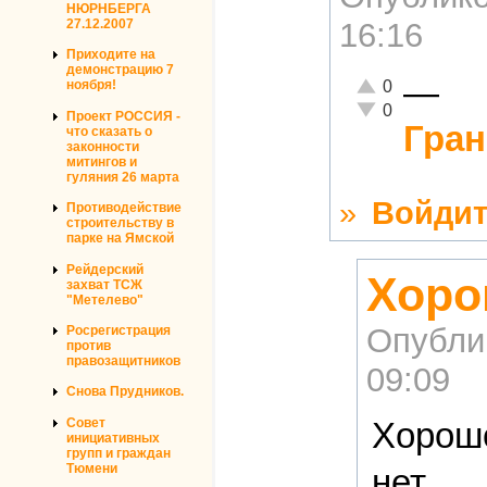
НЮРНБЕРГА
27.12.2007
16:16
Приходите на
демонстрацию 7
—
Отлично!
0
ноября!
Неадекватно!
0
Проект РОССИЯ -
Гран
что сказать о
законности
митингов и
гуляния 26 марта
»
Войдит
Противодействие
строительству в
парке на Ямской
Рейдерский
Хоро
захват ТСЖ
"Метелево"
Опубли
Росрегистрация
против
правозащитников
09:09
Снова Прудников.
Совет
Хорошо
инициативных
групп и граждан
Тюмени
нет