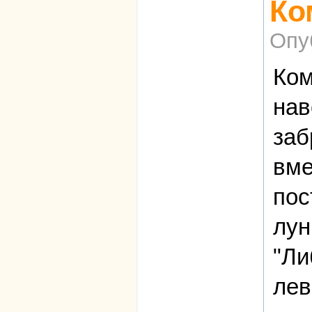
Ко
Опу
Ком
нав
заб
вме
пос
лун
"Ли
лев