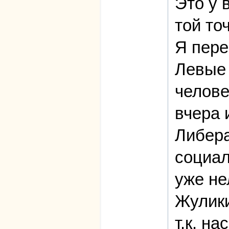
Это у 
той то
Я пере
Левые 
челове
вчера 
Либера
социал
уже не
Жулики
т.к. н