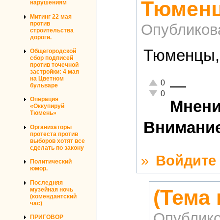
Тюменцы
нарушениям
Митинг 22 мая
против
Опубликов
строительства
дороги.
Тюменцы, 
Общегородской
сбор подписей
против точечной
застройки: 4 мая
на Цветном
—
Отлично!
0
бульваре
Неадекватно!
0
Операция
Мнени
«Оккупируй
Тюмень»
Внимание
Организаторы
протеста против
выборов хотят все
сделать по закону
»
Войдите
Политический
юмор.
Последняя
(Тема 
музейная ночь
(комендантский
час)
Опублико
ПРИГОВОР