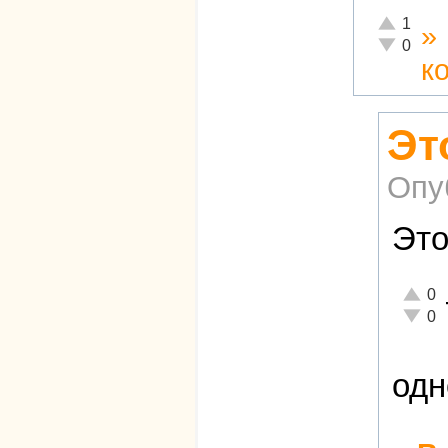
Отлично!
1
»
Неадекват
0
к
Эт
Опу
Это
Отличн
0
Неадек
0
одн