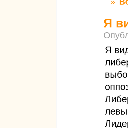
»
В
Я в
Опубл
Я ви
либе
выбор
оппоз
Либер
левы
Лиде