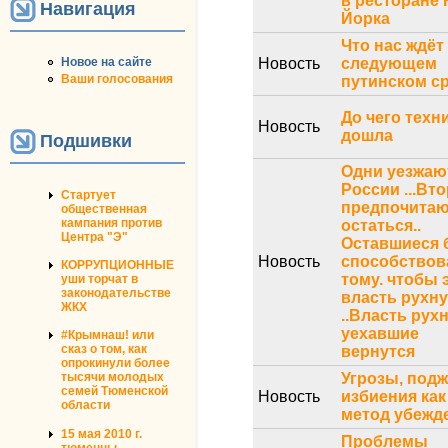
в ресторане
Навигация
Йорка
Что нас ждёт
Новость
следующем
Новое на сайте
Ваши голосования
путинском с
До чего техн
Новость
дошла
Подшивки
Одни уезжаю
России ...Вт
Стартует
предпочита
общественная
кампания против
остаться..
Центра "Э"
Оставшиеся 
Новость
способствов
КОРРУПЦИОННЫЕ
тому. чтобы 
уши торчат в
законодательстве
власть рухн
ЖКХ
..Власть рухн
уехавшие
#Крымнаш! или
сказ о том, как
вернутся
опрокинули более
Угрозы, подж
тысячи молодых
семей Тюменской
Новость
избиения как
области
метод убежде
15 мая 2010 г.
Проблемы
тюменцы