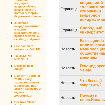
социальной
поддержат
всероссийскую
толерантнос
Страница
акцию протеста
отношении
против реформы
гендерной
бюджетной сферы
ненормативн
31 января
очередной митинг
Свободный
в защиту
Страница
университет
конституционного
права граждан на
своблду собраний
False agenda
политически
Live comment
Новость
манипуляци
moderator. ONLINE.
общественн
TO OSTATNIA
мнением
NEDZIELA...
Геноцид русс
Беззаконие в
Новость
лицах
Чечне
Бюджет г. Тюмени
2010г. - Как у
Что бы ещё
здравоохранения
Новость
запретить?
с образованием
отняли конфетку и
отдали
Почему я
дорожникам.
Новость
верю,Наваль
Вестник "Ветер