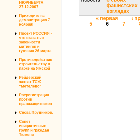
НЮРНБЕРГА
фашистских
27.12.2007
взглядах
Приходите на
Страницы
« первая
‹ 
демонстрацию 7
5
6
7
ноября!
Проект РОССИЯ -
что сказать о
законности
митингов и
гуляния 26 марта
Противодействие
строительству в
парке на Ямской
Рейдерский
захват ТСЖ
"Метелево"
Росрегистрация
против
правозащитников
Снова Прудников.
Совет
инициативных
групп и граждан
Тюмени