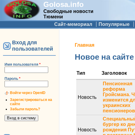
Golosa.info
Свободные новости
Тюмени
Дополнительное меню
Сайт-мемориал
Популярные
Вход для
Вы здесь
Главная
пользователей
Новое на сайте
Имя пользователя
*
Тип
Заголовок
Пароль
*
Пенсионная
реформа
Войти через OpenID
Гройсмана. Ч
Новость
изменится д
Зарегистрироваться на
сайте
украинских
Забыли пароль?
пенсионеро
Специальны
бургер ко дн
Новость
рождения Пу