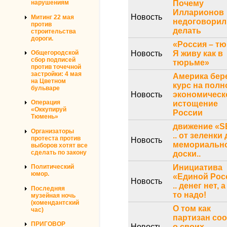
Почему
нарушениям
Илларионов
Новость
Митинг 22 мая
недоговорил
против
делать
строительства
дороги.
«Россия – тю
Новость
Я живу как в
Общегородской
сбор подписей
тюрьме»
против точечной
застройки: 4 мая
Америка бер
на Цветном
курс на полн
бульваре
Новость
экономическ
Операция
истощение
«Оккупируй
России
Тюмень»
движение «
Организаторы
.. от зеленки 
протеста против
Новость
мемориальн
выборов хотят все
сделать по закону
доски..
Инициатива
Политический
юмор.
«Единой Рос
Новость
.. денег нет, 
Последняя
то надо!
музейная ночь
(комендантский
О том как
час)
партизан со
ПРИГОВОР
Новость
о своих