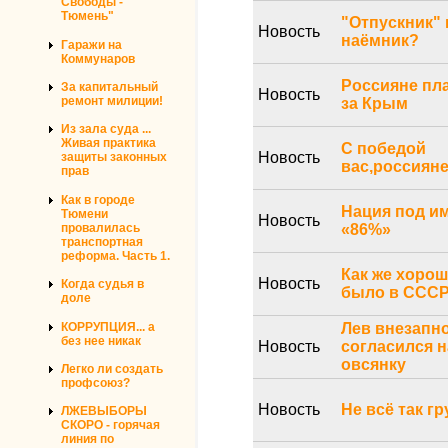
Свободы -
Тюмень"
"Отпускник" 
Новость
наёмник?
Гаражи на
Коммунаров
Россияне пл
За капитальный
Новость
ремонт милиции!
за Крым
Из зала суда ...
Живая практика
С победой
Новость
защиты законных
вас,россияне
прав
Как в городе
Нация под и
Тюмени
Новость
провалилась
«86%»
транспортная
реформа. Часть 1.
Как же хоро
Новость
Когда судья в
было в ССС
доле
КОРРУПЦИЯ... а
Лев внезапн
без нее никак
Новость
согласился н
овсянку
Легко ли создать
профсоюз?
Новость
Не всё так г
ЛЖЕВЫБОРЫ
СКОРО - горячая
линия по