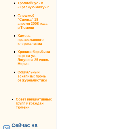
Троллейбус - в
«Красную книгу»?
Флэшмоб
"Сцепка" 18
апреля 2008 года
в Тюмени
Химера
православного
клерикализма
Хроника борьбы за
парк на ул.
Логунова 25 июня.
Мэрия.
Социальный
эскапизм: прочь
от журналистики
Совет инициативных
групп и граждан
Тюмени
Сейчас на