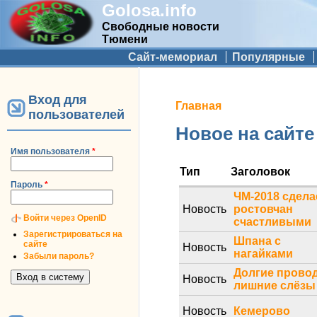
Golosa.info
Свободные новости
Тюмени
Дополнительное меню
Сайт-мемориал
Популярные
Вход для
Вы здесь
Главная
пользователей
Новое на сайте
Имя пользователя
*
Тип
Заголовок
Пароль
*
ЧМ-2018 сдела
Новость
ростовчан
Войти через OpenID
счастливыми
Зарегистрироваться на
Шпана с
сайте
Новость
нагайками
Забыли пароль?
Долгие прово
Новость
лишние слёзы
Новость
Кемерово