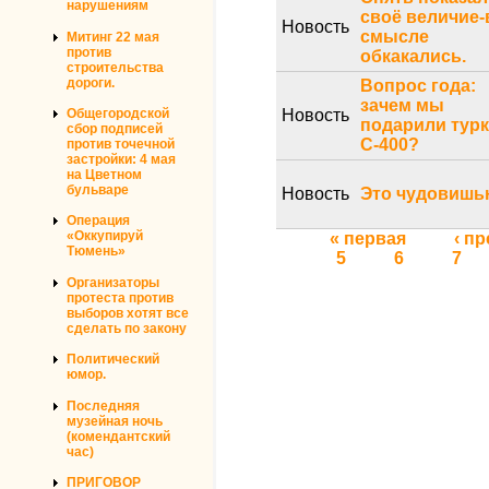
нарушениям
своё величие-
Новость
смысле
Митинг 22 мая
против
обкакались.
строительства
дороги.
Вопрос года:
зачем мы
Новость
Общегородской
подарили тур
сбор подписей
С-400?
против точечной
застройки: 4 мая
на Цветном
бульваре
Новость
Это чудовишь
Операция
«Оккупируй
Страницы
« первая
‹ п
Тюмень»
5
6
7
Организаторы
протеста против
выборов хотят все
сделать по закону
Политический
юмор.
Последняя
музейная ночь
(комендантский
час)
ПРИГОВОР