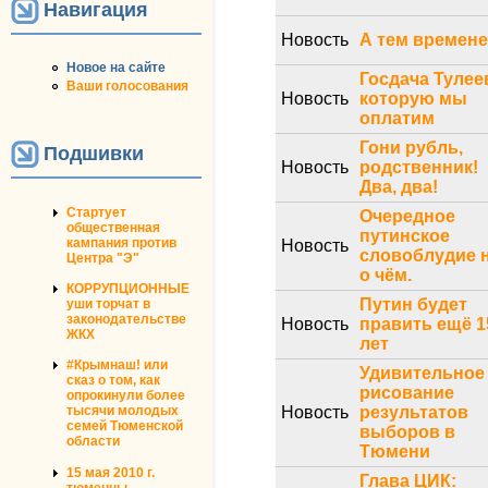
Навигация
Новость
А тем времен
Новое на сайте
Госдача Тулее
Ваши голосования
Новость
которую мы
оплатим
Гони рубль,
Подшивки
Новость
родственник!
Два, два!
Стартует
Очередное
общественная
путинское
кампания против
Новость
словоблудие 
Центра "Э"
о чём.
КОРРУПЦИОННЫЕ
Путин будет
уши торчат в
законодательстве
Новость
править ещё 1
ЖКХ
лет
#Крымнаш! или
Удивительное
сказ о том, как
рисование
опрокинули более
Новость
результатов
тысячи молодых
семей Тюменской
выборов в
области
Тюмени
15 мая 2010 г.
Глава ЦИК:
тюменцы