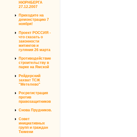
НЮРНБЕРГА
27.12.2007
Приходите на
демонстрацию 7
ноября!
Проект РОССИЯ -
что сказать о
законности
митингов и
гуляния 26 марта
Противодействие
строительству в
парке на Ямской
Рейдерский
захват ТСЖ
"Метелево"
Росрегистрация
против
правозащитников
Снова Прудников.
Совет
инициативных
групп и граждан
Тюмени