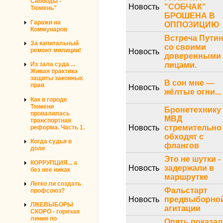
Свободы -
Новость
"СОБЧАК"
Тюмень"
БРОШЕНА В
Гаражи на
ОППОЗИЦИЮ
Коммунаров
Встреча Пути
За капитальный
со своими
ремонт милиции!
Новость
доверенными
лицами.
Из зала суда ...
Живая практика
защиты законных
В сон мне —
прав
Новость
жёлтые огни...
Как в городе
Тюмени
Бронетехнику
провалилась
МВД
транспортная
Новость
стремительно
реформа. Часть 1.
обходят с
Когда судья в
флангов
доле
Это не шутки -
КОРРУПЦИЯ... а
Новость
задержали в
без нее никак
маршрутке
Легко ли создать
Фальстарт
профсоюз?
Новость
предвыборно
ЛЖЕВЫБОРЫ
агитации
СКОРО - горячая
линия по
Опять показал