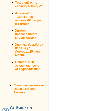
Троллейбус - в
«Красную книгу»?
Флэшмоб
"Сцепка" 18
апреля 2008 года
в Тюмени
Химера
православного
клерикализма
Хроника борьбы за
парк на ул.
Логунова 25 июня.
Мэрия.
Социальный
эскапизм: прочь
от журналистики
Совет инициативных
групп и граждан
Тюмени
Сейчас на