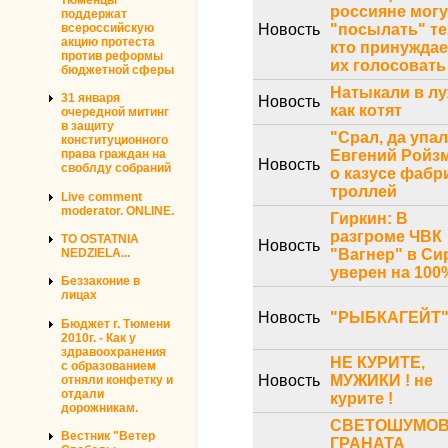
россияне могу
поддержат
всероссийскую
Новость
"посылать" те
акцию протеста
кто принуждае
против реформы
их голосовать
бюджетной сферы
Натыкали в лу
31 января
Новость
как котят
очередной митинг
в защиту
"Срал, да упал
конституционного
Евгений Ройз
права граждан на
Новость
своблду собраний
о казусе фабр
троллей
Live comment
moderator. ONLINE.
Гиркин: В
разгроме ЧВК
TO OSTATNIA
Новость
"Вагнер" в Си
NEDZIELA...
уверен на 100
Беззаконие в
лицах
Новость
"РЫБКАГЕЙТ
Бюджет г. Тюмени
2010г. - Как у
здравоохранения
НЕ КУРИТЕ,
с образованием
Новость
МУЖИКИ ! не
отняли конфетку и
отдали
курите !
дорожникам.
СВЕТОШУМО
Вестник "Ветер
ГРАНАТА