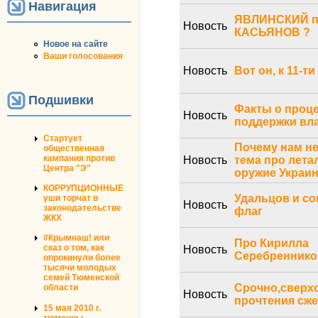
Навигация
ЯВЛИНСКИЙ п
Новость
КАСЬЯНОВ ?
Новое на сайте
Ваши голосования
Новость
Вот он, к 11-ти
Подшивки
Факты о проц
Новость
поддержки вл
Стартует
Почему нам не
общественная
кампания против
Новость
тема про лета
Центра "Э"
оружие Украи
КОРРУПЦИОННЫЕ
Удальцов и со
уши торчат в
Новость
законодательстве
флаг
ЖКХ
#Крымнаш! или
Про Кирилла
сказ о том, как
Новость
Серебреннико
опрокинули более
тысячи молодых
семей Тюменской
Срочно,сверхс
области
Новость
прочтения сже
15 мая 2010 г.
тюменцы