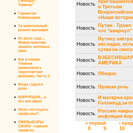
Свободы -
приглашаются
Новость
Тюмень"
в Третьем
Всероссийско
Гаражи на
«Наши истори
Коммунаров
Путин - Трамп 
За капитальный
Новость
ремонт милиции!
что "ввернул"
Путину завтра
Из зала суда ...
Живая практика
Новость
несладко, есл
защиты законных
сутки не скисне
прав
ВЗБЕСИВША
Как в городе
Новость
АМЕРИКА
Тюмени
провалилась
транспортная
Новость
Обидно
реформа. Часть 1.
Когда судья в
Новость
Прямая речь
доле
КОРРУПЦИЯ... а
И матерно кр
Новость
без нее никак
Голливуд за п
Легко ли создать
Россию накры
Новость
профсоюз?
инфляция бо
ЛЖЕВЫБОРЫ
Страницы
« первая
‹ пр
СКОРО - горячая
8
9
10
линия по