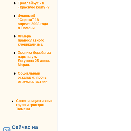
Троллейбус - в
«Красную книгу»?
Флэшмоб
"Сцепка" 18
апреля 2008 года
в Тюмени
Химера
православного
клерикализма
Хроника борьбы за
парк на ул.
Логунова 25 июня.
Мэрия.
Социальный
эскапизм: прочь
от журналистики
Совет инициативных
групп и граждан
Тюмени
Сейчас на