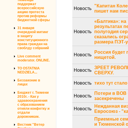
поддержат
"Капитан Кол
всероссийскую
Новость
пишет нам пи
акцию протеста
против реформы
бюджетной сферы
«Балтика»: на
результатах п
31 января
Новость
полугодия се
очередной митинг
в защиту
сказались огр
конституционного
размера ПЭТ-
права граждан на
своблду собраний
Россия будет 
Новость
Live comment
нищетой.
moderator. ONLINE.
ЗРЕЕТ РЕВО
TO OSTATNIA
Новость
СВЕРХУ.
NEDZIELA...
Беззаконие в
Новость
тихо тут стало
лицах
Бюджет г. Тюмени
Потери в ВОВ
Новость
2010г. - Как у
засекречены
здравоохранения
с образованием
Нежданная виз
Новость
отняли конфетку и
Евросоюз - "ка
отдали
дорожникам.
Приемные се
и Тюменской 
Вестник "Ветер