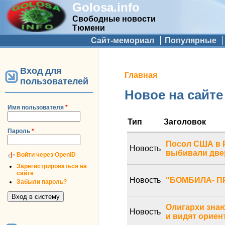
Golosa.info
Свободные новости
Тюмени
Дополнительное меню
Сайт-мемориал
Популярные
Вход для
Вы здесь
Главная
пользователей
Новое на сайте
Имя пользователя
*
Тип
Заголовок
Пароль
*
Посол США в 
Новость
выбивали две
Войти через OpenID
Зарегистрироваться на
сайте
Новость
"БОМБИЛА- П
Забыли пароль?
Олигархи знаю
Новость
и видят ориен