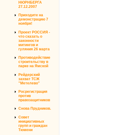
НЮРНБЕРГА
27.12.2007
Приходите на
демонстрацию 7
ноября!
Проект РОССИЯ -
что сказать о
законности
митингов и
гуляния 26 марта
Противодействие
строительству в
парке на Ямской
Рейдерский
захват ТСЖ
"Метелево"
Росрегистрация
против
правозащитников
Снова Прудников.
Совет
инициативных
групп и граждан
Тюмени