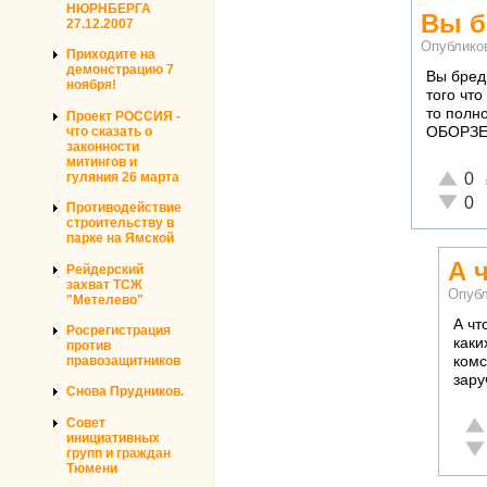
НЮРНБЕРГА
Вы б
27.12.2007
Опублико
Приходите на
демонстрацию 7
Вы бред
ноября!
того чт
то полн
Проект РОССИЯ -
что сказать о
ОБОРЗЕН
законности
митингов и
Отличн
гуляния 26 марта
0
Неадек
0
Противодействие
строительству в
парке на Ямской
А 
Рейдерский
захват ТСЖ
Опубл
"Метелево"
А чт
Росрегистрация
каки
против
комс
правозащитников
зару
Снова Прудников.
От
Совет
инициативных
Не
групп и граждан
Тюмени