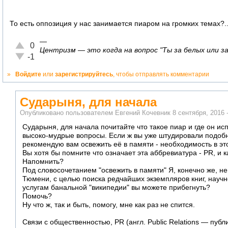
То есть оппозиция у нас занимается пиаром на громких темах?...
—
Отлично!
0
Центризм — это когда на вопрос "Ты за белых или за 
Неадекватно!
-1
»
Войдите
или
зарегистрируйтесь
, чтобы отправлять комментарии
Сударыня, для начала
Опубликовано пользователем
Евгений Кочевник
8 сентября, 2016 
Сударыня, для начала почитайте что такое пиар и где он исп
высоко-мудрые вопросы. Если ж вы уже штудировали подобн
рекомендую вам освежить её в памяти - необходимость в э
Вы хотя бы помните что означает эта аббревиатура - PR, и
Напомнить?
Под словосочетанием "освежить в памяти" Я, конечно же, не
Тюмени, с целью поиска редчайших экземпляров книг, научного
услугам банальной "википедии" вы можете прибегнуть?
Помочь?
Ну что ж, так и быть, помогу, мне как раз не спится.
Связи с общественностью, PR (англ. Public Relations — пуб