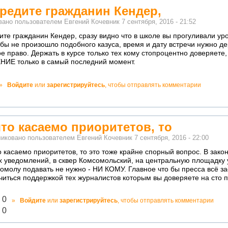
редите гражданин Кендер,
вано пользователем
Евгений Кочевник
7 сентября, 2016 - 21:52
ите гражданин Кендер, сразу видно что в школе вы прогуливали ур
о бы не произошло подобного казуса, время и дату встречи нужно д
ое право. Держать в курсе только тех кому стопроцентно доверяе
ИЕ только в самый последний момент.
о!
»
Войдите
или
зарегистрируйтесь
, чтобы отправлять комментарии
ватно!
что касаемо приоритетов, то
иковано пользователем
Евгений Кочевник
7 сентября, 2016 - 22:00
о касаемо приоритетов, то это тоже крайне спорный вопрос. В зако
х уведомлений, в сквер Комсомольский, на центральную площадку
омолу подавать не нужно - НИ КОМУ. Главное что бы пресса всё за
читься поддержкой тех журналистов которым вы доверяете на сто 
лично!
0
»
Войдите
или
зарегистрируйтесь
, чтобы отправлять комментарии
адекватно!
0