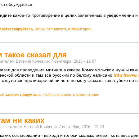
ка обсуждается.
видите какое-то противоречие в целях заявленных в уведомлении
арегистрируйтесь
, чтобы отправлять комментарии
м такое сказал для
ователем
Евгений Кочевник
7 сентября, 2016 - 12:07
сказал для проведения митинга в сквере Комсомольском нужны как
енской области и там всё русским по белому написано
http://www.
отсутствия противоречий ни чего не могу сказать, так глубоко не в
ли
зарегистрируйтесь
, чтобы отправлять комментарии
там ни каких
льзователем
Евгений Кочевник
7 сентября, 2016 - 12:23
каких согласований - выходи и голоси сколько влезет, хоть весь ден