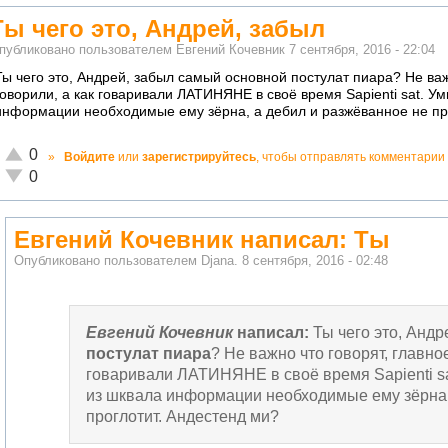
Ты чего это, Андрей, забыл
публиковано пользователем
Евгений Кочевник
7 сентября, 2016 - 22:04
Ты чего это, Андрей, забыл самый основной постулат пиара? Не важ
говорили, а как говаривали ЛАТИНЯНЕ в своё время Sapienti sat. У
информации необходимые ему зёрна, а дебил и разжёванное не пр
Отлично!
0
»
Войдите
или
зарегистрируйтесь
, чтобы отправлять комментарии
Неадекватно!
0
Евгений Кочевник написал: Ты
Опубликовано пользователем
Djana.
8 сентября, 2016 - 02:48
Евгений Кочевник
написал:
Ты чего это, Анд
постулат пиара
? Не важно что говорят, главное
говаривали ЛАТИНЯНЕ в своё время Sapienti sa
из шквала информации необходимые ему зёрна,
проглотит. Андестенд ми?