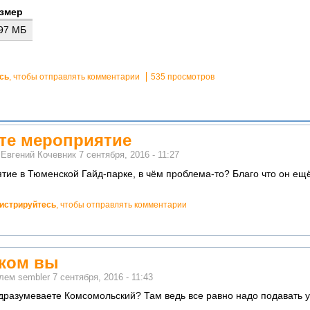
змер
.97 МБ
сь
, чтобы отправлять комментарии
535 просмотров
ите мероприятие
м
Евгений Кочевник
7 сентября, 2016 - 11:27
тие в Тюменской Гайд-парке, в чём проблема-то? Благо что он ещ
гистрируйтесь
, чтобы отправлять комментарии
рком вы
елем
sembler
7 сентября, 2016 - 11:43
дразумеваете Комсомольский? Там ведь все равно надо подавать 