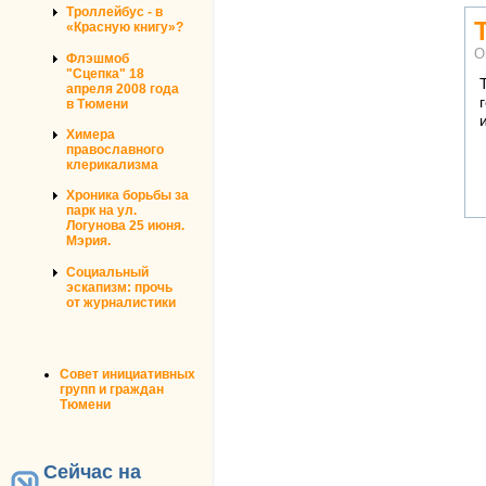
Троллейбус - в
«Красную книгу»?
О
Флэшмоб
"Сцепка" 18
апреля 2008 года
в Тюмени
Химера
православного
клерикализма
Хроника борьбы за
парк на ул.
Логунова 25 июня.
Мэрия.
Социальный
эскапизм: прочь
от журналистики
Совет инициативных
групп и граждан
Тюмени
Сейчас на