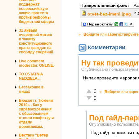
поддержат
Прикрепленный файл
Ра
всероссийскую
акцию протеста
4
otvet-bez-imeni.jpeg
против реформы
бюджетной сферы
31 января
»
Войдите
или
зарегистрируйте
очередной митинг
в защиту
конституционного
Комментарии
права граждан на
своблду собраний
Ну так провед
Live comment
moderator. ONLINE.
Опубликовано пользователе
TO OSTATNIA
Ну так проведите мероприя
NEDZIELA...
Беззаконие в
Отлично!
0
лицах
»
Войдите
или
заре
Неадекватно!
0
Бюджет г. Тюмени
2010г. - Как у
здравоохранения
с образованием
Под гайд-па
отняли конфетку и
отдали
Опубликовано пользоват
дорожникам.
Под гайд-парком вы по
Вестник "Ветер