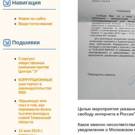
Навигация
Новое на сайте
Ваши голосования
Подшивки
Стартует
общественная
кампания против
Центра "Э"
КОРРУПЦИОННЫЕ
уши торчат в
законодательстве
ЖКХ
#Крымнаш! или
сказ о том, как
Целью мероприятия указанно
опрокинули более
тысячи молодых
свободу интернета в России”
семей Тюменской
области
Какое именно несоответстви
уведомлении о Московском м
15 мая 2010 г.
тюменцы