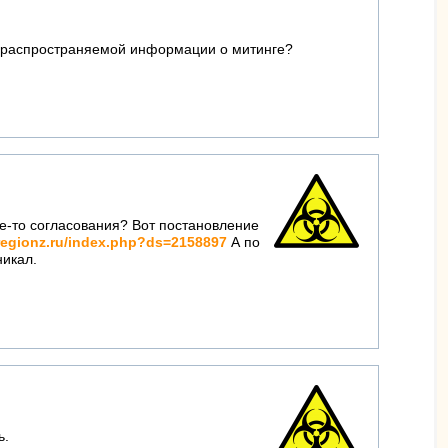
 и распространяемой информации о митинге?
ие-то согласования? Вот постановление
regionz.ru/index.php?ds=2158897
А по
никал.
ь.