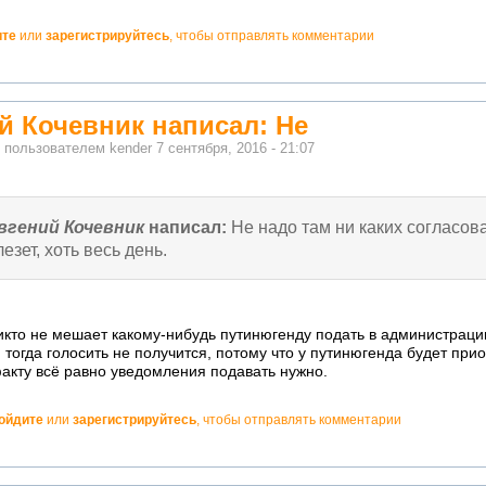
ите
или
зарегистрируйтесь
, чтобы отправлять комментарии
й Кочевник написал: Не
о пользователем
kender
7 сентября, 2016 - 21:07
вгений Кочевник
написал:
Не надо там ни каких согласов
лезет, хоть весь день.
икто не мешает какому-нибудь путинюгенду подать в администраци
И тогда голосить не получится, потому что у путинюгенда будет прио
факту всё равно уведомления подавать нужно.
ойдите
или
зарегистрируйтесь
, чтобы отправлять комментарии
но!