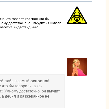
но что говорят, главное что бы
мному достаточно, он выудит из шквала
оглотит. Андестенд ми?
рей, забыл самый
основной
 что бы говорили, а как
t. Умному достаточно, он выудит
 а дебил и разжёванное не