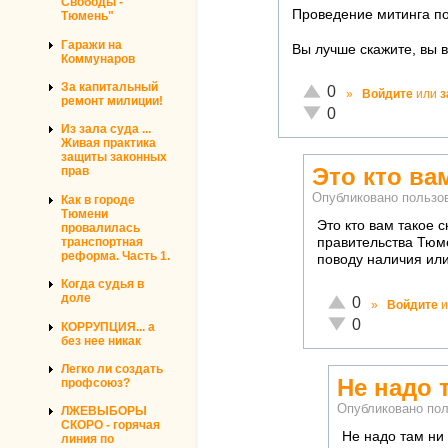
Свободы -
Проведение митинга по
Тюмень"
Гаражи на
Вы лучше скажите, вы 
Коммунаров
За капитальный
Отлично!
0
»
Войдите
или
з
ремонт милиции!
Неадекватно!
0
Из зала суда ...
Живая практика
защиты законных
Это кто ва
прав
Опубликовано польз
Как в городе
Тюмени
Это кто вам такое 
провалилась
транспортная
правительства Тюм
реформа. Часть 1.
поводу наличия или 
Когда судья в
доле
Отлично!
0
»
Войдите
и
Неадекватно!
0
КОРРУПЦИЯ... а
без нее никак
Легко ли создать
Не надо 
профсоюз?
Опубликовано по
ЛЖЕВЫБОРЫ
СКОРО - горячая
Не надо там ни 
линия по