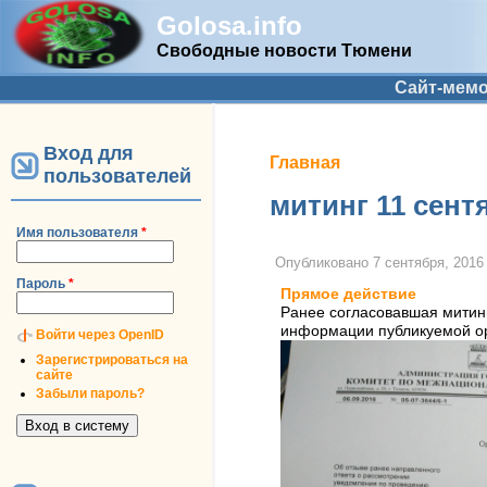
Golosa.info
Свободные новости Тюмени
Дополнительное меню
Сайт-мем
Вход для
Вы здесь
Главная
пользователей
митинг 11 сент
Имя пользователя
*
Опубликовано
7 сентября, 2016 
Пароль
*
Прямое действие
Ранее согласовавшая митинг
информации публикуемой ор
Войти через OpenID
Зарегистрироваться на
сайте
Забыли пароль?