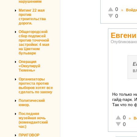
нарушениям
Отлично!
0
»
Войд
Митинг 22 мая
против
Неадекватно!
0
строительства
дороги.
Общегородской
Евгени
сбор подписей
против точечной
Опубликован
застройки: 4 мая
на Цветном
бульваре
Операция
Е
«Оккупируй
в
Тюмень»
Организаторы
протеста против
выборов хотят все
сделать по закону
Но только н
гайд-парк. 
Политический
Так что по 
юмор.
Последняя
Отлично!
0
музейная ночь
»
В
(комендантский
Неадекват
0
час)
ПРИГОВОР