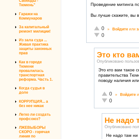
Свободы -
Проведение митинга по
Тюмень"
Гаражи на
Вы лучше скажите, вы 
Коммунаров
За капитальный
Отлично!
0
»
Войдите
или
з
ремонт милиции!
Неадекватно!
0
Из зала суда ...
Живая практика
защиты законных
Это кто ва
прав
Опубликовано польз
Как в городе
Тюмени
Это кто вам такое 
провалилась
транспортная
правительства Тюм
реформа. Часть 1.
поводу наличия или 
Когда судья в
доле
Отлично!
0
»
Войдите
и
Неадекватно!
0
КОРРУПЦИЯ... а
без нее никак
Легко ли создать
Не надо 
профсоюз?
Опубликовано по
ЛЖЕВЫБОРЫ
СКОРО - горячая
Не надо там ни 
линия по