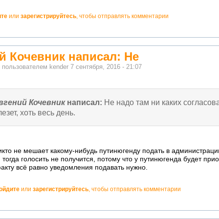
ите
или
зарегистрируйтесь
, чтобы отправлять комментарии
й Кочевник написал: Не
о пользователем
kender
7 сентября, 2016 - 21:07
вгений Кочевник
написал:
Не надо там ни каких согласов
лезет, хоть весь день.
икто не мешает какому-нибудь путинюгенду подать в администраци
И тогда голосить не получится, потому что у путинюгенда будет прио
факту всё равно уведомления подавать нужно.
ойдите
или
зарегистрируйтесь
, чтобы отправлять комментарии
но!