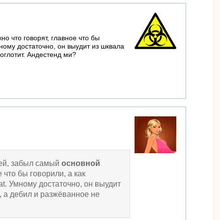
но что говорят, главное что бы
мному достаточно, он выудит из шквала
оглотит. Андестенд ми?
рей, забыл самый
основной
 что бы говорили, а как
t. Умному достаточно, он выудит
 а дебил и разжёванное не