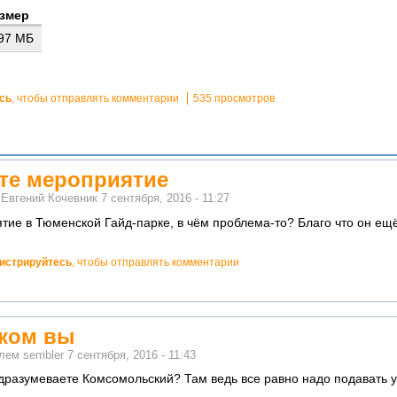
змер
.97 МБ
сь
, чтобы отправлять комментарии
535 просмотров
ите мероприятие
м
Евгений Кочевник
7 сентября, 2016 - 11:27
тие в Тюменской Гайд-парке, в чём проблема-то? Благо что он ещ
гистрируйтесь
, чтобы отправлять комментарии
рком вы
елем
sembler
7 сентября, 2016 - 11:43
дразумеваете Комсомольский? Там ведь все равно надо подавать 