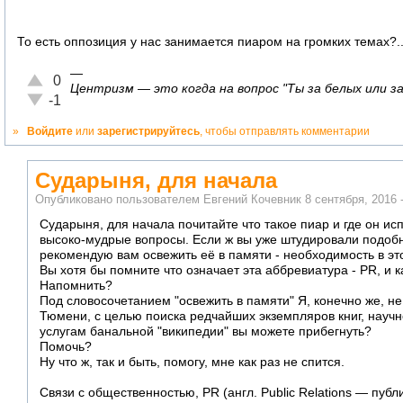
То есть оппозиция у нас занимается пиаром на громких темах?...
—
Отлично!
0
Центризм — это когда на вопрос "Ты за белых или за 
Неадекватно!
-1
»
Войдите
или
зарегистрируйтесь
, чтобы отправлять комментарии
Сударыня, для начала
Опубликовано пользователем
Евгений Кочевник
8 сентября, 2016 
Сударыня, для начала почитайте что такое пиар и где он исп
высоко-мудрые вопросы. Если ж вы уже штудировали подобн
рекомендую вам освежить её в памяти - необходимость в э
Вы хотя бы помните что означает эта аббревиатура - PR, и
Напомнить?
Под словосочетанием "освежить в памяти" Я, конечно же, не
Тюмени, с целью поиска редчайших экземпляров книг, научного
услугам банальной "википедии" вы можете прибегнуть?
Помочь?
Ну что ж, так и быть, помогу, мне как раз не спится.
Связи с общественностью, PR (англ. Public Relations — пуб