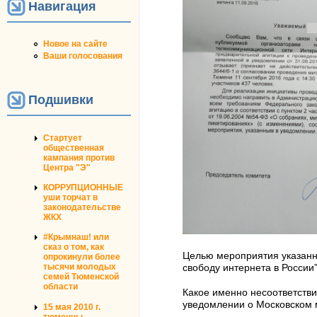
Навигация
Новое на сайте
Ваши голосования
Подшивки
Стартует
общественная
кампания против
Центра "Э"
КОРРУПЦИОННЫЕ
уши торчат в
законодательстве
ЖКХ
#Крымнаш! или
сказ о том, как
Целью мероприятия указанно
опрокинули более
тысячи молодых
свободу интернета в России”
семей Тюменской
области
Какое именно несоответстви
уведомлении о Московском м
15 мая 2010 г.
тюменцы