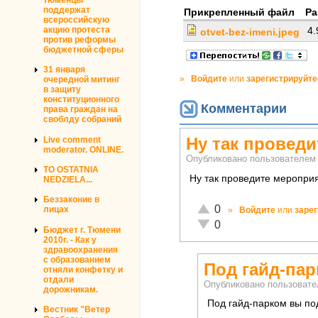
поддержат
Прикрепленный файл
Ра
всероссийскую
акцию протеста
4
otvet-bez-imeni.jpeg
против реформы
бюджетной сферы
31 января
»
Войдите
или
зарегистрируйте
очередной митинг
в защиту
конституционного
Комментарии
права граждан на
своблду собраний
Ну так провед
Live comment
moderator. ONLINE.
Опубликовано пользователе
TO OSTATNIA
Ну так проведите мероприя
NEDZIELA...
Беззаконие в
Отлично!
0
лицах
»
Войдите
или
заре
Неадекватно!
0
Бюджет г. Тюмени
2010г. - Как у
здравоохранения
с образованием
Под гайд-па
отняли конфетку и
отдали
Опубликовано пользоват
дорожникам.
Под гайд-парком вы по
Вестник "Ветер