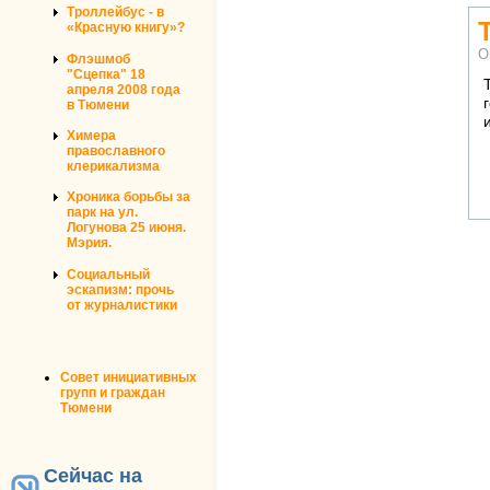
Троллейбус - в
«Красную книгу»?
О
Флэшмоб
"Сцепка" 18
апреля 2008 года
в Тюмени
Химера
православного
клерикализма
Хроника борьбы за
парк на ул.
Логунова 25 июня.
Мэрия.
Социальный
эскапизм: прочь
от журналистики
Совет инициативных
групп и граждан
Тюмени
Сейчас на