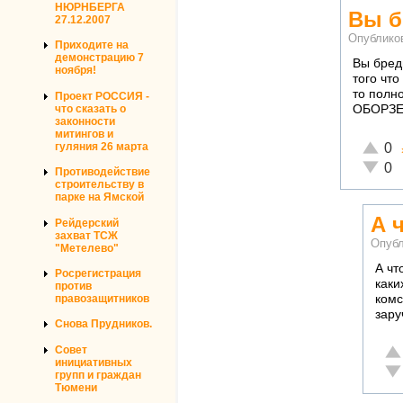
НЮРНБЕРГА
Вы б
27.12.2007
Опублико
Приходите на
демонстрацию 7
Вы бред
ноября!
того чт
то полн
Проект РОССИЯ -
что сказать о
ОБОРЗЕН
законности
митингов и
Отличн
гуляния 26 марта
0
Неадек
0
Противодействие
строительству в
парке на Ямской
А 
Рейдерский
захват ТСЖ
Опубл
"Метелево"
А чт
Росрегистрация
каки
против
комс
правозащитников
зару
Снова Прудников.
От
Совет
инициативных
Не
групп и граждан
Тюмени