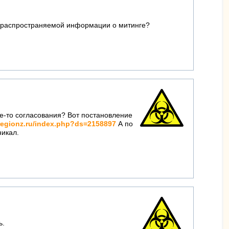
 и распространяемой информации о митинге?
ие-то согласования? Вот постановление
regionz.ru/index.php?ds=2158897
А по
никал.
ь.