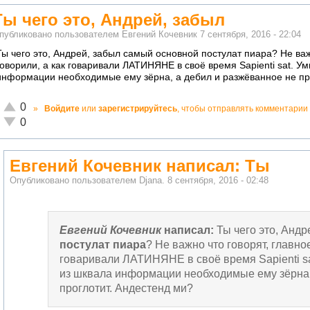
Ты чего это, Андрей, забыл
публиковано пользователем
Евгений Кочевник
7 сентября, 2016 - 22:04
Ты чего это, Андрей, забыл самый основной постулат пиара? Не важ
говорили, а как говаривали ЛАТИНЯНЕ в своё время Sapienti sat. У
информации необходимые ему зёрна, а дебил и разжёванное не пр
Отлично!
0
»
Войдите
или
зарегистрируйтесь
, чтобы отправлять комментарии
Неадекватно!
0
Евгений Кочевник написал: Ты
Опубликовано пользователем
Djana.
8 сентября, 2016 - 02:48
Евгений Кочевник
написал:
Ты чего это, Анд
постулат пиара
? Не важно что говорят, главное
говаривали ЛАТИНЯНЕ в своё время Sapienti sa
из шквала информации необходимые ему зёрна,
проглотит. Андестенд ми?