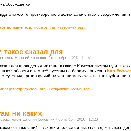
ка обсуждается.
видите какое-то противоречие в целях заявленных в уведомлении
арегистрируйтесь
, чтобы отправлять комментарии
м такое сказал для
ователем
Евгений Кочевник
7 сентября, 2016 - 12:07
сказал для проведения митинга в сквере Комсомольском нужны как
енской области и там всё русским по белому написано
http://www.
отсутствия противоречий ни чего не могу сказать, так глубоко не в
ли
зарегистрируйтесь
, чтобы отправлять комментарии
там ни каких
льзователем
Евгений Кочевник
7 сентября, 2016 - 12:23
каких согласований - выходи и голоси сколько влезет, хоть весь ден