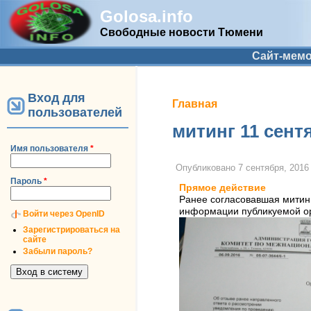
Golosa.info
Свободные новости Тюмени
Дополнительное меню
Сайт-мем
Вход для
Вы здесь
Главная
пользователей
митинг 11 сент
Имя пользователя
*
Опубликовано
7 сентября, 2016 
Пароль
*
Прямое действие
Ранее согласовавшая митинг
информации публикуемой ор
Войти через OpenID
Зарегистрироваться на
сайте
Забыли пароль?