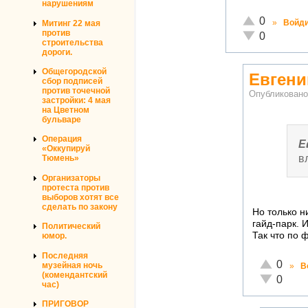
нарушениям
Отлично!
0
»
Войд
Митинг 22 мая
против
Неадекватно!
0
строительства
дороги.
Общегородской
Евгени
сбор подписей
против точечной
Опубликован
застройки: 4 мая
на Цветном
бульваре
Операция
Е
«Оккупируй
в
Тюмень»
Организаторы
протеста против
выборов хотят все
сделать по закону
Но только н
гайд-парк. 
Политический
Так что по 
юмор.
Последняя
Отлично!
0
музейная ночь
»
В
(комендантский
Неадекват
0
час)
ПРИГОВОР