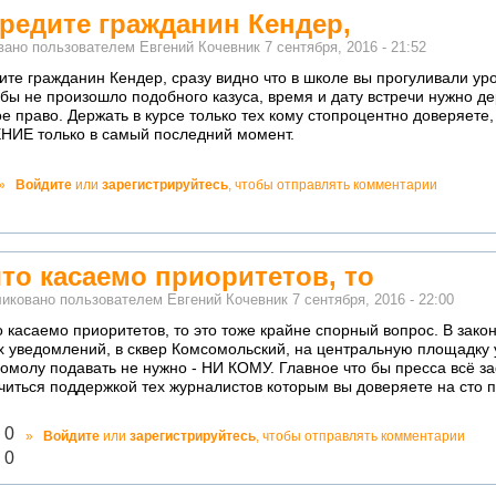
редите гражданин Кендер,
вано пользователем
Евгений Кочевник
7 сентября, 2016 - 21:52
ите гражданин Кендер, сразу видно что в школе вы прогуливали ур
о бы не произошло подобного казуса, время и дату встречи нужно д
ое право. Держать в курсе только тех кому стопроцентно доверяе
ИЕ только в самый последний момент.
о!
»
Войдите
или
зарегистрируйтесь
, чтобы отправлять комментарии
ватно!
что касаемо приоритетов, то
иковано пользователем
Евгений Кочевник
7 сентября, 2016 - 22:00
о касаемо приоритетов, то это тоже крайне спорный вопрос. В зако
х уведомлений, в сквер Комсомольский, на центральную площадку
омолу подавать не нужно - НИ КОМУ. Главное что бы пресса всё за
читься поддержкой тех журналистов которым вы доверяете на сто 
лично!
0
»
Войдите
или
зарегистрируйтесь
, чтобы отправлять комментарии
адекватно!
0