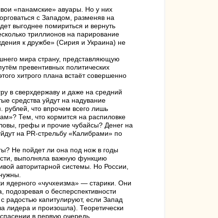
вои «панамские» авуары. Но у них
торговаться с Западом, разменяв на
удет выгоднее помириться и вернуть
есколько триллионов на парирование
дения к дружбе» (Сирия и Украина) не
шнего мира страну, представляющую
 путём превентивных политических
этого хитрого плана встаёт совершенно
гру в сверхдержаву и даже на средний
утые средства уйдут на надувание
 рублей, что впрочем всего лишь
ам»? Тем, что кормится на распиловке
аловы, грефы и прочие чубайсы? Денег на
 уйдут на PR-стрельбу «Калибрами» по
ты? Не пойдет ли она под нож в годы
ости, выполняла важную функцию
вой авторитарной системы. Но России,
нужны.
ки ядерного «чучхеизма» — старики. Они
а, подозревая о бесперспективности
 с радостью капитулируют, если Запад
а лидера и произошла). Теоретически
спасении в первую очередь.