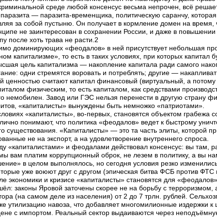
 криминальной среде любой консенсус весьма непрочен, всё решает
паразита — паразита-временщика, политическую саранчу, которая 
вляя за собой пустыню. Он получает в кормление домен на время, ч
нципе не заинтересован в сохранении России, и даже в повышении
у после хоть трава не расти.2
имо доминирующих «феодалов» в ней присутствует небольшая про
ом капитализме», то есть в таких условиях, при которых капитал 
ысшая цель капитализма — накопление капитала ради самого накопл
ание: одни стремятся воровать и потреблять; другие — накаплива
 ценностью считают капитал финансовый (виртуальный, а потому 
питалом физическим, то есть капиталом, как средствами производ
о немобилен. Завод или ГЭС нельзя перенести в другую страну фи
тов, «капиталисты» вынуждены быть немножко «патриотами».
словиях «капиталисты», во-первых, становятся объектом грабежа
лично понимают, что политика «феодалов» ведет к быстрому унич
го существования. «Капиталисты» — это та часть элиты, которой пр
ованные не на экспорт, а на удовлетворение внутреннего спроса.
ду «капиталистами» и феодалами действовал консенсус: вы там, ра
мы вам платим коррупционный оброк, не лезем в политику, а вы н
ение» в целом выполнялось, но сегодня условия резко изменилис
оторые уже воюют друг с другом (эпическая битва ФСБ против ФТС 
але экономики и кризисе «капиталисты» становятся для «феодалов
ёл: законы Яровой заточены скорее не на борьбу с терроризмом, а
ора (на самом деле из населения) от 2 до 7 трлн. рублей. Сельхо
аже утилизацию навоза, что добавляет многомилионные издержки к 
цене с импортом. Реальный сектор выдаиваются через неподъёмну