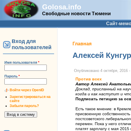
Golosa.info
Свободные новости Тюмени
Дополнительное меню
Сайт-мем
Вход для
Вы здесь
Главная
пользователей
Алексей Кунгур
Имя пользователя
*
Опубликовано
4 октября, 2016 -
Пароль
*
Против всех
Автор Алексей Анатолье
Доклад, присланный на нау
Войти через OpenID
когда и как наступит и что
Зарегистрироваться на
Подписать петицию за ос
сайте
Забыли пароль?
Есть такое мнение: в Кремл
присвоенную собственность 
постсоветского либеральног
перемен. Пока у него отлич
платят зарплату с мая 2015 г