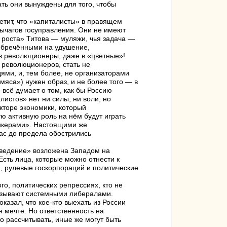
ть они вынуждены для того, чтобы
етит, что «капиталисты» в правящем
рычагов госуправления. Они не имеют
я роста» Титова — муляжи, чья задача —
 обречёнными на удушение,
в революционеры, даже в «цветные»!
 революционеров, стать не
ями, и, тем более, не организаторами
яса») нужен образ, и не более того — в
 всё думает о том, как бы Россию
листов» нет ни силы, ни воли, но
кторе экономики, который
ю активную роль на нём будут играть
пикерами». Настоящими же
с до предела обострились
оведение» возложена Западом на
Есть лица, которые можно отнести к
и, рулевые госкорпораций и политические
го, политических репрессиях, кто не
называют системными либералами.
казал, что кое-кто выехать из России
 мечте. Но ответственность на
о рассчитывать, иные же могут быть