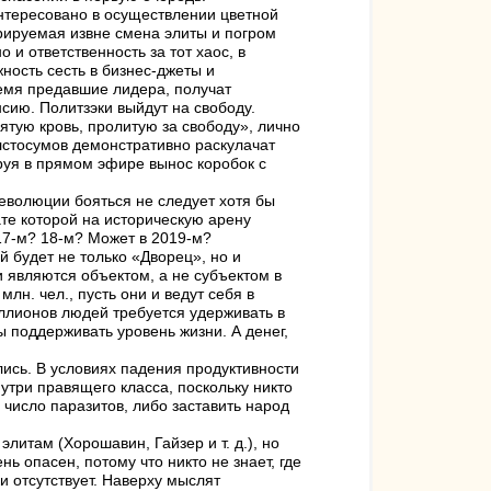
интересовано в осуществлении цветной
рируемая извне смена элиты и погром
и ответственность за тот хаос, в
ность сесть в бизнес-джеты и
ремя предавшие лидера, получат
сию. Политзэки выйдут на свободу.
ятую кровь, пролитую за свободу», лично
лстосумов демонстративно раскулачат
руя в прямом эфире вынос коробок с
еволюции бояться не следует хотя бы
те которой на историческую арену
 17-м? 18-м? Может в 2019-м?
 будет не только «Дворец», но и
 являются объектом, а не субъектом в
лн. чел., пусть они и ведут себя в
ллионов людей требуется удерживать в
ы поддерживать уровень жизни. А денег,
ались. В условиях падения продуктивности
утри правящего класса, поскольку никто
 число паразитов, либо заставить народ
литам (Хорошавин, Гайзер и т. д.), но
 опасен, потому что никто не знает, где
и отсутствует. Наверху мыслят