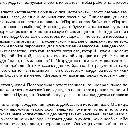
х средств и вынуждены брать их взаймы, чтобы работать, а работа
 власти несовместим с жизнью для части элиты. Кто-то резонно зам
ньшинство, да ещё и меньшинство пассивное. Они отодвинуты от 
их рычагов давления на власть. («Партия дела» Бабкина и «Парти
 голосов на выборах). Наконец, даже будучи загнанными в угол и
верхосторожность и политическую беспомощность. Не годятся они 
и не надо бороться с режимом, их задача — не быть, а изображать
кими «спикерами». На украинском майдане спикерами, но не вожд
бок и прочие персонажи. Для мобилизации массовки (майданного «м
ьно ответственного капиталиста-патриота, который ночами не спит,
ободной, богатой, высокотехнологичной и процветающей. У «капита
удо-бедно, но миллионов 10–15 трудятся в том самом реальном се
 не добили. Вот и массовка для «майдана». Но, разумеется, саму
й белоленточный планктон — он с восторгом пойдёт за новыми «с
 будут стать именно «феодалы»-паразиты, между которыми сейча
 страну-изгой. Персональная ответственность за «неправильное п
а же и экономическая) верхушку, но не на всех в равной степени. 
о лично Путин, его ближайшие друзья — олигархи, друзья силовик
ветился в присоединении Крыма, донбасской истории, деле Магницко
оимперско-милитаристской» внешней политики, то есть те, кого 
 элита была коллективно и демонстративно наказана, Запад чётко по
ро вывезенные миллиарды рекомендовано думать, как о несбывшейся
жена не солидарная, а персональная! Одним (списанным) не на чт