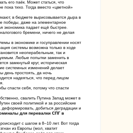
ть его паёк. Может статься, что
е пока тихо. Тогда вместо «цветной»
кают, в бюджете вырисовывается дыра в
ие победы, даже на элементарное
ая экономика падает ещё быстрее.
налогового бремени, ничего не делая
блемы в экономике и госуправлении носят
ция системы возможна только в ходе
тановится неоперабельным, так и
руемым. Любые попытки заменить в
тся замкнутый круг, историческая
ие системных изменений делает
 день простоять, да ночь
ходится надеяться, что перед лицом
я.
обы спасти себя, потому что спасти
ственно, свалить Путина Запад может в
утин своей политикой и за российские
, деформировать, добиться деградации и
ерминалы для перевалки СПГ в
оисходит с шагом в 8–10 лет. Вот тогда
гнан из Европы (мол, хватит