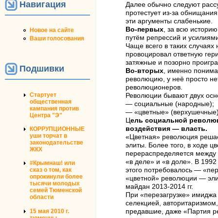
Навигация
Далее обычно следуют рассу
протестует из-за обнищания 
эти аргументы слабенькие.
Во-первых
, за всю истори
Новое на сайте
путём репрессий и усилиям
Ваши голосования
Чаще всего в таких случаях
провоцировал ответную гер
затяжные и позорно проигр
Подшивки
Во-вторых
, именно понима
революцию, у неё просто не
революционеров.
Стартует
Революции бывают двух осн
общественная
— социальные (народные);
кампания против
— «цветные» (верхушечные)
Центра "Э"
Ц
ель социальной револю
воздействия — власть.
КОРРУПЦИОННЫЕ
уши торчат в
«Цветная» революция реша
законодательстве
элиты. Более того, в ходе 
ЖКХ
перераспределяется между 
«в деле» и «в доле». В 1992
#Крымнаш! или
сказ о том, как
этого потребовалось — «пер
опрокинули более
«цветной» революции — эли
тысячи молодых
майдан 2013-2014 гг.
семей Тюменской
При «перезагрузке» имиджа
области
селекцией, авторитаризмом,
15 мая 2010 г.
предавшие, даже «Партия ре
тюменцы