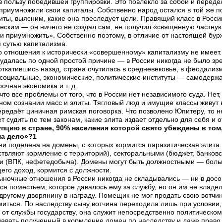
 пользу победившей группировки. Это повлекло за собой и переде
 приумножили свои капиталы. Собственно народ остался в той же п
ты, выясним, какие она преследует цели. Правящий класс в Росси
ским — он ничего не создал сам, не получил «священную частную 
 и приумножить». Собственно поэтому, в отличие от настоящей бур
я сутью капитализма.
 отношения к исторически «совершенному» капитализму не имеет.
е удалась по одной простой причине — в России никогда не было зр
 откатившись назад, страна очутилась в средневековье, в феодали
 социальные, экономические, политические институты — самодержа
очная экономика и т. д.
то все проблемы от того, что в России нет независимого суда. Нет,
ном сознании масс и элиты. Тягловый люд и имущие классы живут
ередаёт циничная римская поговорка. Что позволено Юпитеру, то не
ет судить по тем законам, какие элита издает отдельно для себя и
пцию в стране, 90% населения которой свято убеждены в том, 
ма дело»?1
ни поделена на домены, с которых кормится паразитическая элита
ствляют кормление с территорий), секторальными (бюджет, банков
и (ВПК, нефетедобыча). Домены могут быть должностными — боль
его доход, кормится с должности.
ыночные отношения в России никогда не складывались — ни в досов
я поместьем, которое давалось ему за службу, но он им не владел.
другому дворянину в награду. Помещик не мог продать свою вотчин
иться. По наследству сыну вотчина переходила лишь при условии, 
от службы государству, она служит непосредственно политическому
давать полученный в кормление домен по наследству и даже право