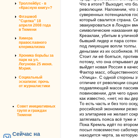
Троллейбус - в
Что в итоге? Выходит, что 
«Красную книгу»?
революции. Напомним, что э
суверенных потенциалов госу
Флэшмоб
который свалится страна. С
"Сцепка" 18
эвакуироваться в Лондон вм
апреля 2008 года
в Тюмени
символические наказания вр
Креаклам, убитым в уличной
Химера
бывший лидер и пара сотен 
православного
под ликующие вопли толпы. 
клерикализма
деньгами из их особняков. 
Хроника борьбы за
Стоит ли её бояться, проти
парк на ул.
потому, что она открывает 
Логунова 25 июня.
выйдет новая Россия в качес
Мэрия.
Фактор масс, общественного
Социальный
«Улица». С одной стороны э
эскапизм: прочь
отличие от революции социал
от журналистики
подавляющей массе пассивно
повиновении, для чего одни
как известно, «нет, но вы де
То есть часть и без того ос
Совет инициативных
российской экономики резко
групп и граждан
из элитариев не желает сок
Тюмени
затягивать пояса всё туже и
Пока Кремль идёт по второму
посыл повсеместно саботиру
Сейчас на
находится черта, за которую