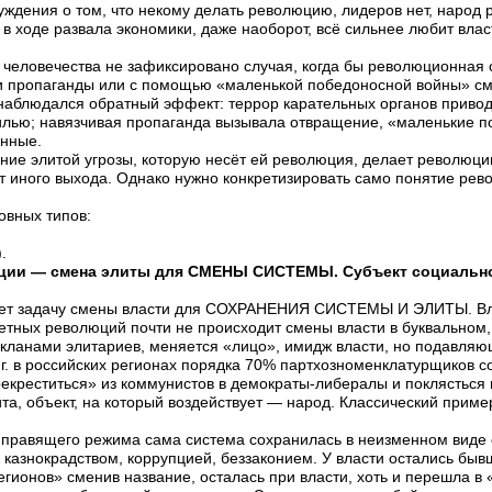
ждения о том, что некому делать революцию, лидеров нет, народ 
в ходе развала экономики, даже наоборот, всё сильнее любит власт
ю человечества не зафиксировано случая, когда бы революционная 
и пропаганды или с помощью «маленькой победоносной войны» см
 наблюдался обратный эффект: террор карательных органов приво
илью; навязчивая пропаганда вызывала отвращение, «маленькие 
анные.
ние элитой угрозы, которую несёт ей революция, делает революци
т иного выхода. Однако нужно конкретизировать само понятие рев
овных типов:
.
ции — смена элиты для СМЕНЫ СИСТЕМЫ. Субъект социально
ет задачу смены власти для СОХРАНЕНИЯ СИСТЕМЫ И ЭЛИТЫ. Вла
цветных революций почти не происходит смены власти в буквальном
кланами элитариев, меняется «лицо», имидж власти, но подавля
 г. в российских регионах порядка 70% партхозноменклатурщиков с
екреститься» из коммунистов в демократы-либералы и поклясться 
та, объект, на который воздействует — народ. Классический прим
 правящего режима сама система сохранилась в неизменном виде 
 казнокрадством, коррупцией, беззаконием. У власти остались быв
гионов» сменив название, осталась при власти, хоть и перешла 