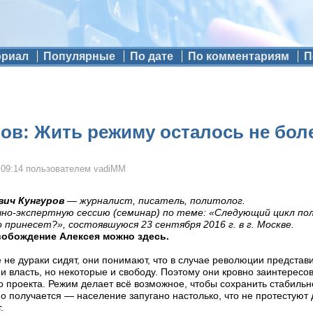
ориал
Популярные
По дате
По комментариям
П
ов: Жить режиму осталось не более
 09:14
пользователем
vadiMM
вич Кунгуров
— журналист, писатель, политолог.
чно-экспертную сессию (семинар) по теме: «Следующий цикл по
 принесет?», состоявшуюся 23 сентября 2016 г. в г. Москве.
вобождение Алексея можно здесь.
е не дураки сидят, они понимают, что в случае революции представ
и власть, но некоторые и свободу. Поэтому они кровно заинтерес
о проекта. Режим делает всё возможное, чтобы сохранить стабиль
но получается — население запугано настолько, что не протестуют
.