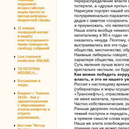
перераспределение власти в
поддержат
потеряли, а «друзья хунты»
всероссийскую
Нарисуем портрет нашей эли
акцию протеста
полукриминально-паразитиче
против реформы
бюджетной сферы
дедов с заветом «сохранить
и приумножать, что являетс
31 января
Наша элита вообще никакого
очередной митинг
капитализму в 90-х годах н
в защиту
оказалось некуда. Поэтому,
конституционного
права граждан на
выстраивались все эти годы
своблду собраний
общества, местничество, обр
Наивные либералы говорят, ч
Live comment
характере общества, сослов
moderator. ONLINE.
Суть явления лучше всего п
TO OSTATNIA
кристально честным, он буд
NEDZIELA...
Как можно победить корру
власть, и это не нашего у
Беззаконие в
Россия к настоящему време
лицах
(губернаторы и мэры осуще
Бюджет г. Тюмени
«Транснефть»), отраслевым
2010г. - Как у
не имея капитала, приносящ
здравоохранения
Частно-собственнические, р
с образованием
Раньше дворянин пользовалс
отняли конфетку и
отдали
тяжкий поступок и передать 
дорожникам.
в прямом смысле слова корм
Наша же элита освобождена 
Вестник "Ветер
причине она не может пере