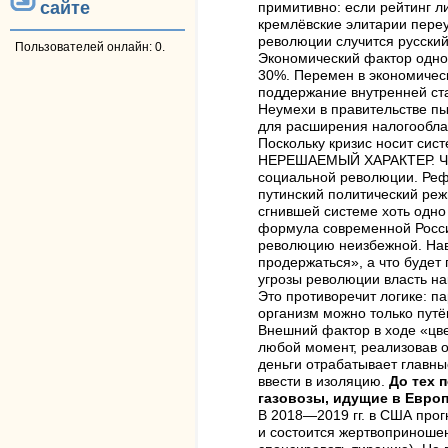
сайте
примитивно: если рейтинг л
кремлёвские элитарии переу
революции случится русски
Пользователей онлайн: 0.
Экономический фактор одно
30%. Перемен в экономическ
поддержание внутренней ста
Неумехи в правительстве п
для расширения налогооблаг
Поскольку кризис носит сис
НЕРЕШАЕМЫЙ ХАРАКТЕР. Чтоб
социальной революции. Рефо
путинский политический ре
сгнившей системе хоть одно
формула современной Росси
революцию неизбежной. Нав
продержаться», а что будет 
угрозы революции власть нак
Это противоречит логике: па
организм можно только путё
Внешний фактор в ходе «цв
любой момент, реализовав о
деньги отрабатывает главны
ввести в изоляцию.
До тех 
газовозы, идущие в Европ
В 2018—2019 гг. в США прог
и состоится жертвоприношен