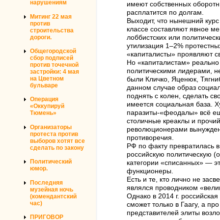
нарушениям
имеют собственных оборотны
расплатится по долгам.
Митинг 22 мая
Выходит, что нынешний курс
против
классе составляют явное ме
строительства
дороги.
лоббистских или политическ
утилизация 1–2% протестных
Общегородской
«капиталисты» проявляют с
сбор подписей
Но «капиталистам» реально 
против точечной
политическими лидерами, не
застройки: 4 мая
на Цветном
были Кличко, Яценюк, Тягни
бульваре
данном случае образ социал
поднять с колен, сделать св
Операция
имеется социальная база. Х
«Оккупируй
паразиты-«феодалы» всё ещё
Тюмень»
столичные креаклы и прочи
Организаторы
революционерами вынуждены
протеста против
противоречия.
выборов хотят все
РФ по факту превратилась в
сделать по закону
российскую политическую (он
Политический
категории «списанных» — эт
юмор.
функционеры.
Есть и те, кто лично не зас
Последняя
являлся проводником «велик
музейная ночь
Однако в 2014 г. российская
(комендантский
час)
сможет только в Гаагу, а п
представителей элиты возло
ПРИГОВОР