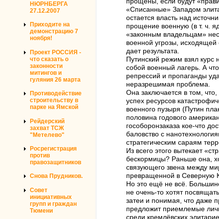
прощены, если будут «прави
НЮРНБЕРГА
«Списанные» Западом элитар
27.12.2007
остается власть над источн
Приходите на
прощение военную (в т. ч. 
демонстрацию 7
«законным владельцам» неск
ноября!
военной угрозы, исходящей 
дает результата.
Проект РОССИЯ -
что сказать о
Путинский режим взял курс
законности
собой военный лагерь. А чт
митингов и
репрессий и пропаганды уда
гуляния 26 марта
неразрешимая проблема.
Она заключается в том, что
Противодействие
строительству в
успех ресурсов катастрофиче
парке на Ямской
военного пузыря (Путин пла
половина годового американ
Рейдерский
гособоронзаказа кое-что до
захват ТСЖ
баловство с нанотехнология
"Метелево"
стратегическим сараям тер
Росрегистрация
Из всего этого вытекает «с
против
бескормицы? Раньше она, х
правозащитников
связующего звена между ми
превращенной в Северную К
Снова Прудников.
Но это ещё не всё. Большин
Совет
не очень-то хотят посвящат
инициативных
затеи и понимая, что даже 
групп и граждан
предложит приемлемые личн
Тюмени
среди кремлёвских элитари