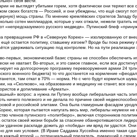
льно» себя вести.
ии не выглядят убитыми горем, хотя фактически они теряют все с
иком своих богатств — Россией, и они убеждены, что ещё смогут по
ядерную) мощь страны. По мнению кремлёвских стратегов Западу б
олько сотен миллиардов, которые у них отжали, нежели тратить н
от «непредсказуемого русского медведя». Путинский блеф «принуж
 на превращение РФ в «Северную Корею» — изолированную от вне
о ещё остается политику, ставшему изгоем? Вроде бы пока режиму
ётся удерживать ситуацию под контролем. Но на пути реализации 
, во-первых, экономический базис страны не способен обеспечить и
ски не хватает. Во-вторых, и это самое главное, если все достигн
нирует на долгосрочную программу перевооружения армии 24 трлн.
ского военного бюджета) то что достанется на кормление «феодал
станется, там откат в 70% — норма. Но с чего будут кормиться шув
ми, на «Сколково», на образование и медицину не станет, все они
рористов и допиливание «Арматы».
трашный» вопрос: а нужна ли Путину вообще либеральная часть эли
оть ничего полезного и не делала по причине своей недееспособн
ровой и российской элитами. Она была гламурным фасадом уродли
орею, которая пытается напугать весь мир, либералы неумехи не 
ство членов путинского «политбюро», включая сторонников полити
ь остаток своей жизни борьбе за спасение обанкротившегося лидер
при удачном раскладе дожить до «победы» им вряд ли удастся. Они
о для них условия. (В Ираке Саддама Хуссейна именно такая сдач
ев каждый второй — потенциальный предатель, думающий о своем 