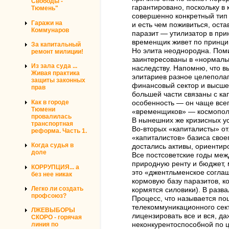
Свободы -
гарантировано, поскольку в
Тюмень"
совершенно конкретный тип 
Гаражи на
и есть чем поживиться, оста
Коммунаров
паразит — утилизатор в при
временщик живет по принцип
За капитальный
Но элита неоднородна. Пом
ремонт милиции!
заинтересованы в «нормальн
Из зала суда ...
наследству. Напомню, что в
Живая практика
элитариев разное целеполаг
защиты законных
финансовый сектор и высшей
прав
большей части связаны с ка
Как в городе
особенность — он чаще всег
Тюмени
«временщиков» — космополи
провалилась
В нынешних же кризисных у
транспортная
Во-вторых «капиталисты» от
реформа. Часть 1.
«капиталистов» базиса свое
Когда судья в
достались активы, ориентир
доле
Все постсоветские годы меж
природную ренту и бюджет, 
КОРРУПЦИЯ... а
это «джентльменское соглаш
без нее никак
кормовую базу паразитов, к
Легко ли создать
кормятся силовики). В разв
профсоюз?
Процесс, что называется пош
телекоммуникационного сект
ЛЖЕВЫБОРЫ
лицензировать все и вся, д
СКОРО - горячая
линия по
неконкурентоспособной по 