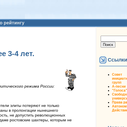
о рейтингу
Форма
Поиск
поиска
 3-4 лет.
Ссылк
Совет
инициат
групп
литического режима России:
А-песни
"Голоса
Свобод
универс
Права р
ители элиты потеряют не только
Автоном
Действи
ованы в пролонгации нынешнего
ность, не допустить революционных
 даже ростовские шахтеры, которым не