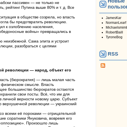
Новые
рабски пассивен — не только не
пользо
ь, рейтинг Путина выше 80% и т. д. Все
ситуация в обществе созрела, но власть
JamesKar
огла бы предотвратить революцию.
NormanLearf
дил к озлоблению населения,
Michaelsmim
победоносные войны» превращались в
RobertBaill
TyroneBog
ю неизбежной. Сама элита и устроит
олюции, разобраться с целями
RSS
й революции — народ, объект его
сть (бюрократия) — лишь малая часть
, физическом смысле. Власть
ющее большинство бюрократов остаются
охранили свои посты. Всё, что им для
в личной верности новому царю. Субъект
ер верхушечной революции — украинский
со всеми её пороками — отрицательной
шие соратники Януковича, вовремя его
в «оппозицию». Произошло лишь