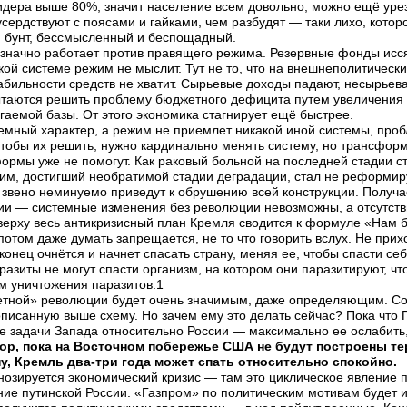
идера выше 80%, значит население всем довольно, можно ещё уреза
сердствуют с поясами и гайками, чем разбудят — таки лихо, которо
й бунт, бессмысленный и беспощадный.
значно работает против правящего режима. Резервные фонды исся
ой системе режим не мыслит. Тут не то, что на внешнеполитическ
бильности средств не хватит. Сырьевые доходы падают, несырьев
ытаются решить проблему бюджетного дефицита путем увеличения 
аемой базы. От этого экономика стагнирует ещё быстрее.
темный характер, а режим не приемлет никакой иной системы, про
ы их решить, нужно кардинально менять систему, но трансформа
рмы уже не помогут. Как раковый больной на последней стадии с
жим, достигший необратимой стадии деградации, стал не реформи
 звено неминуемо приведут к обрушению всей конструкции. Получае
и — системные изменения без революции невозможны, а отсутств
ерху весь антикризисный план Кремля сводится к формуле «Нам бы
потом даже думать запрещается, не то что говорить вслух. Не при
онец очнётся и начнет спасать страну, меняя ее, чтобы спасти себ
разиты не могут спасти организм, на котором они паразитируют, чт
м уничтожения паразитов.1
етной» революции будет очень значимым, даже определяющим. Соб
писанную выше схему. Но зачем ему это делать сейчас? Пока что П
е задачи Запада относительно России — максимально ее ослабить
пор, пока на Восточном побережье США не будут построены т
у, Кремль два-три года может спать относительно спокойно.
нозируется экономический кризис — там это циклическое явление пр
ие путинской России. «Газпром» по политическим мотивам будет из