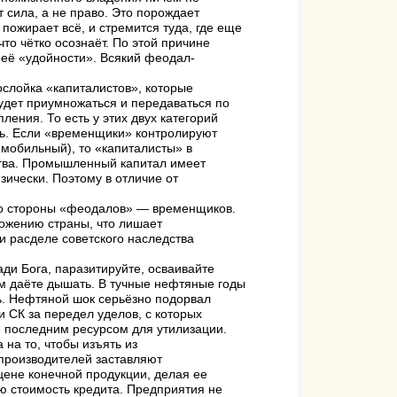
 сила, а не право. Это порождает
пожирает всё, и стремится туда, где еще
то чётко осознаёт. По этой причине
 её «удойности». Всякий феодал-
слойка «капиталистов», которые
будет приумножаться и передаваться по
ения. То есть у этих двух категорий
ть. Если «временщики» контролируют
мобильный), то «капиталисты» в
ства. Промышленный капитал имеет
зически. Поэтому в отличие от
 со стороны «феодалов» — временщиков.
тожению страны, что лишает
и расделе советского наследства
ди Бога, паразитируйте, осваивайте
ам даёте дышать. В тучные нефтяные годы
ь. Нефтяной шок серьёзно подорвал
и СК за передел уделов, с которых
» последним ресурсом для утилизации.
 на то, чтобы изъять из
зпроизводителей заставляют
цене конечной продукции, делая ее
ю стоимость кредита. Предприятия не