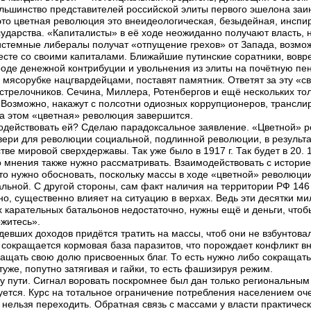
большинство представителей российской элиты первого эшелона за
то цветная революция это внеидеологическая, безыдейная, инспи
дарства. «Капиталисты» в её ходе неожиданно получают власть, но 
истемные либералы получат «отпущение грехов» от Запада, возмож
есте со своими капиталами. Ближайшие путинские соратники, вов
оде денежной контрибуции и увольнения из элиты на почётную пен
 мясорубке нацгвардейцами, поставят памятник. Ответят за эту «св
стрелочников. Сечина, Миллера, Ротенбергов и ещё нескольких то
Возможно, накажут с полсотни одиозных коррупционеров, трансли
На этом «цветная» революция завершится.
водействовать ей? Сделаю парадоксальное заявление. «Цветной» р
двери для революции социальной, подлинной революции, в результа
тве мировой сверхдержавы. Так уже было в 1917 г. Так будет в 20.
 мнения также нужно рассматривать. Взаимодействовать с историей
то нужно обосновать, поскольку массы в ходе «цветной» революции
ьной. С другой стороны, сам факт наличия на территории РФ 146 м
, существенно влияет на ситуацию в верхах. Ведь эти десятки ми
х карательных батальонов недостаточно, нужны ещё и деньги, чтоб
ржитесь».
кудевших доходов придётся тратить на массы, чтоб они не взбунтов
 сокращается кормовая база паразитов, что порождает конфликт вн
ращать свою долю присвоенных благ. То есть нужно либо сокращать
 туже, попутно затягивая и гайки, то есть фашизируя режим.
 пути. Сигнал воровать поскромнее был дан только региональным э
ется. Курс на тотальное ограничение потребления населением очень
 нельзя переходить. Обратная связь с массами у власти практическ